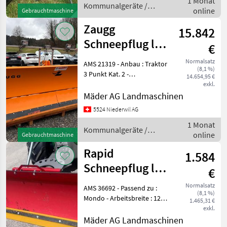
1 Monat
Bodenfreiheit: 285 mm
Kommunalgeräte /
online
Gewi
Gebrauchtmaschine
John Deere
Zaugg
15.842
Schneepflug leer
€
G22-300-35°
Normalsatz
AMS 21319 - Anbau : Traktor
(8,1 %)
3Punkt
3 Punkt Kat. 2 -
14.654,95 €
Arbeitsbreite : 300 cm (245
exkl.
cm) - Pflughöhe : 95 cm -
Mäder AG Landmaschinen
Messer : Küper 90% mit
5524 Niederwil AG
Randabweiser - Zubehör :
1 Monat
Laufrollen 20
Kommunalgeräte /
online
Gebrauchtmaschine
Zaugg
Rapid
1.584
Schneepflug leer
€
125 cm
Normalsatz
AMS 36692 - Passend zu :
(8,1 %)
Mondo - Arbeitsbreite : 125
1.465,31 €
cm - Räumbreite : 101 - 125
exkl.
cm - Höhe : 49 cm - Zubehör
Mäder AG Landmaschinen