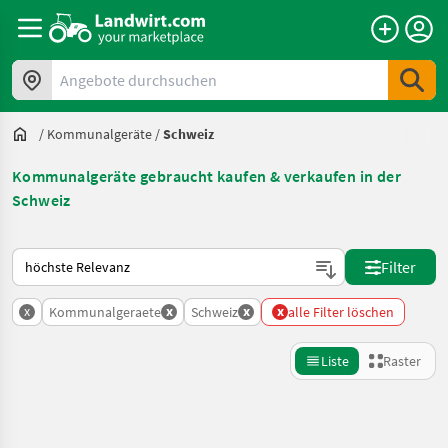
Angebote durchsuchen
/
Kommunalgeräte
/
Schweiz
Kommunalgeräte gebraucht kaufen & verkaufen in der
Schweiz
So wird auf Landwirt.com sortiert
Filter
x
x
x
x
Kommunalgeraete
Schweiz
alle Filter löschen
Liste
Raster