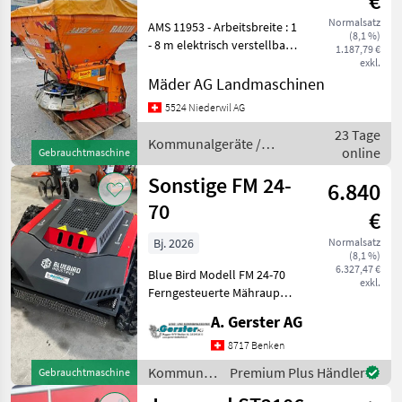
€
AXEO 18.1 GW
Normalsatz
AMS 11953 - Arbeitsbreite : 1
(8,1 %)
- 8 m elektrisch verstellbar -
1.187,79 €
Schieber : hydraulisch
exkl.
einfachwirkend - Volumen :
Mäder AG Landmaschinen
750 Liter mit Einfüllsieb -
5524 Niederwil AG
Rührwerk : für Split
23 Tage
Kommunalgeräte /
online
Gebrauchtmaschine
Rauch
Sonstige FM 24-
6.840
70
€
Bj. 2026
Normalsatz
(8,1 %)
6.327,47 €
Blue Bird Modell FM 24-70
exkl.
Ferngesteuerte Mähraupe
Hybridlösung , die einen
A. Gerster AG
leistungsstarken 13 PS
Benzin Motor für maximale
8717 Benken
Leistung beim Schneiden
Kommunalgeräte
Premium Plus Händler
Gebrauchtmaschine
und einen 24V B
/ Sonstige