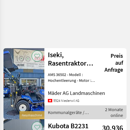
Iseki,
Preis
Rasentraktor
auf
Anfrage
SXG 327 mit
AMS 36502 - Modell :
Hochentleerung
Hochentleerung - Motor :
Diesel Stufe V - Zylinder : 3 -
Leistung : 16.3 kW 22.2 PS -
Mäder AG Landmaschinen
Hubraum : 1123 cm3 -
5524 Niederwil AG
Tankinhalt : 21 Liter -
2 Monate
Lenkun
Kommunalgeräte /
online
Neumaschine
Iseki
Kubota B2231
30.936