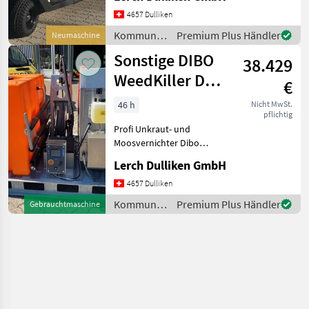
American Curtis Controller
4657 Dulliken
Automatic Ladegerät intern
Fahra
Kommunalgeräte
Premium Plus Händler
Neumaschine
/ WSM
Sonstige DIBO
38.429
WeedKiller D
€
Hydra
46 h
Nicht MwSt.
pflichtig
Profi Unkraut- und
Moosvernichter Dibo
Weedkiller Typ D Diesel auf
Lerch Dulliken GmbH
Plattform (Demomaschine)
Mit Heißwassertechnik bei
4657 Dulliken
Temperaturen von 96-99°C
Kommunalgeräte
Premium Plus Händler
Gebrauchtmaschine
werden Unkraut und
/ Sonstige