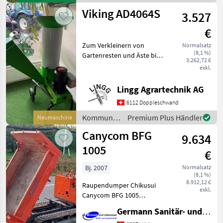
Raymo
Viking AD4064S
3.527
€
Zum Verkleinern von
Normalsatz
(8,1 %)
Gartenresten und Äste bis
3.262,72 €
5cm. Top Gerät.
exkl.
Kommunalgeräte Sonstige
Kommunalgeräte
Lingg Agrartechnik AG
6112 Doppleschwand
Kommunalgeräte
Premium Plus Händler
Neumaschine
/ Viking
Canycom BFG
9.634
1005
€
Bj. 2007
Normalsatz
(8,1 %)
8.912,12 €
Raupendumper Chikusui
exkl.
Canycom BFG 1005
Occasion Bewährtes
Germann Sanitär- und Landtechnik AG
Qualitätsprodukt aus