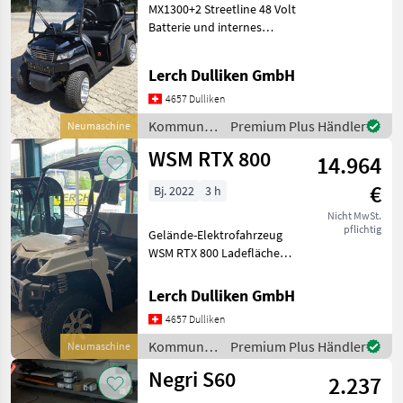
MX1300+2 Streetline 48 Volt
Batterie und internes
Ladegerät 4 Sitzplätze /
Ladefläche Motor 48 Volt
Lerch Dulliken GmbH
Elektromotor
Ausgangsleistung 4 kw
4657 Dulliken
Steuereinheit American
Kommunalgeräte
Premium Plus Händler
Neumaschine
/ Sonstige
WSM RTX 800
14.964
€
Bj. 2022
3 h
Nicht MwSt.
pflichtig
Gelände-Elektrofahrzeug
WSM RTX 800 Ladefläche
zum Kippern Farbe: weiss
oder grün Kunststoff-
Lerch Dulliken GmbH
Schutzdach (Sonnendach)
4657 Dulliken
Frontscheibe aus Plexiglas
Serienausstattu
Kommunalgeräte
Premium Plus Händler
Neumaschine
/ WSM
Negri S60
2.237