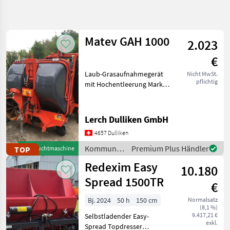
Suche
verfeinern
Matev GAH 1000
2.023
Kategorie
Land
Filter
2
1
€
192
Laub-Grasaufnahmegerät
Nicht MwSt.
AKTUELLER
Zurücksetzen
Ergebnisse
pflichtig
mit Hochentleerung Marke:
PFAD
anzeigen
Matev Inhalt 1'000L Gerät
Kommunaltechnik
funktioniert sehr guter
Zustand zu Kubota, Iseki,
Kommunalgeraete
Lerch Dulliken GmbH
John Deere, Kioti, Branson,
4657 Dulliken
usw.
KATEGORIE
WÄHLEN
Kommunalgeräte
Premium Plus Händler
TOP
Gebrauchtmaschine
/ Matev
Redexim Easy
Rasenpflege
54
10.180
Spread 1500TR
€
Winterdienst
46
Bj. 2024
50 h
150 cm
Normalsatz
(8,1 %)
Sonstige Kommunalgeräte
18
9.417,21 €
Selbstladender Easy-
exkl.
Spread Topdresser