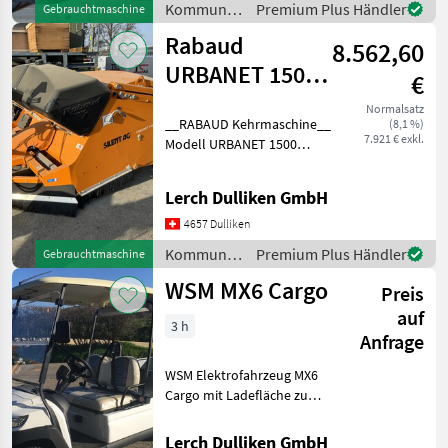
Kommunalgeräte
Premium Plus Händler
Gebrauchtmaschine
/ Bucher
Rabaud
8.562,60
URBANET 1500
€
gezogen
Normalsatz
__RABAUD Kehrmaschine__
(8,1 %)
7.921 € exkl.
Modell URBANET 1500
gezogen mit
**Hochentleerung** **so
Lerch Dulliken GmbH
gut wie unbenutzt**
**Neupreis Fr. 20'290.--** 1.
4657 Dulliken
inbetriebname Jahr
Kommunalgeräte
Premium Plus Händler
Gebrauchtmaschine
**2020*
/ Rabaud
WSM MX6 Cargo
Preis
auf
3 h
Anfrage
WSM Elektrofahrzeug MX6
Cargo mit Ladefläche zum
Kippern Technische Daten
Elektrischer Antrieb
Lerch Dulliken GmbH