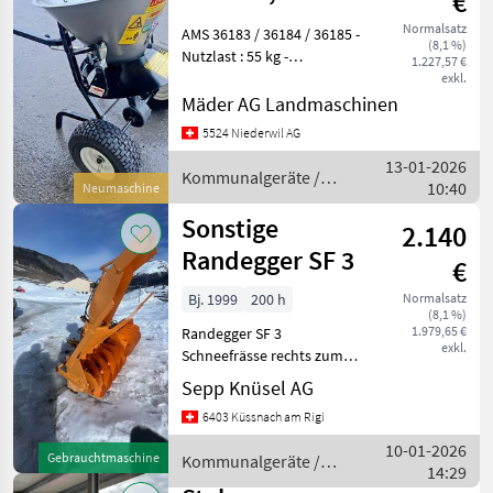
€
Salzstreuer SPT
Normalsatz
AMS 36183 / 36184 / 36185 -
(8,1 %)
50
Nutzlast : 55 kg -
1.227,57 €
Streubreite : 1 - 6 m - Inhalt
exkl.
: 42 Liter l - Behälter : Inox -
Mäder AG Landmaschinen
Reifen : 13.5 x 6" - Gewicht :
5524 Niederwil AG
30 kg Grun
13-01-2026
Kommunalgeräte /
10:40
Neumaschine
Sonstige
Sonstige
2.140
Randegger SF 3
€
Bj. 1999
200 h
Normalsatz
(8,1 %)
1.979,65 €
Randegger SF 3
exkl.
Schneefrässe rechts zum
Antonio Carraro oder
Sepp Knüsel AG
Wendetraktor Einsatzbereit
6403 Küssnach am Rigi
Kommunalgeräte
Winterdienst
10-01-2026
Gebrauchtmaschine
Kommunalgeräte /
14:29
Sonstige