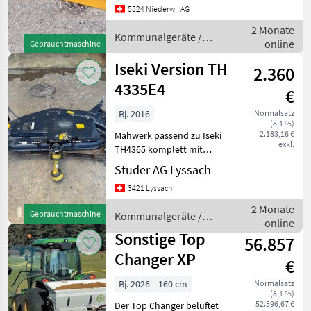
: Vulkolanschiene 90% -
5524 Niederwil AG
Gefedert : Ja - Jahrgang
2 Monate
Kommunalgeräte /
online
Gebrauchtmaschine
Rapid
Iseki Version TH
2.360
4335E4
€
Bj. 2016
Normalsatz
(8,1 %)
2.183,16 €
Mähwerk passend zu Iseki
exkl.
TH4365 komplett mit
Anhängung mit
Studer AG Lyssach
Seitenauswurf Aufzug für
3421 Lyssach
Traktor TH 4365
betriebsbereit ohne
2 Monate
Gebrauchtmaschine
Kommunalgeräte /
Revision Kommunalgeräte
online
Iseki
Arealpflege
Sonstige Top
56.857
Changer XP
€
Bj. 2026
160 cm
Normalsatz
(8,1 %)
52.596,67 €
Der Top Changer belüftet