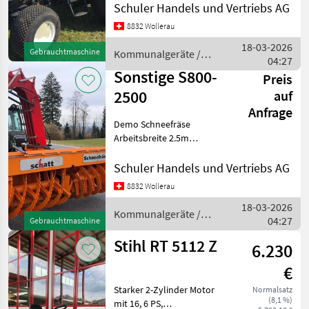
600/50R22, 5 Cargo X Bib
Schuler Handels und Vertriebs AG
(Breite 2.00m) Vorne 31 x
8832 Wollerau
15.5 - 15 Alliance
Fronthydraulik Kat. 1 plus 1
18-03-2026
Gebrauchtmaschine
Kommunalgeräte /
DW Front 3 DW hinten
04:27
Kubota
Sonstige S800-
Preis
2500
auf
Anfrage
Demo Schneefräse
Arbeitsbreite 2.5m
Fräswalzendurchmesser
800mm
Schuler Handels und Vertriebs AG
Schleuderraddurchmesser
8832 Wollerau
750mm Kommunalgeräte
18-03-2026
Schneefräsen
Kommunalgeräte /
04:27
Gebrauchtmaschine
Sonstige
Stihl RT 5112 Z
6.230
€
Starker 2-Zylinder Motor
Normalsatz
(8,1 %)
mit 16, 6 PS,