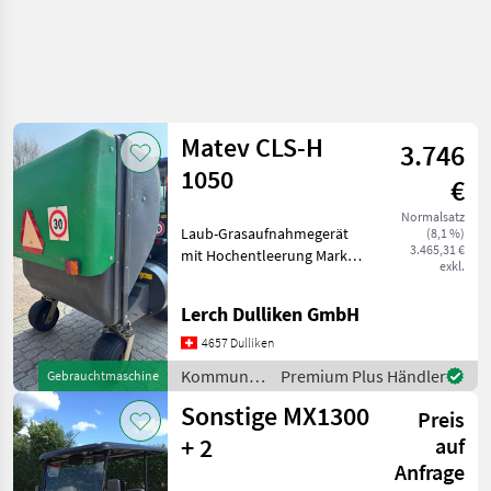
Matev CLS-H
3.746
1050
€
Normalsatz
Laub-Grasaufnahmegerät
(8,1 %)
3.465,31 €
mit Hochentleerung Marke:
exkl.
**Matev CLS-H 1050**
Inhalt 1'050L El.
Lerch Dulliken GmbH
Umschaltung Gerät
funktioniert **top
4657 Dulliken
Zustand** zu Kubota, Iseki,
Kommunalgeräte
Premium Plus Händler
Gebrauchtmaschine
John
/ Matev
Sonstige MX1300
Preis
+ 2
auf
Anfrage