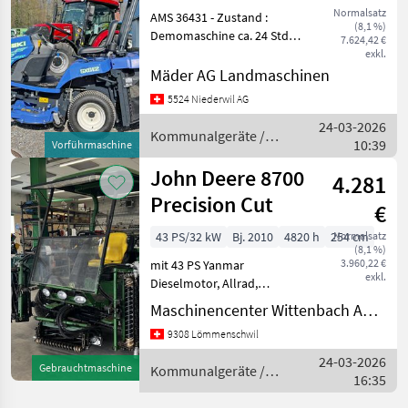
SXG E 2 Akku
Normalsatz
AMS 36431 - Zustand :
(8,1 %)
Demomaschine ca. 24 Std. -
7.624,42 €
Antrieb : Akku Elektrisch 10
exkl.
km/h - Batterie : 48V 7, 92
Mäder AG Landmaschinen
kWh - Schnittbreite : 102 cm
5524 Niederwil AG
- Lenkung : mechanisch -
24-03-2026
Kommunalgeräte /
10:39
Vorführmaschine
Iseki
John Deere 8700
4.281
Precision Cut
€
43 PS/32 kW
Bj. 2010
4820 h
254 cm
Normalsatz
(8,1 %)
3.960,22 €
mit 43 PS Yanmar
exkl.
Dieselmotor, Allrad,
Verdeck, 5 Schneideinheiten
Maschinencenter Wittenbach AG (Kommunaltechnik)
mit 8-Messer
9308 Lömmenschwil
Schneidzylinder (60 %),
Groomer und
24-03-2026
Gebrauchtmaschine
Kommunalgeräte /
Rollenbürsten.
16:35
John Deere
Funktionsbereit, Einheiten