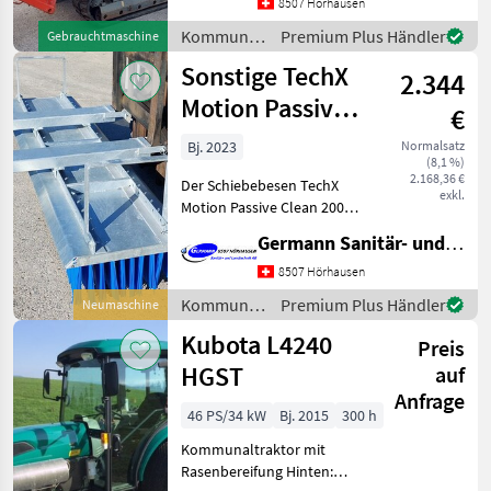
Japan (Baugleich Hutter
8507 Hörhausen
Kipper HUKI 110) Nutzlast
Kommunalgeräte
Premium Plus Händler
Gebrauchtmaschine
1100 kg Leergewicht ca. 950
/ Canycom
Sonstige TechX
kg
2.344
Motion Passive
€
Clean 2000
Bj. 2023
Normalsatz
(8,1 %)
2.168,36 €
Der Schiebebesen TechX
exkl.
Motion Passive Clean 2000
ist ein hochwertiges
Germann Sanitär- und Landtechnik AG
Anbaugerät, mit dem Sie
Ihren Gabelstapler,
8507 Hörhausen
Frontlader, Hoflader,
Kommunalgeräte
Premium Plus Händler
Neumaschine
Teleskoplader, Bagger oder
/ Sonstige
Kubota L4240
He
Preis
HGST
auf
Anfrage
46 PS/34 kW
Bj. 2015
300 h
Kommunaltraktor mit
Rasenbereifung Hinten: