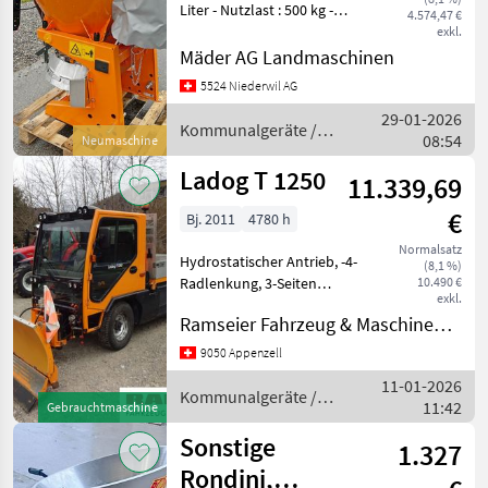
Liter - Nutzlast : 500 kg -
4.574,47 €
Leergewicht : 110 Kg -
exkl.
Gesamtbreite : 100 cm -
Mäder AG Landmaschinen
Anschluss : 3-Punkt Kat. 1/2
5524 Niederwil AG
- Streubreite : verstellbar 0.
29-01-2026
Kommunalgeräte /
08:54
Neumaschine
Rauch
Ladog T 1250
11.339,69
€
Bj. 2011
4780 h
Normalsatz
Hydrostatischer Antrieb, -4-
(8,1 %)
Radlenkung, 3-Seiten
10.490 €
exkl.
Kipper,
Ramseier Fahrzeug & Maschinen AG
Winterdienstausrüstung,
Schneepflug Zaugg. Weitere
9050 Appenzell
Occasionen auf Anfrage.
11-01-2026
Kommunalgeräte
Kommunalgeräte /
11:42
Gebrauchtmaschine
Winterdienst
Ladog
Sonstige
1.327
Rondini,