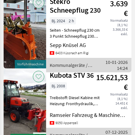
Stekro
3.639
Schneepflug 230
€
Bj. 2024
2 h
Normalsatz
(8,1 %)
3.366,33 €
Seiten - Schneepflug 230 cm
exkl.
3 Punkt Schneepflug 230
cm Höhe 88 cm 30 °...
Sepp Knüsel AG
Kommunalgeräte
6403 Küssnach am Rigi
Winterdienst
10-01-2026
Vorführmaschine
Kommunalgeräte /
14:24
Stekro
Kubota STV 36
15.621,53
€
Bj. 2008
Normalsatz
Treibstoff: Diesel Kabine mit
(8,1 %)
Heizung: Fronthydraulik,
14.451 €
exkl.
Hydrostatische Fahrantrieb,
Ramseier Fahrzeug & Maschinen AG
Schneepflug 160cm, 2780
Betriebsstunden. Weitere
9050 Appenzell
Occasionen auf Anfrage.
07-12-2025
Kommunal