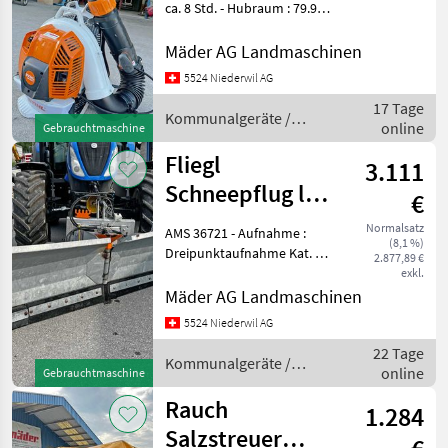
ca. 8 Std. - Hubraum : 79.9
Rauch
cm3 - Gewicht : 11.7 kg -
Belrobotics
Blasrohr : Länge verstellbar
Mäder AG Landmaschinen
- Baujahr : 05.2025 -
GKB
5524 Niederwil AG
Neupreis : Fr. 1190.- - Z
HDK
17 Tage
Kommunalgeräte /
Alle
online
Gebrauchtmaschine
Stihl
anzeigen
Fliegl
3.111
MARKTPLATZ
Schneepflug leer
€
Mammut Duplex
Marktplatz
Händlerangebote
Kleinanzeigen
Normalsatz
AMS 36721 - Aufnahme :
(8,1 %)
3000mm
Dreipunktaufnahme Kat. 2 -
2.877,89 €
Ausführung : verzink -
exkl.
Schildhöhe : 980 mm ca.
Mäder AG Landmaschinen
aussen - Tech. Daten :
5524 Niederwil AG
Seitliche Bodenanpassung
22 Tage
± 5° - Flügel :
Kommunalgeräte /
online
Gebrauchtmaschine
Fliegl
Rauch
1.284
Salzstreuer