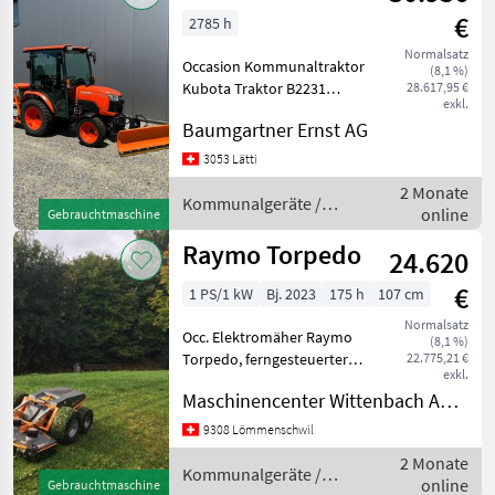
€
2785 h
Normalsatz
Occasion Kommunaltraktor
(8,1 %)
Kubota Traktor B2231
28.617,95 €
exkl.
Kabine mit Klimaanlage mit
Baumgartner Ernst AG
neuem Salzstreuer und
neuem Schneepflug
3053 Lätti
Kommunalgeräte
2 Monate
Winterdienst
Kommunalgeräte /
online
Gebrauchtmaschine
Kubota
Raymo Torpedo
24.620
€
1 PS/1 kW
Bj. 2023
175 h
107 cm
Normalsatz
Occ. Elektromäher Raymo
(8,1 %)
Torpedo, ferngesteuerter
22.775,21 €
exkl.
Geräteträger mit 4WD
Maschinencenter Wittenbach AG (Kommunaltechnik)
Antrieb und Frontanbau,
inkl. Standardladegerät
9308 Lömmenschwil
15A, mit Mähdeck Multi-e-
2 Monate
Care R42Flex 107 cm, W
Kommunalgeräte /
online
Gebrauchtmaschine