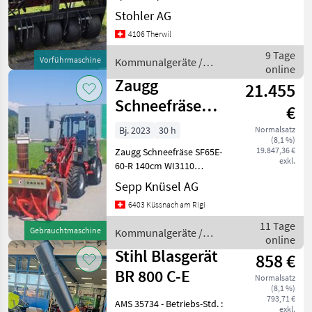
Arealpflege
16
ARBEITSBREITE (M): 1, 5
Stohler AG
BEHÄLTERKAPAZITÄT (FT³):
4106 Therwil
Rasentraktor
16
9 Tage
Vorführmaschine
Kommunalgeräte /
online
Kommunalfahrzeuge
15
Redexim
Zaugg
21.455
Alle 12
Schneefräse
€
anzeigen
SF65E-60-R
Bj. 2023
30 h
Normalsatz
MARKEN
(8,1 %)
140cm
19.847,36 €
Zaugg Schneefräse SF65E-
exkl.
60-R 140cm WI3110
Hydraulisch Angetrieben
Sepp Knüsel AG
Wiedenmann
Haspel Durchmesser
6403 Küssnach am Rigi
650mm, Auswurfkamin
Iseki
rechts mit 250mm
11 Tage
Gebrauchtmaschine
Kommunalgeräte /
Kubota
Durchmesser ( 3 Klappen )
online
Zaugg
Kaminrohr hy
Stihl Blasgerät
Rapid
858 €
BR 800 C-E
Baroness
Normalsatz
(8,1 %)
Zaugg
793,71 €
AMS 35734 - Betriebs-Std. :
exkl.