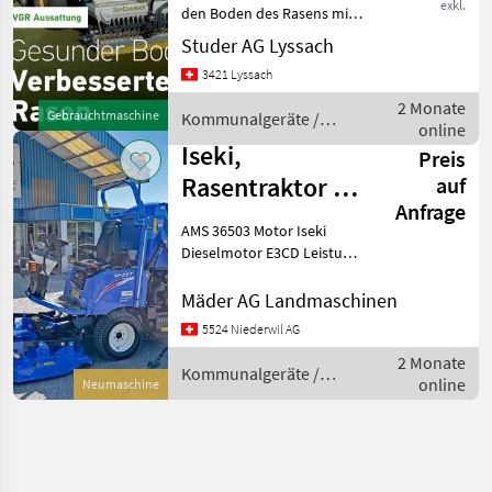
exkl.
den Boden des Rasens mit
hohem Wasserdruck und
Studer AG Lyssach
bringt gleichzeitig Sand in
3421 Lyssach
den Boden. Wasserdruck
200 bis 260 bar 2
2 Monate
Gebrauchtmaschine
Kommunalgeräte /
Einspritzblöcke mit j
online
Sonstige
Iseki,
Preis
Rasentraktor SF
auf
Anfrage
237
AMS 36503 Motor Iseki
Hochentleerung
Dieselmotor E3CD Leistung
24.8 kW (34 PS) Kühlung
Wasser Drehzahl max. 2'600
Mäder AG Landmaschinen
min-¹ Anzahl Zylinder 3
5524 Niederwil AG
Hubraum 1826 cm³
2 Monate
Tankinhalt 40
Kommunalgeräte /
online
Neumaschine
Iseki