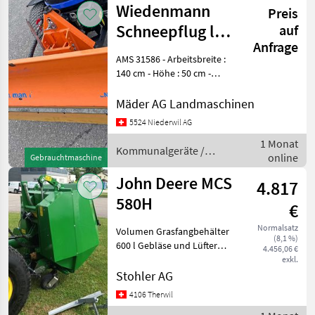
Wiedenmann
Preis
Schneepflug leer
auf
Anfrage
Snow Master
AMS 31586 - Arbeitsbreite :
1400
140 cm - Höhe : 50 cm -
Anbau : Kuppeldreieck Kat.
0 - Farbe : orange - Baujahr :
Mäder AG Landmaschinen
2001 - Gewicht : 219 kg -
5524 Niederwil AG
Schwenkung : hydraulis
1 Monat
Kommunalgeräte /
online
Gebrauchtmaschine
Wiedenmann
John Deere MCS
4.817
580H
€
Normalsatz
Volumen Grasfangbehälter
(8,1 %)
600 l Gebläse und Lüfter
4.456,06 €
aus Stahl Zapfwellen-
exkl.
Antrieb Hochentleerung,
Stohler AG
Entleerungshöhe 180 cm
4106 Therwil
Abmessungen: