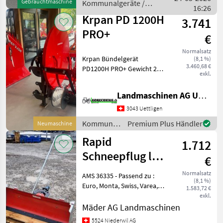
Gebrauchtmaschine
Kommunalgeräte /
Rollenbürsten.
16:26
John Deere
Funktionsbereit, Einheiten
Krpan PD 1200H
3.741
geschlif
PRO+
€
Normalsatz
Krpan Bündelgerät
(8,1 %)
3.460,68 €
PD1200H PRO+ Gewicht 253
exkl.
kg Hydraulisch auskippbar
Dreipunkt und
Landmaschinen AG Uettligen
Frontladeranbau
Hydraulische
3043 Uettligen
Vorspanneinrichtung mit
Kommunalgeräte
Premium Plus Händler
Neumaschine
zwei Rollen Gewebeband,
/ Krpan
Rapid
1.712
Schneepflug leer
€
125 cm
Normalsatz
AMS 36335 - Passend zu :
(8,1 %)
Euro, Monta, Swiss, Varea,
1.583,72 €
Orbito - Arbeitsbreite : 125
exkl.
cm - Räumbreite : 101 - 125
Mäder AG Landmaschinen
cm - Höhe : 49 cm - Zubehör
5524 Niederwil AG