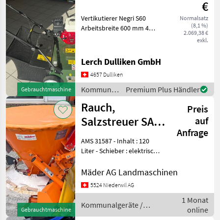
€
Vertikutierer Negri S60
Normalsatz
(8,1 %)
Arbeitsbreite 600 mm 4
2.069,38 €
Stahlräder mit Lagern
exkl.
(Schwingvorderachse)
Fangkorb 100l Top Gerät
Lerch Dulliken GmbH
Kommunalgeräte
4657 Dulliken
Arealpflege
Kommunalgeräte
Premium Plus Händler
Gebrauchtmaschine
/ Negri
Rauch,
Preis
Salzstreuer SA
auf
Anfrage
121 R
AMS 31587 - Inhalt : 120
Liter - Schieber : elektrische
Schieber - Streubreite : 80 -
500 cm manuell verstellbar
Mäder AG Landmaschinen
- Zubehör :
5524 Niederwil AG
Behälterabdeckung,
1 Monat
Rührwerk RWK 10 f
Kommunalgeräte /
online
Gebrauchtmaschine
Rauch