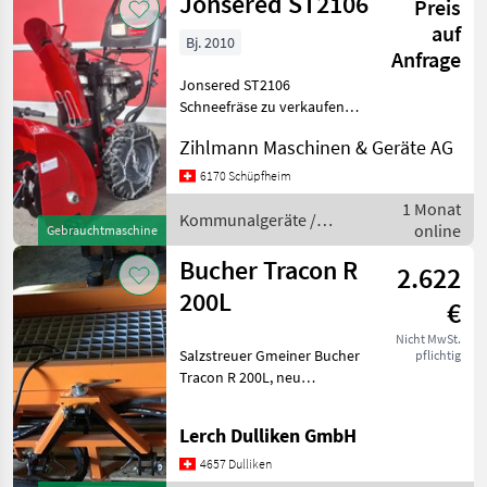
Jonsered ST2106
Preis
auf
Bj. 2010
Anfrage
Jonsered ST2106
Schneefräse zu verkaufen
Robuste und
Zihlmann Maschinen & Geräte AG
leistungsstarke Schneefräse
mit **106 cm
6170 Schüpfheim
Arbeitsbreite**. Ideal für
1 Monat
den Einsatz auf Vorplätzen,
Kommunalgeräte /
online
Gebrauchtmaschine
Zufahrten, Pa
Jonsered
Bucher Tracon R
2.622
200L
€
Nicht MwSt.
Salzstreuer Gmeiner Bucher
pflichtig
Tracon R 200L, neu
Kastenstreuer 200L
hydraulischer Antrieb
Lerch Dulliken GmbH
Beleuchtung Kuppeldreieck
kann dazu gekauft werden
4657 Dulliken
Kommunalgeräte Stre