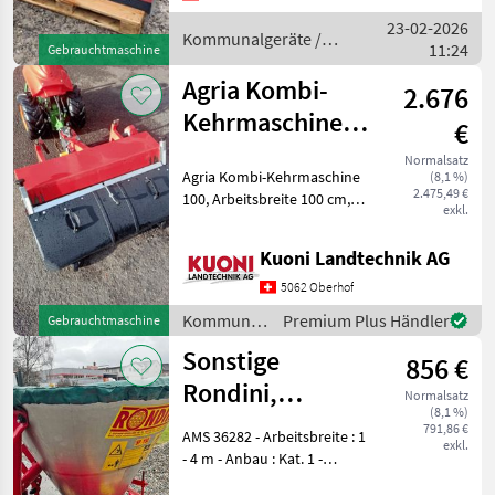
: Stahlmesser 80%, - S
23-02-2026
Kommunalgeräte /
11:24
Gebrauchtmaschine
Rapid
Agria Kombi-
2.676
Kehrmaschine
€
100
Normalsatz
Agria Kombi-Kehrmaschine
(8,1 %)
2.475,49 €
100, Arbeitsbreite 100 cm,
exkl.
Bürstendurchmesser 37 cm,
Auffangwanne,
Kuoni Landtechnik AG
Schnellwechselachse,
pendelnd aufgehängt,
5062 Oberhof
beidseitig schwenkbar, zwei
Kommunalgeräte
Premium Plus Händler
Gebrauchtmaschine
übe
/ Agria
Sonstige
856 €
Rondini,
Normalsatz
(8,1 %)
Salzstreuer SP
791,86 €
AMS 36282 - Arbeitsbreite : 1
exkl.
150
- 4 m - Anbau : Kat. 1 -
Schieber : mechanisch -