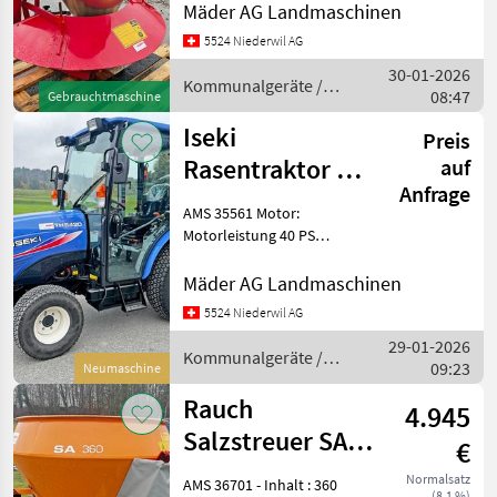
Volumen : 150 Liter -
Mäder AG Landmaschinen
Rührwerk : für Salz -
5524 Niederwil AG
Getriebe : im Oelbad -
30-01-2026
Drehzahl : 5
Kommunalgeräte /
08:47
Gebrauchtmaschine
Sonstige
Iseki
Preis
Rasentraktor TH
auf
Anfrage
5420 Hydro
AMS 35561 Motor:
Motorleistung 40 PS
Common Rail Turbo
Dieselmotor Abgasnorm
Mäder AG Landmaschinen
Stage V Anzahl Zylinder3
5524 Niederwil AG
Hubraum 1'826 cm³
29-01-2026
Tankinhalt 35 l Antrieb: Hyd
Kommunalgeräte /
09:23
Neumaschine
Iseki
Rauch
4.945
Salzstreuer SA
€
360
Normalsatz
AMS 36701 - Inhalt : 360
(8,1 %)