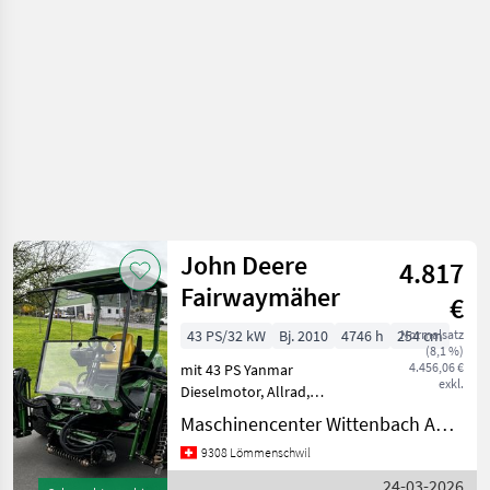
geschli
John Deere
4.817
Fairwaymäher
€
43 PS/32 kW
Bj. 2010
4746 h
254 cm
Normalsatz
(8,1 %)
4.456,06 €
mit 43 PS Yanmar
exkl.
Dieselmotor, Allrad,
Verdeck, 5 Schneideinheiten
Maschinencenter Wittenbach AG (Kommunaltechnik)
mit 8-Messer
9308 Lömmenschwil
Schneidzylinder (75 %),
Groomer und
24-03-2026