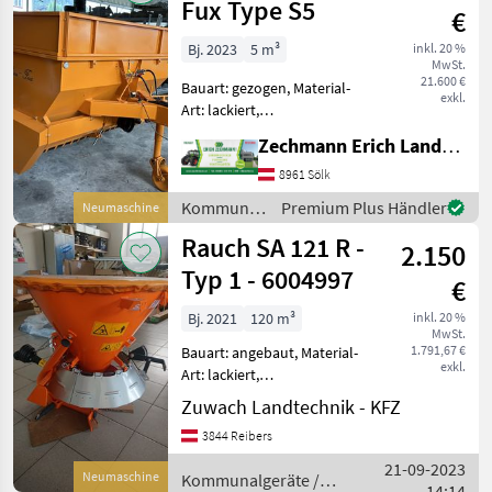
Fux Type S5
€
Bj. 2023
5 m³
inkl. 20 %
MwSt.
21.600 €
Bauart: gezogen, Material-
exkl.
Art: lackiert,
Schieberbetätigung:
Zechmann Erich Landmaschinen-Portalbau
hydraulisch, Rührwelle,
Lichtanlage, Abdeckplane,
8961 Sölk
Streubegrenzung
Kommunalgeräte
Premium Plus Händler
Neumaschine
Großraumanhängestreugerät
/ Sonstige
Rauch SA 121 R -
Type S5 - Druckl
2.150
Typ 1 - 6004997
€
Bj. 2021
120 m³
inkl. 20 %
MwSt.
1.791,67 €
Bauart: angebaut, Material-
exkl.
Art: lackiert,
Schieberbetätigung:
Zuwach Landtechnik - KFZ
mechanisch, Rührwerk,
3844 Reibers
Abdeckplane,
Streubegrenzung Rauch
21-09-2023
Neumaschine
Kommunalgeräte /
Schleuderstreuer SA 121 -
14:14