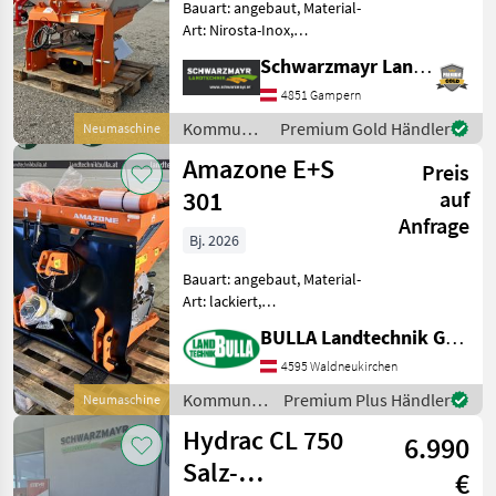
Bauart: angebaut, Material-
Art: Nirosta-Inox,
Schieberbetätigung:
Schwarzmayr Landtechnik GmbH - Gampern
hydraulisch, Rührwerk,
Rührwelle, Lichtanlage,
4851 Gampern
Abdeckplane,
Kommunalgeräte
Premium Gold Händler
Neumaschine
Streubegrenzung Nr. 72033
/ Landgut
Amazone E+S
Kommunalstreuer
Preis
301
auf
Anfrage
Bj. 2026
Bauart: angebaut, Material-
Art: lackiert,
Schieberbetätigung:
BULLA Landtechnik GmbH
hydraulisch, Rührwerk,
Abdeckplane,
4595 Waldneukirchen
Streubegrenzung AMAZONE
Kommunalgeräte
Premium Plus Händler
Neumaschine
E+S 301 + hydraulische
/ Amazone
Hydrac CL 750
Schieberbetätigung ( 1x
6.990
Salz-
€