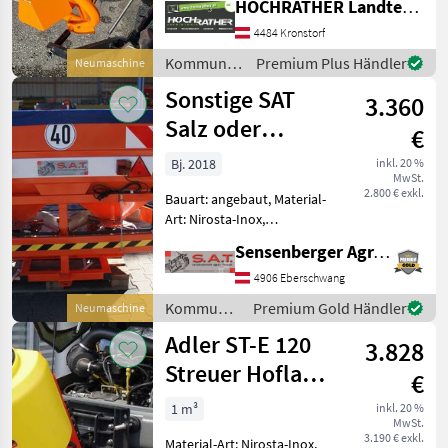
HOCHRATHER Landtechnik GmbH
Schleuderstreuer SA 121 -
4484 Kronstorf
Arbeitsbreite 0, 5 bis 5m -
Volumen 120l - Zapf
Kommunalgeräte
Premium Plus Händler
Neumaschine
/ Rauch
Sonstige SAT
3.360
Salz oder
€
Splitstreuer-
Bj. 2018
inkl. 20 %
MwSt.
NEU
2.800 € exkl.
Bauart: angebaut, Material-
Art: Nirosta-Inox,
Schieberbetätigung:
Sensenberger Agrar-Technik
hydraulisch, Rührwerk,
Rührwelle, Lichtanlage,
4906 Eberschwang
Abdeckplane,
Kommunalgeräte
Premium Gold Händler
Neumaschine
Streubegrenzung Neuer
/ Sonstige
Adler ST-E 120
Zweischeibenstreuer
3.828
Streuer Hoflader
€
Radlader Lehner
1 m³
inkl. 20 %
MwSt.
Rauch
3.190 € exkl.
Material-Art: Nirosta-Inox,