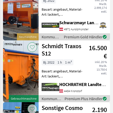
Bj. 2022
inkl. 20 %
MwSt.
2.999,17 €
Bauart: angebaut, Material-
exkl.
Art: lackiert,
Schieberbetätigung:
Schwarzmayr Landtechnik GmbH - Aurolzmünster
mechanisch, Rührwerk,
Rührwelle, Lichtanlage,
4971 Aurolzmünster
Abdeckplane,
Kommunalgeräte
Premium Gold Händler
Neumaschine
Streubegrenzung Nr. 60485
/ Eco
Schmidt Traxos
Walzenstreuer - 200
16.500
Technologies
S12
€
Bj. 2022
1 h
1 m³
inkl. 20 %
MwSt.
13.750 €
Bauart: angebaut, Material-
exkl.
Art: lackiert,
Schieberbetätigung:
HOCHRATHER Landtechnik GmbH
hydraulisch, Abdeckplane,
Streubegrenzung
4484 Kronstorf
Gebrauchtmaschine
Kommunalgeräte
Premium Plus Händler
Gebrauchtmaschine
Schmidt Traxos S12
/ Schmidt
Sonstige Cosmo
(Standort Aschbach) Ausst
2.190