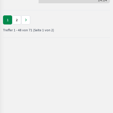
Rauch
Arbeitsbreite 0, 8 bis
1
2
Treffer
1
-
48
von
71
(Seite 1 von 2)