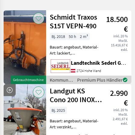
verfeinern
Schmidt Traxos
18.500
Kategorie
Land
Filter
3
S15T VEPN-490
€
71
Bj. 2018
50 h
2 m³
inkl. 20 %
AKTUELLER
Zurücksetzen
Ergebnisse
MwSt.
PFAD
15.416,67 €
anzeigen
Bauart: angebaut, Material-
exkl.
Kommunaltechnik
Art: lackiert,
Schieberbetätigung:
Kommunalgeraete
Landtechnik Sederl GmbH
hydraulisch, Rührwerk,
Streutechnik
Rührwelle, Lichtanlage,
2724 Hohe Wand
Abdeckplane,
Kommunalgeräte
Premium Plus Händler
Gebrauchtmaschine
KATEGORIE
Streubegrenzung
/ Schmidt
WÄHLEN
Landgut KS
Einsatzbereiter
2.990
Salz-/Solestreuer
Cono 200 INOX-
Sonstige
13
€
FSTB 200 l
Bj. 2025
inkl. 20 %
Amazone
11
MwSt.
2.491,67 €
Bauart: angebaut, Material-
exkl.
Landgut
10
Art: verzinkt,
Schieberbetätigung: