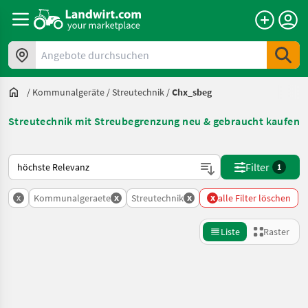
Angebote durchsuchen
/
Kommunalgeräte
/
Streutechnik
/
Chx_sbeg
Streutechnik mit Streubegrenzung neu & gebraucht kaufen
So wird auf Landwirt.com sortiert
Filter
1
x
x
x
x
Kommunalgeraete
Streutechnik
alle Filter löschen
Liste
Raster
Suche