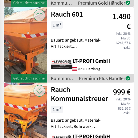
Kommunalgeräte
Premium Gold Händler
Gebrauchtmaschine
Sand- und Salzstreuer - mit
/ Sonstige
Rauch 601
120 Liter Fass
1.490
€
1 m³
inkl. 20 %
MwSt.
Bauart: angebaut, Material-
1.241,67 €
Art: lackiert,
exkl.
Schieberbetätigung:
mechanisch, Rührwerk,
LT-PROFI GmbH
Lichtanlage, Abdeckplane,
8230 Hartberg
Streubegrenzung
Gebrauchter
Kommunalgeräte
Premium Plus Händler
Gebrauchtmaschine
Kommunalstreuer Rauch
/ Rauch
Rauch
601 Gelenk
999 €
Kommunalstreuer
inkl. 20 %
MwSt.
832,50 €
1 m³
exkl.
Bauart: angebaut, Material-
Art: lackiert, Rührwerk,
Lichtanlage, Abdeckplane,
LT-PROFI GmbH