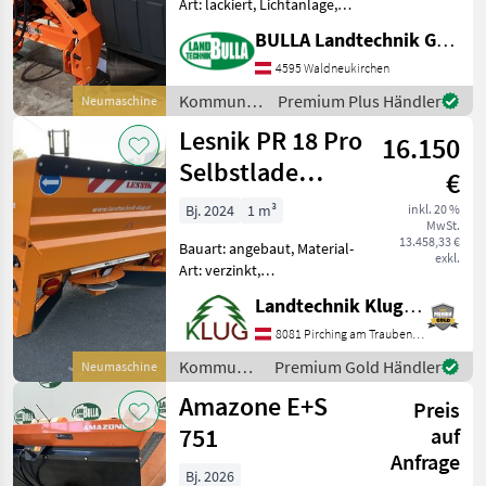
Art: lackiert, Lichtanlage,
Abdeckplane,
BULLA Landtechnik GmbH
Streubegrenzung AMAZONE
ICE TIGER + Behälterinhalt
4595 Waldneukirchen
1600 Liter + Easy Set 2
Kommunalgeräte
Premium Plus Händler
Neumaschine
Bedienungscomputer + Ar
/ Amazone
Lesnik PR 18 Pro
16.150
Selbstlade
€
Tellerstreuer
Bj. 2024
1 m³
inkl. 20 %
MwSt.
13.458,33 €
Bauart: angebaut, Material-
exkl.
Art: verzinkt,
Schieberbetätigung:
Landtechnik Klug e. U.
hydraulisch, Rührwelle,
Lichtanlage, Abdeckplane,
8081 Pirching am Traubenberg
Streubegrenzung
Kommunalgeräte
Premium Gold Händler
Neumaschine
LAGERMASCHINE! Lesnik PR
/ Lesnik
Amazone E+S
18 Teller Selbstla
Preis
751
auf
Anfrage
Bj. 2026