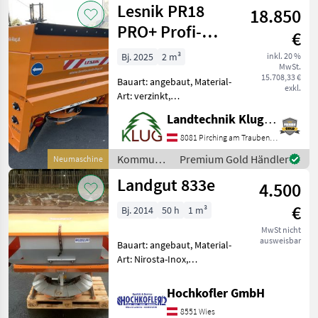
Lesnik PR18
Eigengewicht 60 kg *
18.850
Behälter
PRO+ Profi-
€
Selbstlade-
Bj. 2025
2 m³
inkl. 20 %
MwSt.
Tellerstreuer
15.708,33 €
Bauart: angebaut, Material-
exkl.
Art: verzinkt,
Schieberbetätigung:
Landtechnik Klug e. U.
hydraulisch, Rührwelle,
Lichtanlage, Abdeckplane,
8081 Pirching am Traubenberg
Streubegrenzung
Kommunalgeräte
Premium Gold Händler
Neumaschine
Vollausgestatteter Lesnik
/ Lesnik
Landgut 833e
PR 18 mit wegeabh
4.500
€
Bj. 2014
50 h
1 m³
MwSt nicht
ausweisbar
Bauart: angebaut, Material-
Art: Nirosta-Inox,
Schieberbetätigung:
hydraulisch, Rührwerk,
Hochkofler GmbH
Lichtanlage, Abdeckplane,
8551 Wies
Streubegrenzung Wenig