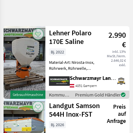
Lehner Polaro
2.990
170E Saline
€
Bj. 2022
inkl. 13%
MwSt./Verm.
2.646,02 €
Material-Art: Nirosta-Inox,
exkl.
Rührwerk, Rührwelle,
Streubegrenzung Nr. 61237
Schwarzmayr Landtechnik GmbH - Gampern
Salzstreuer - mit
durchsichtigen 170 lt.
4851 Gampern
Behälter - mit E-Bedienung
Kommunalgeräte
Premium Gold Händler
Gebrauchtmaschine
für stufenlose Verst
/ Lehner
Landgut Samson
Preis
544H Inox-FST
auf
Anfrage
Bj. 2026