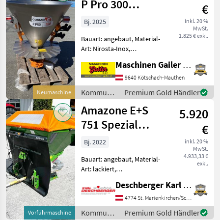
P Pro 300
€
Tellerstreuer aus
Bj. 2025
inkl. 20 %
MwSt.
Edelstahl
1.825 € exkl.
Bauart: angebaut, Material-
Art: Nirosta-Inox,
Schieberbetätigung:
Maschinen Gailer GmbH
mechanisch, Rührwelle,
Lichtanlage, Abdeckplane,
9640 Kötschach-Mauthen
Streubegrenzung Cosmo P
Kommunalgeräte
Premium Gold Händler
Neumaschine
Pro 300 Tellerstreuer-
/ Sonstige
Amazone E+S
Salzstreue
5.920
751 Spezial
€
Winterdienststreuer
Bj. 2022
inkl. 20 %
MwSt.
4.933,33 €
Bauart: angebaut, Material-
exkl.
Art: lackiert,
Schieberbetätigung:
Deschberger Karl Landtechnik GesmbH & Co KG
hydraulisch, Rührwerk,
Lichtanlage, Abdeckplane,
4774 St. Marienkirchen/Schärding
Streubegrenzung Amazone
Kommunalgeräte
Premium Gold Händler
Vorführmaschine
E+S 751 Spezial