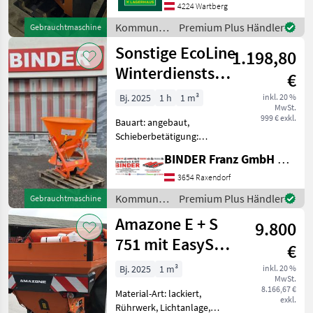
Streubegrenzung
4224 Wartberg
Gelenkwelle -
Kommunalgeräte
Premium Plus Händler
Gebrauchtmaschine
Schmutzmatte -
/ Landgut
Sonstige EcoLine
Beleuchtung - elektr.
1.198,80
Streumenge - Abdeckhaube
Winterdienststreuer
€
K
WDS 300
Bj. 2025
1 h
1 m³
inkl. 20 %
MwSt.
999 € exkl.
Bauart: angebaut,
Schieberbetätigung:
hydraulisch, Rührwerk,
BINDER Franz GmbH & CoKG
Abdeckplane,
Streubegrenzung ✨
3654 Raxendorf
EcoLine
Kommunalgeräte
Premium Plus Händler
Gebrauchtmaschine
Winterdienststreuer -
/ Sonstige
Amazone E + S
AKTION ✔️ Model: WDS 300
9.800
✔️ in serienmäßiger
751 mit EasySet
€
IceTiger
Bj. 2025
1 m³
inkl. 20 %
MwSt.
Terminal
8.166,67 €
Material-Art: lackiert,
exkl.
Rührwerk, Lichtanlage,