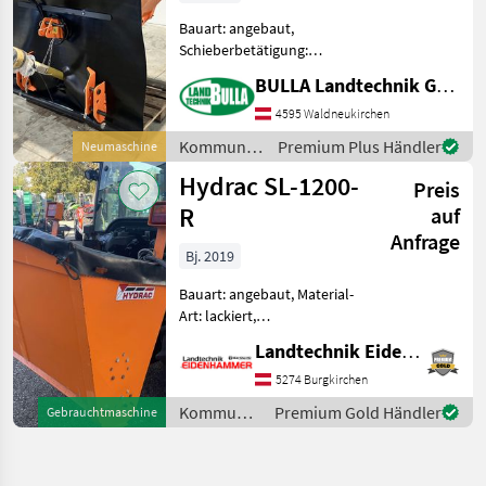
Bauart: angebaut,
Schieberbetätigung:
hydraulisch, Rührwerk,
BULLA Landtechnik GmbH
Lichtanlage, Abdeckplane,
Streubegrenzung AMAZONE
4595 Waldneukirchen
E+S 751 + hydraulische
Kommunalgeräte
Premium Plus Händler
Neumaschine
Schieberbetätigung ( 1x DW
/ Amazone
Hydrac SL-1200-
erforder
Preis
R
auf
Anfrage
Bj. 2019
Bauart: angebaut, Material-
Art: lackiert,
Schieberbetätigung:
Landtechnik Eidenhammer GmbH
mechanisch, Rührwelle,
Lichtanlage, Abdeckplane,
5274 Burgkirchen
Streubegrenzung -
Kommunalgeräte
Premium Gold Händler
Gebrauchtmaschine
Walzenstreuer -
/ Hydrac
Selbstladeeinrichtung -