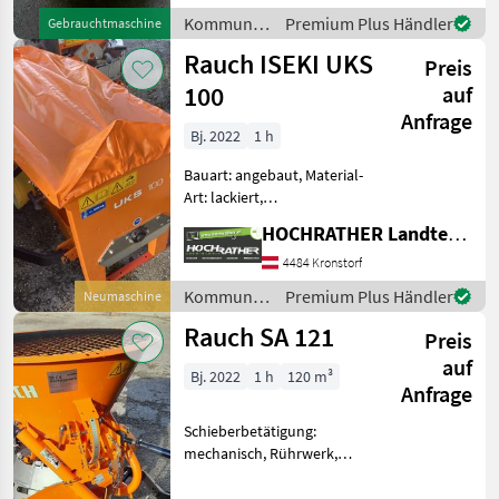
gebraucht, hydr. Schieber,
Kommunalgeräte
Premium Plus Händler
Gebrauchtmaschine
mech. S
/ Landgut
Rauch ISEKI UKS
Preis
100
auf
Anfrage
Bj. 2022
1 h
Bauart: angebaut, Material-
Art: lackiert,
Schieberbetätigung:
HOCHRATHER Landtechnik GmbH
mechanisch, Rührwerk,
Abdeckplane,
4484 Kronstorf
Streubegrenzung Rauch
Kommunalgeräte
Premium Plus Händler
Neumaschine
Kastenstreuer UKS 100 +
/ Rauch
Rauch SA 121
Baujahr: 2022 + Eigeng
Preis
auf
Bj. 2022
1 h
120 m³
Anfrage
Schieberbetätigung:
mechanisch, Rührwerk,
Rührwelle, Abdeckplane,
Streubegrenzung Rauch