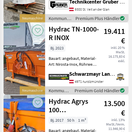
Technikcenter Gruber GmbH
hydraulisch, Lichtanlage,
Rauch
8
Abdeckplane,
9300 St. Veit an der Glan
Streubegrenzung
Hydrac
7
Kommunalgeräte
Premium Plus Händler
Neumaschine
fabriksneuer Landgut
/ Landgut
Hydrac TN-1000-
Einscheibensteuer für Salz
19.411
Lehner
4
und S
R INOX
€
Alle 14
anzeigen
Bj. 2023
inkl. 20 %
MwSt.
16.175,83 €
Bauart: angebaut, Material-
MARKTPLATZ
exkl.
Art: Nirosta-Inox, Rührwerk,
Marktplatz
Händlerangebote
Kleinanzeigen
Rührwelle, Lichtanlage,
Schwarzmayr Landtechnik GmbH - Aurolzmünster
Abdeckplane,
Streubegrenzung Nr. 64637
4971 Aurolzmünster
Tellerstreuer aus Niro für
Kommunalgeräte
Premium Gold Händler
Neumaschine
Salz und Splitt 100
/ Hydrac
Hydrac Agrys
13.500
100
€
Selbstladestreuer
Bj. 2017
50 h
1 m³
inkl. 13%
MwSt./Verm.
11.946,90 €
Bauart: angebaut, Material-