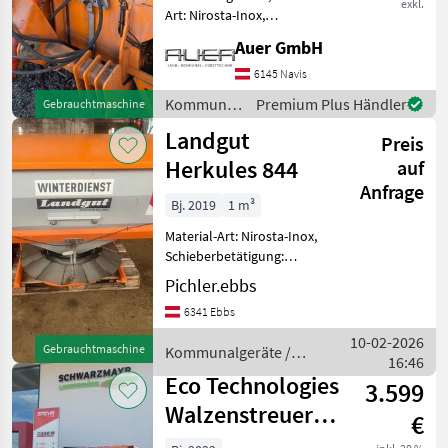
exkl.
Art: Nirosta-Inox,
Schieberbetätigung:
Auer GmbH
hydraulisch, Rührwelle,
Lichtanlage, Abdeckplane,
6145 Navis
Streubegrenzung Volumen
Kommunalgeräte
Premium Plus Händler
Gebrauchtmaschine
1m³ Streuerbreite 1740mm
/ Hydrac
Landgut
Stre
Preis
Herkules 844
auf
Anfrage
Bj. 2019
1 m³
Material-Art: Nirosta-Inox,
Schieberbetätigung:
hydraulisch, Lichtanlage,
Pichler.ebbs
Abdeckplane,
6341 Ebbs
Streubegrenzung +++
Landgut Herkules 844 inox -
10-02-2026
Gebrauchtmaschine
Kommunalgeräte /
Einscheibenstreuer +++
16:46
Landgut
Kommunalger
Eco Technologies
3.599
Walzenstreuer
€
XGA