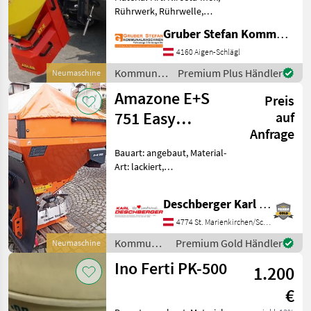
Rührwerk, Rührwelle,
Abdeckplane,
Gruber Stefan Kommunalmaschinen
Streubegrenzung AKTION -
ADLER ST-E 120 (optional
4160 Aigen-Schlägl
200 Liter) ELEKTRO-
Kommunalgeräte
Premium Plus Händler
Neumaschine
STREUER, Streumengen-
/ Adler
Amazone E+S
und Streubreiten
Preis
751 Easy
auf
Anfrage
Winterdienststreuer
Bauart: angebaut, Material-
Art: lackiert,
Schieberbetätigung:
hydraulisch, Rührwerk,
Deschberger Karl Landtechnik GesmbH & Co KG
Lichtanlage, Abdeckplane,
Streubegrenzung Amazone
4774 St. Marienkirchen/Schärding
E+S 751 Easy
Kommunalgeräte
Premium Gold Händler
Neumaschine
Winterdienststreuer mit
/ Amazone
Ino Ferti PK-500
1.200
€