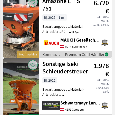
Amazone E + S
6.720
751
€
Bj. 2025
1 m³
inkl. 20 %
MwSt.
5.600 € exkl.
Bauart: angebaut, Material-
Art: lackiert, Rührwerk,
Lichtanlage, Abdeckplane,
MAUCH Gesellschaft m.b.H. & Co.KG
Streubegrenzung
Ausstattung: - 750lt.
5274 Burgkirchen
Volumen -
Kommunalgeräte
Premium Gold Händler
Neumaschine
Mehrschichtlackierung -
/ Amazone
Sonstige Iseki
Gelenkwelle Wal
1.978
Schleuderstreuer
€
Bj. 2022
inkl. 20 %
MwSt.
1.648,33 €
Bauart: angebaut, Material-
exkl.
Art: lackiert,
Schieberbetätigung:
Schwarzmayr Landtechnik GmbH - Gampern
mechanisch, Rührwerk,
Abdeckplane,
4851 Gampern
Streubegrenzung Nr. 58141