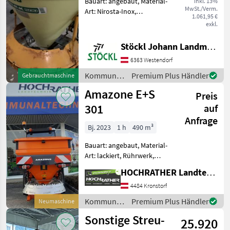
Bauart: angebaut, Material-
inkl. 13%
MwSt./Verm.
Art: Nirosta-Inox,
1.061,95 €
Schieberbetätigung:
exkl.
hydraulisch, Rührwerk,
Lichtanlage, Abdeckplane,
Stöckl Johann Landmaschinen GesmbH & Co KG
Streubegrenzung Ino
6363 Westendorf
Kommunalstreuer Ferti PK-
500 kpl. mi
Kommunalgeräte
Premium Plus Händler
Gebrauchtmaschine
/ Ino
Amazone E+S
Preis
301
auf
Anfrage
Bj. 2023
1 h
490 m³
Bauart: angebaut, Material-
Art: lackiert, Rührwerk,
Lichtanlage, Abdeckplane,
HOCHRATHER Landtechnik GmbH
Streubegrenzung
Winterdienststreuer E+S
4484 Kronstorf
301 - Aufnahme Kat. 1 & 2 -
Kommunalgeräte
Premium Plus Händler
Neumaschine
Füllmenge 490l -
/ Amazone
Sonstige Streu-
25.920