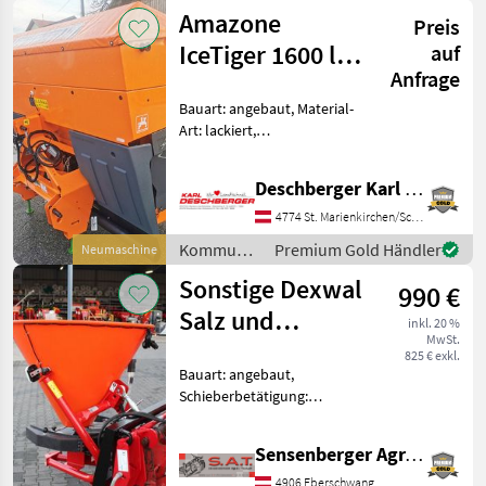
/ Amazone
Amazone
Winterdienststreuer
Preis
IceTiger 1600 l
auf
Anfrage
Winterdienststreuer
Bauart: angebaut, Material-
Art: lackiert,
Schieberbetätigung:
hydraulisch, Lichtanlage,
Deschberger Karl Landtechnik GesmbH & Co KG
Abdeckplane,
Streubegrenzung Amazone
4774 St. Marienkirchen/Schärding
IceTiger 1600 l
Kommunalgeräte
Premium Gold Händler
Neumaschine
Winterdienststreuer -
/ Amazone
Lackier
Sonstige Dexwal
990 €
Salz und
inkl. 20 %
MwSt.
Splitstreuer 200-
825 € exkl.
Bauart: angebaut,
400 lt-NEU
Schieberbetätigung:
hydraulisch, Rührwelle,
Lichtanlage,
Sensenberger Agrar-Technik
Streubegrenzung Neue Salz
und Splitstreuer - Inhalt
4906 Eberschwang