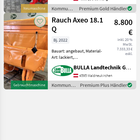
200-300-400 Liter -
Kommunalgeräte
Premium Gold Händler
Neumaschine
Hydraulisch angetrie
/ Sonstige
Rauch Axeo 18.1
8.800
Q
€
Bj. 2022
inkl. 20 %
MwSt.
7.333,33 €
Bauart: angebaut, Material-
exkl.
Art: lackiert,
Schieberbetätigung:
BULLA Landtechnik GmbH
hydraulisch, Rührwerk,
Lichtanlage, Abdeckplane,
4595 Waldneukirchen
Streubegrenzung RAUCH
Kommunalgeräte
Premium Plus Händler
Gebrauchtmaschine
Winterdienststreuer Axeo
/ Rauch
18.1 Q + Bj.