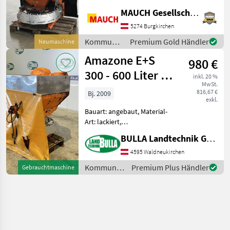
Abdeckplane,
MAUCH Gesellschaft m.b.H. & Co.KG
Streubegrenzung
Ausstattung: - 1.110lt.
5274 Burgkirchen
Volumen -
Kommunalgeräte
Premium Gold Händler
Neumaschine
Mehrschichtlackierung -
/ Amazone
Amazone E+S
Gelenkwelle Walterscheid -
980 €
Bo
300 - 600 Liter -
inkl. 20 %
MwSt.
hydraulischer
816,67 €
Bj. 2009
exkl.
Schieber
Bauart: angebaut, Material-
Art: lackiert,
Schieberbetätigung:
BULLA Landtechnik GmbH
hydraulisch, Rührwerk,
Lichtanlage, Abdeckplane,
4595 Waldneukirchen
Streubegrenzung AMAZONE
Kommunalgeräte
Premium Plus Händler
Gebrauchtmaschine
E+S Streuer +
/ Amazone
Gelenkwellenantrieb