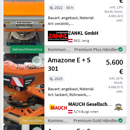
€
Bj. 2022
50 h
inkl. 13%
MwSt./Verm.
4.681,42 €
Bauart: angebaut, Material-
exkl.
Art: verzinkt,
Schieberbetätigung:
ZANKL GmbH
hydraulisch, Rührwerk,
Rührwelle, Lichtanlage,
9631 Jenig
Abdeckplane,
Kommunalgeräte
Premium Plus Händler
Gebrauchtmaschine
Streubegrenzung Landgut
/ Landgut
Amazone E + S
Streuer Standort: 9631
5.600
301
€
Bj. 2025
inkl. 20 %
MwSt.
4.666,67 €
Bauart: angebaut, Material-
exkl.
Art: lackiert, Rührwerk,
Lichtanlage, Abdeckplane,
MAUCH Gesellschaft m.b.H. & Co.KG
Streubegrenzung
Ausstattung: - 300lt.
5274 Burgkirchen
Volumen - hydraulischer
Kommunalgeräte
Premium Gold Händler
Neumaschine
Antrieb 160 ccm - Bodengr
/ Amazone