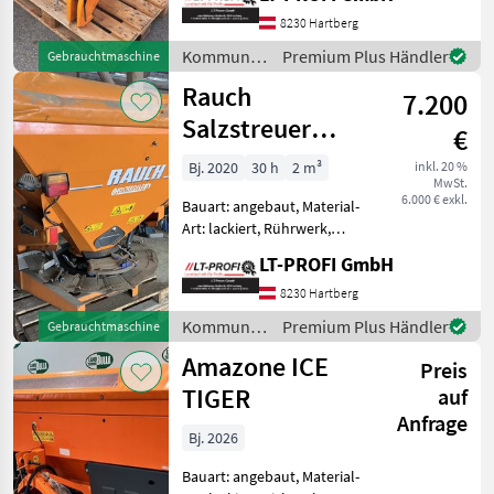
Streubegrenzung
Gebrauchter
8230 Hartberg
Kommunalstreuer Rauch
Kommunalgeräte
Premium Plus Händler
Gebrauchtmaschine
600 l Gelenkwelle
/ Rauch
Rauch
mechanischer Schieber
7.200
Salzstreuer
€
AXEO 18.1Q
Bj. 2020
30 h
2 m³
inkl. 20 %
MwSt.
6.000 € exkl.
Bauart: angebaut, Material-
Art: lackiert, Rührwerk,
Lichtanlage, Abdeckplane,
LT-PROFI GmbH
Streubegrenzung
Gebraucht Rauch
8230 Hartberg
Salzstreugerät AXEO 18.1Q +
Kommunalgeräte
Premium Plus Händler
Gebrauchtmaschine
Bj. 2020, Modelljahr 2021 +
/ Rauch
Amazone ICE
ge
Preis
TIGER
auf
Anfrage
Bj. 2026
Bauart: angebaut, Material-