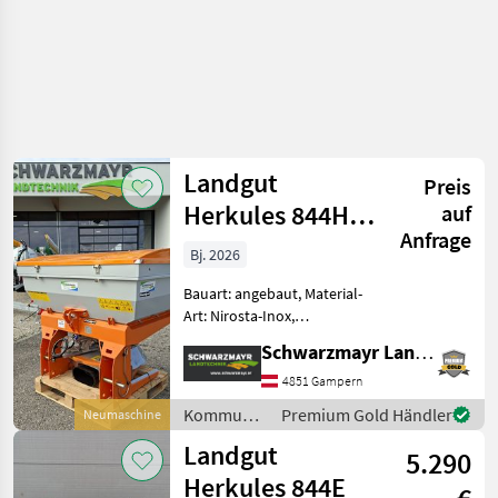
Landgut
Preis
Herkules 844H
auf
Anfrage
Inox-F
Bj. 2026
Bauart: angebaut, Material-
Art: Nirosta-Inox,
Schieberbetätigung:
Schwarzmayr Landtechnik GmbH - Gampern
hydraulisch, Rührwerk,
Rührwelle, Lichtanlage,
4851 Gampern
Abdeckplane,
Kommunalgeräte
Premium Gold Händler
Neumaschine
Streubegrenzung Nr. 72032
/ Landgut
Landgut
Einscheiben-Kommu
5.290
Herkules 844E