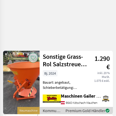
Sonstige Grass-
1.290
Rol Salzstreuer
€
400 Liter
Bj. 2024
inkl. 20 %
MwSt.
1.075 € exkl.
Bauart: angebaut,
Schieberbetätigung:
hydraulisch, Rührwerk,
Maschinen Gailer GmbH
Abdeckplane,
Streubegrenzung
9640 Kötschach-Mauthen
Winterdienst-Salzstreuer *
Kommunalgeräte
Premium Gold Händler
Neumaschine
Volumen 400 Liter *
/ Sonstige