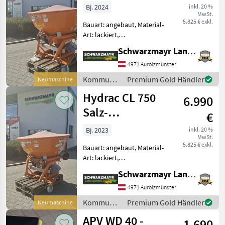
Splitstreuer NEU
Bj. 2024
inkl. 20 %
MwSt.
5.825 € exkl.
Bauart: angebaut, Material-
Art: lackiert,
Schieberbetätigung:
Schwarzmayr Landtechnik GmbH - Aurolzmünster
mechanisch, Rührwerk,
Rührwelle, Lichtanlage,
4971 Aurolzmünster
Abdeckplane,
Kommunalgeräte
Premium Gold Händler
Neumaschine
Streubegrenzung EDV:
/ Hydrac
Hydrac CL 750
71421 Hydrac Tellerstreuer
6.990
Salz-
€
Splitstreuer NEU
Bj. 2023
inkl. 20 %
MwSt.
5.825 € exkl.
Bauart: angebaut, Material-
Art: lackiert,
Schieberbetätigung:
Schwarzmayr Landtechnik GmbH - Aurolzmünster
mechanisch, Rührwerk,
Rührwelle, Lichtanlage,
4971 Aurolzmünster
Abdeckplane,
Kommunalgeräte
Premium Gold Händler
Neumaschine
Streubegrenzung EDV:
/ Hydrac
APV WD 40 -
71420 Hydrac Tellerstreuer
1.690