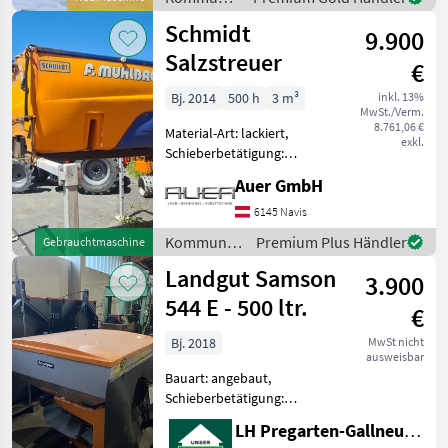
Streutellermotor mit G
/ Sonstige
Schmidt
9.900
Salzstreuer
€
Bj. 2014
500 h
3 m³
inkl. 13%
MwSt./Verm.
8.761,06 €
Material-Art: lackiert,
exkl.
Schieberbetätigung:
hydraulisch, Lichtanlage,
Auer GmbH
Abdeckplane,
Streubegrenzung
6145 Navis
Aufbaustreuer Schmidt mit
Kommunalgeräte
Premium Plus Händler
Gebrauchtmaschine
Sohle war auf einem
/ Schmidt
Landgut Samson
Unimog montiert Steu
3.900
544 E - 500 ltr.
€
Bj. 2018
MwSt nicht
ausweisbar
Bauart: angebaut,
Schieberbetätigung:
hydraulisch, Rührwerk,
LH Pregarten-Gallneukirchen, Pregarten
Abdeckplane,