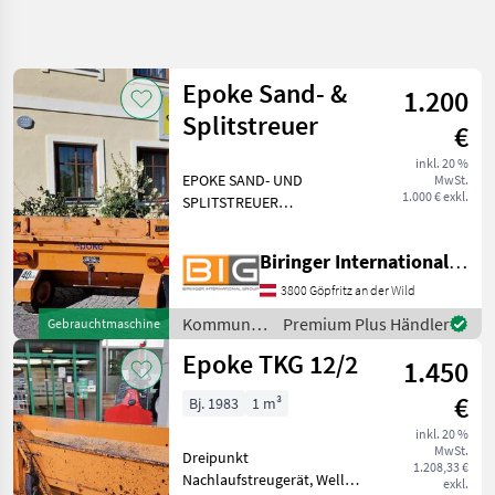
Suche
verfeinern
Epoke Sand- &
1.200
Kategorie
Land
Filter
4
Splitstreuer
€
7
inkl. 20 %
AKTUELLER
EPOKE SAND- UND
Zurücksetzen
Ergebnisse
MwSt.
PFAD
1.000 € exkl.
SPLITSTREUER
anzeigen
Kommunaltechnik
Kommunalgeräte
Streutechnik
Kommunalgeraete
Biringer International GmbH
Streutechnik
3800 Göpfritz an der Wild
Epoke
Kommunalgeräte
Premium Plus Händler
Gebrauchtmaschine
/ Epoke
Epoke TKG 12/2
1.450
KATEGORIE
WÄHLEN
€
Bj. 1983
1 m³
Epoke
inkl. 20 %
MwSt.
Dreipunkt
1.208,33 €
Rauch
Nachlaufstreugerät, Welle
exkl.