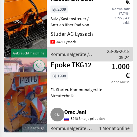
€
Bj. 2009
Normalsatz
(7,7 %)
3.222,84 €
Salz-/Kastenstreuer /
exkl.
Antrieb über Rad von
Hydraulikzylinder
Studer AG Lyssach
angesteuert / Arbeitsbreite
3421 Lyssach
1 m / Beleuchtung / Inhalt
ca. 250 Liter
23-05-2018
Gebrauchtmaschine
Kommunalgeräte /
Kommunalgeräte
09:24
Epoke
Streutechnik
Epoke TKG12
1.000
€
Bj. 1998
ohne MwSt.
El.-Starter. Kommunalgeräte
Streutechnik
Orac Jani
3240 Šmarje pri Jelšah
Kommunalgeräte /
1 Monat online
Kleinanzeige
Streutechnik