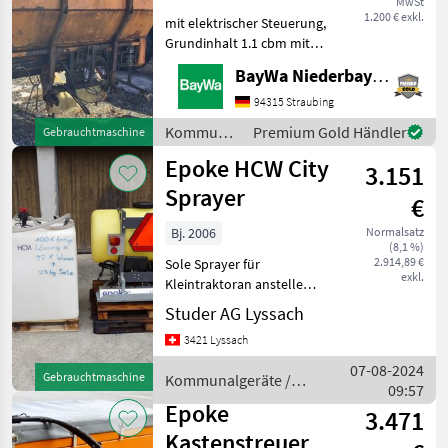
MwSt
1.200 € exkl.
mit elektrischer Steuerung,
Grundinhalt 1.1 cbm mit
Aufsatz 1.6 cbm, Diese
BayWa Niederbayern
Maschine steht an unserem
BayWa Standort in DE -
94315 Straubing
94065 Waldkirchen.Gerne
Kommunalgeräte
Premium Gold Händler
Gebrauchtmaschine
steht Ihnen Herr
/ Epoke
Epoke HCW City
3.151
Sprayer
€
Bj. 2006
Normalsatz
(8,1 %)
2.914,89 €
Sole Sprayer für
exkl.
Kleintraktoran anstelle
eines Salzstreuers /
Studer AG Lyssach
Seitendüsen einzeln
3421 Lyssach
ausschaltbar /
Anmischbehälter mit
07-08-2024
Gebrauchtmaschine
Kommunalgeräte /
Tauchpumpe /
09:57
Epoke
Bedieneinheit inkl.
Epoke
3.471
Radsensor / Gel
Kastenstreuer