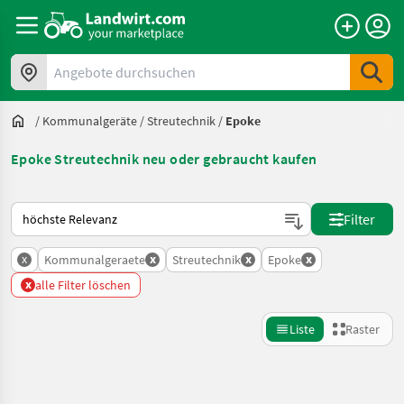
Angebote durchsuchen
/
Kommunalgeräte
/
Streutechnik
/
Epoke
Epoke Streutechnik neu oder gebraucht kaufen
So wird auf Landwirt.com sortiert
Filter
x
x
x
x
Kommunalgeraete
Streutechnik
Epoke
x
alle Filter löschen
Liste
Raster