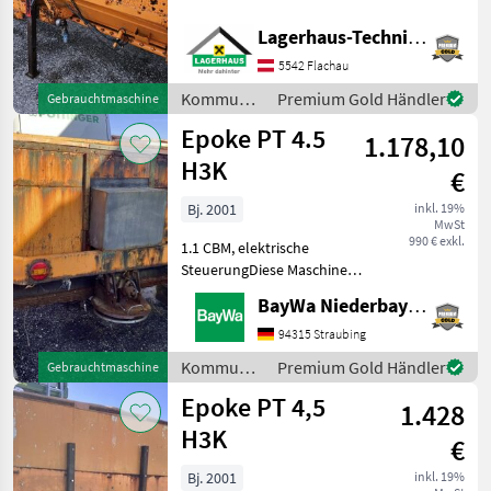
teilweise geschweißt, aber
funktionsfähig. Wir vom
Amazone
Lagerhaus-Technik Flachau
Verkaufsteam der
5542 Flachau
LAGERHAUS TECHNIK
Landgut
stehen gerne für Fragen zur
Kommunalgeräte
Premium Gold Händler
Gebrauchtmaschine
Verfügung
/ Epoke
Hydrac
Epoke PT 4.5
1.178,10
H3K
€
Lehner
Bj. 2001
inkl. 19%
Alle 36
MwSt
anzeigen
990 € exkl.
1.1 CBM, elektrische
SteuerungDiese Maschine
MARKTPLATZ
steht an unserem BayWa
BayWa Niederbayern
Standort in DE - 94065
Marktplatz
Händlerangebote
Kleinanzeigen
Waldkirchen.Gerne steht
94315 Straubing
Ihnen Herr Altmannshofer
Kommunalgeräte
Premium Gold Händler
Gebrauchtmaschine
Tel. 0162/2828176 für Ihr
/ Epoke
Epoke PT 4,5
1.428
H3K
€
Bj. 2001
inkl. 19%