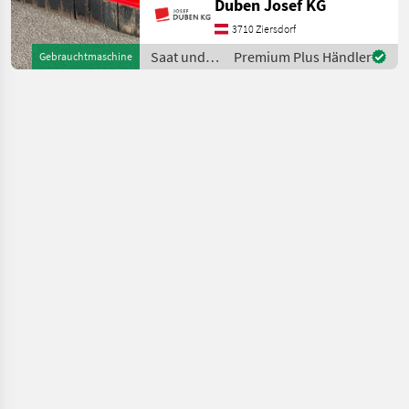
Duben Josef KG
Tehnos-Mulcher, starke
Ausführung mit 586 kg, inkl.
3710 Ziersdorf
Kufen u. Walze, Hämmer,
Saat und
Premium Plus Händler
Gebrauchtmaschine
Gelenkwelle, Rebrechen
Pflege /
und mech.
Tehnos