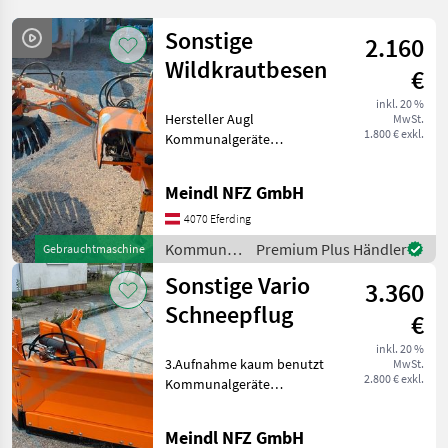
Sonstige
2.160
Wildkrautbesen
€
inkl. 20 %
Hersteller Augl
MwSt.
1.800 € exkl.
Kommunalgeräte
Kehrtechnik
Meindl NFZ GmbH
4070 Eferding
Kommunalgeräte
Premium Plus Händler
Gebrauchtmaschine
/ Sonstige
Sonstige Vario
3.360
Schneepflug
€
inkl. 20 %
3.Aufnahme kaum benutzt
MwSt.
2.800 € exkl.
Kommunalgeräte
Winterdienst
Meindl NFZ GmbH