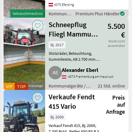
4070 Eferding
Kommunalgeräte
Premium Plus Händler
Gebrauchtmaschine
/ Sonstige
Schneepflug
5.500
Fliegl Mammut
€
Duplex
MwSt nicht
Bj. 2017
ausweisbar
Stützräder, Beleuchtung,
Gummileiste, AB 2.700 mm.
Sehr guter Zustand. War nur 2
Alexander Eberl
Winter am Hof im Einsatz. Kein
Winterdienst. Kommunalgeräte
4873 Frankenburg am Hausruck
Winterdienst
Kommunalgeräte /
21 Std. online
VIP
TOP
Kleinanzeige
Winterdienst
Verkaufe Fendt
Preis
auf
415 Vario
Anfrage
Bj. 2009
Verkauf Fendt 415, Bj. 2009,
7.200 Bstd., Reifen 650/65 R 38