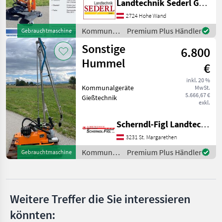
Landtechnik Sederl GmbH
DC= zur Steuerung
notwendig. Die
2724 Hohe Wand
Wasserpumpe wird hydrau
Kommunalgeräte
Premium Plus Händler
Gebrauchtmaschine
/ Sonstige
Sonstige
6.800
Hummel
€
inkl. 20 %
Kommunalgeräte
MwSt.
5.666,67 €
Gießtechnik
exkl.
Scherndl-Figl Landtechnik
3231 St. Margarethen
Kommunalgeräte
Premium Plus Händler
Gebrauchtmaschine
/ Sonstige
Weitere Treffer die Sie interessieren
könnten: