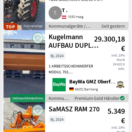
vorne, 540/65 R 26 ca. 90 %,
T .
keine Frontzapfwelle. Preis: €
67.000, -, + 20 % MwSt..
3350 Haag
Kommunalgeräte Kommu
Kommunalgeräte /
Seit gestern
TOP
Kleinanzeige
Kommunalfahrzeuge
Kugelmann
29.300,18
AUFBAU DUPLEX
€
3,2 M³
Bj. 2024
inkl. 19%
MwSt
24.622 €
1 ARBEITSSCHEINWERFER
exkl.
MODUL 701
AUFSTIEGSLEITER A
BayWa GMZ Oberfranken
DUPLEX VA1 ELEKTRISCHE
STREUBILDVERSTELLUNG
96052 Bamberg
(ESB)1 ELEKTRISCHE
Kommunalgeräte
Premium Gold Händler
Gebrauchtmaschine
STREUKONTROLLE (ESK)1
/
SaMASZ RAM 270
ERSTMONTAGE AM
5.349
Kugelmann
FAHRZEUG1 KUPPL
€
Bj. 2024
inkl. 19%
MwSt