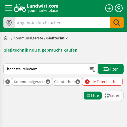
Angebote durchsuchen
/
Kommunalgeräte
/
Gießtechnik
Gießtechnik neu & gebraucht kaufen
So wird auf Landwirt.com sortiert
Filter
x
x
x
x
Kommunalgeraete
Giesstechnik
alle Filter löschen
Liste
Raster
Suche