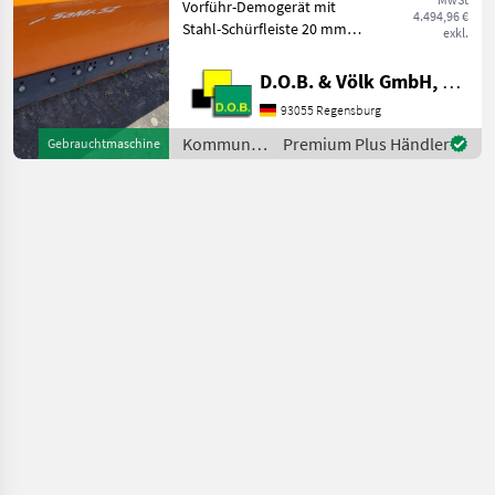
Vorführ-Demogerät mit
4.494,96 €
Stahl-Schürfleiste 20 mm
exkl.
Anbaurahmen Kat. I und II
PSV Gleitkufensatz
D.O.B. & Völk GmbH, Filiale Regensburg
Standard Kommunalgeräte
93055 Regensburg
Winterdienst
Kommunalgeräte
Premium Plus Händler
Gebrauchtmaschine
/ Samasz