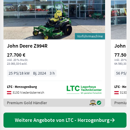
Vorführmaschine
John Deere Z994R
John D
27.700 €
77.500
inkl. 20 % MwSt.
inkl. 20 % 
23.083,33 € exkl.
64.583,33 € 
25 PS/18 kW
Bj. 2024
3 h
56 PS/4
LTC - Herzogenburg
LTC - Her
3130 Niederösterreich
3130 N
Premium Gold Händler
Premium
Weitere Angebote von LTC - Herzogenburg