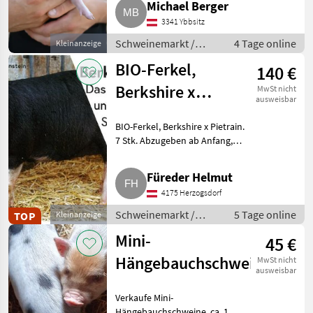
Michael Berger
Können auch als Haustiere
3341 Ybbsitz
gehalten werden. Schweinema
Schweinemarkt /
4 Tage online
Kleinanzeige
Schweinemarkt
BIO-Ferkel,
140 €
Berkshire x
MwSt nicht
ausweisbar
Pietrain
BIO-Ferkel, Berkshire x Pietrain.
7 Stk. Abzugeben ab Anfang,
Mitte September.
Schweinemarkt Schweinemarkt
Füreder Helmut
4175 Herzogsdorf
Schweinemarkt /
5 Tage online
TOP
Kleinanzeige
Schweinemarkt
Mini-
45 €
Hängebauchschweine
MwSt nicht
ausweisbar
Verkaufe Mini-
Hängebauchschweine, ca. 1