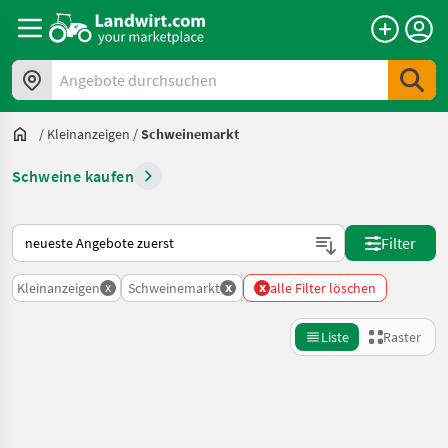
Angebote durchsuchen
/
Kleinanzeigen
/
Schweinemarkt
Schweine kaufen
So wird auf Landwirt.com sortiert
Filter
x
x
x
Kleinanzeigen
Schweinemarkt
alle Filter löschen
Liste
Raster
Suche