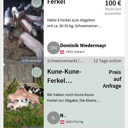
Ferkel
100 €
MwSt nicht
ausweisbar
Hätte 9 Ferkel zum Abgeben
mit ca. 30-35 kg. Schweinemarkt
Schweinemarkt
Dominik Niedermayr
4904 Atzbach
Schweinemarkt /
12 Tage online
Kleinanzeige
Schweinemarkt
Kune-Kune-
Preis
auf
Ferkel
Anfrage
Herdebuch
Wir haben noch Kune-Kune-
Ferkel zur Abgabe. Die Kleinen
müssen noch ein wenig bei der
Mama bleiben, aber sie suchen
N .
so langsam ein neues Zuhause.
6404 Polling
Wachsen schon mit K