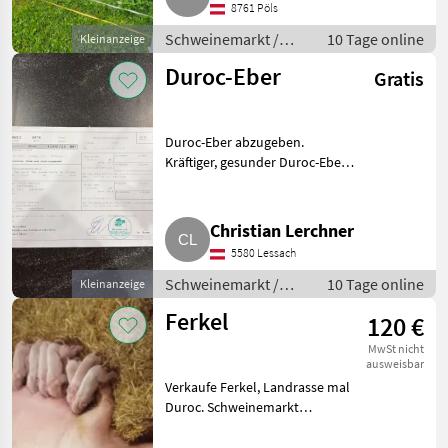
8761 Pöls
super COI von 8, 5. Geb
Schweinemarkt /
10 Tage online
Kleinanzeige
Schweinemarkt
Duroc-Eber
Gratis
Duroc-Eber abzugeben.
Kräftiger, gesunder Duroc-Eber
zu verkaufen. Ruhig, vital und
für die Zucht bestens geeignet.
Bei Interesse gerne melden.
Christian Lerchner
Preis: VB. Schweinema
5580 Lessach
Schweinemarkt /
10 Tage online
Kleinanzeige
Schweinemarkt
Ferkel
120 €
MwSt nicht
ausweisbar
Verkaufe Ferkel, Landrasse mal
Duroc. Schweinemarkt
Schweinemarkt