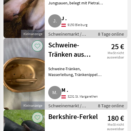
Jungsauen, belegt mit Pietrain,
Trächtigkeit mit Ultraschall
kontrolliert, Abferkeltermine
J .
Sept./Okt., Zustellung möglich.
9150 Bleiburg
Schweinemarkt Schw
Schweinemarkt /
8 Tage online
Kleinanzeige
Schweinemarkt
Schweine-
25 €
Tränken aus
MwSt nicht
ausweisbar
Edelstahl
Schweine-Tränken,
Wasserleitung, Tränkenippel
1/2 Zoll, div. vorhanden.
Schweinemarkt Zubehör
M .
Schweinehaltung
3231 St. Margarethen
Schweinemarkt /
8 Tage online
Kleinanzeige
Zubehör
Berkshire-Ferkel
180 €
Schweinehaltung
MwSt nicht
ausweisbar