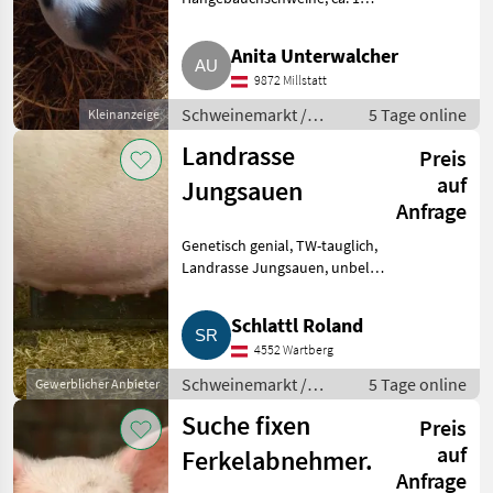
Monat alt. Abzugeben ab sofort.
Schweinemarkt Schweinemarkt
Anita Unterwalcher
9872 Millstatt
Schweinemarkt /
5 Tage online
Kleinanzeige
Schweinemarkt
Landrasse
Preis
auf
Jungsauen
Anfrage
Genetisch genial, TW-tauglich,
Landrasse Jungsauen, unbelegt
im 5-Wo.-Rhythmus, PRRS
unverdächtig, mehrere
Schlattl Roland
Jungsauen. Mit Pietrain 17.04.26
4552 Wartberg
belegt, soll ferkeln 11.0
Schweinemarkt /
5 Tage online
Gewerblicher Anbieter
Schweinemarkt
Suche fixen
Preis
auf
Ferkelabnehmer.
Anfrage