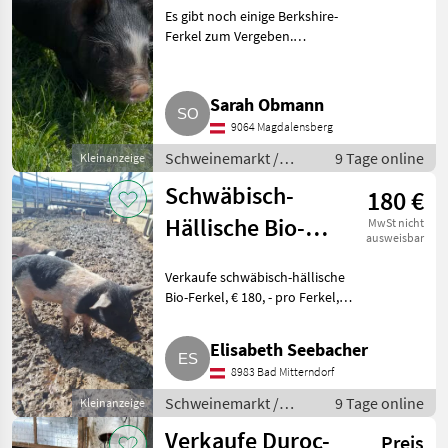
Es gibt noch einige Berkshire-
Ferkel zum Vergeben.
Schweinemarkt Schweinemarkt
Sarah Obmann
9064 Magdalensberg
Schweinemarkt /
9 Tage online
Kleinanzeige
Schweinemarkt
Schwäbisch-
180 €
Hällische Bio-
MwSt nicht
ausweisbar
Ferkel
Verkaufe schwäbisch-hällische
Bio-Ferkel, € 180, - pro Ferkel,
geboren am 18. Juni 2026. Jetzt
vorreservieren. Abholung ab
Elisabeth Seebacher
Mitte, Ende September möglich.
8983 Bad Mitterndorf
7 Stk. verfü
Schweinemarkt /
9 Tage online
Kleinanzeige
Schweinemarkt
Verkaufe Duroc-
Preis