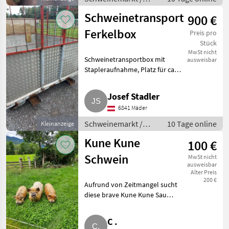
Schweinemarkt
Schweinetransportbox,
900 €
Ferkelbox
Preis pro
Stück
MwSt nicht
Schweinetransportbox mit
ausweisbar
Stapleraufnahme, Platz für ca.
20 Ferkel. Schweinemarkt
Zubehör Schweinehaltung
Josef Stadler
6841 Mäder
Schweinemarkt /
10 Tage online
Kleinanzeige
Zubehör
Kune Kune
100 €
Schweinehaltung
Schwein
MwSt nicht
ausweisbar
Alter Preis
200 €
Aufrund von Zeitmangel sucht
diese brave Kune Kune Sau
einen schönen Platz. Sie hatte
bei uns 4x Ferkel. Ist im
C .
Herbuch eingetragen. Hat einen