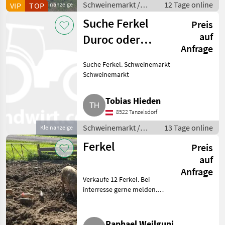
Schweinemarkt /
12 Tage online
VIP
TOP
Kleinanzeige
Schweinemarkt
Suche Ferkel
Preis
auf
Duroc oder
Anfrage
Schwäbisch-
Suche Ferkel. Schweinemarkt
Hällisch
Schweinemarkt
Tobias Hieden
8522 Tanzelsdorf
Schweinemarkt /
13 Tage online
Kleinanzeige
Schweinemarkt
Ferkel
Preis
auf
Anfrage
Verkaufe 12 Ferkel. Bei
interresse gerne melden.
Schweinemarkt Schweinemarkt
Raphael Weilguni