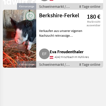
Schweinemarkt /
8 Tage online
Kleinanzeige
Schweinemarkt
Berkshire-Ferkel
180 €
MwSt nicht
ausweisbar
Verkaufen aus unserer eigenen
Nachzucht reinrassige
Berkshire-Ferkel. Abgabe ab
September möglich. Bei
Interesse einfach melden.
Eva Freudenthaler
Schweinemarkt Schweinemarkt
4242 Hirschbach Im Mühlkreis
Schweinemarkt /
8 Tage online
Kleinanzeige
Schweinemarkt