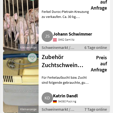
auf
Anfrage
Ferkel Duroc-Pietrain-Kreuzung
zu verkaufen. Ca. 30 kg.
Schweinemarkt Schweinemarkt
Johann Schwimmer
8462 Gamlitz
Schweinemarkt /
6 Tage online
Kleinanzeige
Schweinemarkt
Zubehör
Preis
auf
Zuchtschweine
Anfrage
und Ferkel
Für Ferkelaufzucht bzw. Zucht
sind folgende gebrauchte, gut
erhaltene und sofort
einsatzfähige Gegenstände
Katrin Dandl
abzugeben: Sperma-Klimabox,
94060 Pocking
drei Veterinär-Pistolen (1x 50
Schweinemarkt /
7 Tage online
Kleinanzeige