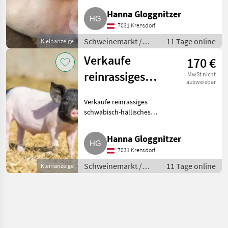
Hanna Gloggnitzer
7031 Krensdorf
Schweinemarkt /
11 Tage online
Kleinanzeige
Schweinemarkt
Verkaufe
170 €
reinrassiges
MwSt nicht
ausweisbar
schwäbisch-
Verkaufe reinrassiges
hällisches
schwäbisch-hällisches
Eberferkel
Eberferkel mit ca. 70 kg.
Schweinemarkt Schweinemarkt
Hanna Gloggnitzer
7031 Krensdorf
Schweinemarkt /
11 Tage online
Kleinanzeige
Schweinemarkt