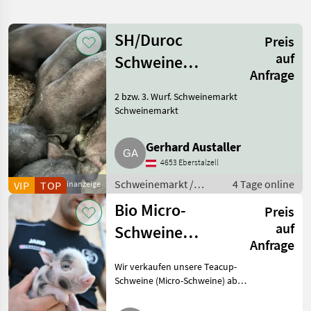
SH/Duroc
Preis
auf
Schweine
Anfrage
belegt, 7
2 bzw. 3. Wurf. Schweinemarkt
Wochen trächtig
Schweinemarkt
Gerhard Austaller
4653 Eberstalzell
Schweinemarkt /
4 Tage online
VIP
TOP
Kleinanzeige
Schweinemarkt
Bio Micro-
Preis
auf
Schweine
Anfrage
günstig
Wir verkaufen unsere Teacup-
abzugeben
Schweine (Micro-Schweine) ab
Anfang, Mitte September. Sie
sind am 15.06.26 geboren.