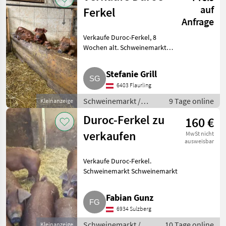
auf
Ferkel
Anfrage
Verkaufe Duroc-Ferkel, 8
Wochen alt. Schweinemarkt
Schweinemarkt
Stefanie Grill
6403 Flaurling
Schweinemarkt /
9 Tage online
Kleinanzeige
Schweinemarkt
Duroc-Ferkel zu
160 €
verkaufen
MwSt nicht
ausweisbar
Verkaufe Duroc-Ferkel.
Schweinemarkt Schweinemarkt
Fabian Gunz
6934 Sulzberg
Schweinemarkt /
10 Tage online
Kleinanzeige