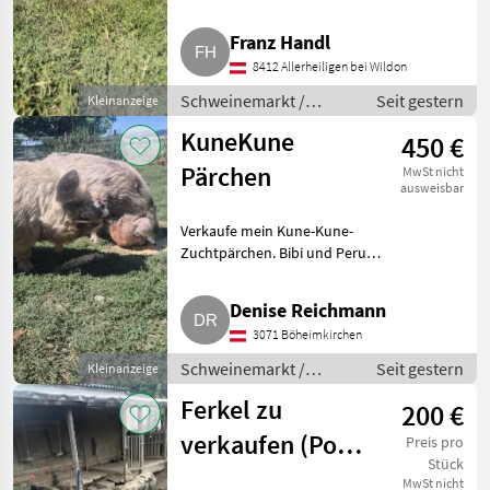
Weidezaun gewöhnt. Ab 25 kg
abzugeben. Ohne Mais und Soja
Franz Handl
aufgemästet. Schweinemarkt
8412 Allerheiligen bei Wildon
Sch
Schweinemarkt /
Seit gestern
Kleinanzeige
Schweinemarkt
KuneKune
450 €
Pärchen
MwSt nicht
ausweisbar
Verkaufe mein Kune-Kune-
Zuchtpärchen. Bibi und Peru
(Berti) haben Herdebuch mit
hinterlegtem DNA-Nachweis.
Denise Reichmann
Ich möchte die 2 gemeinsam
3071 Böheimkirchen
abgeben, da unser Berti schon ä
Schweinemarkt /
Seit gestern
Kleinanzeige
Schweinemarkt
Ferkel zu
200 €
verkaufen (Porc
Preis pro
Stück
Noir und Turo
MwSt nicht