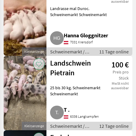
ausweisbar
Landrasse mal Duroc.
Schweinemarkt Schweinemarkt
Hanna Gloggnitzer
7031 Krensdorf
Schweinemarkt /
11 Tage online
Kleinanzeige
Schweinemarkt
Landschwein
100 €
Pietrain
Preis pro
Stück
MwSt nicht
25 bis 30 kg. Schweinemarkt
ausweisbar
Schweinemarkt
T .
6336 Langkampfen
Schweinemarkt /
12 Tage online
Kleinanzeige
Schweinemarkt