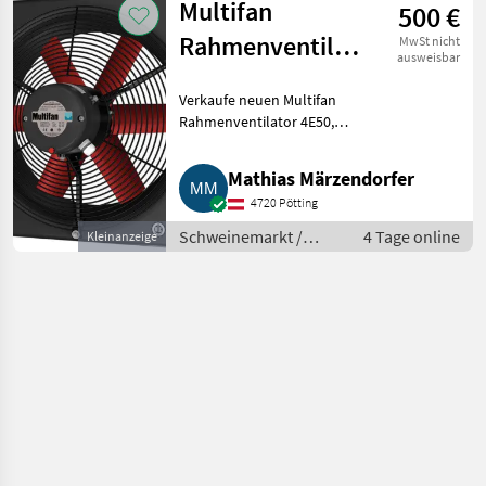
Multifan
500 €
Rahmenventilator
MwSt nicht
ausweisbar
4E50
Verkaufe neuen Multifan
Rahmenventilator 4E50,
originalverpackt, mit Garantie.
Schweinemarkt Zubehör
Mathias Märzendorfer
Schweinehaltung
4720 Pötting
Schweinemarkt /
4 Tage online
Kleinanzeige
Zubehör
Schweinehaltung