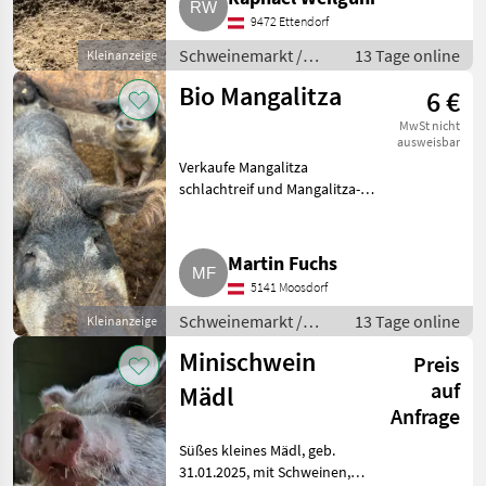
9472 Ettendorf
Schweinemarkt /
13 Tage online
Kleinanzeige
Schweinemarkt
Bio Mangalitza
6 €
MwSt nicht
ausweisbar
Verkaufe Mangalitza
schlachtreif und Mangalitza-
Ferkel, reinrassig.
Schweinemarkt Schweinemarkt
Martin Fuchs
5141 Moosdorf
Schweinemarkt /
13 Tage online
Kleinanzeige
Schweinemarkt
Minischwein
Preis
auf
Mädl
Anfrage
Süßes kleines Mädl, geb.
31.01.2025, mit Schweinen,