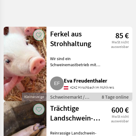
Ferkel aus
85 €
Strohhaltung
MwSt nicht
ausweisbar
Wir sind ein
Schweinemastbetrieb mit
eigener Nachzucht und
verkaufen laufend aus unserer
Eva Freudenthaler
eigenen Nachzucht Ferkel. Die
4242 Hirschbach Im Mühlkreis
Ferkel sind F1 gekreuzt mit
Pietrain. Super Fl
Schweinemarkt /
8 Tage online
Kleinanzeige
Schweinemarkt
Trächtige
600 €
Landschwein-
MwSt nicht
ausweisbar
Jungsauen
Reinrassige Landschwein-