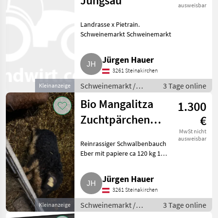
Jungsau
ausweisbar
Landrasse x Pietrain.
Schweinemarkt Schweinemarkt
Jürgen Hauer
3261 Steinakirchen
Schweinemarkt /
3 Tage online
Kleinanzeige
Schweinemarkt
Bio Mangalitza
1.300
Zuchtpärchen
€
für Mastferkel
MwSt nicht
ausweisbar
Reinrassiger Schwalbenbauch
Eber mit papiere ca 120 kg 1
jährig Reinrassige Rote
Mangalitza Sau OHNE papiere ca
Jürgen Hauer
150 kg 2 jährig Sind blutsfremd
3261 Steinakirchen
nur für Mastferkel
Schweinemarkt /
3 Tage online
Kleinanzeige
Schweinemarkt