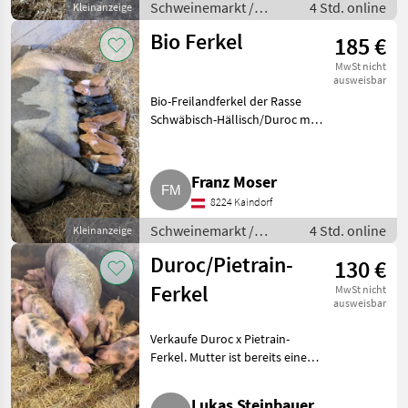
Schweinemarkt /
4 Std. online
Kleinanzeige
Schweinemarkt
Bio Ferkel
185 €
MwSt nicht
ausweisbar
Bio-Freilandferkel der Rasse
Schwäbisch-Hällisch/Duroc mit
~25 kg Mitte September zu
verkaufen. Jetzt reservieren!
Schweinemarkt Schweinemarkt
Franz Moser
8224 Kaindorf
Schweinemarkt /
4 Std. online
Kleinanzeige
Schweinemarkt
Duroc/Pietrain-
130 €
Ferkel
MwSt nicht
ausweisbar
Verkaufe Duroc x Pietrain-
Ferkel. Mutter ist bereits eine
Duroc/Pietrain-Sau und wurde
mit Pietrain gedeckt. Nur an
Lukas Steinbauer