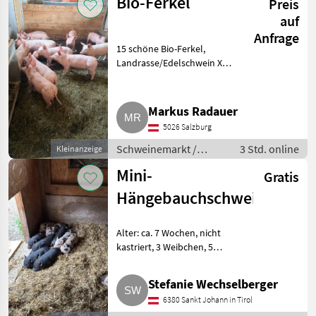
Bio-Ferkel
Preis
auf
Anfrage
15 schöne Bio-Ferkel,
Landrasse/Edelschwein X
Pitrain, ab September.
Schweinemarkt Schweinemarkt
Markus Radauer
5026 Salzburg
Schweinemarkt /
3 Std. online
Kleinanzeige
Schweinemarkt
Mini-
Gratis
Hängebauchschweine
Alter: ca. 7 Wochen, nicht
kastriert, 3 Weibchen, 5
Männchen. Schweinemarkt
Schweinemarkt
Stefanie Wechselberger
6380 Sankt Johann in Tirol