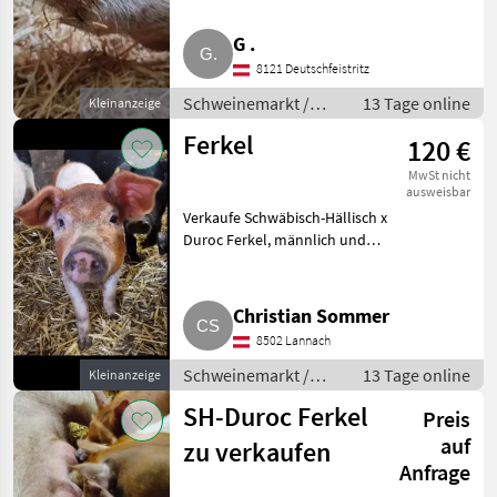
Ziegen, Schafen, Puten, Enten,
Hasen, Hunden aufgewachsen,
G .
kinderlieb, kerngesund,
8121 Deutschfeistritz
regelmäßig entwurmt, E-Zaun-
si
Schweinemarkt /
13 Tage online
Kleinanzeige
Schweinemarkt
Ferkel
120 €
MwSt nicht
ausweisbar
Verkaufe Schwäbisch-Hällisch x
Duroc Ferkel, männlich und
weiblich. Schweinemarkt
Schweinemarkt
Christian Sommer
8502 Lannach
Schweinemarkt /
13 Tage online
Kleinanzeige
Schweinemarkt
SH-Duroc Ferkel
Preis
auf
zu verkaufen
Anfrage