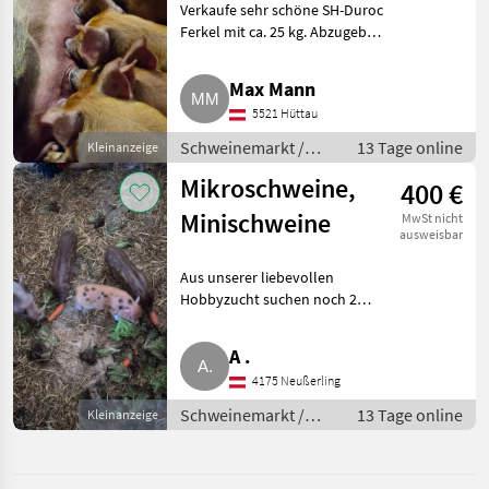
Verkaufe sehr schöne SH-Duroc
Ferkel mit ca. 25 kg. Abzugeben
sind diese in zwei Wochen,
eventuell mit Zustellung. Preis
Max Mann
pro kg 5, 50 Euro.
5521 Hüttau
Schweinemarkt Schweinemark
Schweinemarkt /
13 Tage online
Kleinanzeige
Schweinemarkt
Mikroschweine,
400 €
Minischweine
MwSt nicht
ausweisbar
Aus unserer liebevollen
Hobbyzucht suchen noch 2
braune Steckdosen-Mädels ihre
für immer Residenz. Tiere sind
A .
amtlich gemeldet. Unsere
4175 Neußerling
Mikroschweinchen sind ca. 35 c
Schweinemarkt /
13 Tage online
Kleinanzeige
Schweinemarkt