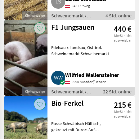
Betriebe mit Betriebsnummer.
9421 Eitweg
Ferkel haben ca. 30
Schweinemarkt /
4 Std. online
Kleinanzeige
Schweinemarkt
F1 Jungsauen
440 €
MwSt nicht
ausweisbar
Edelsau x Landsau, Osttirol.
Schweinemarkt Schweinemarkt
Wilfried Wallensteiner
9990 Nussdorf/Debant
Schweinemarkt /
22 Std. online
Kleinanzeige
Schweinemarkt
Bio-Ferkel
215 €
MwSt nicht
ausweisbar
Rasse Schwäbisch Hällisch,
gekreuzt mit Duroc. Auf
ganzjährige Weidehaltung,