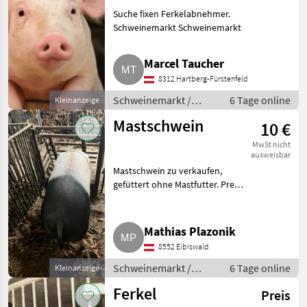
Suche fixen Ferkelabnehmer.
Schweinemarkt Schweinemarkt
Marcel Taucher
8312 Hartberg-Fürstenfeld
Schweinemarkt /
6 Tage online
Kleinanzeige
Schweinemarkt
Mastschwein
10 €
MwSt nicht
ausweisbar
Mastschwein zu verkaufen,
gefüttert ohne Mastfutter. Preis
auf Anfrage. Auch geschlachtet
möglich. Verfügbar wieder ab
Dezember 2026. Schweinemarkt
Mathias Plazonik
Schweinemarkt
8552 Eibiswald
Schweinemarkt /
6 Tage online
Kleinanzeige
Schweinemarkt
Ferkel
Preis