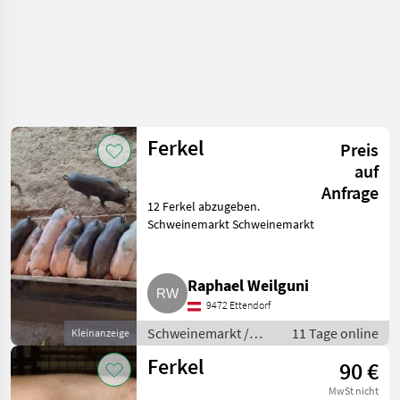
Ferkel
Preis
auf
Anfrage
12 Ferkel abzugeben.
Schweinemarkt Schweinemarkt
Raphael Weilguni
9472 Ettendorf
Schweinemarkt /
11 Tage online
Kleinanzeige
Schweinemarkt
Ferkel
90 €
MwSt nicht