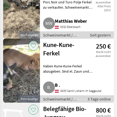
Porc Noir und Turo Polje Ferkel
ausweisbar
Polje)
Alter Preis
zu verkaufen. Schweinemarkt
220 €
Schweinemarkt
Matthias Weber
8332 Edelsbach
Schweinemarkt /
Seit gestern
Kleinanzeige
Schweinemarkt
Kune-Kune-
250 €
Ferkel
MwSt nicht
ausweisbar
Haben Kune-Kune-Ferkel
abzugeben. Sind el. Zaun und
Freilauf gewohnt. Wühlen kaum
und grasen viel. Schweinemarkt
B .
Zubehör Schweinehaltung
8453 Sankt Johann im Saggautal
Schweinemarkt /
3 Tage online
Kleinanzeige
Zubehör
Belegfähige Bio-
800 €
Schweinehaltung
MwSt nicht