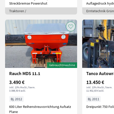
Streckbremse Powershut
Auflagedruck hyd
Traktoren /
Erntetechnik Grün
Gebrauchtmaschine
Rauch MDS 11.1
Tanco Autowr
3.490 €
13.450 €
inkl. 13% MwSt./Verm.
inkl. 13% MwSt./Verm.
3.088,50 € exkl.
11.902,65 € exkl.
Bj. 2012
Bj. 2011
600 Liter Reihenstreuvorrichtung Aufsatz
Dreipunkt 750 Fol
Plane