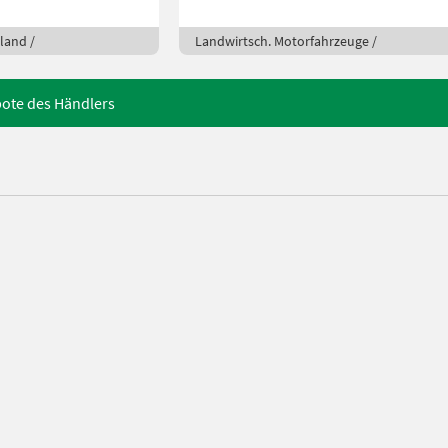
land /
Landwirtsch. Motorfahrzeuge /
bote des Händlers