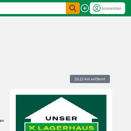
Anmelden
20.23 km entfernt
den