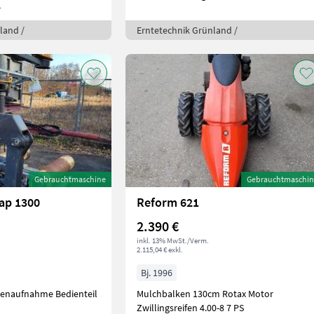
r
land /
Erntetechnik Grünland /
Gebrauchtmaschine
Gebrauchtmaschin
ap 1300
Reform 621
2.390 €
inkl. 13% MwSt./Verm.
2.115,04 € exkl.
Bj. 1996
ienaufnahme Bedienteil
Mulchbalken 130cm Rotax Motor
Zwillingsreifen 4.00-8 7 PS