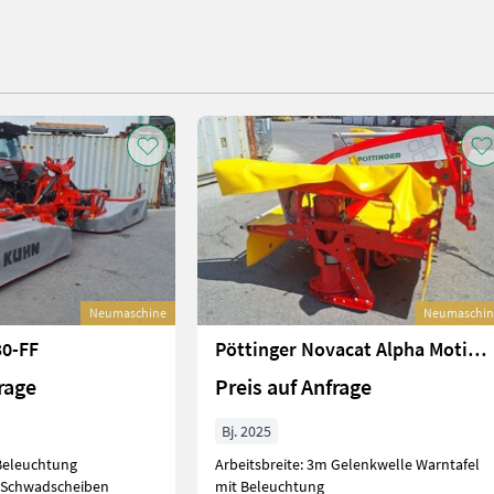
Neumaschine
Neumaschin
0-FF
Pöttinger Novacat Alpha Motion Pro
rage
Preis auf Anfrage
Bj. 2025
 Beleuchtung
Arbeitsbreite: 3m Gelenkwelle Warntafel
 Schwadscheiben
mit Beleuchtung