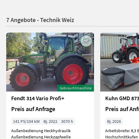
7 Angebote - Technik Weiz
Gebrauchtmaschine
Fendt 314 Vario Profi+
Kuhn GMD 873
Preis auf Anfrage
Preis auf Anf
141 PS/104 kW
Bj. 2022
3070 h
Bj. 2026
Außenbedienung Heckhydraulik
Arbeitsbreite: 8,3
Außenbedienung Heckzapfwelle
Hochschnittkufen