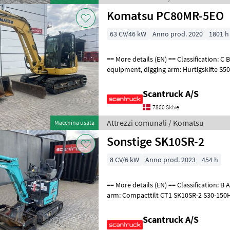
Komatsu PC80MR-5EO
63 CV/46 kW
Anno prod. 2020
1801 h
== More details (EN) == Classification: C Boom: Mono boom Attached
equipment, digging arm: Hurtigskifte S50 Planerskovl
1500mmGraveskovl 780mmGraveskovl
Scantruck A/S
7800 Skive
Attrezzi comunali / Komatsu
Macchina usata
Sonstige SK10SR-2
8 CV/6 kW
Anno prod. 2023
454 h
== More details (EN) == Classification: B Attached equipment, digging
arm: Compacttilt CT1 SK10SR-2 S30-150Halvauto
T1 800mm S30-150 CPKoniske
Scantruck A/S