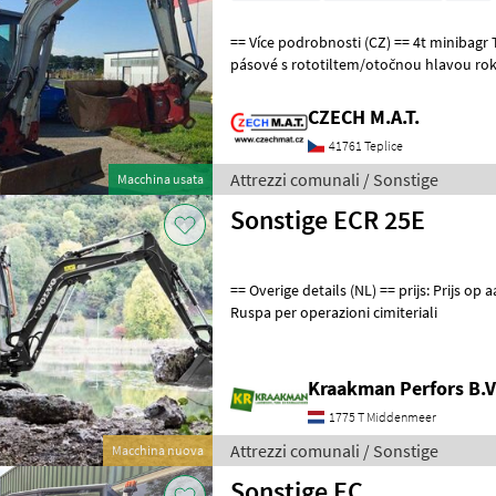
== Více podrobnosti (CZ) == 4t minibagr Takeuchi TB335 R rypadlo
pásové s rototiltem/otočnou hlavou rok 2024 najeto 700 mth motor
18.2 kW hmotnost 3.96t 2 lopat
CZECH M.A.T.
41761 Teplice
Attrezzi comunali / Sonstige
Macchina usata
Sonstige ECR 25E
== Overige details (NL) == prijs: Prijs op aanvraag Attrezzi comunali
Ruspa per operazioni cimiteriali
Kraakman Perfors B.V
1775 T Middenmeer
Attrezzi comunali / Sonstige
Macchina nuova
Sonstige EC