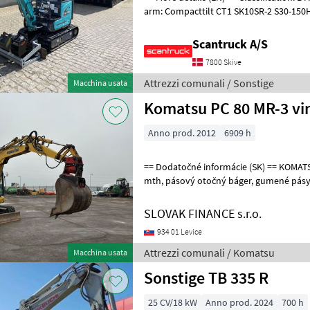
arm: Compacttilt CT1 SK10SR-2 S30-150Halvauto
T1 800mm S30-150 CPKoniske
Scantruck A/S
7800 Skive
Attrezzi comunali / Sonstige
Macchina usata
Komatsu PC 80 MR-3 vi
Anno prod. 2012
6909 h
== Dodatočné informácie (SK) == KOMATSU PC 80 MR-3 r.v. 2012, 6909
mth, pásový otočný báger, gumené pásy, radlica - Š:2, 25 m, 1x lyžica-
Š:0, 78 m, pohon hydromoto
SLOVAK FINANCE s.r.o.
934 01 Levice
Attrezzi comunali / Komatsu
Macchina usata
Sonstige TB 335 R
25 CV/18 kW
Anno prod. 2024
700 h