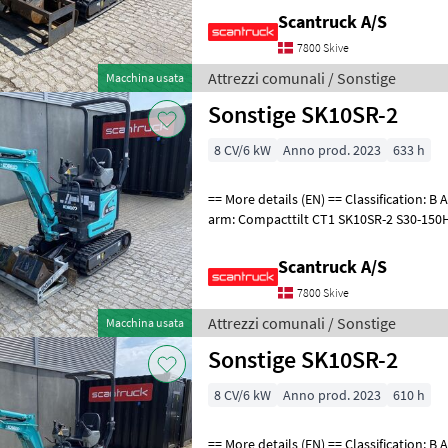
Scantruck A/S
7800 Skive
Attrezzi comunali / Sonstige
Macchina usata
Sonstige SK10SR-2
8 CV/6 kW
Anno prod. 2023
633 h
== More details (EN) == Classification: B Attached equipment, digging
arm: Compacttilt CT1 SK10SR-2 S30-150Halvauto
T1 800mm S30-150 CPKoniske
Scantruck A/S
7800 Skive
Attrezzi comunali / Sonstige
Macchina usata
Sonstige SK10SR-2
8 CV/6 kW
Anno prod. 2023
610 h
== More details (EN) == Classification: B Attached equipment, digging