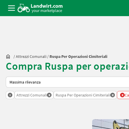
/
Attrezzi Comunali
/
Ruspa Per Operazioni Cimiteriali
Compra Ruspa per operazio
Ecco come viene ordinato su Landwirt.com
x
x
x
x
Attrezzi Comunali
Ruspa Per Operazioni Cimiteriali
Can