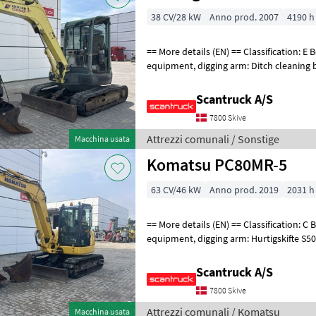
38 CV/28 kW
Anno prod. 2007
4190 h
== More details (EN) == Classification: E Boom: Mono boom Attached
equipment, digging arm: Ditch cleaning bucket with tilt, Quick coupler
hydraulic Wheel / underc
Scantruck A/S
7800 Skive
Attrezzi comunali / Sonstige
Macchina usata
Komatsu PC80MR-5
63 CV/46 kW
Anno prod. 2019
2031 h
== More details (EN) == Classification: C Boom: Mono boom Attached
equipment, digging arm: Hurtigskifte S50Planerskovl 1600mm
Graveskovl 800mmGraveskovl 400mm 
Scantruck A/S
7800 Skive
Attrezzi comunali / Komatsu
Macchina usata