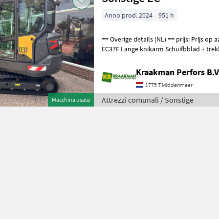
Anno prod. 2024
951 h
== Overige details (NL) == prijs: Prijs op aanvraag Unit: Stuk Volvo
EC37F Lange knikarm Schuifbblad + tre
300mm NIEUW! Motor stage 5 Automat
Kraakman Perfors B.V
1775 T Middenmeer
Attrezzi comunali / Sonstige
Macchina usata