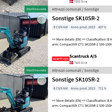
7800 Skive
Attrezzi comunali / Sonstige
Macchina usata
Sonstige SK10SR-2
8 CV/6 kW
Anno prod. 2023
407 h
== More details (EN) == Classification: B Attached equipment, digging
arm: Compacttilt CT1 SK10SR-2 S30-150Halvauto
T1 800mm S30-150 CPKoniske
Scantruck A/S
7800 Skive
Attrezzi comunali / Sonstige
Macchina usata
Sonstige SK10SR-2
8 CV/6 kW
Anno prod. 2023
711 h
== More details (EN) == Classification: B Attached equipment, digging
arm: Compacttilt CT1 SK10SR-2 S30-150Halvauto
T1 800mm S30-150 CPKoniske