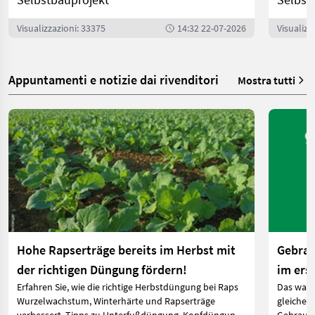
Visualizzazioni: 33375
14:32 22-07-2026
Visualizz
Appuntamenti e notizie dai rivenditori
Mostra tutti
Hohe Rapserträge bereits im Herbst mit
Gebrau
der richtigen Düngung fördern!
im ers
Erfahren Sie, wie die richtige Herbstdüngung bei Raps
Das ware
Wurzelwachstum, Winterhärte und Rapserträge
gleichen 