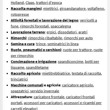
Holland
,
Claas
,
trattori d'epoca
Raccolta mangimi
:
mietitrici
,
giroandanatore
,
voltafieno
,
rotopresse
Attività forestali e lavorazione del legno
:
verricelli a
fune
,
rimorchi forestali
,
spaccalegna
Lavorazione terreno
:
erpici
,
dissodatori
,
aratri
Rimorchi
:
rimorchio ribaltabile
,
rimorchi per auto
Semina e cura
:
trince
,
seminatrici in linea
Ruote, pneumatici e cerchioni
:
ruote per trattore
,
ruote
per rimorchio
Concimazione e irrigazione
:
spandiconcime
,
botti per
liquame
,
spandiletame
Raccolto agricolo
:
mietitrebbiatrice
,
testata di raccolta
,
trinciatrici
Macchine comunali
e agricole
:
caricatore agricolo
,
spazzatrici
,
servizio invernale
Attrezzature
:
caricatore frontale
,
caricatori frontali
portati
,
accessori per caricatori
,
accessori e ricambi per
carrelli elevatori