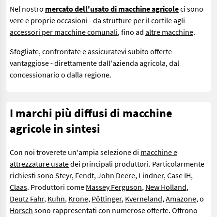
Nel nostro
mercato dell'usato di macchine agricole
ci sono
vere e proprie occasioni - da
strutture per il cortile
agli
accessori per macchine comunali
, fino ad
altre macchine
.
Sfogliate, confrontate e assicuratevi subito offerte
vantaggiose - direttamente dall'azienda agricola, dal
concessionario o dalla regione.
I marchi più diffusi di macchine
agricole in sintesi
Con noi troverete un'ampia selezione di
macchine e
attrezzature usate
dei principali produttori. Particolarmente
richiesti sono
Steyr
,
Fendt
,
John Deere
,
Lindner
,
Case IH
,
Claas
. Produttori come
Massey Ferguson
,
New Holland
,
Deutz Fahr
,
Kuhn
,
Krone
,
Pöttinger
,
Kverneland
,
Amazone
, o
Horsch
sono rappresentati con numerose offerte. Offrono