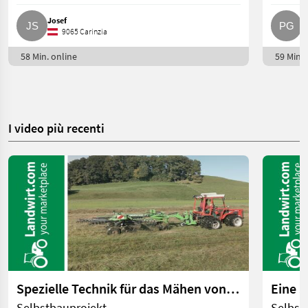
Josef
P
9065 Carinzia
58 Min. online
59 Min. 
I video più recenti
Spezielle Technik für das Mähen von Feuchtwiesen | landwirt.com
Selbstbauprojekt
Selbst