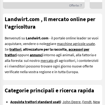
Offerte: 7
Landwirt.com , Il mercato online per
l'agricoltura
Benvenuti su
Landwirt.com
- il portale online leader se
vuoi
acquistare, vendere o noleggiare
macchine agricole usate
.
Se
trattori
,
attrezzature per la raccolta,
accessori per
trattori
oppure
annunci
intorno agli animali, alla fattoria e
alla foresta: sul nostro
mercato
gli agricoltori, i contoterzisti
e i rivenditori possono trovare ogni giorno nuove offerte
verificate nella vostra regione e in tutta Europa.
Categorie principali e ricerca rapida
Acquista trattori standard usati
:
John Deere
,
Fendt
,
New