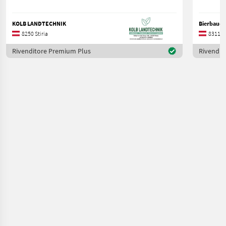
KOLB LANDTECHNIK
Bierbaue
8250 Stiria
8311 St
Rivenditore Premium Plus
Rivendit