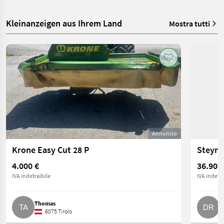
Kleinanzeigen aus Ihrem Land
Mostra tutti
Annuncio
Krone Easy Cut 28 P
Steyr 
4.000 €
36.900
IVA indetraibile
IVA indetra
Thomas
D
6075 Tirolo