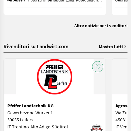
verbessert. Tipps zu Unterfußdüngung, Kopfdüngung
Gebrauch
sowie gesetzlichen Vorgaben für Österreich und
geringer
Deutschland.
zwischen
weiterhin
Altre notizie per i venditori
Rivenditori su Landwirt.com
Mostra tutti
Pfeifer Landtechnik KG
Agroserv
Gewerbezone Wurzer 1
Via Zucc
39055 Leifers
45031 A
IT Trentino-Alto Adige-Südtirol
IT Vene