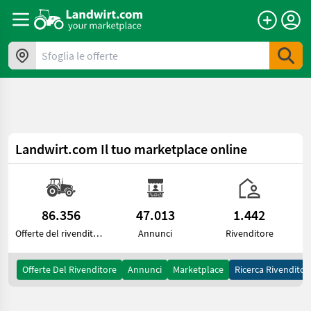
a11y.skipToContent
Sfoglia le offerte
Landwirt.com
Il tuo marketplace online
86.356
47.013
1.442
Offerte del rivenditore
Annunci
Rivenditore
Offerte Del Rivenditore
Annunci
Marketplace
Ricerca Rivenditor