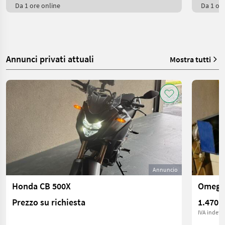
Da 1 ore online
Da 1 ore
Annunci privati attuali
Mostra tutti
Annuncio
Honda CB 500X
Omega
Prezzo su richiesta
1.470 €
IVA indetra