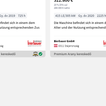
20 % ÁFA-val
269.000 € nettó
Gy. év 2019
725 h
415 LE/305 kW
Gy. év 2020
2225 
efindet sich in einem dem
Die Maschine befindet sich in einem
Nutzung entsprechenden Zus
Alter und der Nutzung entsprechen
Bierbauer GmbH
zág
8311 Stájerország
 kereskedő
Premium Arany kereskedő