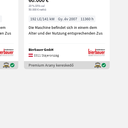
20 % ÁFA-val
50.000 € nettó
h
192 LE/141 kW
Gy. év 2007
11360 h
 dem
Die Maschine befindet sich in einem dem
den Zus
Alter und der Nutzung entsprechenden Zus
Bierbauer GmbH
8311 Stájerország
Premium Arany kereskedő