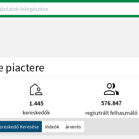
nlatok böngészése
e piactere
576.847
1.445
kereskedők
regisztrált felhasználó
ereskedő Keresése
Videók
árverés