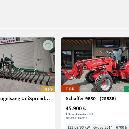
TOP
Új gép
H
Vogelsang Vogelsang UniSpread Slide 7,5m (14546)
Schäffer 9630T (25886)
45.900 €
ÁFA-val kereskedőtől
40.619,47 € nettó
122 LE/90 kW
Gy. év 2014
6700 h