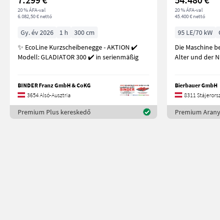
20 % ÁFA-val
20 % ÁFA-val
6.082,50 € nettó
45.400 € nettó
Gy. év 2026
1 h
300 cm
95 LE/70 kW
✨ EcoLine Kurzscheibenegge - AKTION ✔️
Die Maschine b
Modell: GLADIATOR 300 ✔️ in serienmäßig
Alter und der 
BINDER Franz GmbH & CoKG
Bierbauer GmbH
3654 Alsó-Ausztria
8311 Stájerors
Premium Plus kereskedő
Premium Arany