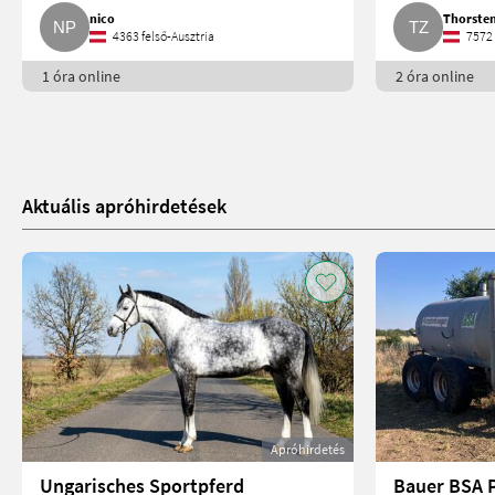
nico
Thorste
4363 felső-Ausztria
7572
1 óra online
2 óra online
Aktuális apróhirdetések
Apróhirdetés
Ungarisches Sportpferd