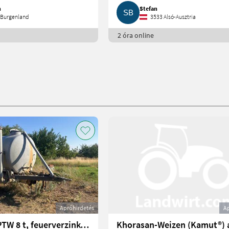
n
Stefan
 Burgenland
3533 Alsó-Ausztria
2 óra online
Apróhirdetés
A
Bauer BSA PTW 8 t, feuerverzinkt, mit Lenkachse