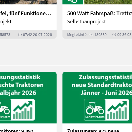
Eine Schaufel, fünf Funktionen - innovatives Selbstbauprojekt | landwirt.com
ojekt
Selbstbauprojekt
 58573
07:42 20-07-2026
Megtekintések: 139389
09:36 08
aktoren: 9.892
Zulassungen: 423 neue