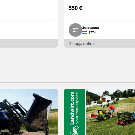
550 €
Zsuzsanna
6774
2 napja online