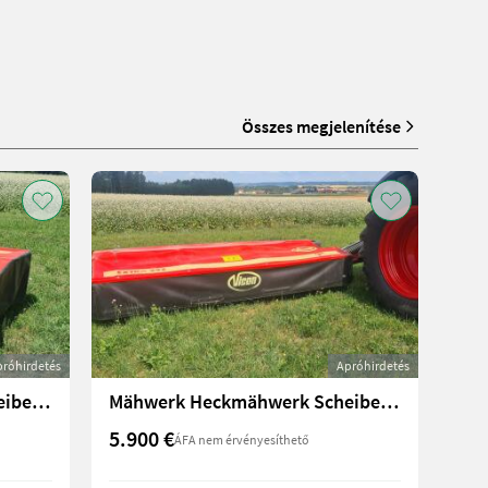
Összes megjelenítése
próhirdetés
Apróhirdetés
Mähwerk Heckmähwerk Scheibenmähwerk Vicon Extra 122
Mähwerk Heckmähwerk Scheibenmähwerk Vicon Extra 232
5.900 €
ÁFA nem érvényesíthető