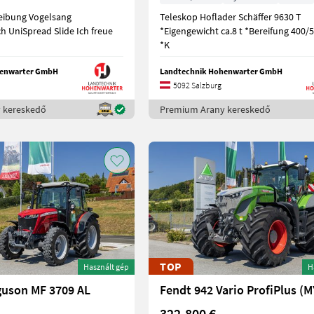
eibung Vogelsang
Teleskop Hoflader Schäffer 9630 T
iSpread Slide Ich freue
*Eigengewicht ca.8 t *Bereifung 400/5
*K
henwarter GmbH
Landtechnik Hohenwarter GmbH
5092 Salzburg
 kereskedő
Premium Arany kereskedő
TOP
Használt gép
H
guson MF 3709 AL
322.800 €