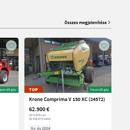
Összes megjelenítése
TOP
asznált gép
Használt gép
Krone Comprima V 150 XC (24572)
62.900 €
20 % ÁFA-val
52.416,67 € nettó
Gy. év 2024