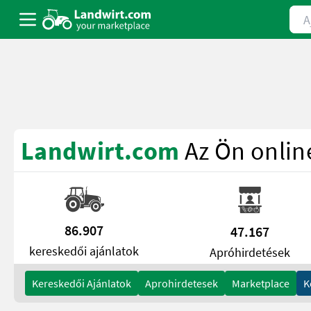
Ajá
a11y.skipToContent
Landwirt.com
Az Ön onlin
86.907
47.167
kereskedői ajánlatok
Apróhirdetések
Kereskedői Ajánlatok
Aprohirdetesek
Marketplace
K