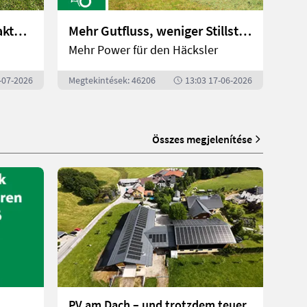
500 Watt Fahrspaß: Trettraktoren mit E-Antrieb | landwirt.com
Mehr Gutfluss, weniger Stillstand: Die neue Kemper Pickup im Einsatz | landwirt.com
Mehr Power für den Häcksler
-07-2026
Megtekintések: 46206
13:03 17-06-2026
Összes megjelenítése
PV am Dach – und trotzdem teuer