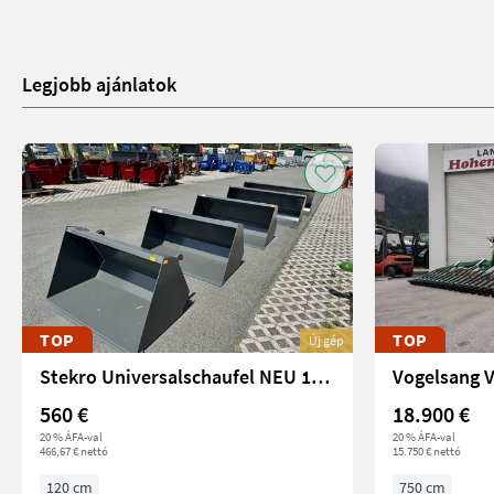
Legjobb ajánlatok
TOP
TOP
Új gép
Stekro Universalschaufel NEU 120 - 240 cm
560 €
18.900 €
20 % ÁFA-val
20 % ÁFA-val
466,67 € nettó
15.750 € nettó
120 cm
750 cm