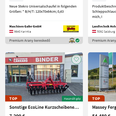
Neue Stekro Universalschaufel in folgenden
Produktbeschr
Größen: * B/H/T: 120x70x64cm; 0,43
Schleppschlauch Un
mich, I
Maschinen Gailer GmbH
Landtechnik Ho
9640 Karintia
5092 Salzburg
Premium Arany kereskedő
Premium Arany
TOP
TOP
Használt gép
Sonstige EcoLine Kurzscheibenegge GLADIATOR 300
Massey Fer
7.299 €
54.480 €