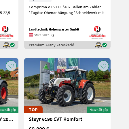
Comprima V 150 XC *402 Ballen am Zähler
5-22,5
*Zugöse Obenanhängung *Schneidwerk mit
Landtechnik Hohenwarter GmbH
5092 Salzburg
Premium Arany kereskedő
TOP
asznált gép
Használt gép
Fendt 942 Vario ProfiPlus (MY 2020)
Steyr 6190 CVT Komfort
60.000 €