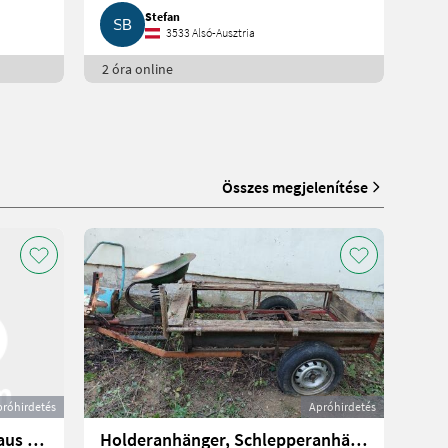
Stefan
3533 Alsó-Ausztria
2 óra online
Összes megjelenítése
próhirdetés
Apróhirdetés
Khorasan-Weizen (Kamut®) aus regenerativer Landwirtschaft
Holderanhänger, Schlepperanhänger zu verschenken