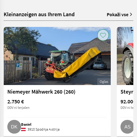
Kleinanzeigen aus Ihrem Land
Pokaži vse
Oglas
Niemeyer Mähwerk 260 (260)
Steyr 
2.750 €
92.000
DDV ni terjalen
DDV ni terj
Daniel
A
3910 Spodnja Avstrija