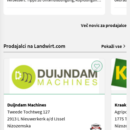
verbessert. Tipps zu Unterfußdüngung, Kopfdüngung
Gebrauch
sowie gesetzlichen Vorgaben für Österreich und
geringer
Deutschland.
zwischen
weiterhin
Več novic za prodajalce
Prodajalci na Landwirt.com
Pokaži vse
Duijndam Machines
Kraakma
Tweede Tochtweg 127
Agripor
2913 L Nieuwerkerk a/d IJssel
1775 T
Nizozemska
Nizoze