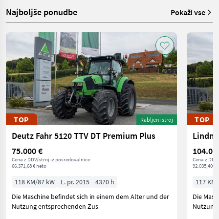
Najboljše ponudbe
Pokaži vse
TOP
TOP
Rabljeni stroj
Deutz Fahr 5120 TTV DT Premium Plus
Lindner
75.000 €
104.00
Cena z DDV/stroj iz posredovalnice
Cena z DDV/
66.371,68 € neto
92.035,40 € 
118 KM/87 kW
L. pr. 2015
4370 h
117 KM/
Die Maschine befindet sich in einem dem Alter und der
Die Masc
Nutzung entsprechenden Zus
Nutzung