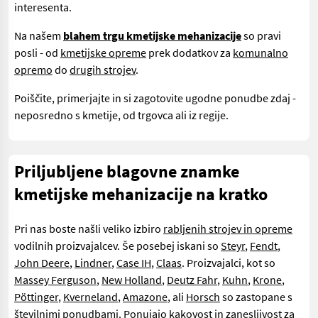
interesenta.
Na našem
blahem trgu kmetijske mehanizacije
so pravi
posli - od
kmetijske opreme
prek dodatkov za
komunalno
opremo
do
drugih strojev
.
Poiščite, primerjajte in si zagotovite ugodne ponudbe zdaj -
neposredno s kmetije, od trgovca ali iz regije.
Priljubljene blagovne znamke
kmetijske mehanizacije na kratko
Pri nas boste našli veliko izbiro
rabljenih strojev in opreme
vodilnih proizvajalcev. Še posebej iskani so
Steyr
,
Fendt
,
John Deere
,
Lindner
,
Case IH
,
Claas
. Proizvajalci, kot so
Massey Ferguson
,
New Holland
,
Deutz Fahr
,
Kuhn
,
Krone
,
Pöttinger
,
Kverneland
,
Amazone
, ali
Horsch
so zastopane s
številnimi ponudbami. Ponujajo kakovost in zanesljivost za