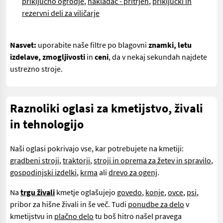
priključno ogrodje
,
nakladač - pritrjen
,
priključki in
rezervni deli za viličarje
Nasvet:
uporabite naše filtre po blagovni
znamki, letu
izdelave, zmogljivosti
in
ceni
, da v nekaj sekundah najdete
ustrezno stroje.
Raznoliki oglasi za kmetijstvo, živali
in tehnologijo
Naši oglasi pokrivajo vse, kar potrebujete na kmetiji:
gradbeni stroji
,
traktorji
,
stroji in oprema za žetev in spravilo
,
gospodinjski izdelki
,
krma
ali
drevo za ogenj
.
Na
trgu živali
kmetje oglašujejo
govedo
,
konje
,
ovce
,
psi
,
pribor za hišne živali in še več. Tudi
ponudbe za delo
v
kmetijstvu in
plačno delo
tu boš hitro našel pravega