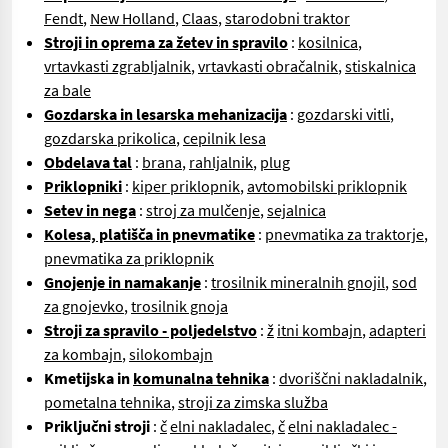
Fendt
,
New Holland
,
Claas
,
starodobni traktor
Stroji in oprema za žetev in spravilo
:
kosilnica
,
vrtavkasti zgrabljalnik
,
vrtavkasti obračalnik
,
stiskalnica
za bale
Gozdarska in lesarska mehanizacija
:
gozdarski vitli
,
gozdarska prikolica
,
cepilnik lesa
Obdelava tal
:
brana
,
rahljalnik
,
plug
Priklopniki
:
kiper priklopnik
,
avtomobilski priklopnik
Setev in nega
:
stroj za mulčenje
,
sejalnica
Kolesa, platišča in pnevmatike
:
pnevmatika za traktorje
,
pnevmatika za priklopnik
Gnojenje in namakanje
:
trosilnik mineralnih gnojil
,
sod
za gnojevko
,
trosilnik gnoja
Stroji za spravilo - poljedelstvo
:
ž
itni kombajn
,
adapteri
za kombajn
,
silokombajn
Kmetijska in
komunalna tehnika
:
dvoriščni nakladalnik
,
pometalna tehnika
,
stroji za zimska služba
Priključni stroji
:
č
elni nakladalec
,
č
elni nakladalec -