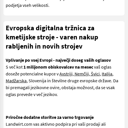
podjetja vseh velikosti.
Evropska digitalna tržnica za
kmetijske stroje - varen nakup
rabljenih in novih strojev
Vplivanje po vsej Evropi - največji doseg vaših oglasov
S več kot
1 milijonom obiskovalcev na mesec
vaš oglas
doseže potencialne kupce v
Avstriji, Nemčiji, Švici
,
Italija
,
Madžarska
, Slovenija in številne druge evropske države. Da
bi premagali jezikovne ovire, obstaja možnost, da se vsak
oglas prevede v več jezikov.
Priročne dodatne storitve za varno trgovanje
Landwirt.com vas aktivno podpira pri vaši prodaji ali