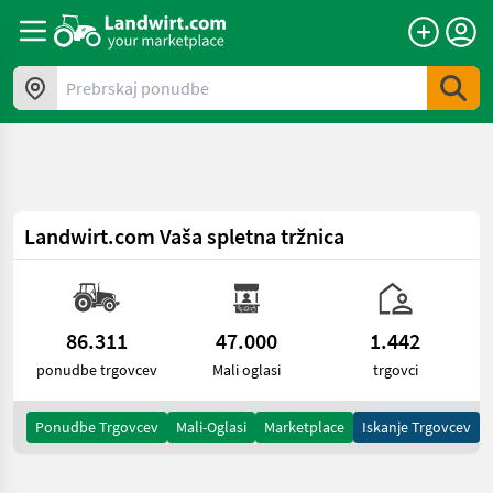
a11y.skipToContent
Prebrskaj ponudbe
Landwirt.com
Vaša spletna tržnica
86.311
47.000
1.442
ponudbe trgovcev
Mali oglasi
trgovci
Ponudbe Trgovcev
Mali-Oglasi
Marketplace
Iskanje Trgovcev