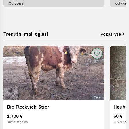
Od včeraj
Od včera
Trenutni mali oglasi
Pokaži vse
Oglas
Bio Fleckvieh-Stier
Heubal
1.700 €
60 €
DDV ni terjalen
DDV ni terj