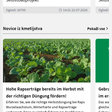
Ogledi: 34700
14:32 22-07-2026
Ogledi: 
Novice iz kmetijstva
Pokaži vse
Hohe Rapserträge bereits im Herbst mit
Gebrau
der richtigen Düngung fördern!
im ers
Erfahren Sie, wie die richtige Herbstdüngung bei Raps
Das ware
Wurzelwachstum, Winterhärte und Rapserträge
gleichen 