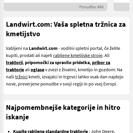
Ponudbe: 466
Landwirt.com: Vaša spletna tržnica za
kmetijstvo
Vabljeni na
Landwirt.com
- vodilni spletni portal, če želite
kupiti, prodati ali najeti
rabljene kmetijske stroje
. Ali
traktorji
,
pripomočki za spravilo pridelka,
pribor za
traktorje
ali
oglase
v zvezi z živalmi, kmetijo in gozdom: Na
naši
tržnici
kmeti, izvajalci in trgovci lahko vsak dan najdejo
nove, preverjene ponudbe v svoji regiji in po vsej Evropi.
Najpomembnejše kategorije in hitro
iskanje
Kupite rabljene standardne traktorje
:
John Deere
,