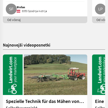
Stefan
L
3353 Spodnja Avstrija
Od včeraj
Od včera
Najnovejši videoposnetki
Spezielle Technik für das Mähen von Feuchtwiesen | landwirt.com
Selbstbauprojekt
Selbst