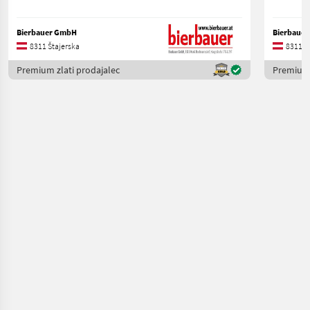
Bierbauer GmbH
Bierbaue
8311 Štajerska
8311 Š
Premium zlati prodajalec
Premium 