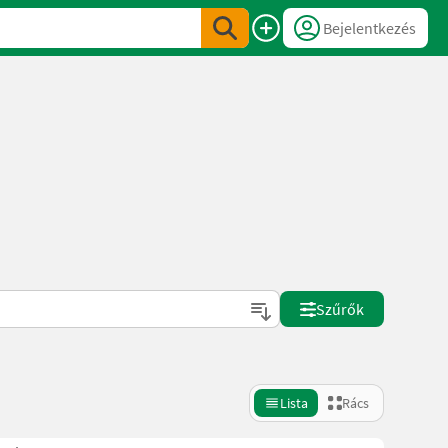
Bejelentkezés
Szűrők
Lista
Rács