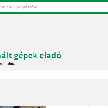
nlatok böngészése
ált gépek eladó
m oldalon.