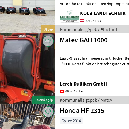
Auto-Choke Funktion - Benzinpumpe - s
KOLB LANDTECHNIK
8250 Vorau
Kommunális gépek / Bluebird
Új gép
Matev GAH 1000
Laub-Grasaufnahmegerät mit Hochentleerung Marke: Mat
1'000L Gerät funktioniert sehr guter Zustand zu Kubota, Iseki, John
Deere, Kioti, Branson, usw.
Lerch Dulliken GmbH
4657 Dulliken
Kommunális gépek / Matev
Használt gép
Honda HF 2315
Gy. év 2014