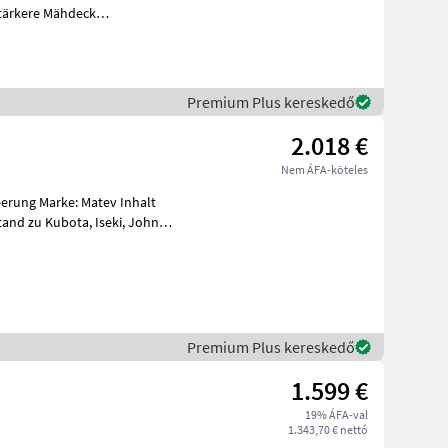
tärkere Mähdeck
Hebemotoren - neue Kettenführungsräder ✅BL
Premium Plus kereskedő
2.018 €
Nem ÁFA-köteles
ev Inhalt
Premium Plus kereskedő
1.599 €
19% ÁFA-val
1.343,70 € nettó