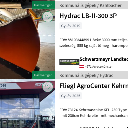
Kommunális gépek / Kahlbacher
Használt gép
Hydrac LB-II-300 3P
Gy. év 2019
EDV: 88103/44899 Hóeké 3000 mm teljes szélesség, 2550 mm tisztítási
szélesség, 555 kg saját tömeg - hárompontos csatlakozással -
hidraulikus oldalirányú állításs
Schwarzmayr Landtec
4971 Aurolzmünster
Kommunális gépek / Hydrac
Használt gép
Fliegl AgroCenter Kehr
Gy. év 2025
EDV: 73124 Kehrmaschine KEH 230 Type 600 - in verzinkter Ausführung
- mit 230cm Kehrbreite - mit mechanisc
links und nach rechts -