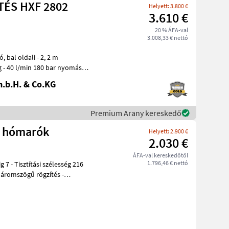
TÉS HXF 2802
Helyett: 3.800 €
3.610 €
20 % ÁFA-val
3.008,33 € nettó
 2 m
ég - 40 l/min 180 bar nyomáson
.b.H. & Co.KG
Premium Arany kereskedő
r hómarók
Helyett: 2.900 €
2.030 €
ÁFA-val kereskedőtől
1.796,46 € nettó
háromszögű rögzítés -