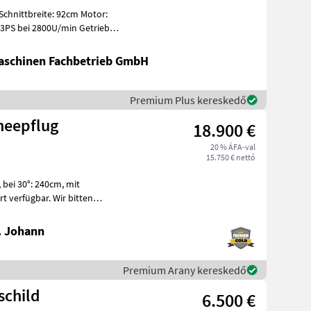
chnittbreite: 92cm Motor:
 13PS bei 2800U/min Getriebe:
schinen Fachbetrieb GmbH
Premium Plus kereskedő
neepflug
18.900 €
20 % ÁFA-val
15.750 € nettó
t
e
. Johann
Premium Arany kereskedő
schild
6.500 €