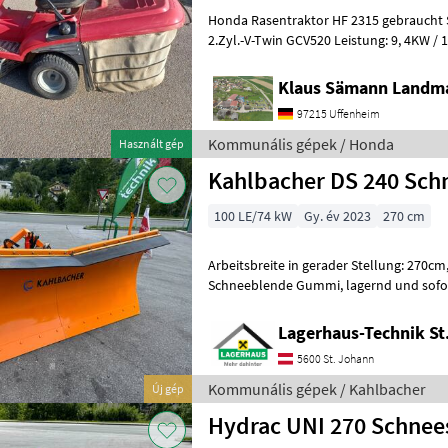
Honda Rasentraktor HF 2315 gebraucht S
2.Zyl.-V-Twin GCV520 Leistung: 9, 4KW /
stufenloser Hydrostat Mähwerk: 2
Klaus Sämann Landma
97215 Uffenheim
Kommunális gépek / Honda
Használt gép
Kahlbacher DS 240 Sch
100 LE/74 kW
Gy. év 2023
270 cm
Arbeitsbreite in gerader Stellung: 270cm, bei 30°: 240cm, mi
Schneeblende Gummi, lagernd und sofort verfügbar. Wir bitten
telefonisch oder per Mail Ihren Besuch b
Lagerhaus-Technik St
5600 St. Johann
Kommunális gépek / Kahlbacher
Új gép
Hydrac UNI 270 Schnee