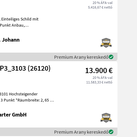
20 % ÁFA-val
5.416,67 € nettó
it
Schwenkbereich +-30°, mit Schockventil, lagernd
. Johann
Premium Arany kereskedő
 P3_3103 (26120)
13.900 €
20 % ÁFA-val
11.583,33 € nettó
3101 Hochsteigender
 3 Punkt *Räumbreite: 2, 65 m
eite
arter GmbH
Premium Arany kereskedő