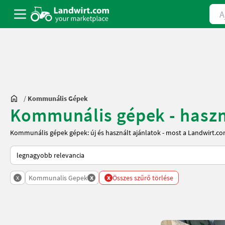
Ajá
/
Kommunális Gépek
Kommunális gépek - haszn
Kommunális gépek gépek: új és használt ajánlatok - most a Landwirt.co
Így van sorba rendezve a Landwirt.com-on
x
x
x
Kommunalis Gepek
Összes szűrő törlése