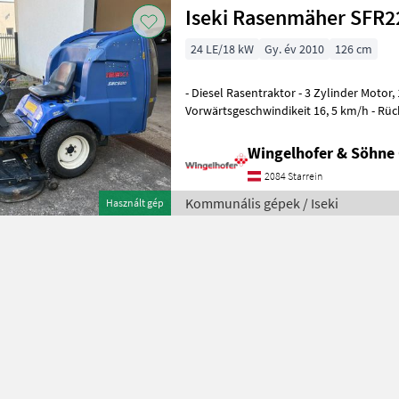
Iseki Rasenmäher SFR2
24 LE/18 kW
Gy. év 2010
126 cm
- Diesel Rasentraktor - 3 Zylinder Motor
Vorwärtsgeschwindikeit 16, 5 km/h - Rüc
km/h - Servolenkung - Sch
Wingelhofer & Söhn
2084 Starrein
Kommunális gépek / Iseki
Használt gép