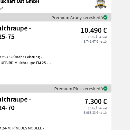
lschaft Ost GmbH
rf
Premium Arany kereskedő
lchraupe -
10.490 €
25-75
20 % ÁFA-val
8.741,67 € nettó
Premium Plus kereskedő
lchraupe -
7.300 €
24-70
20 % ÁFA-val
6.083,33 € nettó