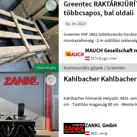
Greentec RAKTÁRKIÜRÍ
többcsapos, bal oldali
Gy. év 2023
Greentec HXF 2802 többfunkciós hordozó, bal oldali - 2,
munkaszélesség - 2 m szállítási széless
- 150 kg - Mechanikus állítás
MAUCH Gesellschaft m
5274 Burgkirchen
Kommunális gépek / Greentec
Használt gép
Kahlbacher Kahlbache
Kahlbacher hómarók Helyszín: 9631 Jenig 7 - Tisztítási szélesség 216
cm - Tisztítási magasság 80 cm - Weiste-
hidraulikus toronyállítás - 10
ZANKL GmbH
9631 Jenig