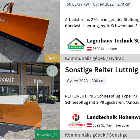
50 LE/37 kW
Gy. év 2022
270 cm
Arbeitsbreite: 270cm in gerader Stellung, Einteiliges Schild m
überlastsicherung, hydr. Schwenkbar, 3- Punkt Anbau,
Lagerhaus-Technik St
5600 St. Johann
Kommunális gépek / Hydrac
Új gép
Sonstige Reiter Luttnig
Gy. év 2023
300 cm
REITER-LUTTNIG Schneepflug Type: P3_
Schneepflug mit 3 Pflugscharen. *Anbau
*3-scharige Ausführung *3, 10 m Pflugbr
Landtechnik Hohenw
5092 St. Martin bei Lofer
Kommunális gépek / Sonstige
Használt gép