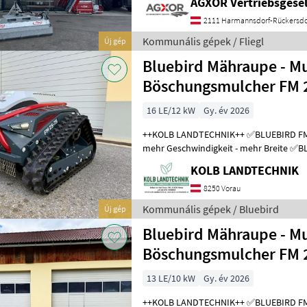
AGXOR Vertriebsgesel
2111 Harmannsdorf-Rückersdo
Kommunális gépek / Fliegl
Új gép
Bluebird Mähraupe - Mu
Böschungsmulcher FM 
16 LE/12 kW
Gy. év 2026
++KOLB LANDTECHNIK++ ✅BLUEBIRD FM25-75 ✅mehr Leistung -
mehr Geschwindigkeit - mehr Breite ✅BLUEBIRD Mulchraupe FM 25-75
✅Österreichweite Lieferung möglic
KOLB LANDTECHNIK
8250 Vorau
Kommunális gépek / Bluebird
Új gép
Bluebird Mähraupe - Mu
Böschungsmulcher FM 
13 LE/10 kW
Gy. év 2026
++KOLB LANDTECHNIK++ ✅BLUEBIRD FM 24-70 ✅NEUES MODELL -