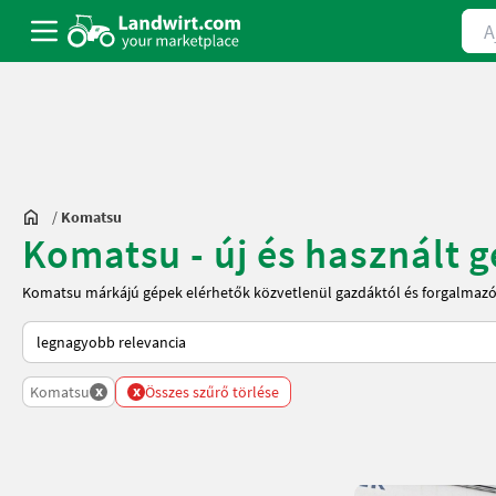
Ajá
/
Komatsu
Komatsu - új és használt 
Komatsu márkájú gépek elérhetők közvetlenül gazdáktól és forgalmazó
Így van sorba rendezve a Landwirt.com-on
x
x
Komatsu
Összes szűrő törlése