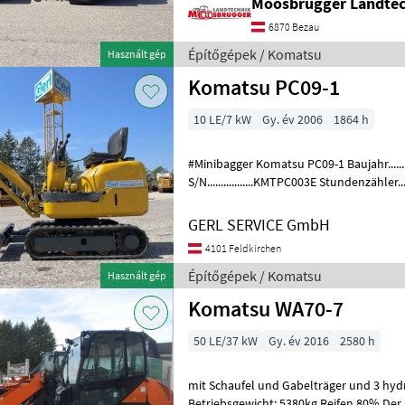
Moosbrugger Landte
6870 Bezau
Építőgépek / Komatsu
Használt gép
Komatsu PC09-1
10 LE/7 kW
Gy. év 2006
1864 h
#Minibagger Komatsu PC09-1 Baujahr........
S/N.................KMTPC003E Stundenzähler.......1864 Motor...............6, 5 kW,
2 Zyl. Komatsu Gewicht..
GERL SERVICE GmbH
4101 Feldkirchen
Építőgépek / Komatsu
Használt gép
Komatsu WA70-7
50 LE/37 kW
Gy. év 2016
2580 h
mit Schaufel und Gabelträger und 3 hydr
Betriebsgewicht: 5380kg Reifen 80% Der