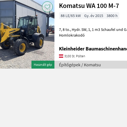
Komatsu WA 100 M-7
88 LE/65 kW
Gy. év 2015
3800 h
7, 8 to., Hydr. SW, 1, 1 m3 Schaufel und Gabelträger Építőgépek
Homlokrakodó
Kleinheider Baumaschinenhan
3100 St. Pölten
Építőgépek / Komatsu
Használt gép