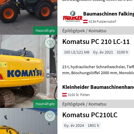
guten Zustand!! BAUMASCHINEN FA
Baumaschinen Falkin
4134 Putzleinsdorf
Építőgépek / Komatsu
Használt gép
Komatsu PC 210 LC-11
165 LE/121 kW
Gy. év 2021
3100 h
23 t, hydraulischer Schnellwechsler, Tieflöffel 600 mm, Tieflöffel 1300
mm, Böschungslöffel 2000 mm, Monoblockausleger, HCU C
Zusatzuhydraulik Építőgépek Lánctalpa
Kleinheider Baumaschinenhan
3100 St. Pölten
Építőgépek / Komatsu
Használt gép
Komatsu PC210LC
Gy. év 2024
1801 h