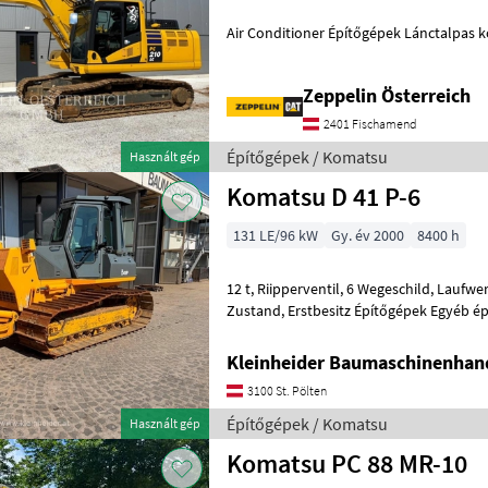
Air Conditioner Építőgépek Lánctalpa
Zeppelin Österreich
2401 Fischamend
Építőgépek / Komatsu
Használt gép
Komatsu D 41 P-6
131 LE/96 kW
Gy. év 2000
8400 h
12 t, Riipperventil, 6 Wegeschild, Laufwerk 60 % gut, sehr gepflegter
Zustand, Erstbesitz Építőgépek E
Kleinheider Baumaschinenhan
3100 St. Pölten
Építőgépek / Komatsu
Használt gép
Komatsu PC 88 MR-10