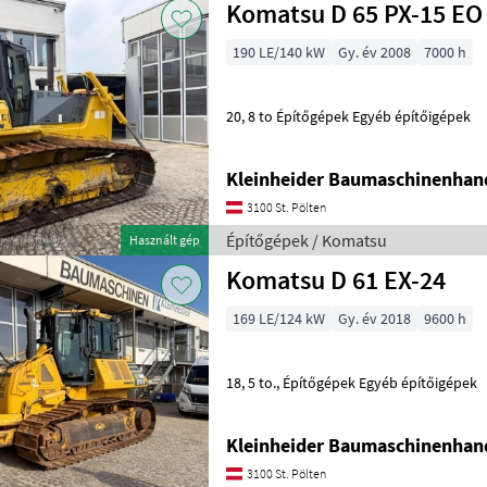
Komatsu D 65 PX-15 EO
190 LE/140 kW
Gy. év 2008
7000 h
20, 8 to Építőgépek Egyéb építőigépek
Kleinheider Baumaschinenhan
3100 St. Pölten
Építőgépek / Komatsu
Használt gép
Komatsu D 61 EX-24
169 LE/124 kW
Gy. év 2018
9600 h
18, 5 to., Építőgépek Egyéb építőigépek
Kleinheider Baumaschinenhan
3100 St. Pölten