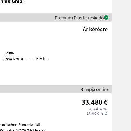
chnik GmbH
Premium Plus kereskedő
Ár kérésre
.....2006
4 napja online
33.480 €
20 % ÁFA-val
27.900 € nettó
aulischen Steuerkreis!!
 Komatsu WA70-7 ist in einem