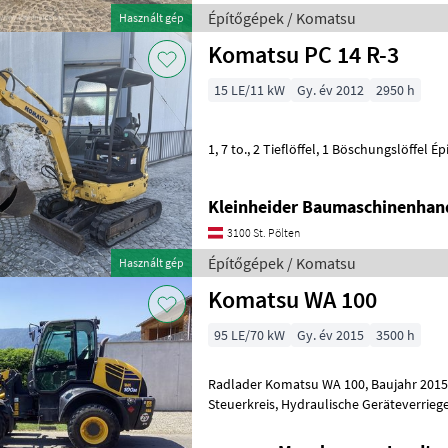
Építőgépek / Komatsu
Használt gép
Komatsu PC 14 R-3
15 LE/11 kW
Gy. év 2012
2950 h
1, 7 to
Kleinheider Baumaschinenhan
3100 St. Pölten
Építőgépek / Komatsu
Használt gép
Komatsu WA 100
95 LE/70 kW
Gy. év 2015
3500 h
Radlader Komatsu WA 100, Baujahr 2015, 95 PS, Einsatzgewicht 7 to, 3.
Steuerkreis, Hydraulische Geräteverriegelung, Breite 210 cm, Höhe 288
cm, maximale Hubhöhe am