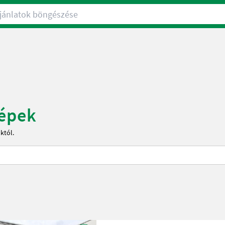
nlatok böngészése
gépek
któl.