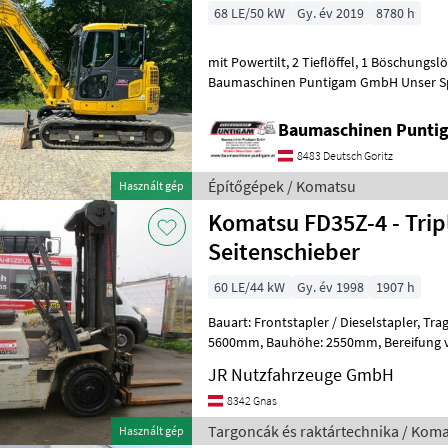
68 LE/50 kW
Gy. év 2019
8780 h
mit Powertilt, 2 Tieflöffel, 1 Böschungslöffel Referenznummer: 20740
Baumaschinen Puntigam GmbH Unser Spez
- Vermietung von Baumaschine
Baumaschinen Punt
8483 Deutsch Goritz
Építőgépek / Komatsu
Használt gép
Komatsu FD35Z-4 - Trip
Seitenschieber
60 LE/44 kW
Gy. év 1998
1907 h
Bauart: Frontstapler / Dieselstapler, Tragkraft: 3500kg, Hubhöhe:
5600mm, Bauhöhe: 2550mm, Bereifung vorne: Vollgummi Einfach 60 -
80% , Bereifung hinten: Vollgummi
JR Nutzfahrzeuge GmbH
8342 Gnas
Targoncák és raktártechnika / Kom
Használt gép