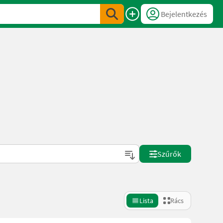
Bejelentkezés
Szűrők
Lista
Rács