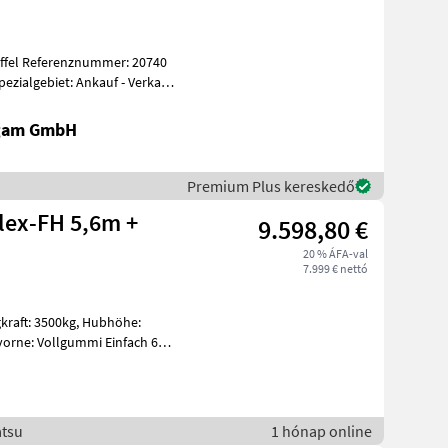
ialgebiet: Ankauf - Verkauf
igam GmbH
Premium Plus kereskedő
lex-FH 5,6m +
9.598,80 €
20 % ÁFA-val
7.999 € nettó
atsu
1 hónap online