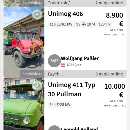
Traktorok /
2 napja online
Apróhirdetés
Hagyományos traktor
Unimog 406
8.900
€
110 LE/81 kW
Gy. év 1974
1234 h
ÁFA nem
érvényesíthető
Wolfgang Paßler
8044 Graz
Egyéb
3 napja online
Apróhirdetés
mezőgazdasági
Unimog 411 Typ
10.000
erőgépek /
Transporter és
30 Pullman
€
motorkocsi
ÁFA nem
34 LE/25 kW
érvényesíthető
Leopold Polland