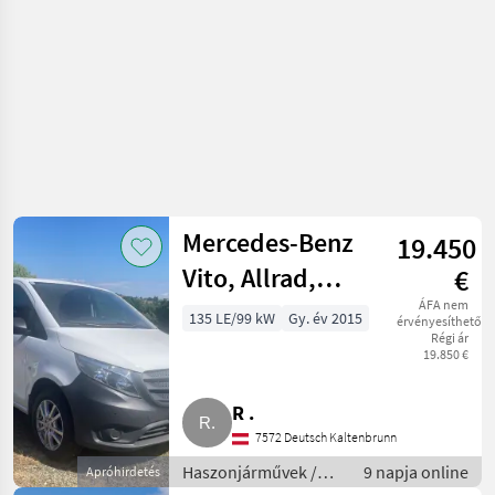
Mercedes-Benz
19.450
Vito, Allrad,
€
Automatik,
ÁFA nem
135 LE/99 kW
Gy. év 2015
érvényesíthető
Régi ár
Anhängerkupplung
19.850 €
(Baureihe 447)
R .
7572 Deutsch Kaltenbrunn
Haszonjárművek /
9 napja online
Apróhirdetés
Tehergépkocsi