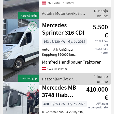
Ganzjahresreifen , wenig
Marketplace
Apróhirdetések
9971 Matrei in Osttirol
ajánlatok
Rost Pickerl bis 08.2027
18 napja
Üzemanyag: Diesel,
Autók / Motorkerékpárok
online
Sebességváltó, Üzemany
Használt gép
/ Mercedes
Mercedes
5.500
Sprinter 316 CDI
€
163 LE/120 kW
Gy. év 2012
20 % ÁFA-
val
4.583,33 €
Automatik Anhänger
nettó
Kupplung 360000 km
Pickerl bis 1.2027
Manfred Handlbauer Traktoren
Haszonjárművek
4193 Reichenthal
Transporter 3, 5 tonnáig
1 hónap
Használt gép
Haszonjárművek /
online
Mercedes
Mercedes MB
410.000
3748 Hiab
€
Palfinger Fassi
480 LE/353 kW
Gy. év 2026
ÁFA nem
érvényesíthető
F905
MB Arocs 3748 BJ 2026, 8x4 ,