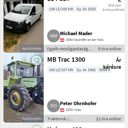
ÁFA nem
136 LE/100 kW
Gy. év 2020
érvényesíthető
Michael Mader
3364 Neuhofen an der Ybbs
Egyéb mezőgazdasági
9 óra online
Apróhirdetés
erőgépek / Transporter
MB Trac 1300
Ár
és motorkocsi
kérésre
145 LE/107 kW
Gy. év 1982
9094 h
Peter Ohrnhofer
8250 Vorau
Traktorok /
22 óra online
Apróhirdetés
Hagyományos traktor