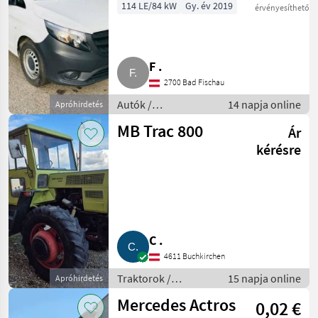
€ 15.825,-,
114 LE/84 kW
Gy. év 2019
érvényesíthető
Klima, AHV
F .
2700 Bad Fischau
Autók /
14 napja online
Apróhirdetés
Motorkerékpárok /
MB Trac 800
Ár
Autó
kérésre
C .
4611 Buchkirchen
Traktorok /
15 napja online
Apróhirdetés
Hagyományos
Mercedes Actros
0,02 €
traktor