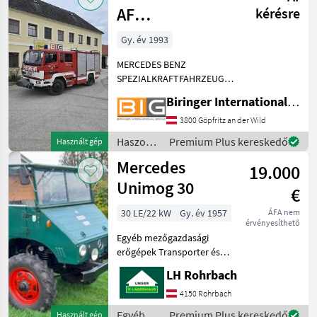
AF
kérésre
Spezialkraftfahrzeug
Gy. év 1993
MERCEDES BENZ
SPEZIALKRAFTFAHRZEUG /
FEUERWEHRAUTO 1124 AF
Biringer International GmbH
TLFA 2000 Technische
Daten: * Eigengewicht: 7.175
3800 Göpfritz an der Wild
kg * hzG.: 12.000 kg *
Haszonjárművek
Premium Plus kereskedő
Használt gép
Hubraum: 5.958 cm3 *
/
Mercedes
Leistung: 17
19.000
Mercedes
Unimog 30
€
30 LE/22 kW
Gy. év 1957
ÁFA nem
érvényesíthető
Egyéb mezőgazdasági
erőgépek Transporter és
motorkocsi
LH Rohrbach
4150 Rohrbach
Egyéb
Premium Plus kereskedő
Használt gép