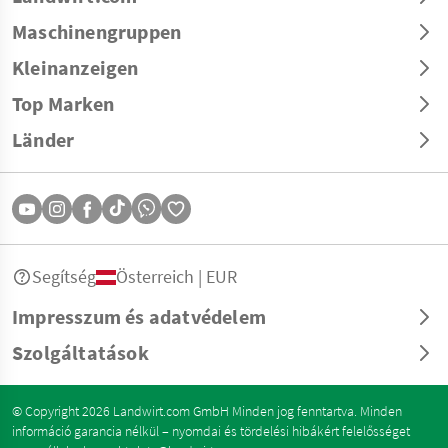
Maschinengruppen
Kleinanzeigen
Top Marken
Länder
Segítség
Österreich | EUR
Impresszum és adatvédelem
Szolgáltatások
© Copyright 2026 Landwirt.com GmbH Minden jog fenntartva. Minden
információ garancia nélkül – nyomdai és tördelési hibákért felelősséget