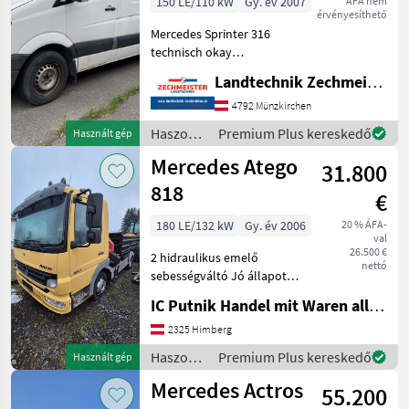
150 LE/110 kW
Gy. év 2007
ÁFA nem
érvényesíthető
Mercedes Sprinter 316
technisch okay
Anhängevorrichtung ,
Landtechnik Zechmeister GmbH & Co KG
jedoch Rost schaden
heckantrieb BJ 11 2007,
4792 Münzkirchen
weinig Km 198000
Haszonjárművek
Premium Plus kereskedő
Használt gép
Üzemanyag:
/
Mercedes Atego
Haszonjárművek
31.800
Mercedes
Transporter 3, 5
818
€
180 LE/132 kW
Gy. év 2006
20 % ÁFA-
val
26.500 €
2 hidraulikus emelő
nettó
sebességváltó Jó állapotú
Német papírok
IC Putnik Handel mit Waren alle Art
Haszonjárművek
Tehergépkocsi
2325 Himberg
Haszonjárművek
Premium Plus kereskedő
Használt gép
/
Mercedes Actros
55.200
Mercedes