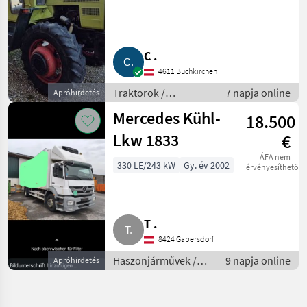
C .
4611 Buchkirchen
Traktorok /
7 napja online
Apróhirdetés
Hagyományos traktor
Mercedes Kühl-
18.500
Lkw 1833
€
ÁFA nem
330 LE/243 kW
Gy. év 2002
érvényesíthető
T .
8424 Gabersdorf
Haszonjárművek /
9 napja online
Apróhirdetés
Tehergépkocsi