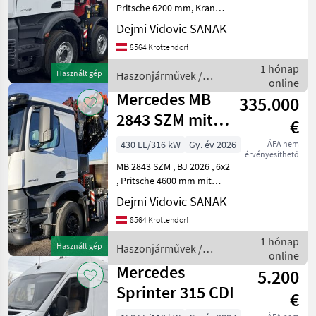
Pritsche 6200 mm, Kran
Fassi F905-7 JIB-6 Seilwinde
Dejmi Vidovic SANAK
, Frontabstützung zu
8564 Krottendorf
verkaufen Haszonjárművek
Tehergépkocsi
1 hónap
Használt gép
Haszonjárművek /
online
Mercedes
Mercedes MB
335.000
2843 SZM mit
€
Hiab Palfinger
430 LE/316 kW
Gy. év 2026
ÁFA nem
érvényesíthető
Fassi F545-6 JIB-
MB 2843 SZM , BJ 2026 , 6x2
, Pritsche 4600 mm mit
Fassi F545-6 JIB-6 ,
Dejmi Vidovic SANAK
Seilwinde zu verkaufen. !!!!
8564 Krottendorf
IMPORT LKW !!!!
Haszonjárművek
1 hónap
Használt gép
Haszonjárművek /
Tehergépkocsi
online
Mercedes
Mercedes
5.200
Sprinter 315 CDI
€