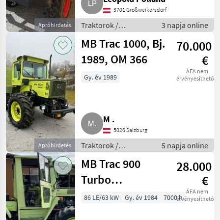
3701 Großweikersdorf
Traktorok /
3 napja online
Apróhirdetés
Hagyományos traktor
MB Trac 1000, Bj.
70.000
1989, OM 366
€
ÁFA nem
Gy. év 1989
érvényesíthető
M .
5026 Salzburg
Traktorok /
5 napja online
Apróhirdetés
Hagyományos traktor
MB Trac 900
28.000
Turbo
€
Mittelschalter
ÁFA nem
86 LE/63 kW
Gy. év 1984
7000 h
érvényesíthető
(MB Trac 900-