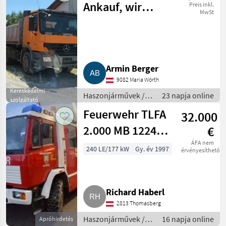
Ankauf, wir
Preis inkl.
MwSt
kaufen Ihren
LKW!, Actros
Armin Berger
9082 Maria Wörth
Kereskedelmi
Haszonjárművek /
23 napja online
szolgáltató
Tehergépkocsi
Feuerwehr TLFA
32.000
2.000 MB 1224
€
AF, Allrad
ÁFA nem
240 LE/177 kW
Gy. év 1997
érvényesíthető
Richard Haberl
2813 Thomasberg
Haszonjárművek /
16 napja online
Apróhirdetés