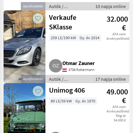
Autók /
10 napja online
Apróhirdetés
Motorkerékpárok /
Verkaufe
32.000
Terepjáró
SKlasse
€
ÁFA nem
259 LE/190 kW
Gy. év 2014
érvényesíthető
Otmar Zauner
8786 Rottenmann
Autók /
17 napja online
Apróhirdetés
Motorkerékpárok /
Unimog 406
49.000
Autó
€
80 LE/59 kW
Gy. év 1970
ÁFA nem
érvényesíthető
Régi ár
54.000 €