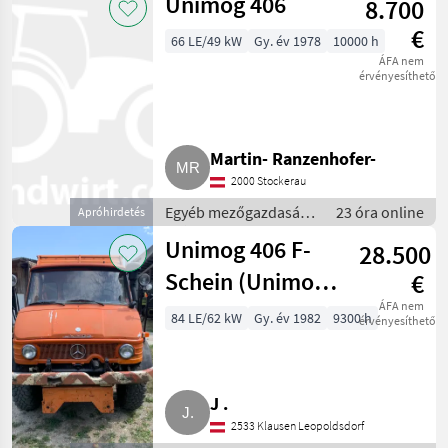
Unimog 406
8.700
€
66 LE/49 kW
Gy. év 1978
10000 h
ÁFA nem
érvényesíthető
Martin- Ranzenhofer-
2000 Stockerau
Egyéb mezőgazdasági
23 óra online
Apróhirdetés
erőgépek /
Unimog 406 F-
28.500
Transporter és
motorkocsi
Schein (Unimog
€
406)
ÁFA nem
84 LE/62 kW
Gy. év 1982
9300 h
érvényesíthető
J .
2533 Klausen Leopoldsdorf