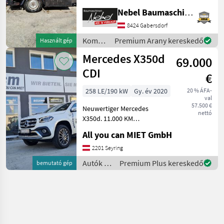
Motor Mercedes Diesel 100
Nebel Baumaschinen
km/h Kommunális gépek
Kommunális járművek
8424 Gabersdorf
Kommunális
Premium Arany kereskedő
Használt gép
gépek /
Mercedes X350d
69.000
Mercedes
CDI
€
258 LE/190 kW
Gy. év 2020
20 % ÁFA-
val
57.500 €
Neuwertiger Mercedes
nettó
X350d. 11.000 KM
Neuwertig!
All you can MIET GmbH
Sonderausstattung: Airbag
Fahrer-/Beifahrerseite
2201 Seyring
Antriebsart: Allradantrieb
Autók /
Premium Plus kereskedő
bemutató gép
Audiosystem Audio 20 (mit
Motorkerékpárok
Touch
/
Mercedes