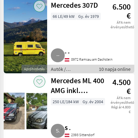
Mercedes 307D
6.500
€
66 LE/49 kW
Gy. év 1979
ÁFA nem
érvényesíthető
- -
8972 Ramsau am Dachstein
Autók /
10 napja online
Apróhirdetés
Motorkerékpárok /
Mercedes ML 400
4.500
Terepjáró
AMG inkl.
€
Ersatzteilspender
ÁFA nem
250 LE/184 kW
Gy. év 2004
érvényesíthető
Régi ár 4.800
€
S .
2393 Sittendorf