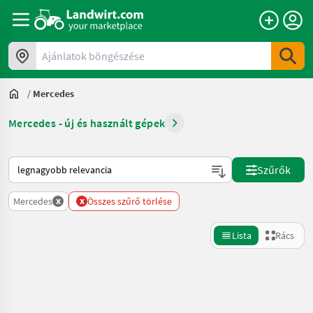
Ajánlatok böngészése
/
Mercedes
Mercedes - új és használt gépek
Így van sorba rendezve a Landwirt.com-on
Szűrők
x
x
Mercedes
Összes szűrő törlése
Lista
Rács
Keresés