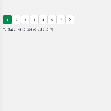
Tehergépkocsi
1
2
3
4
5
6
7
Találat
1
-
48
tól
308
(Oldal 1 tól 7)