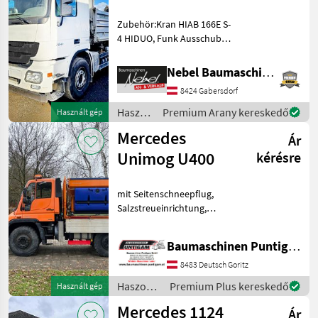
Zubehör:Kran HIAB 166E S-
4 HIDUO, Funk Ausschub
4+1, 2-Seitenkipper, Antrieb
6X2-Lift-Lenkachse.
Nebel Baumaschinen
Kerékképlet: 6x2, Automata
8424 Gabersdorf
sebességváltó,
Üzemanyag:, : Automata
Haszonjárművek
Premium Arany kereskedő
Használt gép
sebesség
/
Mercedes
Ár
Mercedes
Unimog U400
kérésre
mit Seitenschneepflug,
Salzstreueinrichtung,
Diesel, Automatikgetriebe,
technisches
Baumaschinen Puntigam GmbH
höchstzulässiges
Gesamtgewicht 12.500 kg,
8483 Deutsch Goritz
Nutzlast 4.355 kg,
Haszonjárművek
Premium Plus kereskedő
Használt gép
Strassenzulssung, Er
/
Mercedes 1124
Ár
Mercedes