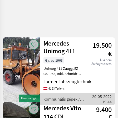
Mercedes
19.500
Unimog 411
€
Gy. év 1963
ÁFA nem
érvényesíthető
Unimog 411 Zaugg, EZ
08.1963, Inkl. Schmidt
Schneefräse, Antrieb
Farmer Fahrzeugtechnik
Hydraulisch über Deutz 6
6123 Terfens
Zylinder Motor, Lenkung an
der Hinterachse, extra
20-05-2022
Használt gép
Kommunális gépek /
langer Radstand, Unterset
19:44
Mercedes
Mercedes Vito
9.400
114 CDI
€