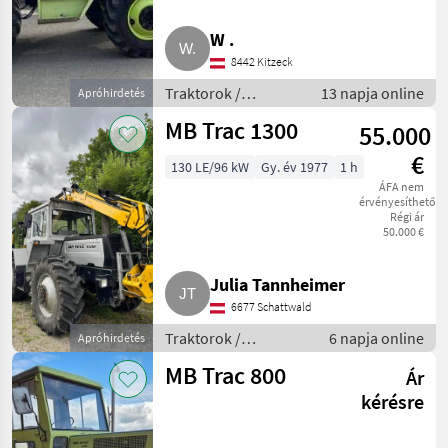
440.164)
W .
8442 Kitzeck
Traktorok /
13 napja online
Apróhirdetés
Hagyományos
MB Trac 1300
55.000
traktor
€
130 LE/96 kW
Gy. év 1977
1 h
ÁFA nem
érvényesíthető
Régi ár
50.000 €
Julia Tannheimer
6677 Schattwald
Traktorok /
6 napja online
Apróhirdetés
Hagyományos traktor
MB Trac 800
Ár
kérésre