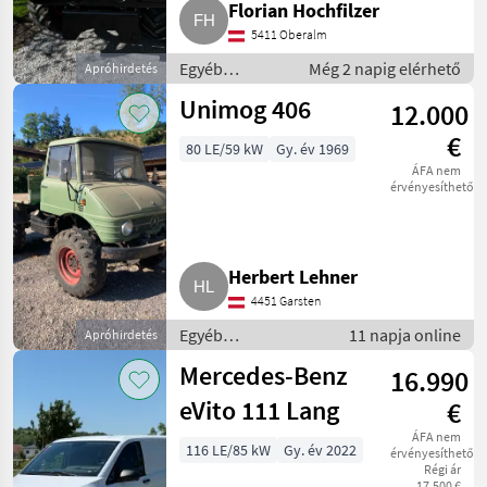
Florian Hochfilzer
5411 Oberalm
Egyéb
Még 2 napig elérhető
Apróhirdetés
mezőgazdasági
Unimog 406
12.000
erőgépek /
Transporter és
€
80 LE/59 kW
Gy. év 1969
motorkocsi
ÁFA nem
érvényesíthető
Herbert Lehner
4451 Garsten
Egyéb
11 napja online
Apróhirdetés
mezőgazdasági
Mercedes-Benz
16.990
erőgépek /
Transporter és
eVito 111 Lang
€
motorkocsi
ÁFA nem
116 LE/85 kW
Gy. év 2022
érvényesíthető
Régi ár
17.500 €