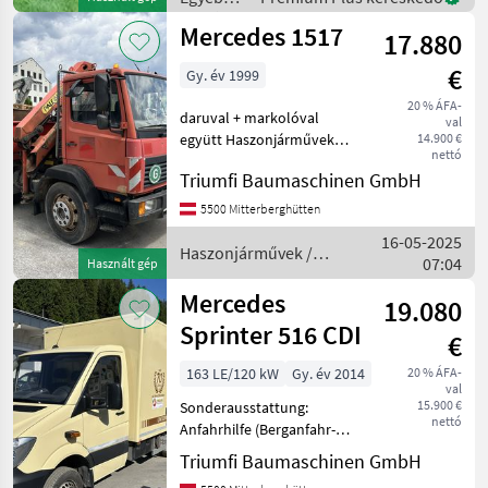
mezőgazdasági
Mercedes 1517
17.880
erőgépek
/
€
Gy. év 1999
Mercedes
20 % ÁFA-
daruval + markolóval
val
együtt Haszonjárművek
14.900 €
nettó
Tehergépkocsi
Triumfi Baumaschinen GmbH
5500 Mitterberghütten
16-05-2025
Haszonjárművek /
07:04
Használt gép
Mercedes
Mercedes
19.080
Sprinter 516 CDI
€
163 LE/120 kW
Gy. év 2014
20 % ÁFA-
val
15.900 €
Sonderausstattung:
nettó
Anfahrhilfe (Berganfahr-
Assistent), Audiosystem
Triumfi Baumaschinen GmbH
Audio 10 (Radio mit CD-