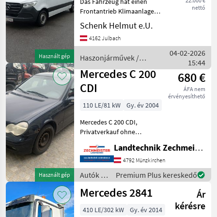
22.000 €
Das Fahrzeug hat einen
nettó
Frontantrieb Klimaanlage
Zentralverriegelung mit
Schenk Helmut e.U.
Funk Radio mit
4162 Julbach
Freisprechanlage Motor 651
Typ FRG;
04-02-2026
Használt gép
Haszonjárművek /
WDB9106231P169856
15:44
Mercedes
Irrtümer vorbe
Mercedes C 200
680 €
CDI
ÁFA nem
érvényesíthető
110 LE/81 kW
Gy. év 2004
Mercedes C 200 CDI,
Privatverkauf ohne
Garantie oder
Landtechnik Zechmeister GmbH & Co KG
Ersatzteilträger, bei Fragen -
Danke Üzemanyag: Diesel,
4792 Münzkirchen
Üzemanyag: ,
Autók /
Premium Plus kereskedő
Használt gép
Sebességváltó, 5-ajtós, :
Motorkerékpárok
Mercedes 2841
Sebességváltó Autók
Ár
/
Mercedes
kérésre
410 LE/302 kW
Gy. év 2014