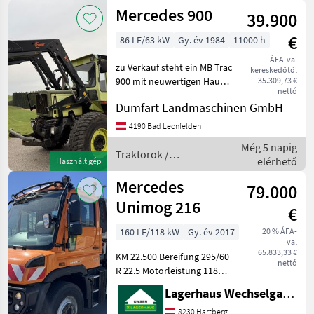
Motorkerékpárok
Mercedes 900
39.900
/
Mercedes
€
86 LE/63 kW
Gy. év 1984
11000 h
ÁFA-val
zu Verkauf steht ein MB Trac
kereskedőtől
900 mit neuwertigen Hauer
35.309,73 €
nettó
Frontlader BIONIC mit
Dumfart Landmaschinen GmbH
Euroaufnahme, Lasthacken
2 Gar. Räder mit
4190 Bad Leonfelden
Traktorprofil dabei
Még 5 napig
Traktorok Hagyományos tr
Traktorok /
elérhető
Használt gép
Mercedes
Mercedes
79.000
Unimog 216
€
160 LE/118 kW
Gy. év 2017
20 % ÁFA-
val
65.833,33 €
KM 22.500 Bereifung 295/60
nettó
R 22.5 Motorleistung 118
kW EPS-Schaltung mit 8
Lagerhaus Wechselgau reg. Gen.m.b.H.
Vorwärts- und 6
Rückwärtsgängen
8230 Hartberg