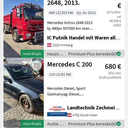
2648, 2013.
€
480 LE/353 kW
Gy. év 2013
20 % ÁFA-
val
46.000 €
Mercedes Actros 2648 2013
nettó
bj. 480ps 507000 km stand
Bordmatik Mieller kiper 6x4
IC Putnik Handel mit Waren alle Art
Winterausrustung EPS
Deutsche papiere
2325 Himberg
Haszonjárművek
Haszonjárművek
Premium Plus kereskedő
Használt gép
Tehergépkocsi
/
Mercedes C 200
680 €
Mercedes
ÁFA nem
110 LE/81 kW
érvényesíthető
Mercedes Diesel, Sport
Üzemanyag: Diesel,
Üzemanyag: , Szín: antracit,
Sebességváltó, 5-ajtós, ABS,
Landtechnik Zechmeister GmbH & Co KG
Légzsák, : Sebességváltó
4792 Münzkirchen
Autók / Motorkerékpárok
Autó
Autók /
Premium Plus kereskedő
Használt gép