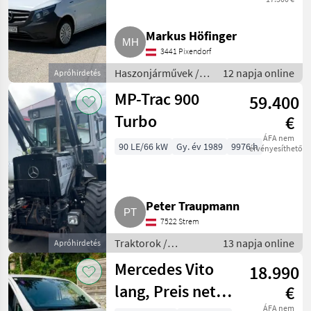
Markus Höfinger
3441 Pixendorf
Haszonjárművek /
12 napja online
Apróhirdetés
Tehergépkocsi
MP-Trac 900
59.400
Turbo
€
ÁFA nem
90 LE/66 kW
Gy. év 1989
9976 h
érvényesíthető
Peter Traupmann
7522 Strem
Traktorok /
13 napja online
Apróhirdetés
Hagyományos
Mercedes Vito
18.990
traktor
lang, Preis netto
€
ÁFA nem