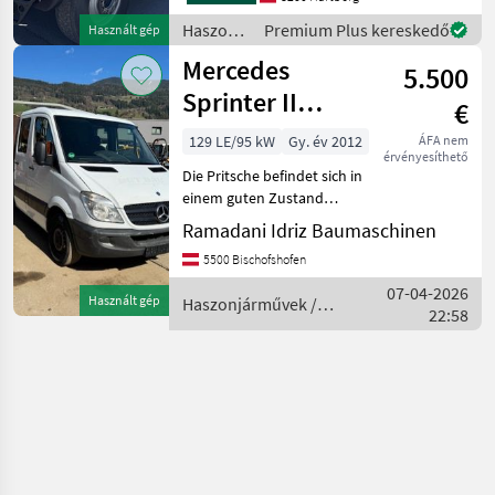
Wendeschaltung für
Haszonjárművek
Premium Plus kereskedő
Használt gép
schnelle Richtungswechsel
/
Mercedes
Brückenl
5.500
Mercedes
Sprinter II
€
Pritsche/DoKa
129 LE/95 kW
Gy. év 2012
ÁFA nem
érvényesíthető
210/211/213/214/21
Die Pritsche befindet sich in
einem guten Zustand
Haszonjárművek
Ramadani Idriz Baumaschinen
Transporter 3, 5 tonnáig
5500 Bischofshofen
07-04-2026
Használt gép
Haszonjárművek /
22:58
Mercedes