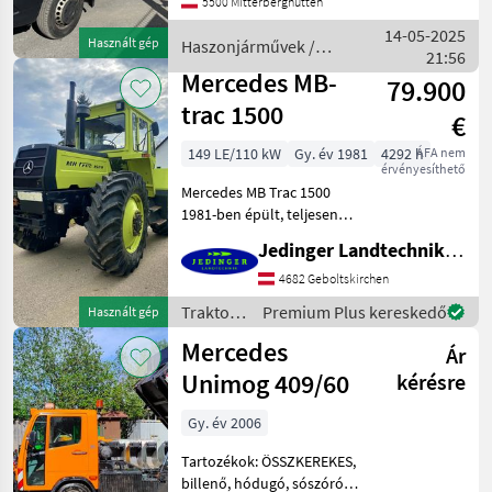
5500 Mitterberghütten
Player), Außenspiegel ohne
integrierter Blinkleuchte,
14-05-2025
Használt gép
Haszonjárművek /
Batterie zusätzlich
21:56
Mercedes
Mercedes MB-
79.900
trac 1500
€
149 LE/110 kW
Gy. év 1981
4292 h
ÁFA nem
érvényesíthető
Mercedes MB Trac 1500
1981-ben épült, teljesen
működőképes, 4292
Jedinger Landtechnik GmbH
üzemóra Nagyon jó optikai
eredeti állapot A traktor
4682 Geboltskirchen
1987 óta a
Traktorok
Premium Plus kereskedő
Használt gép
mezőgazdaságban volt a
/
Mercedes
tulajdonába
Ár
Mercedes
Unimog 409/60
kérésre
Gy. év 2006
Tartozékok: ÖSSZKEREKES,
billenő, hódugó, sószóró