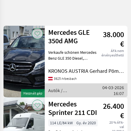
Mercedes GLE
38.000
350d AMG
€
ÁFA nem
Verkaufe schönen Mercedes
érvényesíthető
Benz GLE 350 Diesel,
2987ccm mit 190KW,
Baujahr 08/2018 mit ca.
KRONOS AUSTRIA Gerhard Pömmer e.U.
113.500 Kilometer, Allrad,
3925 Arbesbach
Luftfahrwerk, neue Batterie,
04-03-2026
neue Bremse hinten,
Autók /
16:07
Használt gép
Motorkerékpárok /
Mercedes
Mercedes
26.400
Sprinter 211 CDI
€
114 LE/84 kW
Gy. év 2020
20 % ÁFA-
val