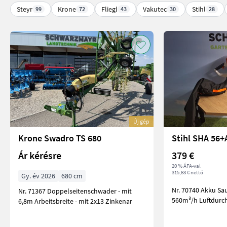
Steyr
Krone
Fliegl
Vakutec
Stihl
99
72
43
30
28
Új gép
Krone Swadro TS 680
Stihl SHA 56
Ár kérésre
379 €
20 % ÁFA-val
315,83 € nettó
Gy. év 2026
680 cm
Nr. 70740 Akku Saughäcksler - mit
Nr. 71367 Doppelseitenschwader - mit
560m³/h Luftdurch
6,8m Arbeitsbreite - mit 2x13 Zinkenar