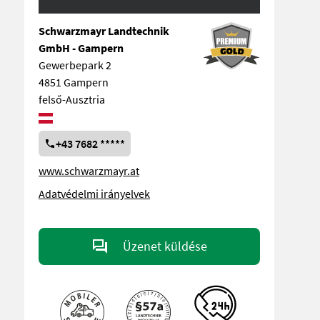
Schwarzmayr Landtechnik
GmbH - Gampern
Gewerbepark 2
4851 Gampern
felső-Ausztria
+43 7682 *****
www.schwarzmayr.at
Adatvédelmi irányelvek
Üzenet küldése