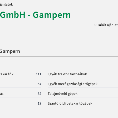
jánlatok
 GmbH - Gampern
0 Talált ajánla
- Gampern
akarítók
111
Egyéb traktor tartozékok
57
Egyéb mezőgazdasági erőgépek
ás
32
Talajművelő gépek
17
Szántóföldi betakarítógépek