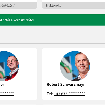
 öntözés /
Traktorok /
at ettől a kereskedőtől
ner
Robert Schwarzmayr
********
Tel:
+43 676 *********