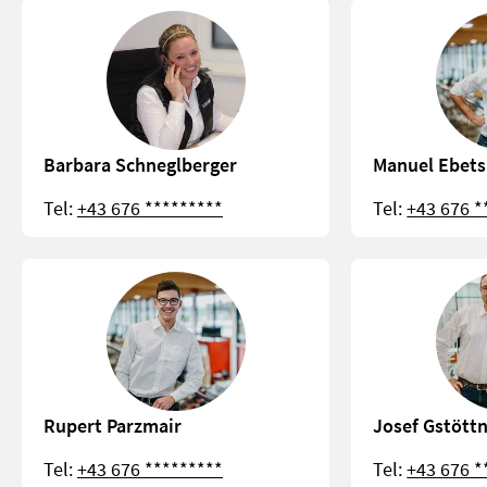
Barbara Schneglberger
Manuel Ebets
Tel:
+43 676 *********
Tel:
+43 676 *
Rupert Parzmair
Josef Gstött
Tel:
+43 676 *********
Tel:
+43 676 *