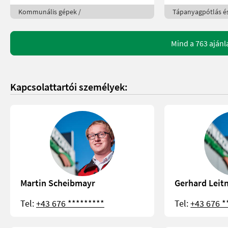
Kommunális gépek /
Tápanyagpótlás és
Mind a 763 ajánl
Kapcsolattartói személyek:
Martin Scheibmayr
Gerhard Leit
Tel:
+43 676 *********
Tel:
+43 676 *