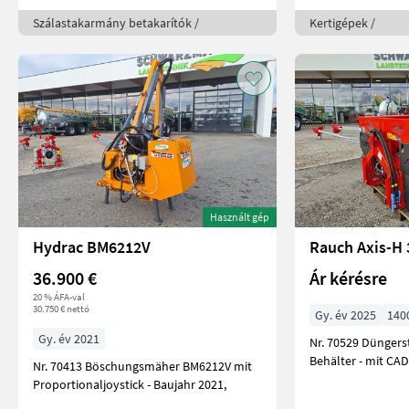
Szálastakarmány betakarítók /
Kertigépek /
Használt gép
Hydrac BM6212V
Rauch Axis-H
36.900 €
Ár kérésre
20 % ÁFA-val
30.750 € nettó
Gy. év 2025
1400
Gy. év 2021
Nr. 70529 Düngerstreuer - mit 1400 lt.
Behälter - mit CA
Nr. 70413 Böschungsmäher BM6212V mit
Proportionaljoystick - Baujahr 2021,