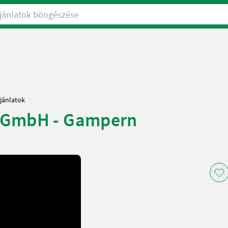
nlatok böngészése
jánlatok
 GmbH - Gampern