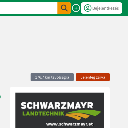
Bejelentkezés
176.7 km távolságra
Jelenleg zárva