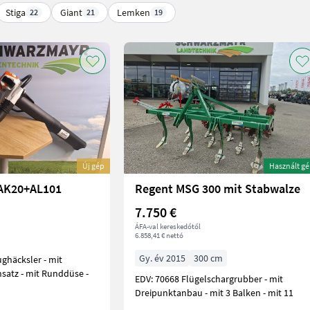
Stiga
Giant
Lemken
22
21
19
Új gép
Használt g
+AK20+AL101
Regent MSG 300 mit Stabwalze
7.750 €
ÁFA-val kereskedőtől
6.858,41 € nettó
Gy. év 2015
300 cm
satz - mit Runddüse -
EDV: 70668 Flügelschargrubber - mit
Dreipunktanbau - mit 3 Balken - mit 11