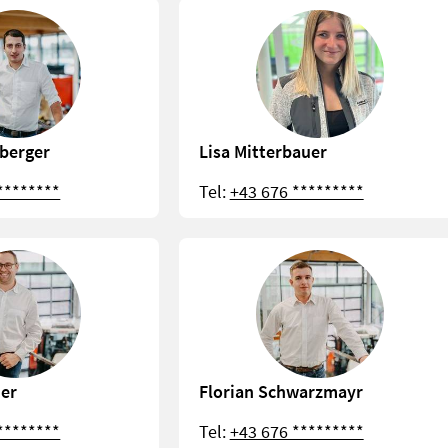
berger
Lisa Mitterbauer
********
Tel:
+43 676 *********
ner
Florian Schwarzmayr
********
Tel:
+43 676 *********