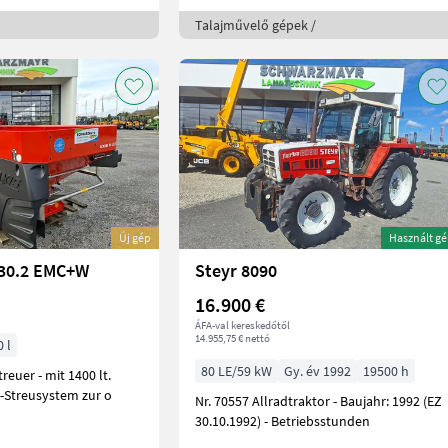
Talajművelő gépek /
Új gép
Használt g
 30.2 EMC+W
Steyr 8090
16.900 €
ÁFA-val kereskedőtől
14.955,75 € nettó
 l
80 LE/59 kW
Gy. év 1992
19500 h
D-Streusystem zur o
Nr. 70557 Allradtraktor - Baujahr: 1992 (EZ
30.10.1992) - Betriebsstunden