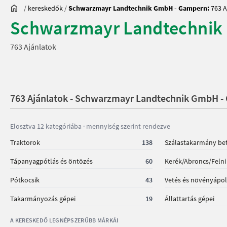
/
kereskedők
/
Schwarzmayr Landtechnik GmbH - Gampern:
763 A
Schwarzmayr Landtechnik
763 Ajánlatok
763 Ajánlatok - Schwarzmayr Landtechnik GmbH 
Elosztva 12 kategóriába · mennyiség szerint rendezve
Traktorok
138
Szálastakarmány bet
Tápanyagpótlás és öntözés
60
Kerék/Abroncs/Felni
Pótkocsik
43
Vetés és növényápol
Takarmányozás gépei
19
Állattartás gépei
A KERESKEDŐ LEGNÉPSZERŰBB MÁRKÁI