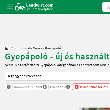
Ajá
/
Kommunális Gépek
/
Gyepápoló
Gyepápoló - új és használt
Aktuális hirdetések a(z) Gyepápoló kategóriában a Landwirt.com oldalo
Így van sorba rendezve a Landwirt.com-on
x
x
x
x
Kommunalis Gepek
Gyepapolo
Összes szűrő törlése