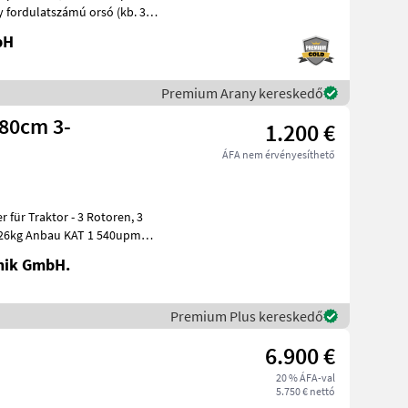
bH
Premium Arany kereskedő
180cm 3-
1.200 €
ÁFA nem érvényesíthető
für Traktor - 3 Rotoren, 3
226kg Anbau KAT 1 540upm
nik GmbH.
Premium Plus kereskedő
6.900 €
20 % ÁFA-val
5.750 € nettó