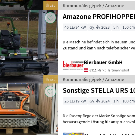
Kommunális gépek / Amazone
Új gép
Amazone PROFIHOPPER
46 LE/34 kW
Gy. év 2023
5 h
150 cm
Die Maschine befindet sich in neuem und
Zustand und kann nach telefonischer Ve
besichtigt werden. Neumaschine sofo
Bierbauer GmbH
8311 Markt Hartmannsdorf
Kommunális gépek / Amazone
Új gép
Sonstige STELLA URS 
26 LE/19 kW
Gy. év 2024
1 h
100 cm
Die Rasenpflege der Marke Sonstige vom
herausragende Lösung für anspruchsvoll
Landschaftspfleger. Dieses Modell zeichn