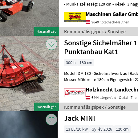
- Munka szélesség: 120 cm - Kések: 3 nagy fordulatszámú orsó (kb. 3
250 ford./perc 540-es
Maschinen Gailer Gm
9640 Kötschach-Mauthen
Kommunális gépek / Sonstige
Használt gép
Sonstige Sichelmäher 
Punktanbau Kat1
300 h
180 cm
Modell DM 180 - Sichelmähwerk auf Räder 
Messer Mähbreite 180cm Eigengewicht 
rechts für AEBI oder Carraro Höh
Holzknecht Landtech
6444 Längenfeld - Ötztal - Tirol
Kommunális gépek / Sonstige
Használt gép
Jack MINI
13 LE/10 kW
Gy. év 2026
120 cm