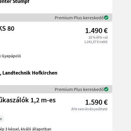
enter Stumpf
Premium Plus kereskedő
KS 80
1.490 €
20 % ÁFA-val
1.241,67 € nettó
is gépek Gyepápoló
, Landtechnik Hofkirchen
Premium Plus kereskedő
fűkaszálók 1,2 m-es
1.590 €
ÁFA nem érvényesíthető
m
iváló állapotban