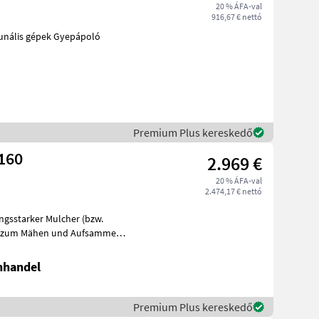
20 % ÁFA-val
916,67 € nettó
BSAUGCONTAINER Kommunális gépek Gyepápoló
Premium Plus kereskedő
160
2.969 €
20 % ÁFA-val
2.474,17 € nettó
ngsstarker Mulcher (bzw.
 zum Mähen und Aufsammeln
rieb
nhandel
Premium Plus kereskedő