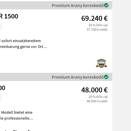
Premium Arany kereskedő
 1500
69.240 €
20 % ÁFA-val
57.700 € nettó
 sofort einsatzbereitem
reinbarung gerne vor Ort
Premium Arany kereskedő
100
48.000 €
20 % ÁFA-val
40.000 € nettó
 Modell bietet eine
e professionelle
et sich durc