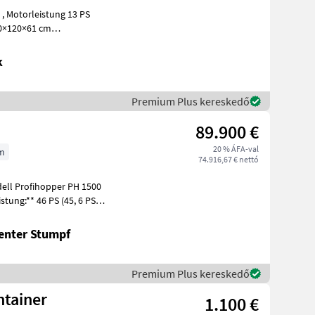
 PS
Steigungstauglichkeit Bis zu 70% Gewicht 270 kg S
k
Premium Plus kereskedő
89.900 €
20 % ÁFA-val
m
74.916,67 € nettó
ell Profihopper PH 1500
enter Stumpf
Premium Plus kereskedő
ntainer
1.100 €