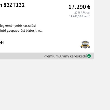
n 82ZT132
17.290 €
20 % ÁFA-val
14.408,33 € nettó
 legkeményebb kaszálási
intű gyepápolást biztosít. A
bH
Premium Arany kereskedő