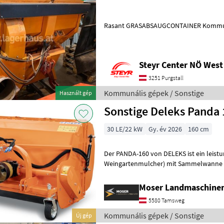
Rasant GRASA
Steyr Center NÖ West
3251 Purgstall
Kommunális gépek / Sonstige
Használt gép
Sonstige Deleks Panda 
30 LE/22 kW
Gy. év 2026
160 cm
Der PANDA-160 von DELEKS ist ein leistu
Weingartenmulcher) mit Sammelwanne
von Gras sowie zum Schneiden von Rebt
Moser Landmaschine
5580 Tamsweg
Kommunális gépek / Sonstige
Új gép