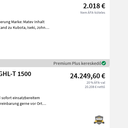
2.018 €
Nem ÁFA-köteles
ev Inhalt
Premium Plus kereskedő
GHL-T 1500
24.249,60 €
20 % ÁFA-val
20.208 € nettó
 sofort einsatzbereitem
reinbarung gerne vor Ort