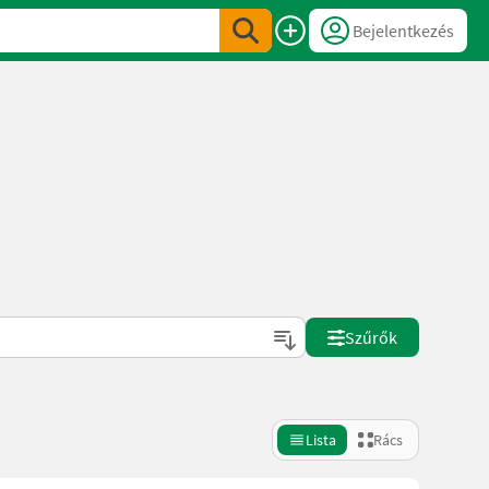
Bejelentkezés
Szűrők
Lista
Rács