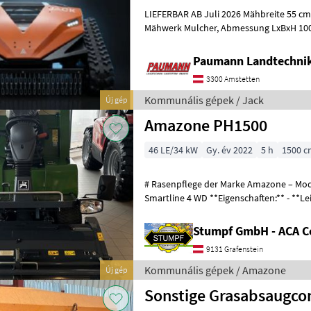
LIEFERBAR AB Juli 2026 Mähbreite 55 cm , Motorleistung 13
Mähwerk Mulcher, Abmessung LxBxH 100×120×61 cm
Paumann Landtechni
3300 Amstetten
Kommunális gépek / Jack
Új gép
Amazone PH1500
46 LE/34 kW
Gy. év 2022
5 h
1500 c
# Rasenpflege der Marke Amazone – Mod
Smartline 4 WD **Eigenschaften:** - **Leistung:** 46 PS (45, 6 PS
Yanmar Diesel Motor) - **Baujahr:*
Stumpf GmbH - ACA C
9131 Grafenstein
Kommunális gépek / Amazone
Új gép
Sonstige Grasabsaugco