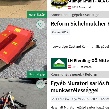
Stumpf GmbH - ACA C
9131 Grafenstein
Kommunális gépek / Sonstige
Használt gép
Reform Sichelmulcher 
Gy. év 2012
neuwertiger Zustand Kommunál
LH Eferding-OÖ.Mitte
4716 Hofkirchen
Kommunális gépek / Reform
Használt gép
Egyéb Muratori sarlós 
munkaszélességgel
20 LE/15 kW
Gy. év 2018
80 h
120 c
Használt Muratori elülső sarlós kaszálógép 3 késsel, k