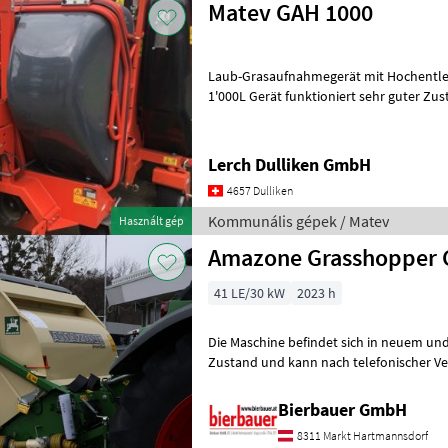
Matev GAH 1000
Laub-Grasaufnahmegerät mit Hochentleerung Marke: Mat
1'000L Gerät funktioniert sehr guter Zustand zu Kubota, Iseki, John
Deere, Kioti, Branson, usw.
Lerch Dulliken GmbH
4657 Dulliken
Kommunális gépek / Matev
Használt gép
Amazone Grasshopper 
41 LE/30 kW
2023 h
Die Maschine befindet sich in neuem und
Zustand und kann nach telefonischer Ve
besichtigt werden. Neumaschine sofo
Bierbauer GmbH
8311 Markt Hartmannsdorf