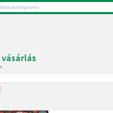
nlatok böngészése
 vásárlás
n.