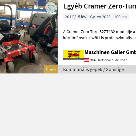
Egyéb Cramer Zero-Tur
20 LE/15 kW
Gy. év 2023
100 cm
A Cramer Zero-Turn 82ZT132 modellje a
körülmények között is professzionális sz
16 kWh-s akkumulátorral egy egész m
Maschinen Gailer Gm
9640 Kötschach-Mauthen
Kommunális gépek / Sonstige
Új gép