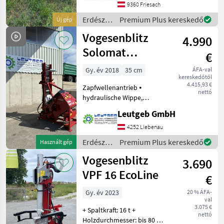
für vielseitige Arbeiten rund
9360 Friesach
um Hof und
Erdészeti
Premium Plus kereskedő
Új gép
és
Vogesenblitz
4.990
faipari
gépek /
Solomat
€
Sonstige
Wippsäge P5+HY
Gy. év 2018
35 cm
ÁFA-val
kereskedőtől
4.415,93 €
Zapfwellenantrieb ⦁
nettó
hydraulische Wippe,
manuelle Betätigung ⦁ 3-
Leutgeb GmbH
teiliges
Teleskopförderband
4252 Liebenau
geteilte Segmente, Länge 5
Erdészeti
Premium Plus kereskedő
Használt gép
m, Bandbreite 35 cm ⦁
és
Vogesenblitz
Bedienungsanleitung ,
3.690
faipari
gépek /
VPF 16 EcoLine
€
Vogesenblitz
Gy. év 2023
20 % ÁFA-
val
3.075 €
+ Spaltkraft: 16 t +
nettó
Holzdurchmesser: bis 80 cm