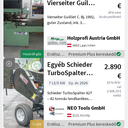
gépek /
Vierseiter Guillet
€
Husqvarna
C. gebraucht
ÁFA nem
Vierseiter Guilliet C. Bj. 1992,
érvényesíthető
guter Zustand, ink. 3
Fräseköpfe (1x135x100mm.,
2 x 180x100mm) inkl.
Holzprofi Austria GmbH
WendemesserPreisänderungen
vorbehalten, Irrtümer,
4663 Laakirchen
Druck- und Sa
Erdészeti
Premium Plus kereskedő
Használt gép
és
Egyéb Schieder
2.890
faipari
gépek /
TurboSpalter
€
Sonstige
42T --- ÁRVERÉS
7 LE/5 kW
Gy. év 2026
20 % ÁFA-
val
AZ AURENA-N
2.408,33 €
Schieder TurboSpalter 42T
nettó
– 42 tonnás lendkerékes
fatörő | Benzin | ÚJ A
NEO Tools GmbH
**Schieder TurboSpalter
42T** egy nagy
8131 Mixnitz
teljesítményű lendkerékes
Erdészeti
Premium Plus kereskedő
Új gép
faaprító azok számára, a