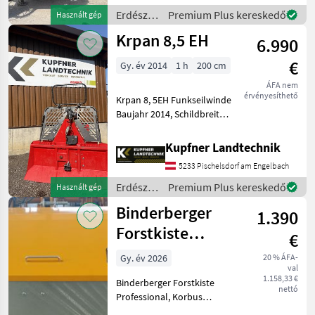
Gelenkwelle, Forstkran
Erdészeti
Premium Plus kereskedő
Használt gép
MKZ 9, Stehpodest, Flap
és
Krpan 8,5 EH
6.990
faipari
gépek /
€
Gy. év 2014
1 h
200 cm
Moser
ÁFA nem
érvényesíthető
Krpan 8, 5EH Funkseilwinde
Baujahr 2014, Schildbreite
200cm, Zugkraft 8.5t,
Funkfernbedienung, hydr.
Kupfner Landtechnik
Seilauststoß, Umlenkrolle,
5233 Pischelsdorf am Engelbach
2 Seilgleitbügel,
Gelenkwelle, Moto
Erdészeti
Premium Plus kereskedő
Használt gép
és
Binderberger
1.390
faipari
gépek /
Forstkiste
€
Krpan
Professional
Gy. év 2026
20 % ÁFA-
val
1.158,33 €
Binderberger Forstkiste
nettó
Professional, Korbus
verzinkt, B-1230 mm auf