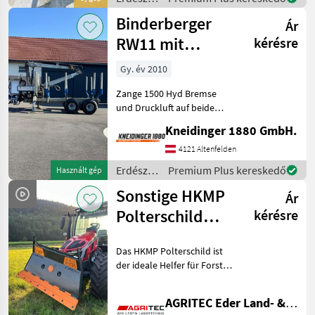
Walterscheid W 2300
és
Binderberger
Ár
faipari
gépek /
RW11 mit
kérésre
Posch
FK7200
Gy. év 2010
Zange 1500 Hyd Bremse
und Druckluft auf beide
Achsen Hyd.
Kneidinger 1880 GmbH.
Eigenversorgung Pumpe
Neu Gelenkwelle
4121 Altenfelden
Obenanhängung
Erdészeti
Premium Plus kereskedő
Használt gép
Zulassungsschein ohne
és
Sonstige HKMP
BOX Verfügbar Ende Nove
Ár
faipari
gépek /
Polterschild
kérésre
Binderberger
1800
Das HKMP Polterschild ist
der ideale Helfer für Forst-
und Landwirtschaft. Ob
beim Rücken von Holz,
AGRITEC Eder Land- & Forsttechnik GmbH
Räumen von Poltern oder