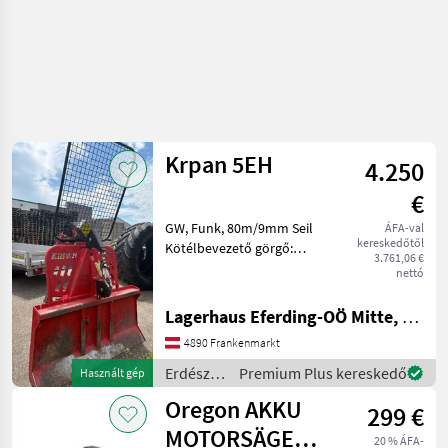
Krpan 5EH
4.250
€
GW, Funk, 80m/9mm Seil
ÁFA-val
kereskedőtől
Kötélbevezető görgő:
3.761,06 €
Kötélbevezető görgő, fent,
nettó
Védőrács, Vontatási
teljesítmény: 5 tonna ,
Lagerhaus Eferding-OÖ Mitte, Frankenmarkt
Rádió Erdészeti és faipari
4890 Frankenmarkt
gépek Csörlő
Erdészeti
Premium Plus kereskedő
Használt gép
és
Oregon AKKU
299 €
faipari
gépek /
MOTORSÄGE
20 % ÁFA-