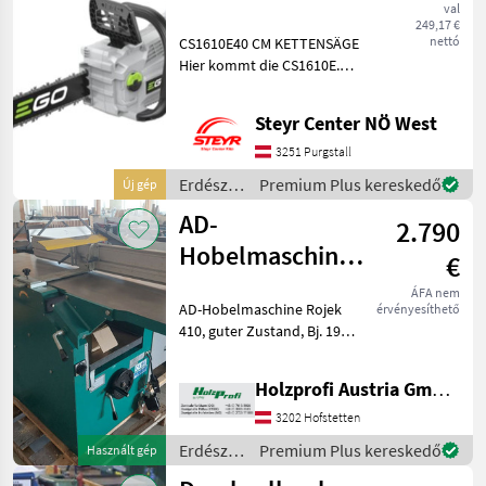
Krpan
val
CS1610E
249,17 €
nettó
CS1610E40 CM KETTENSÄGE
Hier kommt die CS1610E.
Mit der 40 cm langen Akku-
Kettensäge
Steyr Center NÖ West
(Kettengeschwindigkeit 20
m/s) durchschneiden Sie
3251 Purgstall
Stämme und Äste ohne
Erdészeti
Premium Plus kereskedő
Új gép
Mühe.
és
AD-
2.790
faipari
gépek /
Hobelmaschine
€
Oregon
Rojek 410
ÁFA nem
AD-Hobelmaschine Rojek
érvényesíthető
gebraucht
410, guter Zustand, Bj. 1997,
serienmäßige Ausstattung,
3, 4 kW S1, 400
Holzprofi Austria GmbH, Zweigstelle NÖ
kgPreisänderungen
vorbehalten, Irrtümer,
3202 Hofstetten
Druck- und Satzfehler
Erdészeti
Premium Plus kereskedő
Használt gép
vorbehal
és