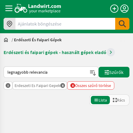
Ajánlatok böngészése
/
Erdészeti És Faipari Gépek
Erdészeti és faipari gépek - használt gépek eladó
Így van sorba rendezve a Landwirt.com-on
Szűrők
x
x
x
Erdeszeti Es Faipari Gepek
Összes szűrő törlése
Lista
Rács
Keresés