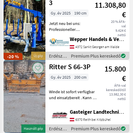
gépek /
3
11.308,80
Sonstige
€
Gy. év 2025
190 cm
20 % ÁFA-
Jetzt neu bei uns:
val
Professioneller
9.424 €
Holzrückewagen von
nettó
Wepper Handels & Vermietungs GmbH
Binderberger! Ideal für
Kleintraktoren, Quads oder
4372 Sankt Georgen am Walde
Buggys – kompakt, robust
Erdészeti
Premium Plus kereskedő
-20 %
Új gép
und leistungsstark. Modell:
és
Ritter S 66-3P
A
15.800
faipari
gépek /
€
Gy. év 2025
200 cm
Binderberger
ÁFA-val
kereskedőtől
Winde ist sofort verfügbar
13.982,30 €
und einsatzbereit . Kann auf
nettó
3 oder 4-Punkt montiert
werden Zugkraft 5.6 -10 to
Gasteiger Landtechnik GmbH
Seilausstoß HBC-Funk
6370 Reith bei Kitzbühel
Kötélbevezető görgő:
Kötélbeveze
Erdészeti
Premium Plus kereskedő
Használt gép