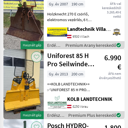
Gy. év 2007
190 cm
ÁFA-val
kereskedőtől
3.265,49 €
Holzknecht 270 E csörlő,
nettó
elektromos vezérlés, 6 t
húzóerő, védőrács, 4
Landtechnik Villach GmbH
kötélcsúszka, véghorog és
hajtótengely, láncfűrész-
9500 Villach
tartó, azonnal szállítható.
Erdészeti
Premium Arany kereskedő
Használt gép
További kérdés
és
Uniforest 85 H
6.990
faipari
gépek /
Pro Seilwinde
€
Holzknecht
Funkseilwinde
Gy. év 2013
200 cm
ÁFA nem
érvényesíthető
Forst
++KOLB LANDTECHNIK++
✅UNIFOREST 85 H PRO
Funkseilwinde ✅8, 5t
KOLB LANDTECHNIK
Zugkraft ✅200cm
Schildbreite
8250 Vorau
✅hydraulischer Seilausstoß
Erdészeti
Premium Plus kereskedő
Használt gép
✅inkl. TERRA Profi Funk -
és
Posch HYDRO-
Ziehen / Kurzl
1.800
faipari