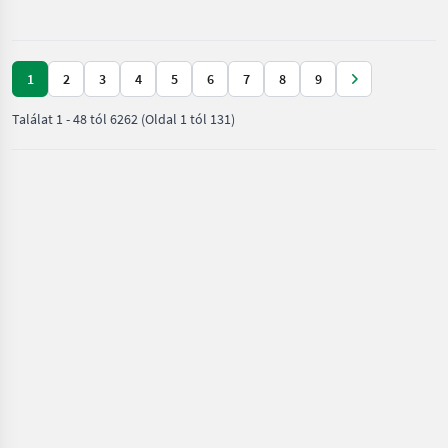
és
faipari
gépek /
Sonstige
1
2
3
4
5
6
7
8
9
Találat
1
-
48
tól
6262
(Oldal 1 tól 131)