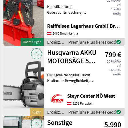
20 % ÁFA-
val
Klassifizierung:
1.250 €
Gebrauchtmaschine;
nettó
Antriebsart: Mechanischer
Antrieb; Anhängung: 3-
Raiffeisen Lagerhaus GmbH Bruck/Leitha
Punkt Aufhängung;
2460 Bruck/Leitha
Kabellänge: 70;
Seildurchmesser (in mm): 9;
Erdészeti
Premium Plus kereskedő
Használt gép
Typ Forstausrüstung
és
Husqvarna AKKU
799 €
faipari
gépek /
MOTORSÄGE 550
20 % ÁFA-
Krpan
val
iXP / 38CM
665,83 €
nettó
HUSQVARNA 550iXP 38cm
Kraft oder Beweglichkeit,
eine professionelle
Kettensäge mit flexiblen
Steyr Center NÖ West
Akku-Optionen Die
Husqvarna 550i XP ist eine
3251 Purgstall
Akku-Kettensäge mit einer
Erdészeti
Premium Plus kereskedő
Új gép
és
Sonstige
5.990
faipari