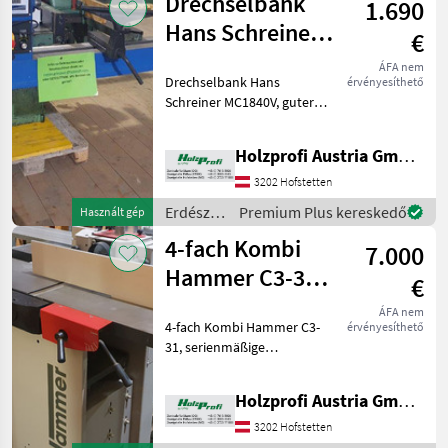
Drechselbank
1.690
faipari
gépek /
Hans Schreiner
€
Rojek
MC1840V
ÁFA nem
Drechselbank Hans
érvényesíthető
gebraucht
Schreiner MC1840V, guter
Zustand, ca. 180
kgPreisänderungen
Holzprofi Austria GmbH, Zweigstelle NÖ
vorbehalten, Irrtümer,
Druck- und Satzfehler
3202 Hofstetten
vorbehalten Erdészeti és
Erdészeti
Premium Plus kereskedő
Használt gép
faipari gépek Es
és
4-fach Kombi
7.000
faipari
gépek /
Hammer C3-31
€
Hans
gebraucht
Schreiner
ÁFA nem
4-fach Kombi Hammer C3-
érvényesíthető
31, serienmäßige
Ausstattung, 2000 mm
Tischlänge, 3 Messer, ca. 450
Holzprofi Austria GmbH, Zweigstelle NÖ
kgPreisänderungen
vorbehalten, Irrtümer,
3202 Hofstetten
Druck- und Satzfehler