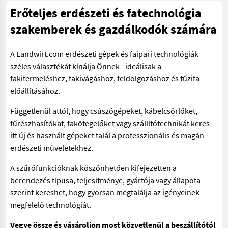
Erőteljes erdészeti és fatechnológia
szakemberek és gazdálkodók számára
A Landwirt.com erdészeti gépek és faipari technológiák
széles választékát kínálja Önnek - ideálisak a
fakitermeléshez, fakivágáshoz, feldolgozáshoz és tűzifa
előállításához.
Függetlenül attól, hogy csúszógépeket, kábelcsörlőket,
fűrészhasítókat, fakötegelőket vagy szállítótechnikát keres -
itt új és használt gépeket talál a professzionális és magán
erdészeti műveletekhez.
A szűrőfunkcióknak köszönhetően kifejezetten a
berendezés típusa, teljesítménye, gyártója vagy állapota
szerint kereshet, hogy gyorsan megtalálja az igényeinek
megfelelő technológiát.
Vegye össze és vásároljon most közvetlenül a beszállítótól