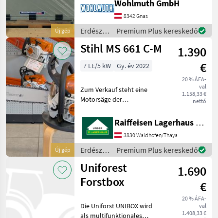
Wohlmuth GmbH
Räder höhenverstellbar,
Euro u.
8342 Gnas
Dreipunktaufnahme,
Erdészeti
Premium Plus kereskedő
Új gép
Vorderwand klappbar mit
és
Stihl MS 661 C-M
Schraubstock Erdésze
1.390
faipari
gépek /
€
7 LE/5 kW
Gy. év 2022
Binderberger
20 % ÁFA-
val
Zum Verkauf steht eine
1.158,33 €
Motorsäge der
nettó
renommierten Marke Stihl,
Modell MS 661 C-M. Diese
Raiffeisen Lagerhaus Waidhofen/Thaya
leistungsstarke Säge
3830 Waidhofen/Thaya
überzeugt mit einer
beeindruckenden
Erdészeti
Premium Plus kereskedő
Új gép
Motorleistung von 7,
és
Uniforest
1.690
faipari
gépek /
Forstbox
€
Stihl
20 % ÁFA-
Die Uniforst UNIBOX wird
val
1.408,33 €
als multifunktionales