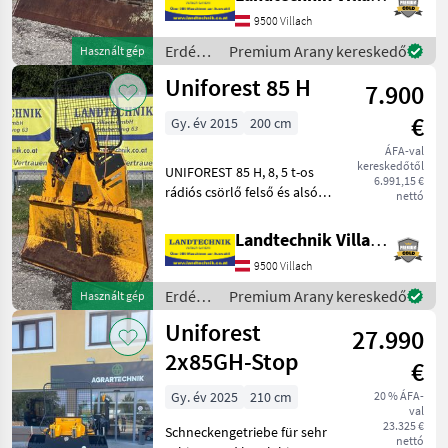
hidraulikus. 210 cm-es
összecsukható lapát, a
9500 Villach
kötélbevezető görgő
Erdészeti
Premium Arany kereskedő
Használt gép
hidraulikus kötéltorony seg
és
Uniforest 85 H
7.900
faipari
gépek /
€
Gy. év 2015
200 cm
Holzknecht
ÁFA-val
kereskedőtől
UNIFOREST 85 H, 8, 5 t-os
6.991,15 €
rádiós csörlő felső és alsó
nettó
kötélbevezető görgővel,
kötélkiadóval, párhuzamos
Landtechnik Villach GmbH
kampós kötéllel,
9500 Villach
kötélcsúszóval, 2
láncfűrész-tartóval, Sapin-
Erdészeti
Premium Arany kereskedő
Használt gép
és
Uniforest
27.990
faipari
gépek /
2x85GH-Stop
€
Uniforest
Gy. év 2025
210 cm
20 % ÁFA-
val
23.325 €
Schneckengetriebe für sehr
nettó