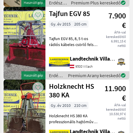
Erdészeti
Premium Plus kereskedő
Használt gép
vorbehalten
és
Tajfun EGV 85
7.900
faipari
gépek /
€
Gy. év 2015
205 cm
Hammer
ÁFA-val
kereskedőtől
Tajfun EGV 85, 8, 5 t-os
6.991,15 €
rádiós kábeles csörlő felső
nettó
és alsó kábelbevezető
görgővel, műanyag kábel
Landtechnik Villach GmbH
párhuzamos kampóval,
9500 Villach
kábelcsúszóval,
vonóhoroggal,
Erdészeti
Premium Arany kereskedő
Használt gép
lemezszélesség:
és
Holzknecht HS
11.900
faipari
gépek /
380 KA
€
Tajfun
Gy. év 2010
210 cm
ÁFA-val
kereskedőtől
10.530,97 €
Holzknecht HS 380 KA
nettó
professzionális hajtóműves
csörlő, 8 t húzóerővel,
Landtechnik Villach GmbH