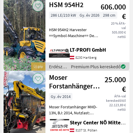
HSM 954H2
606.000
faipari
gépek /
€
286 LE/210 kW
Gy. év 2026
298 cm
Sonstige
20 % ÁFA-
val
HSM 954H2 Harvester
505.000 €
==Symbol-Maschine== Der
nettó
HSM 954H2 ist ein sehr
agiler und kompakter 6-
LT-PROFI GmbH
Rad-Harvester, der speziell
8230 Hartberg
für anspruchsvolle
Forsteinsätze entwicke
Erdészeti
Premium Plus kereskedő
Új gép
és
Moser
25.000
faipari
gépek /
Forstanhänger
€
HSM
MHD-13N mit
Gy. év 2014
ÁFA-val
kereskedőtől
Forstkran MKZ 9
22.123,89 €
Moser Forstanhänger MHD-
nettó
13N, BJ: 2014, Nutzlast:
8.500 kg, Druckluftbremse,
Steyr Center NÖ Mitte Landmaschinentechnik GmbH
4 Stück Rungenpaare,
Beleuchtung, Antrieb,
3107 St. Pölten