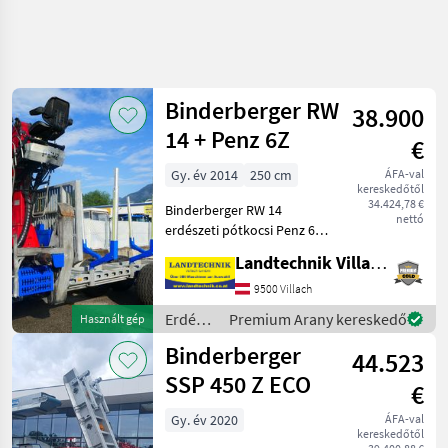
Binderberger RW
38.900
14 + Penz 6Z
€
Gy. év 2014
250 cm
ÁFA-val
kereskedőtől
34.424,78 €
Binderberger RW 14
nettó
erdészeti pótkocsi Penz 6Z
daruval, eredeti magas
Landtechnik Villach GmbH
üléssel, joystickkel és
lábbal működtethető
9500 Villach
vezérléssel, hidraulikus
Erdészeti
Premium Arany kereskedő
Használt gép
önellátás kettős öntvényes
és
Binderberger
44.523
faipari
gépek /
SSP 450 Z ECO
€
Binderberger
Gy. év 2020
ÁFA-val
kereskedőtől