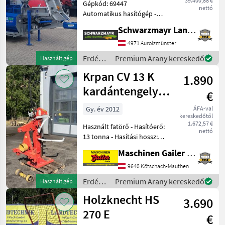
39.400,88 €
Gépkód: 69447
nettó
Automatikus hasítógép -
287, 9 üzemórával - 2020-as
Schwarzmayr Landtechnik GmbH - Aurolzmünster
gyártási évvel - futóművel -
mechanikusan
4971 Aurolzmünster
összecsukható, 4, 40 m
Erdészeti
Premium Arany kereskedő
Használt gép
hosszú szállítószalaggal -
és
Krpan CV 13 K
kard
1.890
faipari
gépek /
kardántengely-
€
Binderberger
meghajtással
Gy. év 2012
ÁFA-val
kereskedőtől
1.672,57 €
Használt fatörő - Hasítóerő:
nettó
13 tonna - Hasítási hossz:
akár 110 cm -
Maschinen Gailer GmbH
Kereszttengely-meghajtás -
Hajtótengely - Mechanikus
9640 Kötschach-Mauthen
rönkemelő - Kétkezes
Erdészeti
Premium Arany kereskedő
Használt gép
vezérlés rögzítőkar
és
Holzknecht HS
3.690
faipari
gépek /
270 E
€
Krpan