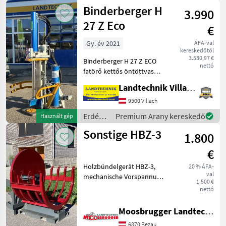
és
Binderberger H
3.990
faipari
gépek /
27 Z Eco
€
Ritter
Gy. év 2021
ÁFA-val
kereskedőtől
3.530,97 €
Binderberger H 27 Z ECO
nettó
fatörő kettős öntöttvas
szivattyúval és kényelmes
Landtechnik Villach GmbH
kétkezes vezérléssel,
hárompontos
9500 Villach
felszereléssel, mechanikus
Erdészeti
Premium Arany kereskedő
Használt gép
rönkemelővel,
és
Sonstige HBZ-3
forgótányérral é
1.800
faipari
gépek /
€
Binderberger
Holzbündelgerät HBZ-3,
20 % ÁFA-
val
mechanische Vorspannung,
1.500 €
mechanische Entlehrung, 3-
nettó
Punktaufnahme,
Stapleraufnahme,
Moosbrugger Landtechnik GmbH
Euroaufnahme,
6870 Bezau