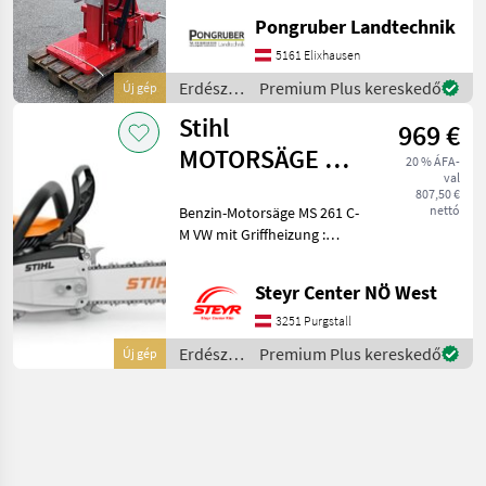
+ Holzlänge: bis 108 cm +
Pongruber Landtechnik
Stempelvor-/rücklauf: max.
27, 8 / 16, 0 cm/s +
5161 Elixhausen
Pumpenleistung: 54 l/min +
Erdészeti
Premium Plus kereskedő
Új gép
Füllmenge Hyd
és
Stihl
969 €
faipari
gépek /
MOTORSÄGE MS
20 % ÁFA-
Vogesenblitz
val
261 C-M VW /
807,50 €
nettó
Benzin-Motorsäge MS 261 C-
40CM
M VW mit Griffheizung :
Robust für
forstwirtschaftliche
Steyr Center NÖ West
Arbeiten Die Benzin-
Kettensäge STIHL MS 261 C-
3251 Purgstall
M ist bestens ausgestattet
Erdészeti
Premium Plus kereskedő
Új gép
für forst
és
faipari
gépek /
Stihl