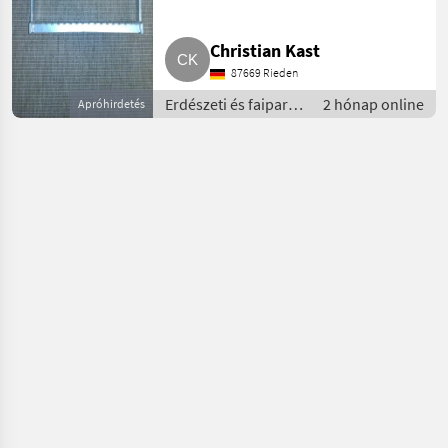
Rückewagen
Christian Kast
87669 Rieden
Erdészeti és faipari
2 hónap online
Apróhirdetés
gépek / Erdészeti
pótkocsi