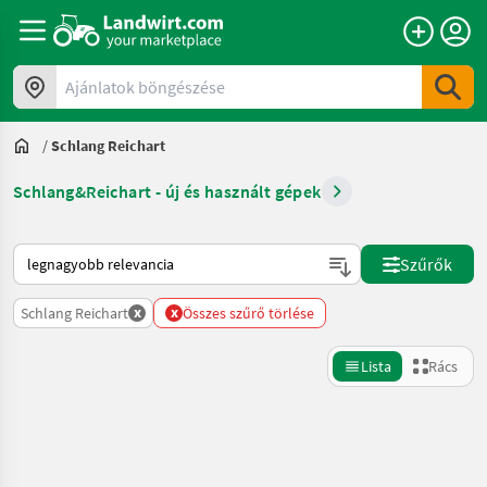
Ajánlatok böngészése
/
Schlang Reichart
Schlang&Reichart - új és használt gépek
Így van sorba rendezve a Landwirt.com-on
Szűrők
x
x
Schlang Reichart
Összes szűrő törlése
Lista
Rács
Keresés