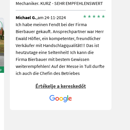
Mechaniker. KURZ - SEHR EMPFEHLENSWERT
Michael G.
,am 24-11-2024
Ich habe meinen Fendt bei der Firma
Bierbauer gekauft. Ansprechpartner war Herr
Ewald Höfler, ein kompetenter, freundlicher
Verkäufer mit Handschlagqualität!!! Das ist
heutzutage eine Seltenheit! Ich kann die
Firma Bierbauer mit bestem Gewissen
weiterempfehlen! Auf der Messe in Tull durfte
ép
ich auch die Chefin des Betriebes
kennenlernen. Sie ist offensichtlich das Herz
Értékelje a kereskedőt
des Unternehmens, ist top informiert, spricht
mehrere Sprachen und ist sehr kompetent!
Darüber hinaus ist sie eine sehr hübsche,
freundliche
Milan P.
,am 11-06-2024
Überaus freundliches Personal und super