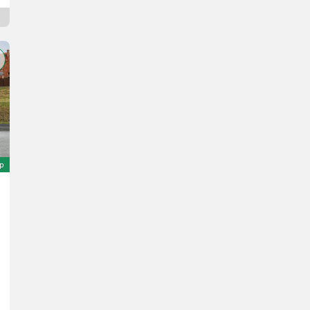
Chef. Haben mir in der Not geholfen.
Heutzutage sind solche lieben Menschen Gold
wert. Hier ist man auf jedenfall bestens
aufgehoben. Danke nochmals für alles
Johann B.
,am 19-01-2024
Sehr freundliche Bedienung. Sehr nettes
Ambiente, frisch gemachte warme Jausen
ép