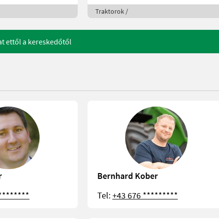
Traktorok /
at ettől a kereskedőtől
r
Bernhard Kober
********
Tel:
+43 676 *********