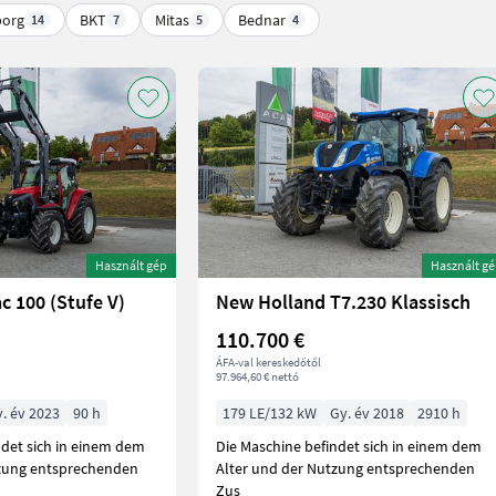
borg
BKT
Mitas
Bednar
14
7
5
4
Használt gép
Használt g
c 100 (Stufe V)
New Holland T7.230 Klassisch
110.700 €
ÁFA-val kereskedőtől
97.964,60 € nettó
. év 2023
90 h
179 LE/132 kW
Gy. év 2018
2910 h
ndet sich in einem dem
Die Maschine befindet sich in einem dem
tzung entsprechenden
Alter und der Nutzung entsprechenden
Zus