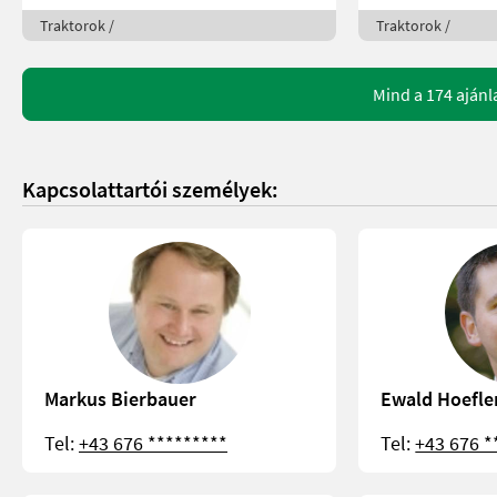
Traktorok /
Traktorok /
Mind a 174 ajánl
Kapcsolattartói személyek:
Markus Bierbauer
Ewald Hoefle
Tel:
+43 676 *********
Tel:
+43 676 *