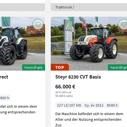
Traktorok /
TOP
Használt gép
Használt g
rect
Steyr 6230 CVT Basis
66.000 €
20 % ÁFA-val
55.000 € nettó
1860 h
227 LE/167 kW
Gy. év 2012
8540 h
ndet sich in einem dem
tzung entsprechenden
Die Maschine befindet sich in einem dem
Alter und der Nutzung entsprechenden
Zus