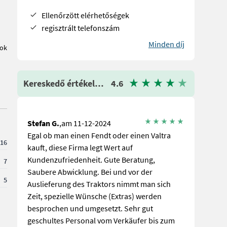
Ellenőrzött elérhetőségek
regisztrált telefonszám
Minden díj
tok
Kereskedő értékelése
4.6
Stefan G.
,am 11-12-2024
Egal ob man einen Fendt oder einen Valtra
16
kauft, diese Firma legt Wert auf
Kundenzufriedenheit. Gute Beratung,
7
Saubere Abwicklung. Bei und vor der
5
Auslieferung des Traktors nimmt man sich
Zeit, spezielle Wünsche (Extras) werden
besprochen und umgesetzt. Sehr gut
geschultes Personal vom Verkäufer bis zum