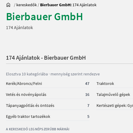
/
kereskedők
/
Bierbauer GmbH:
174 Ajánlatok
Bierbauer GmbH
174 Ajánlatok
174 Ajánlatok - Bierbauer GmbH
Elosztva 10 kategóriába · mennyiség szerint rendezve
Kerék/Abroncs/Felni
47
Traktorok
Vetés és növényápolás
16
Talajművelő gépek
Tápanyagpótlás és öntözés
7
Kertészeti gépek: G
Egyéb traktor tartozékok
5
A KERESKEDŐ LEGNÉPSZERŰBB MÁRKÁI