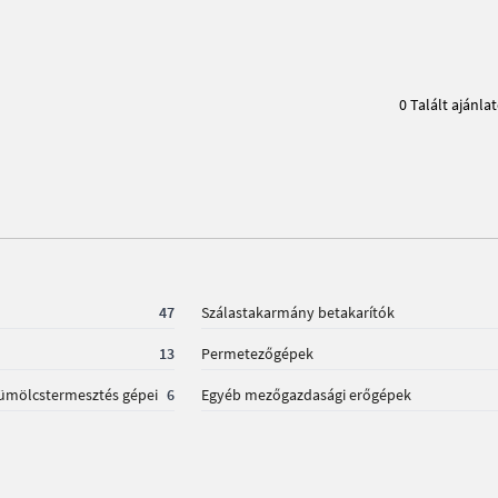
0 Talált ajánla
47
Szálastakarmány betakarítók
13
Permetezőgépek
yümölcstermesztés gépei
6
Egyéb mezőgazdasági erőgépek