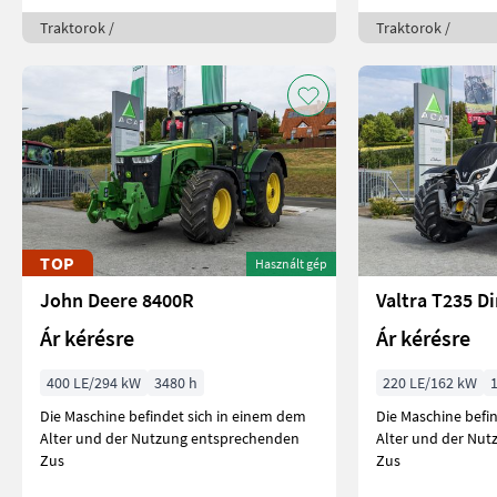
Traktorok /
Traktorok /
TOP
Használt gép
John Deere 8400R
Valtra T235 Di
Ár kérésre
Ár kérésre
400 LE/294 kW
3480 h
220 LE/162 kW
Die Maschine befindet sich in einem dem
Die Maschine befi
Alter und der Nutzung entsprechenden
Alter und der Nu
Zus
Zus