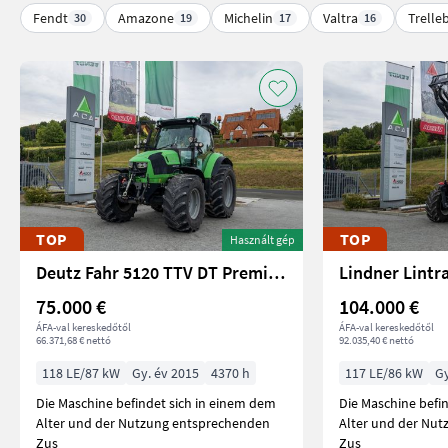
Fendt
Amazone
Michelin
Valtra
Trelle
30
19
17
16
TOP
TOP
Használt gép
Deutz Fahr 5120 TTV DT Premium Plus
Lindner Lintra
75.000 €
104.000 €
ÁFA-val kereskedőtől
ÁFA-val kereskedőtől
66.371,68 € nettó
92.035,40 € nettó
118 LE/87 kW
Gy. év 2015
4370 h
117 LE/86 kW
Gy
Die Maschine befindet sich in einem dem
Die Maschine befi
Alter und der Nutzung entsprechenden
Alter und der Nu
Zus
Zus