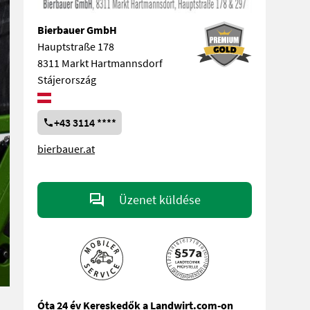
Bierbauer GmbH
Hauptstraße 178
8311 Markt Hartmannsdorf
Stájerország
+43 3114 ****
bierbauer.at
Üzenet küldése
Óta 24 év Kereskedők a Landwirt.com-on