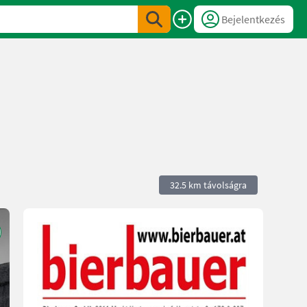
Bejelentkezés
32.5 km távolságra