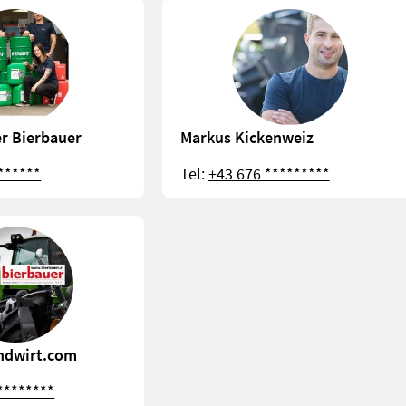
er Bierbauer
Markus Kickenweiz
******
Tel:
+43 676 *********
ndwirt.com
********