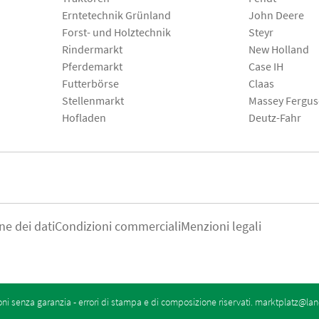
Erntetechnik Grünland
John Deere
Forst- und Holztechnik
Steyr
Rindermarkt
New Holland
Pferdemarkt
Case IH
Futterbörse
Claas
Stellenmarkt
Massey Fergu
Hofladen
Deutz-Fahr
ne dei dati
Condizioni commerciali
Menzioni legali
oni senza garanzia - errori di stampa e di composizione riservati.
marktplatz@lan