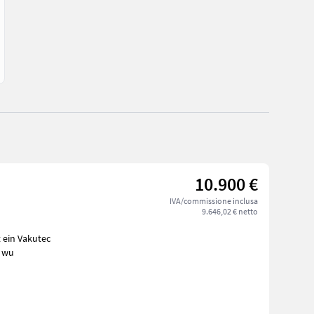
10.900 €
IVA/commissione inclusa
9.646,02 € netto
jahr 2007 Das Fass wu