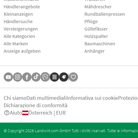
Händlerangebote
Mähdrescher
Kleinanzeigen
Rundballenpressen
Händlersuche
Pflüge
Versteigerungen
Güllefässer
Alle Kategorien
Holzspalter
Alle Marken
Baumaschinen
Anzeige aufgeben
Anhänger
Chi siamo
Dati multimediali
Informativa sui cookie
Protezio
Dichiarazione di conformità
Aiuto
Österreich | EUR
© Copyright 2026 Landwirt.com GmbH Tutti i diritti riservati. Tutte le informazi