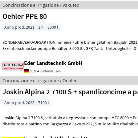
Concimazione e irrigazione / Vakutec
Oehler PPE 80
Anno prod. 2021
1 h
8000 l
SONDERABVERKAUFSAKTION nur eine Fuhre bisher gefahren Baujahr 2021
Exzenterschneckenpumpe Behälter: 8.000 ltr. GFK-Tank - Unterlegkeile - 
Schie
Eder Landtechnik GmbH
83104 Tuntenhausen
Concimazione e irrigazione / Oehler
Joskin Alpina 2 7100 S + spandiconcime a p
Anno prod. 2023
7100 l
Joskin Alpina 2 7100 S, serbatoio a depressione con pompa MEC 8000 e Pendislide Basic,
distributore a pattino con larghezza di lavoro di 7, 5 m, idraulico ribaltab