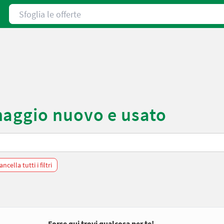
Sfoglia le offerte
naggio nuovo e usato
ancella tutti i filtri
Forse qui trovi qualcosa per te!