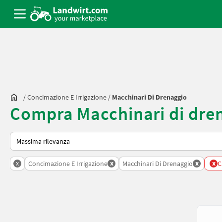
/
Concimazione E Irrigazione
/
Macchinari Di Drenaggio
Compra Macchinari di dre
Ecco come viene ordinato su Landwirt.com
x
x
x
x
Concimazione E Irrigazione
Macchinari Di Drenaggio
C