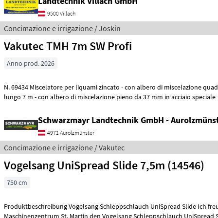
Landtechnik Villach GmbH
9500 Villach
Concimazione e irrigazione / Joskin
Vakutec TMH 7m SW Profi
Anno prod. 2026
N. 69434 Miscelatore per liquami zincato - con albero di miscelazione quadrato massiccio
lungo 7 m - con albero di miscelazione pieno da 37 mm in acciaio speciale
Schwarzmayr Landtechnik GmbH - Aurolzmüns
4971 Aurolzmünster
Concimazione e irrigazione / Vakutec
Vogelsang UniSpread Slide 7,5m (14546)
750 cm
Produktbeschreibung Vogelsang Schleppschlauch UniSpread Slide Ich freue mich, Ihnen im
Maschinenzentrum St. Martin den Vogelsang Schleppschlauch UniSpread S