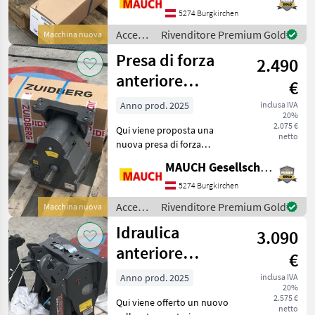
MF 7S Efficient + Exclusive.
5274 Burgkirchen
L'attrezzatura è disponibile
Accessori
Rivenditore Premium Gold
Macchina nuova
a Burgkirchen.
per
Presa di forza
2.490
trattore
/
anteriore
€
Zuidberg
Zuidberg
Anno prod. 2025
inclusa IVA
20%
compatibile con
2.075 €
Qui viene proposta una
la serie Valtra G
netto
nuova presa di forza
anteriore Zuidberg
MAUCH Gesellschaft m.b.H. & Co.KG
compatibile con la serie G
di Valtra. L'attrezzatura è
5274 Burgkirchen
disponibile a Burgkirchen.
Accessori
Rivenditore Premium Gold
Macchina nuova
Per poter dedicarv
per
Idraulica
3.090
trattore
/
anteriore
€
Zuidberg
Zuidberg per MF
Anno prod. 2025
inclusa IVA
20%
5S
2.575 €
Qui viene offerto un nuovo
netto