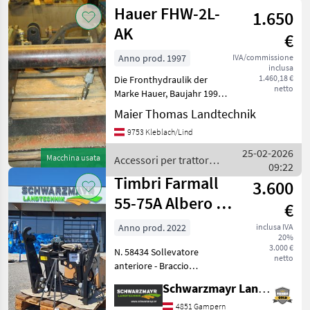
per
Hauer FHW-2L-
1.650
trattore
/
AK
€
Zuidberg
Anno prod. 1997
IVA/commissione
inclusa
1.460,18 €
Die Fronthydraulik der
netto
Marke Hauer, Baujahr 1997,
ist ein robustes und
Maier Thomas Landtechnik
zuverlässiges Anbaugerät,
9753 Kleblach/Lind
das speziell für
landwirtschaftliche
25-02-2026
Macchina usata
Accessori per trattore /
Traktoren konzipiert wurde.
09:22
Hauer
Auc
Timbri Farmall
3.600
55-75A Albero di
€
trasmissione
Anno prod. 2022
inclusa IVA
20%
anteriore
3.000 €
N. 58434 Sollevatore
netto
anteriore - Braccio
superiore cat. II - Cilindro di
Schwarzmayr Landtechnik GmbH - Gampern
sollevamento DW
Dotazione aggiuntiva: - 2
4851 Gampern