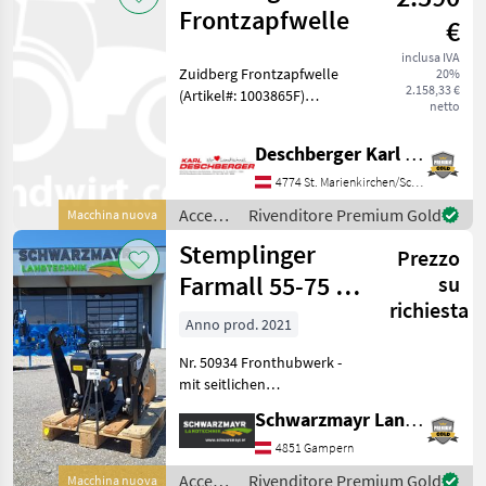
/
Frontzapfwelle
€
Sauter
inclusa IVA
Zuidberg Frontzapfwelle
20%
2.158,33 €
(Artikel#: 1003865F)
netto
passend zu Steyr Profi /
Profi CVT (Stufe V) und Case
Deschberger Karl Landtechnik GesmbH & Co KG
IH Maxxum / Maxxum CVX
(Stufe V) mit original
4774 St. Marienkirchen/Schärding
Fronthydraulik; OHNE
Accessori
Rivenditore Premium Gold
Macchina nuova
per
Stemplinger
Prezzo
trattore
/
Farmall 55-75 C
su
Zuidberg
richiesta
Fronthubwerk
Anno prod. 2021
Nr. 50934 Fronthubwerk -
mit seitlichen
Abstützungen - mit
Schwarzmayr Landtechnik GmbH - Gampern
Fanghacken Kat 2 - mit
Frontoberlenker - mit DW
4851 Gampern
Hubzylinder mit
Accessori
Rivenditore Premium Gold
Macchina nuova