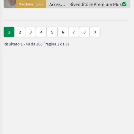
di aggancio rapido Cat. 2,
Accessori
Rivenditore Premium Plus
Macchina nuova
valvola di co
per
trattore
/ Aigner
1
2
3
4
5
6
7
8
Risultato
1
-
48
da
366
(Pagina 1 da 8)