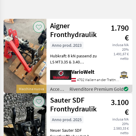
Affina
la
ricerca
Aigner
1.790
Fronthydraulik
€
Categoria
Paese
Filtri
3
Anno prod. 2023
inclusa IVA
20%
Mostra
1.491,67 €
PERCORSO
Hubkraft: 8 kN passend zu
Reimposta
366
netto
ATTUALE
LS MT3.35 & 3.40
risultati
Hydraulikanschluss vorne,
Settore
VarioWelt
doppeltwirkend mit
agricolo
Steckkupplungen &
4702 Wallern an der Trattnach
Accessori
Klappdeckel Kuppeldreieck
Per
Accessori
Rivenditore Premium Gold
Macchina nuova
Trattore
Kat. Kommunal
per
Sauter SDF
Unterlenker K
Impianti
3.100
trattore
Idraulici
/
Fronthydraulik
Frontali
€
Aigner
Anno prod. 2025
inclusa IVA
SCEGLI
20%
CATEGORIA
2.583,33 €
Neuer Sauter SDF
netto