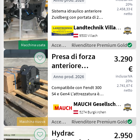
Anno prod. 2026
20%
2.458,33 €
Sistema idraulico anteriore
netto
Zuidberg con portata di 2, 2
t, dotato di bracci inferiori
Landtechnik Villach GmbH
ribaltabili e attacco rapido,
compatibile con i nuovi
9500 Villach
modelli New Holland T5 80
Accessori
Rivenditore Premium Gold
Macchina usata
per
Presa di forza
3.290
trattore
/
anteriore
€
Zuidberg
Zuidberg per
Anno prod. 2026
inclusa IVA
20%
Fendt 300 S4 +
2.741,67 €
Compatibile con Fendt 300
Gen4
netto
S4 e Gen4 L'attrezzatura è
disponibile a Burgkirchen.
MAUCH Gesellschaft m.b.H. & Co.KG
Per poterle dedicare tutto il
tempo necessario, la prego
5274 Burgkirchen
di fissare un appuntamento
Accessori
Rivenditore Premium Gold
Macchina nuova
per
Hydrac
2.950
trattore