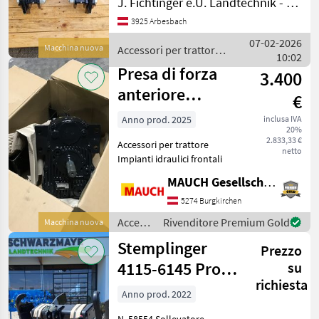
J. Fichtinger e.U. Landtechnik - Metalltechnik
Compensazione pendolare
3925 Arbesbach
Accessori per trattore
Impianti idraulici frontali
07-02-2026
Macchina nuova
Accessori per trattore /
10:02
Sonstige
Presa di forza
3.400
anteriore
€
Stemplinger per
Anno prod. 2025
inclusa IVA
20%
Steyr Kompakt
2.833,33 €
Accessori per trattore
4065
netto
Impianti idraulici frontali
MAUCH Gesellschaft m.b.H. & Co.KG
5274 Burgkirchen
Accessori
Rivenditore Premium Gold
Macchina nuova
per
Stemplinger
Prezzo
trattore
/
4115-6145 Profi
su
Stemplinger
richiesta
H Sollevatore
Anno prod. 2022
anteriore
N. 58554 Sollevatore