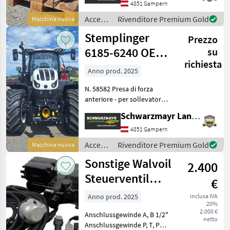
sollevamento con gancio di
4851 Gampern
sicurezza Walterscheid cat.
Accessori
Rivenditore Premium Gold
Macchina nuova
3L compatibile c
per
Stemplinger
Prezzo
trattore
/
6185-6240 OEM
su
Stemplinger
richiesta
Assoluto Fr
Anno prod. 2025
N. 58582 Presa di forza
anteriore - per sollevatore
anteriore originale - per
Schwarzmayr Landtechnik GmbH - Gampern
Steyr Absolut / Case Puma
Dotazione aggiuntiva: - con
4851 Gampern
sospensione a molle su
Accessori
Rivenditore Premium Gold
Macchina nuova
entra
per
Sonstige Walvoil
2.400
trattore
/
Steuerventil
€
Stemplinger
Komplettset mit
Anno prod. 2025
inclusa IVA
20%
Joystick un
2.000 €
Anschlussgewinde A, B 1/2"
netto
Anschlussgewinde P, T, PW