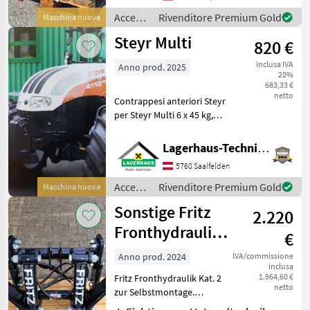
tubi verso la parte
Accessori
Rivenditore Premium Gold
Macchina nuova
anteriore Opzionale con m
per
Steyr Multi
820 €
trattore
/
inclusa IVA
Anno prod. 2025
Stemplinger
20%
683,33 €
netto
Contrappesi anteriori Steyr
per Steyr Multi 6 x 45 kg,
supporti inclusi (Cod. art.
906745) Accessori per
Lagerhaus-Technik Saalfelden
trattore Impianti idraulici
5760 Saalfelden
frontali
Accessori
Rivenditore Premium Gold
Macchina nuova
per
Sonstige Fritz
2.220
trattore
/ Steyr
Fronthydraulik
€
Standard 2400
Anno prod. 2024
IVA/commissione
inclusa
1.964,60 €
Fritz Fronthydraulik Kat. 2
netto
zur Selbstmontage.
Cilindro: Doppio effetto,