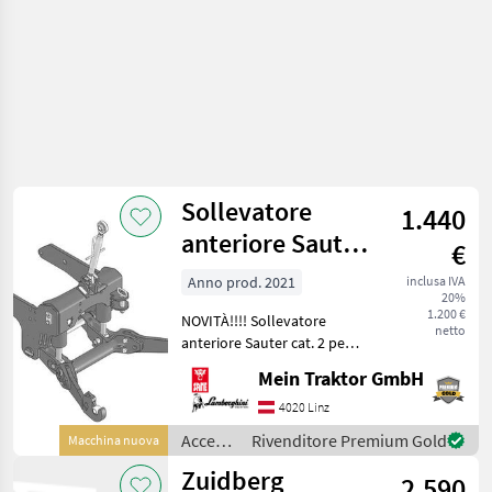
Sollevatore
1.440
anteriore Sauter
€
cat. 2
Anno prod. 2021
inclusa IVA
20%
1.200 €
NOVITÀ!!!! Sollevatore
netto
anteriore Sauter cat. 2 per
Dorado Classic (MY20) -
Mein Traktor GmbH
Deutz 5070/80/90 D Ecoline
- Capacità di sollevamento
4020 Linz
21 kN (2, 1 t) - 2 cilindri a
Accessori
Rivenditore Premium Gold
Macchina nuova
doppio
per
Zuidberg
2.590
trattore