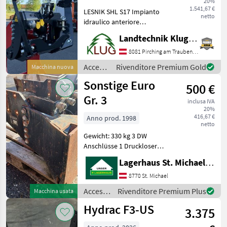
20%
1.541,67 €
LESNIK SHL S17 Impianto
netto
idraulico anteriore
universale per una facile
Landtechnik Klug e. U.
installazione su quasi tutti i
trattori fino a circa 90 HP.
8081 Pirching am Traubenberg
Cilindro di sollevamento a
Accessori
Rivenditore Premium Gold
Macchina nuova
doppio e
per
Sonstige Euro
500 €
trattore
/
Gr. 3
inclusa IVA
Lesnik
20%
416,67 €
Anno prod. 1998
netto
Gewicht: 330 kg 3 DW
Anschlüsse 1 Druckloser
Rücklauf Um Ihnen
Lagerhaus St. Michael ob Leoben eGen
unnötige Wartezeiten oder
Wegstrecken zu ersparen,
8770 St. Michael
bitten wir Sie um vorherige
Accessori
Rivenditore Premium Plus
Macchina usata
Kontaktaufnahme, fall
per
Hydrac F3-US
3.375
trattore
/