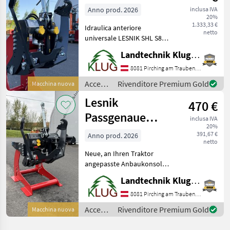
Anno prod. 2026
inclusa IVA
20%
1.333,33 €
Idraulica anteriore
netto
universale LESNIK SHL S8
con potenza di
Landtechnik Klug e. U.
sollevamento di 800 kg per
AUTOMONTAGGIO senza
8081 Pirching am Traubenberg
staffa di montaggio, per
Accessori
Rivenditore Premium Gold
Macchina nuova
piccoli trattori da 25 a 55
per
Lesnik
HP, p
470 €
trattore
/
Passgenaue
inclusa IVA
Lesnik
20%
Konsolen zur
391,67 €
Anno prod. 2026
netto
SHL S Universal
Neue, an Ihren Traktor
angepasste Anbaukonsolen
für die LESNIK
Landtechnik Klug e. U.
Universalfronthydrauliken
der Serie SHL S8 / S17 / S25
8081 Pirching am Traubenberg
/ S35. Die Anbaukonsolen
Accessori
Rivenditore Premium Gold
Macchina nuova
sind optimal an den je
per