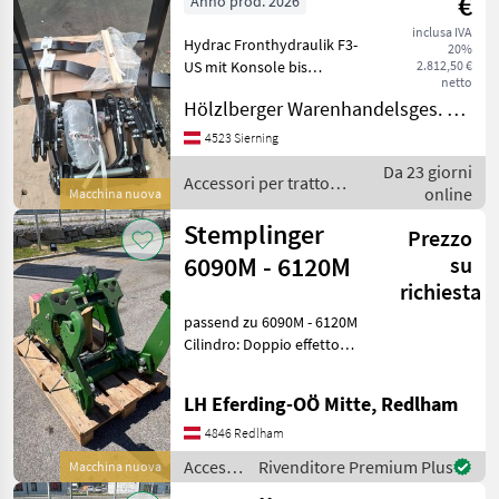
€
Anno prod. 2026
Sonstige
inclusa IVA
Hydrac Fronthydraulik F3-
20%
US mit Konsole bis
2.812,50 €
netto
Kupplungsgehäuse inkl.
Hölzlberger Warenhandelsges. m. b. H.
Schlauchsatz, passend zu
Same Siver 110-130. Das
4523 Sierning
Hubwerk ist neu und war
Da 23 giorni
noch nicht montiert. C
Accessori per trattore
online
Macchina nuova
/ Hydrac
Stemplinger
Prezzo
6090M - 6120M
su
richiesta
passend zu 6090M - 6120M
Cilindro: Doppio effetto
Accessori per trattore
Impianti idraulici frontali
LH Eferding-OÖ Mitte, Redlham
4846 Redlham
Accessori
Rivenditore Premium Plus
Macchina nuova
per