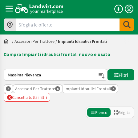
Sfoglia le offerte
/
Accessori Per Trattore
/
Impianti Idraulici Frontali
Compra Impianti idraulici frontali nuovo e usato
Ecco come viene ordinato su Landwirt.com
Filtri
x
x
x
Accessori Per Trattore
Impianti Idraulici Frontali
x
Cancella tutti i filtri
Elenco
Griglia