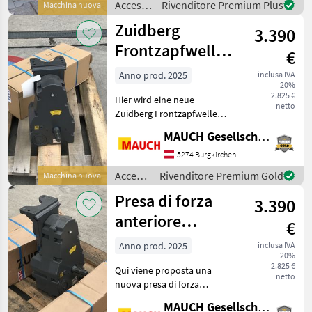
Accessori
Rivenditore Premium Plus
Macchina nuova
Bohrungen bzw. Gewinde
per
Zuidberg
etc. zur Be
3.390
trattore
/
Frontzapfwelle
€
Stemplinger
zum MF 6S
Anno prod. 2025
inclusa IVA
20%
Efficient +
2.825 €
Hier wird eine neue
Exclusive
netto
Zuidberg Frontzapfwelle
passend zum MF 6S Efficient
MAUCH Gesellschaft m.b.H. & Co.KG
+ Exclusive angeboten. Das
Gerät ist in Burgkirchen
5274 Burgkirchen
lagernd. Damit ich mir
Accessori
Rivenditore Premium Gold
Macchina nuova
ausreichend
per
Presa di forza
3.390
trattore
/
anteriore
€
Zuidberg
Zuidberg per MF
Anno prod. 2025
inclusa IVA
20%
7S Efficient +
2.825 €
Qui viene proposta una
Exclusive
netto
nuova presa di forza
anteriore Zuidberg
MAUCH Gesellschaft m.b.H. & Co.KG
compatibile con il modello