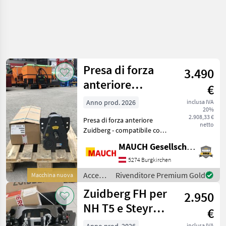
Presa di forza
3.490
anteriore
€
Zuidberg per
Anno prod. 2026
inclusa IVA
20%
Fendt serie 500
2.908,33 €
Presa di forza anteriore
SCR o S4
netto
Zuidberg - compatibile con
Fendt 500 SCR o S4
MAUCH Gesellschaft m.b.H. & Co.KG
L'attrezzatura è disponibile
a magazzino a Burgkirchen.
5274 Burgkirchen
Per poter dedicarvi tutto il
Accessori
Rivenditore Premium Gold
Macchina nuova
temp
per
Zuidberg FH per
2.950
trattore
/
NH T5 e Steyr
€
Zuidberg
Compakt
inclusa IVA