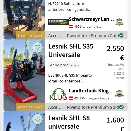
N. 52210 Sollevatore
anteriore - con ganci di
aggancio Cat. 3 - con
Schwarzmayr Landtechnik GmbH - Aurolzmünster
pulsante di comando con
limitatore di corsa - con
4971 Aurolzmünster
braccio superiore anteriore
Accessori
Rivenditore Premium Gold
Macchina nuova
- con cilindro di
per
Lesnik SHL S35
2.550
trattore
/
Universale
€
Stemplinger
Anno prod. 2026
inclusa IVA
20%
2.125 €
LESNIK SHL S35 Impianto
netto
idraulico anteriore
universale da montare per
Landtechnik Klug e. U.
trattori da 140 a 230 CV,
gancio di presa del braccio
8081 Pirching am Traubenberg
inferiore Walterscheid
Accessori
Rivenditore Premium Gold
Macchina nuova
Cat.3L, larghezza
per
Lesnik SHL S8
1.600
trattore
/
universale
€
Lesnik