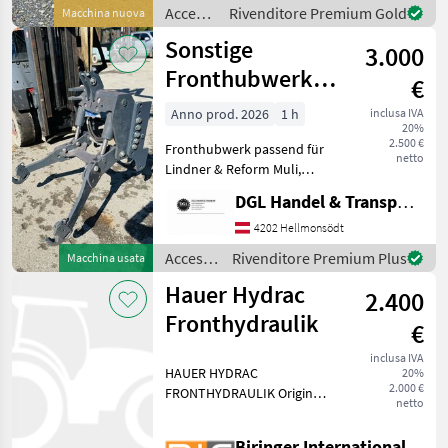
sarà lieto di mostrarvi
Accessori
Rivenditore Premium Gold
Macchina nuova
l'attre
per
Sonstige
3.000
trattore
/ Steyr
Fronthubwerk
€
passens für
Anno prod. 2026
1 h
inclusa IVA
20%
Lindner&Reform
2.500 €
Fronthubwerk passend für
Muli
netto
Lindner & Reform Muli,
Neu!!! Für sämtliche
DGL Handel & Transporte
Modelle universal: T10X, T9,
T8, T7, 770, 82S, 102, 92 etc.
4202 Hellmonsödt
Hubkraft 1500 kg,
Accessori
Rivenditore Premium Plus
Macchina usata
Eigengewicht mi
per
Hauer Hydrac
2.400
trattore
/
Fronthydraulik
€
Sonstige
inclusa IVA
HAUER HYDRAC
20%
2.000 €
FRONTHYDRAULIK Original
netto
und ungebraucht passend
zu Case CS75, CS86, CS94
Biringer International GmbH