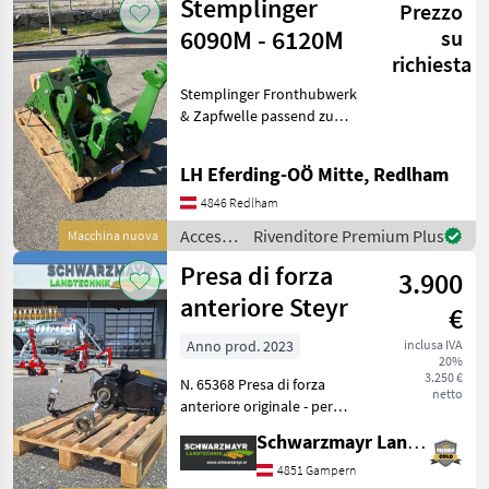
Stemplinger
Prezzo
trattore
/
6090M - 6120M
su
Stemplinger
richiesta
Stemplinger Fronthubwerk
& Zapfwelle passend zu
6090M - 6120M Cilindro:
Doppio effetto Accessori
LH Eferding-OÖ Mitte, Redlham
per trattore Impianti
idraulici frontali
4846 Redlham
Accessori
Rivenditore Premium Plus
Macchina nuova
per
Presa di forza
3.900
trattore
/
anteriore Steyr
€
Stemplinger
Anno prod. 2023
inclusa IVA
20%
3.250 €
N. 65368 Presa di forza
netto
anteriore originale - per
Steyr Absolut CVT (non AFS
Schwarzmayr Landtechnik GmbH - Gampern
Connect) Il team di vendita
della ditta Schwarzmayr
4851 Gampern