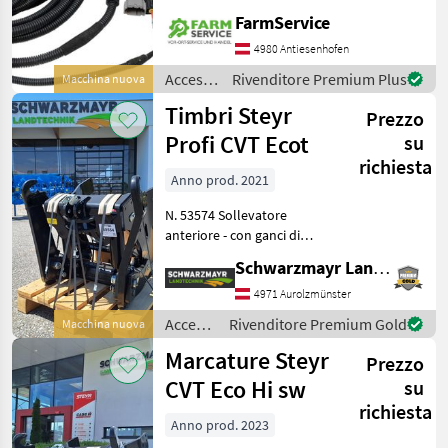
3/4" Betriebsdruck maximal
FarmService
250 bar Durchflussmenge
maximal 80 l/min
4980 Antiesenhofen
Rücklaufdruck maximal 25
Accessori
Rivenditore Premium Plus
Macchina nuova
bar
per
Timbri Steyr
Prezzo
trattore
/
Profi CVT Ecot
su
Sonstige
richiesta
Anno prod. 2021
N. 53574 Sollevatore
anteriore - con ganci di
aggancio Cat. 3 - con
Schwarzmayr Landtechnik GmbH - Aurolzmünster
pulsante di comando con
limitatore di corsa - con
4971 Aurolzmünster
braccio superiore anteriore
Accessori
Rivenditore Premium Gold
Macchina nuova
- con cilindro di
per
Marcature Steyr
Prezzo
trattore
/
CVT Eco Hi sw
su
Stemplinger
richiesta
Anno prod. 2023