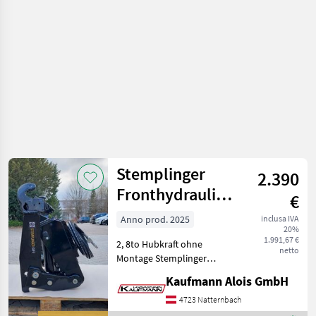
trattore
/
Lesnik
Stemplinger
2.390
Fronthydraulik
€
Universal
Anno prod. 2025
inclusa IVA
20%
1.991,67 €
2, 8to Hubkraft ohne
netto
Montage Stemplinger
Universal-Frontkraftheber
Kaufmann Alois GmbH
zur individuellen Montage
an verschiedene
4723 Natternbach
Traktortypen. Die