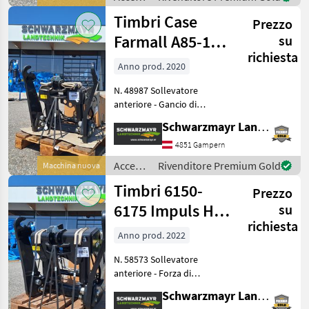
Absperhahn - mit 2
per
Timbri Case
Hydraulikleitun
Prezzo
trattore
/
Farmall A85-115
su
Stemplinger
richiesta
Albero di
Anno prod. 2020
trasmissione
N. 48987 Sollevatore
anteriore
anteriore - Gancio di
aggancio cat. II - Braccio
Schwarzmayr Landtechnik GmbH - Gampern
superiore cat. II - Cilindro di
sollevamento DW - 2 tubi
4851 Gampern
verso la parte anteriore Il
Accessori
Rivenditore Premium Gold
Macchina nuova
team d
per
Timbri 6150-
Prezzo
trattore
/
6175 Impuls H
su
Stemplinger
richiesta
Fro
Anno prod. 2022
N. 58573 Sollevatore
anteriore - Forza di
sollevamento 40 kN (4, 0 t a
Schwarzmayr Landtechnik GmbH - Gampern
200 bar), - Bracci di