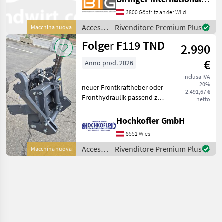
Steyr Accessori per trattore
Impianti idraulici frontali
3800 Göpfritz an der Wild
Accessori
Rivenditore Premium Plus
Macchina nuova
per
Folger F119 TND
2.990
trattore
/ Hauer
€
Anno prod. 2026
inclusa IVA
20%
neuer Frontkraftheber oder
2.491,67 €
Fronthydraulik passend zu
netto
NewHolland TND inkl.
Oberlenker mechn.
Hochkofler GmbH
Schnellfankhacken
8551 Wies
Accessori per trattore
Impianti idraulici frontali
Accessori
Rivenditore Premium Plus
Macchina nuova
per
trattore
/ Folger