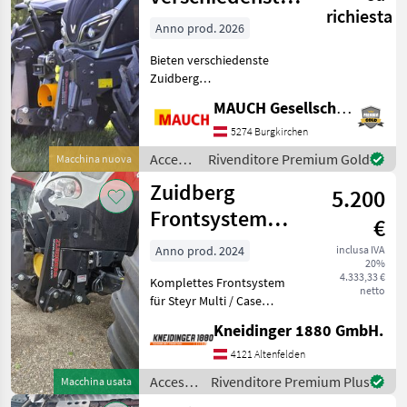
Deere
richiesta
Frontkrafth. und
Anno prod. 2026
Frontzapfwellen
Bieten verschiedenste
Zuidberg
Frontkraftheber/Fronthydrauliken
MAUCH Gesellschaft m.b.H. & Co.KG
und Frontzapfwellen auf
Bestellung an. - für alle
5274 Burgkirchen
Marken - zur
Accessori
Rivenditore Premium Gold
Macchina nuova
Selbstmontage - inklusive
per
Zuidberg
Liefe
5.200
trattore
/
Frontsystem
€
Zuidberg
Steyr Multi /
Anno prod. 2024
inclusa IVA
20%
Kompakt
4.333,33 €
Komplettes Frontsystem
Ecotech
netto
für Steyr Multi / Case
Luxxum / New Holland T5
Kneidinger 1880 GmbH.
Gleiche Version auch für
Steyr Kompakt / Case
4121 Altenfelden
Farmall C / New Holland T4
Accessori
Rivenditore Premium Plus
Macchina usata
lagernd Nachrüstsatz
per