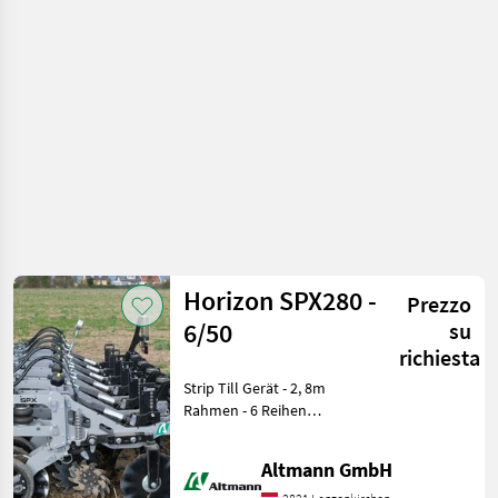
terreno
/
Sonstige
Horizon SPX280 -
Prezzo
6/50
su
richiesta
Strip Till Gerät - 2, 8m
Rahmen - 6 Reihen
montiert auf 50cm
Reihenabstand -
Altmann GmbH
pneumatisch belastete