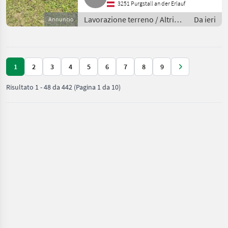
3251 Purgstall an der Erlauf
Lavorazione terreno / Altri
Da ieri
Annuncio
attrezzi per lavorazione
terreno
1
2
3
4
5
6
7
8
9
Risultato
1
-
48
da
442
(Pagina 1 da 10)