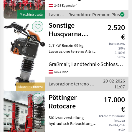
Körperabstand: 75; Anzahl
2493 Eggendorf
der Körper: 6;
Lavorazione
Rivenditore Premium Plus
Macchina usata
Klappvorrichtung: Ja;
terreno
Sonstige
Frontanbau: Ja; Anzahl
2.520
/
Einböck
Husqvarna
€
Stampfer LT6005
inclusa IVA
2, 7 kW Benzin 69 kg
20%
Lavorazione terreno Altri
2.100 €
attrezzi per lavorazione
netto
terreno
Graßmair, Landtechnik-Schlosserei GmbH
6074 Rinn
20-02-2026
Lavorazione terreno /
11:07
Macchina nuova
Sonstige
Pöttinger
17.000
Rotocare
€
IVA/commissione
Stützradverstellung
inclusa
hydraulisch Beleuchtung
15.044,25 €
Lavorazione terreno Altri
netto