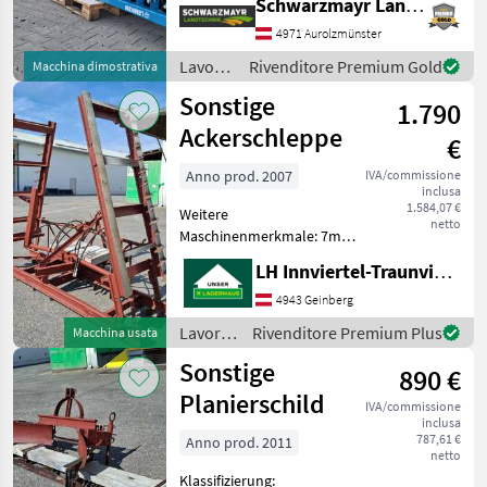
Schwarzmayr Landtechnik GmbH - Aurolzmünster
distanza tra gli anelli di 150
mm senza componenti
4971 Aurolzmünster
aggiuntiv
Lavorazione
Rivenditore Premium Gold
Macchina dimostrativa
terreno
Sonstige
1.790
/
Lemken
Ackerschleppe
€
Anno prod. 2007
IVA/commissione
inclusa
1.584,07 €
Weitere
netto
Maschinenmerkmale: 7m
Ackerschleppe hydraulisch
LH Innviertel-Traunviertel-Urfahr eGen, Geinberg
klappbar Zusatzgewichte
Lavorazione terreno Altri
4943 Geinberg
attrezzi per lavorazione
Lavorazione
Rivenditore Premium Plus
Macchina usata
terreno
terreno
Sonstige
890 €
/
Sonstige
Planierschild
IVA/commissione
inclusa
787,61 €
Anno prod. 2011
netto
Klassifizierung: