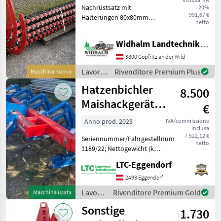
Nachrüstsatz mit
20%
991,67 €
Halterungen 80x80mm
netto
oder 100x100mm, Robuster
Striegel,
Widhalm Landtechnik GmbH
Neigungsverstellung,
einfach nachzurüsten
3800 Göpfritz an der Wild
Lavorazione terreno Altri
Lavorazione
Rivenditore Premium Plus
Macchina nuova
attrezzi per lavorazione
terreno
Hatzenbichler
8.500
/
Expom
Maishackgerät
€
4x75
Anno prod. 2023
IVA/commissione
inclusa
7.522,12 €
Seriennummer/Fahrgestellnummer:
netto
1189/22; Nettogewicht (kg):
524; Reihenabstand: 75;
LTC-Eggendorf
Anzahl Reihen: 4; Weitere
Maschinenmerkmale:
2493 Eggendorf
Privatverkauf Lavorazione
Lavorazione
Rivenditore Premium Gold
Macchina usata
terreno
terreno
Sonstige
1.730
/