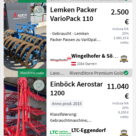
terreno
Lemken Packer
2.500
/
Sonstige
VarioPack 110
€
inclusa IVA
- Gebraucht - Lemken
20%
2.083,33 €
Packer Passen zu VariOpal
netto
Pflügen. - 3-Punkt
Anhängung - Crosskill-
Wingelhofer & Söhne GmbH
Nachlaufwalze -
Arbeitsbreite: 2, 3m -
2084 Starrein
Ringdurchmesser 70cm
Lavorazione
Rivenditore Premium Gold
Macchina usata
Lavorazion
terreno
Einböck Aerostar
11.040
/
Lemken
1200
€
Anno prod. 2015
inclusa IVA
20%
9.200 €
Klassifizierung:
netto
Gebrauchtmaschine;
Seriennummer/Fahrgestellnummer:
LTC-Eggendorf
- ; Arbeitsbreite: 12;