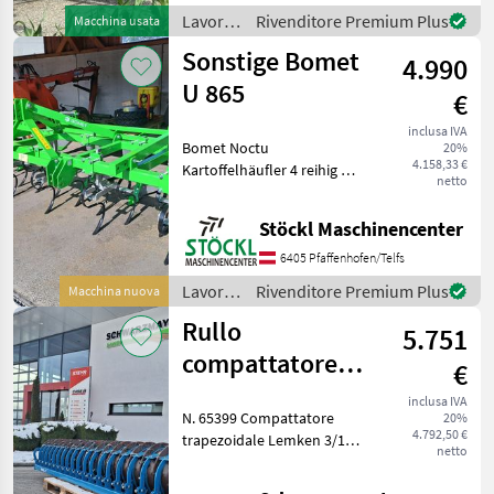
Vierkantrahmenprofilmit
Lavorazione
Rivenditore Premium Plus
Macchina usata
federstahltragrahmen -
terreno
Sonstige Bomet
Flachstabkrümelwalze DM
4.990
/
Lemken
U 865
€
inclusa IVA
Bomet Noctu
20%
4.158,33 €
Kartoffelhäufler 4 reihig mit
netto
Dammformer Neugerät
Häufler mit einem
Stöckl Maschinencenter
Zusatzgerät Noctu sind für
Formen von Dämmen auf
6405 Pfaffenhofen/Telfs
Kartoffel- und Gemüse
Lavorazione
Rivenditore Premium Plus
Macchina nuova
terreno
Rullo
5.751
/
Sonstige
compattatore
€
trapezoidale
inclusa IVA
N. 65399 Compattatore
20%
Lemken 300/150
4.792,50 €
trapezoidale Lemken 3/150
netto
- Accessori per erpici rotanti
TPW 500 per 20 file con