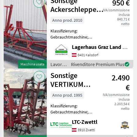
Sonstige
950 €
/
Sonstige
Ackerschleppe
IVA/commissione
inclusa
6M
840,71 €
Anno prod. 2010
netto
Klassifizierung:
Gebrauchtmaschine;
Arbeitsbreite: 6 Lavorazione
Lagerhaus Graz Land eGen
terreno Altri attrezzi per
lavorazione terreno
8401 Kalsdorf
Lavorazione
Rivenditore Premium Plus
Macchina usata
terreno
Sonstige
2.490
/
Sonstige
VERTIKUM
€
Spatenrollegge
Anno prod. 1995
IVA/commissione
inclusa
2.203,54 €
Klassifizierung:
netto
Gebrauchtmaschine;
Arbeitsbreite: 4.5; Anzahl
LTC-Zwettl
Reihen: 3; Typ der
Anhängerbremse: ohne;
3910 Zwettl
Körper: Ganzstahlkörper;