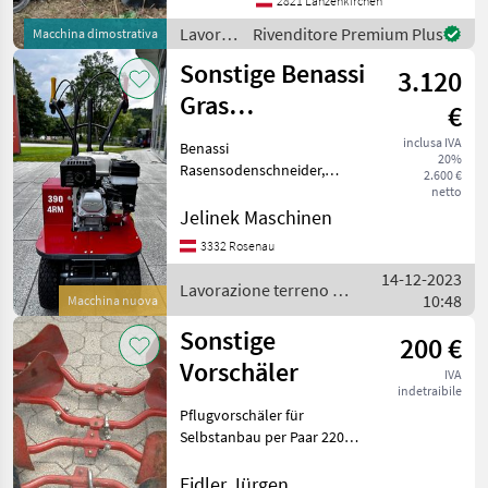
Räumsterne - hydraulische
2821 Lanzenkirchen
Überlastsicherung -
Lavorazione
Rivenditore Premium Plus
Macchina dimostrativa
einstellbare Beg
terreno
Sonstige Benassi
3.120
/
Horizon
Gras
€
Sodenschneider
inclusa IVA
Benassi
20%
L 390
Rasensodenschneider,
2.600 €
Grassodenschneider,
netto
Rasenschälmaschine mit
Jelinek Maschinen
Honda GX 200 Motor
3332 Rosenau
Kompakter, robuster und
14-12-2023
zuverlässiger
Lavorazione terreno /
10:48
Rasensodenschneider.
Macchina nuova
Sonstige
Extrem einfa
Sonstige
200 €
Vorschäler
IVA
indetraibile
Pflugvorschäler für
Selbstanbau per Paar 220, --
Gesamtlänge 133cm.
Lavorazione terreno Altri
Eidler Jürgen