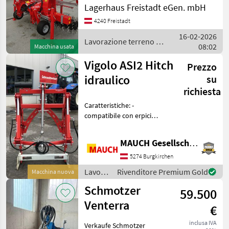
attrezzi per lavorazione
Lagerhaus Freistadt eGen. mbH
terreno
4240 Freistadt
16-02-2026
Lavorazione terreno /
08:02
Macchina usata
Pöttinger
Vigolo ASI2 Hitch
Prezzo
idraulico
su
richiesta
Caratteristiche: -
compatibile con erpici
rotanti rigidi come EN-S, EN
Plus, ER, VX, VZ - bracci
MAUCH Gesellschaft m.b.H. & Co.KG
superiori meccanici
L'attrezzo è disponibile a
5274 Burgkirchen
magazzino a Burgkir
Lavorazione
Rivenditore Premium Gold
Macchina nuova
terreno
Schmotzer
59.500
/ Vigolo
Venterra
€
inclusa IVA
Verkaufe Schmotzer