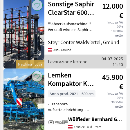
Sonstige Saphir
12.000
/
Hatzenbichler
ClearStar 600
€
Strohstriegel
inclusa IVA
!!!Abverkaufsmaschine!!!
20%
Verkauft wird ein Saphir
10.000 €
Strohstriegel ClearStar 600
netto
mit folgender Ausstattung:
Steyr Center Waldviertel, Gmünd
Ausstattung: - 3-Punkt
3950 Gmünd
Anbau - Warntafeln - Bele
04-07-2025
Lavorazione terreno /
11:40
Macchina nuova
Sonstige
Lemken
45.900
Kompaktor K
€
600 A
Anno prod. 2021
600 cm
inclusa IVA
20%
38.250 €
- Transport-
netto
Aufsatteleinrichtung -
Achse mit Radgroße, 875 x
Wölfleder Bernhard GmbH
280 - Unterlenkeranschluß
Kat 3 -
4755 Zell a. d. Pram