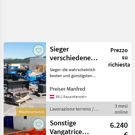
Sieger
Prezzo
verschiedene
su
richiesta
Geräte
Sieger: die wahrscheinlich
besten und günstigsten
Bodenbearbeitungsgeräte
aus Polen. Nur bei Fa
Preiser Manfred
Preiser in 3911
3911 Rappottenstein
Rappottenstein, Grünbach
3 mesi
16 Bei Interesse rufen sie
Lavorazione terreno /
online
Macchina nuova
Sieger
Sonstige
6.240
Vangatrice
€