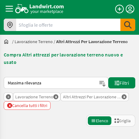
Sfoglia le offerte
/
Lavorazione Terreno
/
Altri Attrezzi Per Lavorazione Terreno
Compra Altri attrezzi per lavorazione terreno nuovo e
usato
Ecco come viene ordinato su Landwirt.com
Filtri
x
x
x
Lavorazione Terreno
Altri Attrezzi Per Lavorazione Terreno
x
Cancella tutti i filtri
Elenco
Griglia