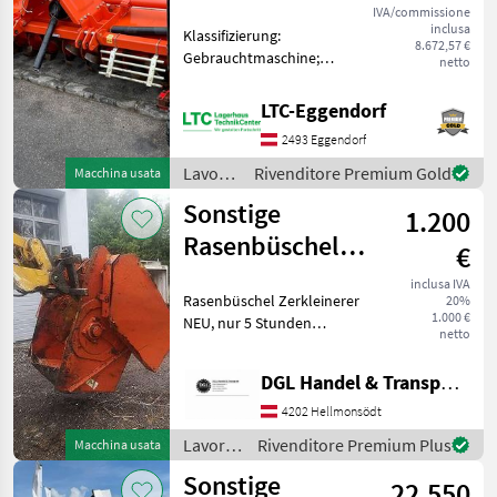
IVA/commissione
inclusa
Klassifizierung:
8.672,57 €
Gebrauchtmaschine;
netto
Seriennummer/Fahrgestellnummer:
014455; Nettogewicht (kg):
LTC-Eggendorf
1200; Arbeitsbreite: 3; Max
2493 Eggendorf
Arbeitstiefe: 20; Weitere
Maschinenmerkmal
Lavorazione
Rivenditore Premium Gold
Macchina usata
terreno
Sonstige
1.200
/
Sonstige
Rasenbüschel
€
Zerkleinerer
inclusa IVA
Rasenbüschel Zerkleinerer
20%
1.000 €
NEU, nur 5 Stunden
netto
verwendet!!! Preis: € 1.200, -
inkl. Mwst. Lavorazione
DGL Handel & Transporte
terreno Altri attrezzi per
lavorazione terreno
4202 Hellmonsödt
Lavorazione
Rivenditore Premium Plus
Macchina usata
terreno
Sonstige
22.550
/