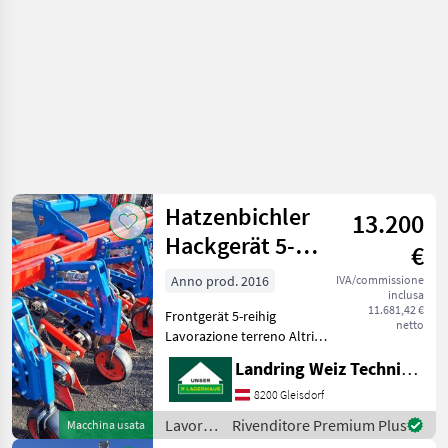
Hatzenbichler
13.200
Hackgerät 5-
€
reihig
Anno prod. 2016
IVA/commissione
inclusa
11.681,42 €
Frontgerät 5-reihig
netto
Lavorazione terreno Altri
attrezzi per lavorazione
Landring Weiz Technikzentrum Süd
terreno
8200 Gleisdorf
Lavorazione
Rivenditore Premium Plus
Macchina usata
terreno