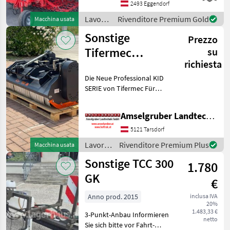
Beleuchtung: Ja; Weitere
2493 Eggendorf
Maschinenmerkmale:
Lavorazione
Rivenditore Premium Gold
Macchina usata
Einböck Aerostar 1200
terreno
Sonstige
gebrauc
Prezzo
/
Einböck
Tifermec
su
richiesta
Professional KID
Die Neue Professional KID
Hydraulischer
SERIE von Tifermec Für
Mulcher
Hoflader Radlader
Teleskoplader Hydraulisch
Amselgruber Landtechnik GmbH
Angetrieben von 100 bis
200 cm Breite erhältlich Ab
5121 Tarsdorf
35-100 Liter Ö
Lavorazione
Rivenditore Premium Plus
Macchina usata
terreno
Sonstige TCC 300
1.780
/
Sonstige
GK
€
Anno prod. 2015
inclusa IVA
20%
1.483,33 €
3-Punkt-Anbau Informieren
netto
Sie sich bitte vor Fahrt-