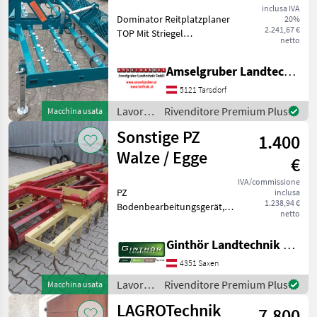
Reitplatzplaner
inclusa IVA
Dominator Reitplatzplaner
20%
PRO 160-2
2.241,67 €
TOP Mit Striegel
netto
Planierschild
Nachlaufwalze individuell
Amselgruber Landtechnik GmbH
einstellbar 3-
Punktaufnahme mit
5121 Tarsdorf
Schwenkbock PKW
Lavorazione
Rivenditore Premium Plus
Macchina usata
Fahrwerk als Zubehör
terreno
Sonstige PZ
1.400
/
Sonstige
Walze / Egge
€
IVA/commissione
PZ
inclusa
1.238,94 €
Bodenbearbeitungsgerät,
netto
Dreipunktanbau, Aufbau:
Eggenfeld 2 reihig vorne,
Ginthör Landtechnik GmbH
große Walze, Eggenfeld 2
reihig, kleine Walze, große
4351 Saxen
und kleine Walze sind über
Lavorazione
Rivenditore Premium Plus
Macchina usata
eine K
terreno
LAGROTechnik
7.800
/