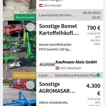
attrezzi per lavorazione
2811 Wiesmath
terreno
08-09-2023
Lavorazione terreno /
20:41
Macchina usata
Sonstige
Sonstige Bomet
790 €
Kartoffelhäufler
inclusa IVA
20%
P475
658,33 €
netto
Bomet Kartoffelhäufler
P475 Gewicht: 100 kg,
Arbeitstiefe bis zu 15 cm,
Arbeitssektionen: 3, 3-
Kaufmann Alois GmbH
Punkt anbau, Die Fa.
Kaufmann zeigt Ihnen die
4723 Natternbach
Maschine bzw. Ger
Lavorazione
Rivenditore Premium Plus
Macchina nuova
terreno
Sonstige
4.300
/
Sonstige
AGROMASAR
€
Wellscheibenfrontpacker
inclusa IVA
250cm Arbeitsbreite,
20%
250cm
3.583,33 €