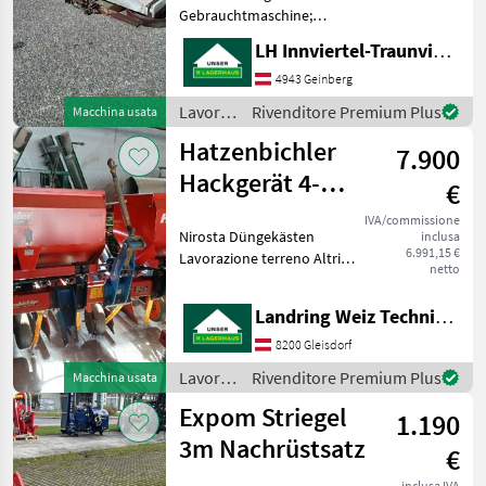
Gebrauchtmaschine;
Weitere
LH Innviertel-Traunviertel-Urfahr eGen, Geinberg
Maschinenmerkmale: 3m
Planierschild Ideal für
4943 Geinberg
Furchen einebnen oder
Lavorazione
Rivenditore Premium Plus
Macchina usata
Reitplatzpflege Lavorazione
terreno
Hatzenbichler
terreno Altri attrezzi
7.900
/
Sonstige
Hackgerät 4-
€
reihig
IVA/commissione
Nirosta Düngekästen
inclusa
6.991,15 €
Lavorazione terreno Altri
netto
attrezzi per lavorazione
terreno
Landring Weiz Technikzentrum Süd
8200 Gleisdorf
Lavorazione
Rivenditore Premium Plus
Macchina usata
terreno
Expom Striegel
1.190
/
Hatzenbichler
3m Nachrüstsatz
€
inclusa IVA