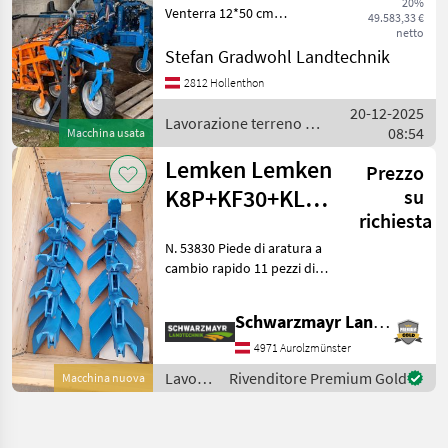
20%
Venterra 12*50 cm
49.583,33 €
Hackgerät in Top
netto
Ausstattung. Neuwertig!!!
Stefan Gradwohl Landtechnik
VENTERRA 2K 12X50 S =
2812 Hollenthon
2.000 KPP-LSC, Section
20-12-2025
Control/hydraulischer
Lavorazione terreno /
08:54
Einzelparallelo
Macchina usata
Schmotzer
Lemken Lemken
Prezzo
K8P+KF30+KL8
su
richiesta
Set di vomeri
N. 53830 Piede di aratura a
Accessori per
cambio rapido 11 pezzi di
coltivatori
piede di aratura a cambio
rapido - con vomeri K8P e
Schwarzmayr Landtechnik GmbH - Aurolzmünster
ali KF 30 - con deflettore KL
8 per Karat Il team di v
4971 Aurolzmünster
Lavorazione
Rivenditore Premium Gold
Macchina nuova
terreno
/
Lemken