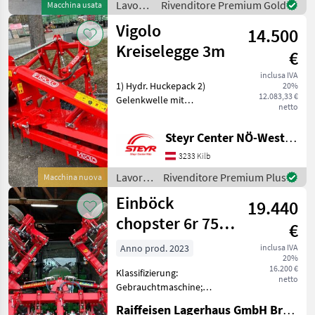
Lavorazione
Rivenditore Premium Gold
Macchina usata
Scheibenart: gezackt;
terreno
Vigolo
Klappvorrichtu
14.500
/
Sonstige
Kreiselegge 3m
€
inclusa IVA
1) Hydr. Huckepack 2)
20%
12.083,33 €
Gelenkwelle mit
netto
Nockenschaltkupplung 3)
Zahnpackerwalze 470mm
Steyr Center NÖ-West - Standort Kilb
Lavorazione terreno Altri
attrezzi per lavorazione
3233 Kilb
terreno
Lavorazione
Rivenditore Premium Plus
Macchina nuova
terreno
Einböck
19.440
/ Vigolo
chopster 6r 75
€
Front
Anno prod. 2023
inclusa IVA
20%
16.200 €
Klassifizierung:
netto
Gebrauchtmaschine;
Seriennummer/Fahrgestellnummer:
Raiffeisen Lagerhaus GmbH Bruck/Leitha
2230152602;