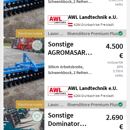
Schwenkbock, 2 Reihen
netto
Wellenschneidscheiben
520m, Lavorazione terreno
AWL Landtechnik e.U.
Altri attrezzi per
lavorazione terreno
4264 Grünbach bei Freistadt
Lavorazione
Rivenditore Premium Plus
Macchina nuova
terreno
Sonstige
4.500
/
Sonstige
AGROMASAR
€
Wellscheibenfrontpacker
inclusa IVA
300cm Arbeitsbreite,
20%
3.750 €
Schwenkbock, 2 Reihen
netto
Wellenschneidscheiben
520m, Lavorazione terreno
AWL Landtechnik e.U.
Altri attrezzi per
lavorazione terreno
4264 Grünbach bei Freistadt
Lavorazione
Rivenditore Premium Plus
Macchina nuova
terreno
Sonstige
2.690
/
Sonstige
Dominator
€