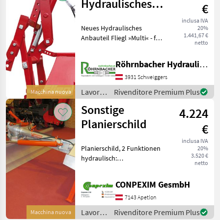
Hatzenbichler
Hydraulisches
€
Anbauteil
inclusa IVA
Neues Hydraulisches
20%
Huckepack
1.441,67 €
Anbauteil Fliegl »Multi« - für
netto
Kreiselegge
(Universalnachrüstsatz) /
Röhrnbacher Hydraulik, KFZ, Land- & Baumaschinen Handel
Anbau an Dreipunkt Hydr.
Anbauteil »Multi« für
3931 Schweiggers
Bodenbearbeitungs- und
Lavorazione
Rivenditore Premium Plus
Macchina nuova
Dril
terreno
Sonstige
4.224
/
Sonstige
Planierschild
€
inclusa IVA
Planierschild, 2 Funktionen
20%
3.520 €
hydraulisch:
netto
Winkeleinstellung
horizontal,
CONPEXIM GesmbH
Winkeleinstellung
horizontal 1 Funktion
7143 Apetlon
mechanisch: drehbar Serie:
Lavorazione
Rivenditore Premium Plus
Macchina nuova
Schürfleiste tauschbar