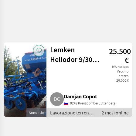
Lemken
25.500
Heliodor 9/300,
€
Solitair 8/300
IVA esclusa
Vecchio
prezzo
26.000 €
Damjan Copot
9242 Kreuzdorf bei Luttenberg
Lavorazione terreno /
2 mesi online
Annuncio
Altri attrezzi per
lavorazione terreno