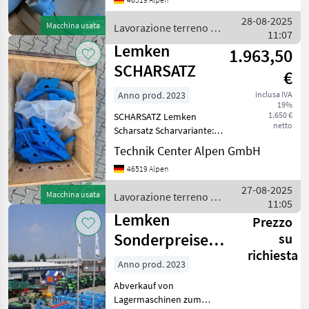
attrezzi per lavorazione
terreno
28-08-2025
Macchina usata
Lavorazione terreno /
11:07
Lemken
Lemken
1.963,50
SCHARSATZ
€
Anno prod. 2023
inclusa IVA
19%
1.650 €
SCHARSATZ Lemken
netto
Scharsatz Scharvariante:
K8H + KL8 passend zum
Technik Center Alpen GmbH
Lemken Karat 10/300 (10
46519 Alpen
Stk.) 010 leicht gebraucht
Lavorazione terreno Altri
27-08-2025
Macchina usata
Lavorazione terreno /
attrezzi per lavora
11:05
Lemken
Lemken
Prezzo
Sonderpreise
su
richiesta
auf
Anno prod. 2023
Lagermaschinen
Abverkauf von
Lagermaschinen zum