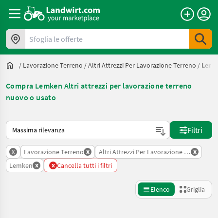
Sfoglia le offerte
/
Lavorazione Terreno
/
Altri Attrezzi Per Lavorazione Terreno
/
Lemk
Compra Lemken Altri attrezzi per lavorazione terreno
nuovo o usato
Ecco come viene ordinato su Landwirt.com
Filtri
x
x
x
Lavorazione Terreno
Altri Attrezzi Per Lavorazione Terreno
x
x
Lemken
Cancella tutti i filtri
Elenco
Griglia