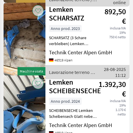
komplett Set 5 Stk. ET-
online
Lemken
Lemken
892,50
SCHARSATZ
€
Anno prod. 2023
inclusa IVA
19%
750 € netto
SCHARSATZ (3 Schare
verbleiben) Lemken
Wechselscharsatz
Technik Center Alpen GmbH
Scharvariante:
46519 Alpen
Gänsefußschar KG 35 H 3
Stück passend zum Karat
28-08-2025
Macchina usata
Lavorazione terreno /
Leicht angefahren aus
11:12
Lemken
Vorführungen Lavor
Lemken
1.392,30
SCHEIBENSECHE
€
Anno prod. 2024
inclusa IVA
19%
1.170 €
SCHEIBENSECHE Lemken
netto
Scheibensech Glatt neben
Düngereinleger
Technik Center Alpen GmbH
Lavorazione terreno Altri
46519 Alpen