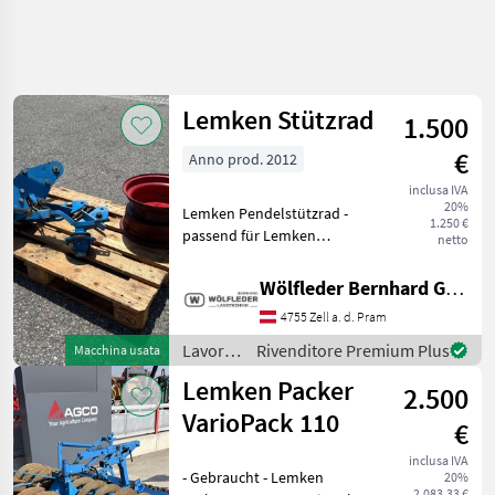
Affina
la
ricerca
Lemken Stützrad
1.500
€
Anno prod. 2012
Categoria
Paese
Filtri
4
inclusa IVA
20%
Lemken Pendelstützrad -
Mostra
1.250 €
PERCORSO
passend für Lemken
Reimposta
13
netto
ATTUALE
VariOpal 8 - Bj. 2012 - inkl.
risultati
Settore
Felge - Die Arbeitstiefe wird
Wölfleder Bernhard GmbH
agricolo
schnell und einfach mit der
4755 Zell a. d. Pram
Lochleiste eingestellt. - Bei
Lavorazione
Terreno
Arbe
Lavorazione
Rivenditore Premium Plus
Macchina usata
Altri Attrezzi
terreno
Lemken Packer
Per
2.500
/
Lavorazione
Lemken
VarioPack 110
Terreno
€
Lemken
inclusa IVA
- Gebraucht - Lemken
20%
2.083,33 €