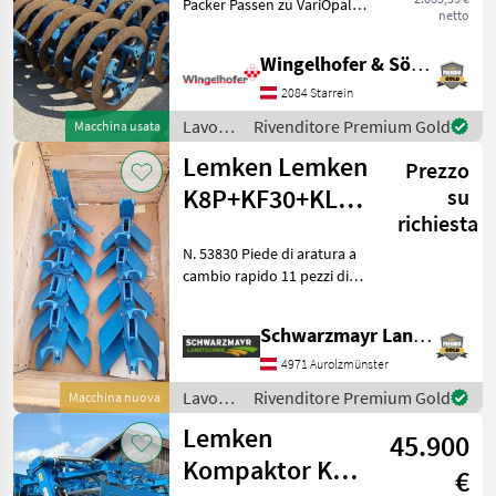
SCEGLI
Packer Passen zu VariOpal
netto
CATEGORIA
Pflügen. - 3-Punkt
Anhängung - Crosskill-
Wingelhofer & Söhne GmbH
Lemken
Nachlaufwalze -
Arbeitsbreite: 2, 3m -
2084 Starrein
Maschio
Ringdurchmesser 70cm
Lavorazione
Rivenditore Premium Gold
Macchina usata
Lavorazion
terreno
Lemken Lemken
Saphir
Prezzo
/
Lemken
K8P+KF30+KL8
su
Schmotzer
richiesta
Set di vomeri
N. 53830 Piede di aratura a
Accessori per
Einböck
cambio rapido 11 pezzi di
coltivatori
piede di aratura a cambio
Pöttinger
rapido - con vomeri K8P e
Schwarzmayr Landtechnik GmbH - Aurolzmünster
ali KF 30 - con deflettore KL
Mostra
8 per Karat Il team di v
4971 Aurolzmünster
tutti
Lavorazione
Rivenditore Premium Gold
46
Macchina nuova
terreno
Lemken
45.900
/
MODELLO
Lemken
Kompaktor K
€