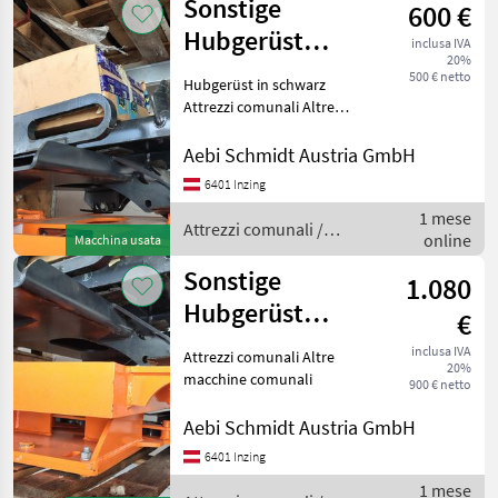
Sonstige
600 €
/
Sonstige
Hubgerüst
inclusa IVA
20%
schwarz
500 € netto
Hubgerüst in schwarz
Attrezzi comunali Altre
macchine comunali
Aebi Schmidt Austria GmbH
6401 Inzing
1 mese
Attrezzi comunali /
online
Macchina usata
Sonstige
Sonstige
1.080
Hubgerüst
€
orange
inclusa IVA
Attrezzi comunali Altre
20%
macchine comunali
900 € netto
Aebi Schmidt Austria GmbH
6401 Inzing
1 mese