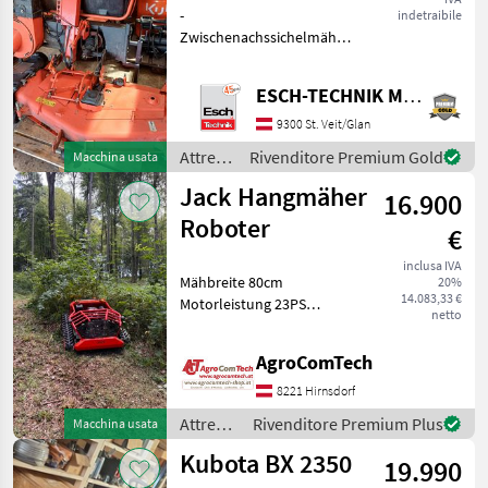
-
indetraibile
1,37m
Zwischenachssichelmähwerk
mit Seitenauswurf,
Arbeitsbreite 1, 37 inkl.
ESCH-TECHNIK Maschinenhandels GmbH, St. Veit/G.
Saugstutzen robuste
Ausführung mit
9300 St. Veit/Glan
Gelenkwelle - für Kubota
Attrezzi
Rivenditore Premium Gold
Macchina usata
BX2350 - Gras- und
comunali
Laubsaug
Jack Hangmäher
16.900
/
Kubota
Roboter
€
inclusa IVA
Mähbreite 80cm
20%
14.083,33 €
Motorleistung 23PS
netto
Mähwerk Schlegel
Abmessung LXBxH
AgroComTech
164x136x85cm Gewicht
490kg Steuerung
8221 Hirnsdorf
Fernbedienung Jack
Attrezzi
Rivenditore Premium Plus
Macchina usata
Mulcher JML 28-80 HB KS
comunali
MUL Verka
Kubota BX 2350
19.990
/ Jack