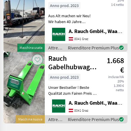
20%
von
1 € netto
Anno prod. 2023
Brückenwaagen
Aus Alt machen wir Neu!
50t/20kg
Wir haben 40 Jahre
Erfahrung im
A. Rauch GmbH., Waagen-Lebensmittelmaschinen-Befeuchtungstechnik
Fahrzeugwaagenbau.
Dadurch sind wir in der
8041 Graz
Lage, bestehende
Attrezzi
Rivenditore Premium Plus
Macchina usata
Fahrzeuwaagen /
comunali
Rauch
Brückenwaagen zu
1.668
/ Rauch
modernisiere
Gabelhubwagen
€
mit Waage
Anno prod. 2023
inclusa IVA
20%
1.390 €
Unser Bestseller ! Beste
netto
Qualität zum Fairen Preis !
2500kg/500g , 30mm XL
A. Rauch GmbH., Waagen-Lebensmittelmaschinen-Befeuchtungstechnik
Ziffern , Akku mit enormer
Lebensdauer !
8041 Graz
Handhubwagen mit Waage
Attrezzi
Rivenditore Premium Plus
Macchina nuova
beste Qualität für Lager -
comunali