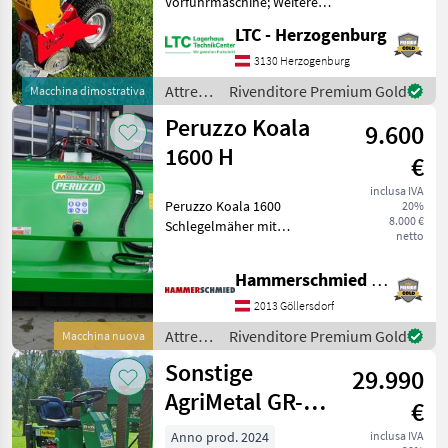
Vorführmaschine; Weitere
Maschinenmerkmale: Vredo
LTC - Herzogenburg
Nachsaatmaschine für den
Garten- Sport- und
3130 Herzogenburg
Golfbereich. - Arbeitsbreite
Attrezzi
Rivenditore Premium Gold
Macchina dimostrativa
15 cm - Reihenabstand 35
comunali
Peruzzo Koala
9.600
/
Sonstige
1600 H
€
inclusa IVA
Peruzzo Koala 1600
20%
8.000 €
Schlegelmäher mit
netto
Aufsammelbox mit
Weidemann Aufnahme und
Hammerschmied GmbH
hydraulischer Verriegelung
- Arbeitsbreite 1500mm -
2013 Göllersdorf
Schnitthöhe 30-80mm -
Attrezzi
Rivenditore Premium Gold
Macchina nuova
Hammersch
comunali
Sonstige
29.990
/
Peruzzo
AgriMetal GR-
€
660-G
Anno prod. 2024
inclusa IVA