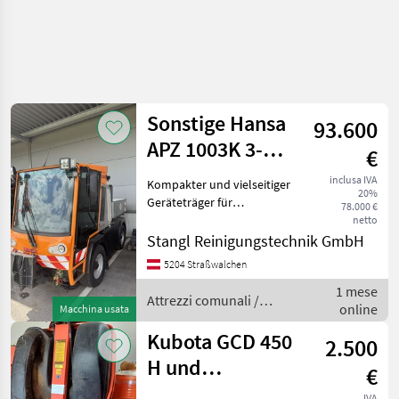
Sonstige Hansa
93.600
APZ 1003K 3-
€
Seitenkipper, BJ
inclusa IVA
Kompakter und vielseitiger
20%
2022
Geräteträger für
78.000 €
kommunale Einsätze,
netto
Bauhöfe, Winterdienst
Stangl Reinigungstechnik GmbH
sowie Grünflächenpflege.
5204 Straßwalchen
Der hydraulische 3-
1 mese
Seitenkipper ermöglicht ein
Attrezzi comunali /
online
einfach
Macchina usata
Sonstige
Kubota GCD 450
2.500
H und
€
Zwischenachssichelmähwe
IVA