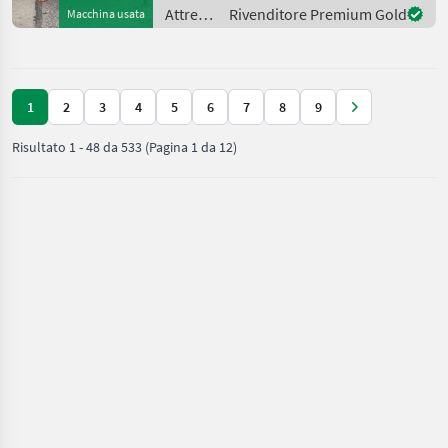
Kubota GCD 700 Gras und
Attrezzi
Rivenditore Premium Gold
Macchina usata
Laubsauger (Laub
comunali
/
Kubota
1
2
3
4
5
6
7
8
9
Risultato
1
-
48
da
533
(Pagina 1 da 12)