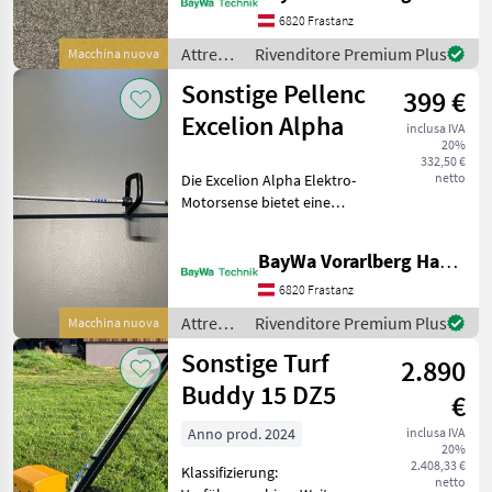
„Boost“-Modus Max.
6820 Frastanz
Leistung: 940 W Perf
Attrezzi
Rivenditore Premium Plus
Macchina nuova
comunali
Sonstige Pellenc
399 €
/
Sonstige
Excelion Alpha
inclusa IVA
20%
332,50 €
netto
Die Excelion Alpha Elektro-
Motorsense bietet eine
innovative Technologie, die
Sie besonders
BayWa Vorarlberg HandelsGmbH BayWa Technik
benutzerfreundlich und
leistungsstark macht. Dank
6820 Frastanz
des ergonomischen Desig
Attrezzi
Rivenditore Premium Plus
Macchina nuova
comunali
Sonstige Turf
2.890
/
Sonstige
Buddy 15 DZ5
€
Anno prod. 2024
inclusa IVA
20%
2.408,33 €
Klassifizierung:
netto