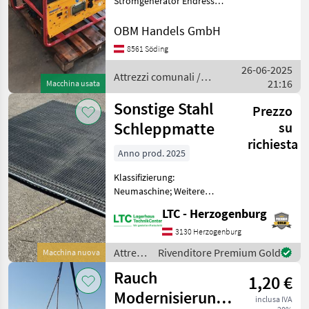
Stromgenerator Endress
1006, 10 KVA 220 und 400
Volt Benzin leider Motor
OBM Handels GmbH
defekt läßt sich nicht
8561 Söding
drehen Typ Koller sofort
26-06-2025
verfügbar Attrezzi comunali
Attrezzi comunali /
21:16
Macchina usata
Sonstige
Sonstige Stahl
Prezzo
Schleppmatte
su
richiesta
Anno prod. 2025
Klassifizierung:
Neumaschine; Weitere
Maschinenmerkmale:
LTC - Herzogenburg
Edelstahl Schleppmatte,
ideal für das Einarbeiten
3130 Herzogenburg
von Material. In
Attrezzi
Rivenditore Premium Gold
Macchina nuova
verschiedenen Größen
comunali
Rauch
erhältlich. - 90 x
1,20 €
/
Sonstige
Modernisierung
inclusa IVA