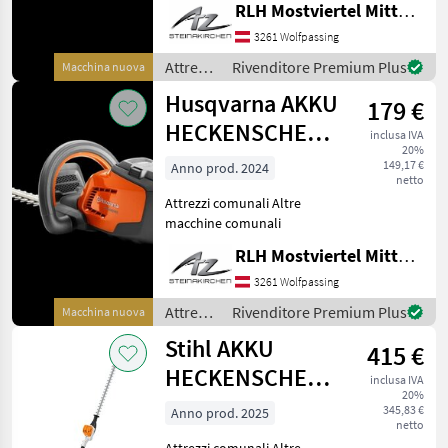
RLH Mostviertel Mitte - Standort Steinakirchen
3261 Wolfpassing
Attrezzi
Rivenditore Premium Plus
Macchina nuova
comunali
Husqvarna AKKU
179 €
/
Husqvarna
HECKENSCHERE
inclusa IVA
20%
115IHD45
149,17 €
Anno prod. 2024
netto
Attrezzi comunali Altre
macchine comunali
RLH Mostviertel Mitte - Standort Steinakirchen
3261 Wolfpassing
Attrezzi
Rivenditore Premium Plus
Macchina nuova
comunali
Stihl AKKU
415 €
/
Husqvarna
HECKENSCHERE
inclusa IVA
20%
HLA 66 (115°)
345,83 €
Anno prod. 2025
netto
Attrezzi comunali Altre