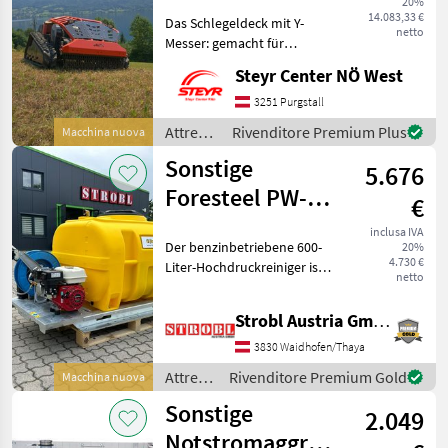
20%
14.083,33 €
Das Schlegeldeck mit Y-
netto
Messer: gemacht für
verwildertes Gelände Das Y-
Steyr Center NÖ West
Messer-System des JACK
Schlegel ist die
3251 Purgstall
kompromisslose Antwort
Attrezzi
Rivenditore Premium Plus
Macchina nuova
auf anspruchsvollste
comunali
Sonstige
Pflegeaufg
5.676
/ Jack
Foresteel PW-
€
600 Mobiler
inclusa IVA
Der benzinbetriebene 600-
20%
Hochdruckreiniger
4.730 €
Liter-Hochdruckreiniger ist
netto
eine vollständig autonome
Reinigungslösung mit
Strobl Austria GmbH
integriertem Wassertank,
Druckpumpe und
3830 Waidhofen/Thaya
Schlauchsystem – alles mo
Attrezzi
Rivenditore Premium Gold
Macchina nuova
comunali
Sonstige
2.049
/
Sonstige
Notstromaggregat