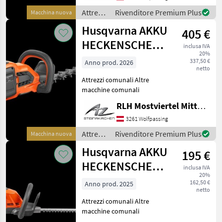
Attrezzi
Rivenditore Premium Plus
Macchina nuova
comunali
Husqvarna AKKU
405 €
/
Husqvarna
HECKENSCHERE
inclusa IVA
20%
322iHD60
337,50 €
Anno prod. 2026
netto
Attrezzi comunali Altre
macchine comunali
RLH Mostviertel Mitte - Standort Steinakirchen
3261 Wolfpassing
Attrezzi
Rivenditore Premium Plus
Macchina nuova
comunali
Husqvarna AKKU
195 €
/
Husqvarna
HECKENSCHERE
inclusa IVA
20%
2I5IHD45
162,50 €
Anno prod. 2025
netto
Attrezzi comunali Altre
macchine comunali