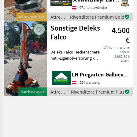
Plattenbreite: 75 cm
Plattenlänge: 91 cm
4971 Aurolzmünster
Frequenz: 71Hz Motor: Ha
Attrezzi
Rivenditore Premium Gold
Macchina nuova
comunali
Sonstige Deleks
4.500
/
Sonstige
Falco
€
IVA/commissione
Deleks Falco Heckenschere
inclusa
3.982,30 €
mit: -Eigenölversorung -
netto
Aufsteckpumpe -
Elektrischer Steuerung per
LH Pregarten-Gallneukirchen, Pregarten
Fernbedienung -180cm
Mähbalken -Tasträder
4224 Wartberg
Messungen (siehe Bild):
Attrezzi
Rivenditore Premium Plus
Macchina usata
comunali
/
Sonstige