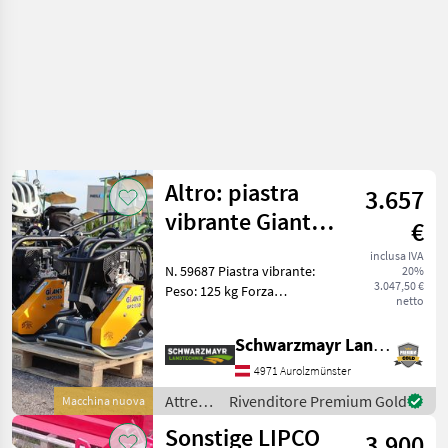
Altro: piastra
3.657
vibrante Giant
€
GP2155D
inclusa IVA
N. 59687 Piastra vibrante:
20%
3.047,50 €
Peso: 125 kg Forza
netto
centrifuga: 21 kN Larghezza
della piastra: 55 cm
Schwarzmayr Landtechnik GmbH - Aurolzmünster
Lunghezza della piastra: 61
cm Frequenza: 95 Hz
4971 Aurolzmünster
Motore: Hatz 1B20 C
Attrezzi
Rivenditore Premium Gold
Macchina nuova
comunali
Sonstige LIPCO
3.900
/