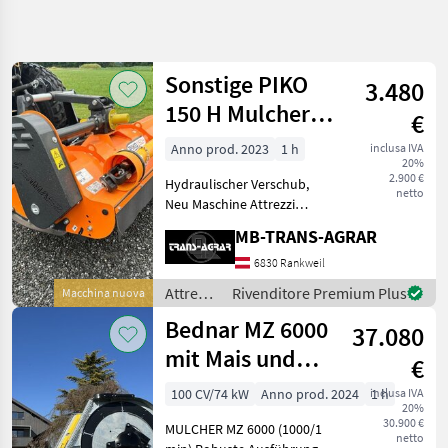
Affina
la
ricerca
Sonstige PIKO
3.480
150 H Mulcher
€
Categoria
Paese
Filtri
3
Obstbau
Anno prod. 2023
1 h
inclusa IVA
20%
Kleintraktor
Mostra
2.900 €
PERCORSO
Hydraulischer Verschub,
Reimposta
533
netto
ATTUALE
Neu Maschine Attrezzi
risultati
comunali Altre macchine
Manutenzione
MB-TRANS-AGRAR
comunali
comunale
6830 Rankweil
Attrezzi
Comunali
Attrezzi
Rivenditore Premium Plus
Macchina nuova
Altre
comunali
Bednar MZ 6000
Macchine
37.080
/
Comunali
Sonstige
mit Mais und
€
SCEGLI
Gras Version !
100 CV/74 kW
Anno prod. 2024
inclusa IVA
1 h
CATEGORIA
20%
Mulcher Sich
30.900 €
MULCHER MZ 6000 (1000/1
Sonstige
359
netto