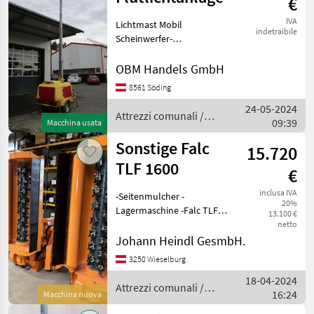
€
IVA
Lichtmast Mobil
indetraibile
Scheinwerfer-
Flutlichtanlage Baujahr
2013, Betriebsstunden 980
OBM Handels GmbH
Eigengewicht 1.275 kg, auf 1
8561 Söding
Achs-Anhänger montiert
24-05-2024
Schallgedämmt,
Attrezzi comunali /
09:39
verstellbare Deichs
Macchina usata
Sonstige
Sonstige Falc
15.720
TLF 1600
€
inclusa IVA
-Seitenmulcher -
20%
Lagermaschine -Falc TLF
13.100 €
1600 -Arbeitsbreite ca.
netto
160cm -hydr. Verschieb, -
Johann Heindl GesmbH.
Ausschwenkbar -
3250 Wieselburg
Zapfwellendrehzahl
18-04-2024
540U/min -Eigengewicht ca.
Attrezzi comunali /
16:24
990
Macchina nuova
Sonstige