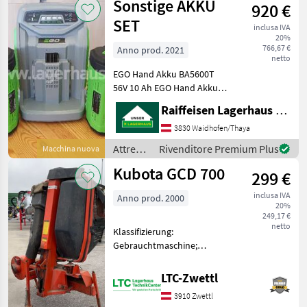
Sonstige AKKU
920 €
SET
inclusa IVA
20%
766,67 €
Anno prod. 2021
netto
EGO Hand Akku BA5600T
56V 10 Ah EGO Hand Akku
BA6720T 56V 12 Ah EGO
Raiffeisen Lagerhaus Waidhofen/Thaya
Schnelladegerät CH5500E
500W; Artnr.:10138 Attrezzi
3830 Waidhofen/Thaya
comunali Altre macchine
Attrezzi
Rivenditore Premium Plus
Macchina nuova
comunali
comunali
Kubota GCD 700
299 €
/
Sonstige
inclusa IVA
Anno prod. 2000
20%
249,17 €
netto
Klassifizierung:
Gebrauchtmaschine;
Seriennummer/Fahrgestellnummer:
50484; Anzahl Vorbesitzer:
LTC-Zwettl
2; Weitere
3910 Zwettl
Maschinenmerkmale: