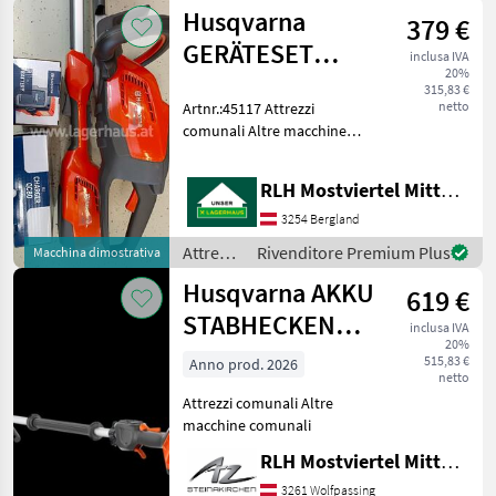
comunali
Husqvarna
379 €
/ Stihl
GERÄTESET
inclusa IVA
20%
115IL+115HD45+BLI10
315,83 €
netto
Artnr.:45117 Attrezzi
comunali Altre macchine
comunali
RLH Mostviertel Mitte - Standort BERGLAND
3254 Bergland
Attrezzi
Rivenditore Premium Plus
Macchina dimostrativa
comunali
Husqvarna AKKU
619 €
/
Husqvarna
STABHECKENSCHERE
inclusa IVA
20%
525iHE3
515,83 €
Anno prod. 2026
netto
Attrezzi comunali Altre
macchine comunali
RLH Mostviertel Mitte - Standort Steinakirchen
3261 Wolfpassing