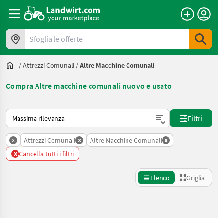
Sfoglia le offerte
/
Attrezzi Comunali
/
Altre Macchine Comunali
Compra Altre macchine comunali nuovo e usato
Ecco come viene ordinato su Landwirt.com
Filtri
x
x
x
Attrezzi Comunali
Altre Macchine Comunali
x
Cancella tutti i filtri
Elenco
Griglia