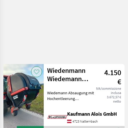
/ Rauch
Wiedenmann
4.150
Wiedemann
€
Absaugung
IVA/commissione
Wiedemann Absaugung mit
inclusa
Hochentleerung
3.672,57 €
Hochentleerung
netto
Zapfwellenantrieb 2 DW
Steuergeräte notwendig 2
Kaufmann Alois GmbH
Tasträder bzw.
Nachlaufräder Einsatzbereit
4723 Natternbach
Absaugung für