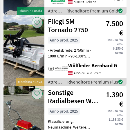
spandiconcime, senza
5600 St. Johann
garanzia o assicurazione Vi
Attrezzi
Rivenditore Premium Gold
Macchina usata
preghiamo di
comunali
Fliegl SM
7.500
/
Reform
Tornado 2750
€
Anno prod. 2025
inclusa IVA
20%
6.250 €
- Arbeitsbreite: 2750mm -
netto
1000 U/min - 90-130PS
Leistungsbedarf - 30
Wölfleder Bernhard GmbH
Schlegel - ca. 920 kg -
Getriebe mit
4755 Zell a. d. Pram
Freilaufkupplung -
Attrezzi
Rivenditore Premium Plus
Macchina nuova
Hydraulische
comunali
Sonstige
Seitenverschiebung: 400
1.390
/ Fliegl
mm
Radialbesen WR
€
870
Anno prod. 2025
inclusa IVA
20%
1.158,33 €
Klassifizierung:
netto
Neumaschine; Weitere