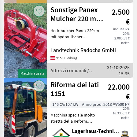
Stihl
Sonstige Panex
2.500
Mulcher 220 mit
€
Hd-
inclusa IVA
Heckmulcher Panex 220cm
20%
Verschiebung
mit hydraulischer
2.083,33 €
Verschiebung
netto
Hammerschlägel, inkl.
Landtechnik Radocha GmbH
Gelenkwelle Typ MHV 220
9150 Bleiburg
36 stk Hämmer, Gewicht
31-10-2025
500kg, U/min 540, Weiters
Attrezzi comunali /
15:35
ist der Rotor
Macchina usata
Sonstige
Riforma dei lati
22.000
1151
€
146 CV/107 kW
Anno prod. 2013
inclusa IVA
7500 h
17
20%
18.333,33 €
Macchina speciale molto
netto
stretta della Reform,
larghezza esterna: 170 cm,
Lagerhaus-Technik St. Johann
con cassone ribaltabile, con