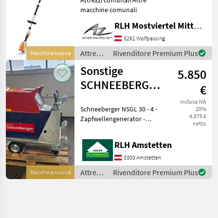
macchine comunali
RLH Mostviertel Mitte - Standort Steinakirchen
3261 Wolfpassing
Attrezzi
Rivenditore Premium Plus
Macchina nuova
comunali
Sonstige
5.850
/ Stihl
SCHNEEBERGER
€
ZAPFWELLENGENERATOR
inclusa IVA
Schneeberger NSGL 30 - 4 -
20%
NSGL 30
4.875 €
Zapfwellengenerator -
netto
Getriebe 540er mit
Umschalter - 4 poliger
RLH Amstetten
Synchrongenerator mit
1500 U/min und
3300 Amstetten
elektronischer AVR
Attrezzi
Rivenditore Premium Plus
Macchina nuova
Spannungsregler +-
comunali
/
Sonstige