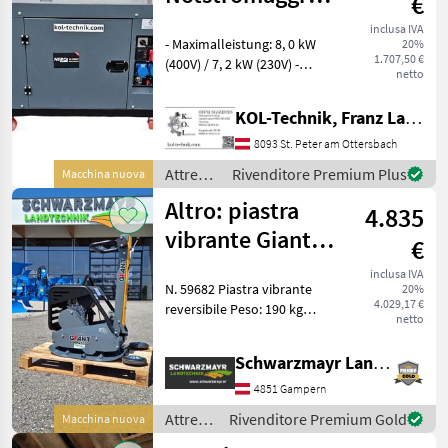
€
8kVA
inclusa IVA
- Maximalleistung: 8, 0 kW
20%
1.707,50 €
(400V) / 7, 2 kW (230V) -
netto
Dauerleistung: 7, 5 kW
(400V) / 6, 7 kW (230V) -
KOL-Technik, Franz Lampl-Küssner
Motor: 10 PS Dieselmotor
(4-Takt), 3.000 U/Min -
8093 St. Peter am Ottersbach
Abgasnorm: EU S
Attrezzi
Rivenditore Premium Plus
Macchina nuova
comunali
Altro: piastra
4.835
/
Sonstige
vibrante Giant
€
GPR2553D
inclusa IVA
N. 59682 Piastra vibrante
20%
4.029,17 €
reversibile Peso: 190 kg
netto
Forza centrifuga: 25 kN
Larghezza della piastra: 53
Schwarzmayr Landtechnik GmbH - Gampern
cm Lunghezza della piastra:
71 cm Frequenza: 81, 9 Hz
4851 Gampern
Motore:
Attrezzi
Rivenditore Premium Gold
Macchina nuova
comunali