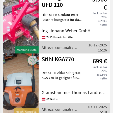
Sonstige
UFD 110
€
inclusa IVA
Hier ist ein strukturierter
20%
Beschreibungstext für das
3.250 €
Kommunalgerät: ---
netto
**Produktbeschreibung:
Ing. Johann Weber GmbH
Sonstige Kommunalgerät**
7435 Unterkohlstätten
**Marke:** Sonstige
16-12-2025
**Modell:**
Attrezzi comunali /
15:26
Macchina usata
Sonstige
Stihl KGA770
699 €
inclusa IVA
20%
Der STIHL Akku Kehrgerät
582,50 €
KGA 770 ist geeignet für
netto
große Flächen im Innen-
und Außenbereich und ist
Gramshammer Thomas Landtechnik
ausgestattet mit dem STIHL
MulitClean PLUS
6134 Vomp
Kehrsystem, einer 8-fac
07-11-2025
Attrezzi comunali /
15:10
Macchina nuova