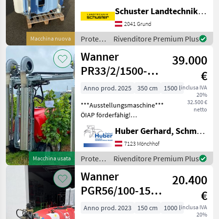
Druckfilter, Saugfilter,
Schuster Landtechnik Grund
Umweltkit,
2041 Grund
Tankinnenreinigung,
Beleuchtung, 2xelektr,
Protezione
Rivenditore Premium Plus
Macchina nuova
Teilbreiten + elektr,
piante /
Wanner
39.000
Ideal
PR33/2/1500-
€
150V10
Anno prod. 2025
350 cm
1500 l
inclusa IVA
20%
32.500 €
***Ausstellungsmaschine***
netto
ÖIAP förderfähig!
Anhängesprayer zur 2-
Huber Gerhard, Schmiede und Landmaschinen GmbH.
reihenbehandlung mit
Überzeilengestänge mit
7123 Mönchhof
Luftunterstützung - 4
Protezione
Rivenditore Premium Plus
Macchina usata
Radialgebläse Xagri 6 Z
piante /
Wanner
20.400
Wanner
PGR56/100-150
€
PE
Anno prod. 2023
150 cm
1000 l
inclusa IVA
20%