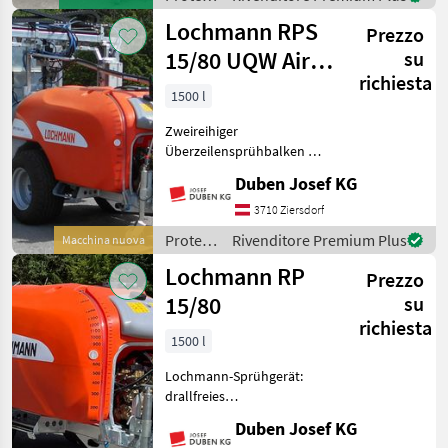
Stützrad, Breitbereifung,
piante /
Lochmann RPS
Prezzo
Ideal
15/80 UQW Air
su
richiesta
Stream II
1500 l
Zweireihiger
Überzeilensprühbalken mit
"Air Stream II"-
Duben Josef KG
Tangentialgebläse an den
äußeren Balken (optional
3710 Ziersdorf
Überzeilengestänge ohne
Protezione
Rivenditore Premium Plus
Macchina nuova
Gebläse ebenfalls
piante /
Lochmann RP
verfügbar)
Prezzo
Lochmann
15/80
su
richiesta
1500 l
Lochmann-Sprühgerät:
drallfreies
Doppelaxialgebläse DM 800
Duben Josef KG
mm (mit bis zu 60.000 m³/h