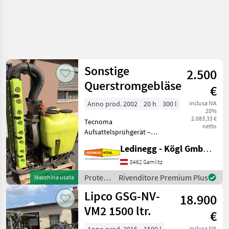
Sonstige
2.500
Querstromgebläse
€
Anno prod. 2002
20 h
300 l
inclusa IVA
20%
2.083,33 €
Tecnoma
netto
Aufsattelsprühgerät –
neuwertig, 300 Liter mit
Ledinegg - Kögl GmbH - Obst- und Weinbautechnik
Querstromgebläse und
Injektorwirkung
8462 Gamlitz
Beschreibung: Das
Protezione
Rivenditore Premium Plus
Macchina usata
neuwertige Tecnoma
piante /
Lipco GSG-NV-
Aufsattelsprühgerät mit
18.900
Sonstige
300 Liter
VM2 1500 ltr.
€
inclusa IVA