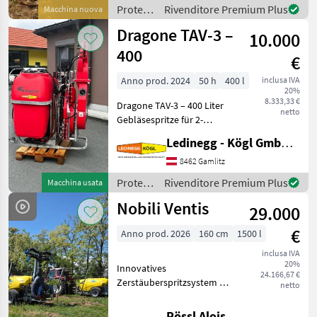
Pflanzenschutzmittel
Protezione
Rivenditore Premium Plus
Macchina nuova
optimal. Das spart Zeit,
piante /
Dragone TAV-3 –
Kraftstoff und
10.000
Vicar
400
€
Anno prod. 2024
50 h
400 l
inclusa IVA
20%
8.333,33 €
Dragone TAV-3 – 400 Liter
netto
Gebläsespritze für 2-
Reihenbehandlung,
Ledinegg - Kögl GmbH - Obst- und Weinbautechnik
neuwertig Beschreibung:
Die Dragone TAV-3 ist eine
8462 Gamlitz
robuste und vielseitige
Protezione
Rivenditore Premium Plus
Macchina usata
Gebläsespritze, spezi
piante /
Nobili Ventis
29.000
Dragone
€
Anno prod. 2026
160 cm
1500 l
inclusa IVA
20%
Innovatives
24.166,67 €
Zerstäuberspritzsystem mit
netto
vielen Vorteilen: *
Überzeilensystem – ohne
Rössl Alois