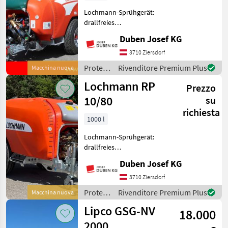
Lochmann-Sprühgerät:
drallfreies
Querstromumkehr-
Duben Josef KG
Doppelaxialgebläse DM 800
mm (neue Ausführung f.
3710 Ziersdorf
Weinbau mit bis zu 54.000
Protezione
Rivenditore Premium Plus
Macchina nuova
m³/h Luftleistung!),
piante /
Lochmann RP
Gebläseumschaltgetri
Prezzo
Lochmann
10/80
su
richiesta
1000 l
Lochmann-Sprühgerät:
drallfreies
Doppelaxialgebläse DM 800
Duben Josef KG
mm (mit bis zu 60.000 m³/h
Luftleistung!),
3710 Ziersdorf
Gebläseumschaltgetriebe
Protezione
Rivenditore Premium Plus
Macchina nuova
mit 2 Geschwindigkeiten
piante /
Lipco GSG-NV
und Leerlauf, R
18.000
Lochmann
2000