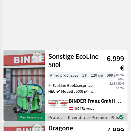
Sonstige EcoLine
6.999
500l
€
Anno prod. 2023
1 h
120 cm
500 l
inclusa IVA
20%
5.832,50 €
✨ EcoLine Gebläsespritze -
netto
NEU ✔️ Modell : 500l ✔️ in
serienmäßiger Ausführung
BINDER Franz GmbH & CoKG
✔️ mit linearem Gebläse , ✔️
Ausstellungsgerät
3654 Raxendorf
Sonderpreis ! ✔️
Protezione
Rivenditore Premium Plus
Macchina usata
Ausstattung : ✔
piante /
Dragone
7.999
Sonstige