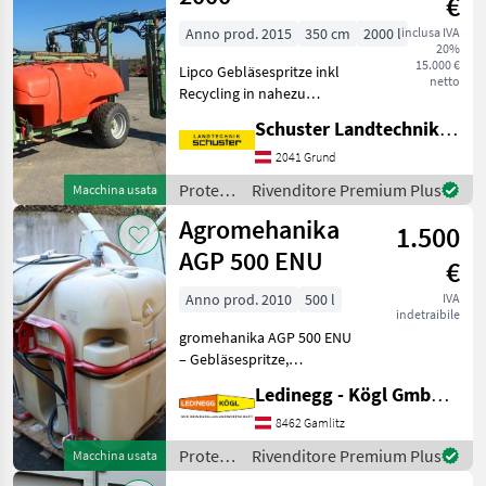
€
Anno prod. 2015
350 cm
2000 l
inclusa IVA
20%
15.000 €
Lipco Gebläsespritze inkl
netto
Recycling in nahezu
Vollausstattung inkl
Schuster Landtechnik Grund
Spritzcomputer Arag Bravo,
inkl elektr.
2041 Grund
Balkensteuerung
Protezione
Rivenditore Premium Plus
Macchina usata
Breitreifen 380/55-17, 2000lt
piante /
Agromehanika
Fass ohne B
1.500
Lipco
AGP 500 ENU
€
Anno prod. 2010
500 l
IVA
indetraibile
gromehanika AGP 500 ENU
– Gebläsespritze,
Aufsattelgerät, Baujahr
Ledinegg - Kögl GmbH - Obst- und Weinbautechnik
2010 Beschreibung: Die
Agromehanika AGP 500
8462 Gamlitz
ENU ist eine kompakte und
Protezione
Rivenditore Premium Plus
Macchina usata
robuste Aufsattel-Gebläse
piante /