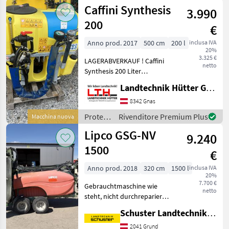
piante /
Caffini Synthesis
Diese Ausstellungsma
3.990
Lochmann
200
€
Anno prod. 2017
500 cm
200 l
inclusa IVA
20%
3.325 €
LAGERABVERKAUF ! Caffini
netto
Synthesis 200 Liter
Gebläsedurchmesser 620
Landtechnik Hütter GmbH & Co KG
mm Premixer Ventil für
Kreisreinigung ohne Brühe
8342 Gnas
Verwässerung Protezione
Protezione
Rivenditore Premium Plus
Macchina nuova
piante Nebulizza
piante /
Lipco GSG-NV
9.240
Caffini
1500
€
Anno prod. 2018
320 cm
1500 l
inclusa IVA
20%
7.700 €
Gebrauchtmaschine wie
netto
steht, nicht durchrepariert
Tandemachse,
Schuster Landtechnik Grund
Spritzcomputer, details auf
Anfrage Protezione piante
2041 Grund