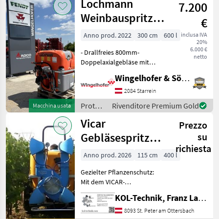
Lochmann
7.200
Vicar
Weinbauspritze
€
AP 6/32
Anno prod. 2022
300 cm
600 l
inclusa IVA
20%
6.000 €
- Drallfreies 800mm-
netto
Doppelaxialgebläse mit
linearer Anordnung der
Wingelhofer & Söhne GmbH
Düsen - 600 Liter Behälter -
2 Stufengetriebe -
2084 Starrein
Systemreinigung -
Protezione
Rivenditore Premium Gold
Macchina usata
Handwaschbehälter -
piante
Vicar
Einspülv
Prezzo
/
Lochmann
Gebläsespritze
su
richiesta
400l
Anno prod. 2026
115 cm
400 l
Gezielter Pflanzenschutz:
Mit dem VICAR-
Radialgebläse fährt man
KOL-Technik, Franz Lampl-Küssner
nur jede zweite Gasse. Es
verteilt das
8093 St. Peter am Ottersbach