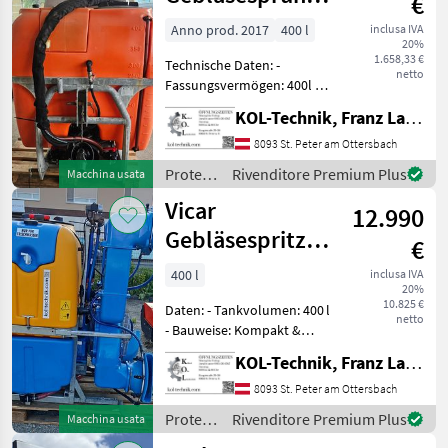
€
400l
Anno prod. 2017
400 l
inclusa IVA
20%
1.658,33 €
Technische Daten: -
netto
Fassungsvermögen: 400l -
Baujahr: 2017 Ausstattung: -
KOL-Technik, Franz Lampl-Küssner
Doppelturbogebläse mit 2
Flügeln - Ansaugfilter -
8093 St. Peter am Ottersbach
Druckfilter - 7
Protezione
Rivenditore Premium Plus
Macchina usata
Doppelschenkelko
piante /
Vicar
12.990
Dragone
Gebläsespritze
€
400l
400 l
inclusa IVA
20%
10.825 €
Daten: - Tankvolumen: 400 l
netto
- Bauweise: Kompakt &
leicht - Ideal für: Steillagen
KOL-Technik, Franz Lampl-Küssner
und Einreiher-Systeme -
Düsen: Außenliegend -
8093 St. Peter am Ottersbach
Gebläse: Robustes
Protezione
Rivenditore Premium Plus
Macchina usata
Gussgebläse
piante /