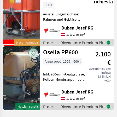
richiesta
600 l
Ausstellungsmaschine:
Rahmen und Gebläse
feuerverzinkt,
Duben Josef KG
außenliegender
Händewaschbehälter 15 l,
3710 Ziersdorf
Polyethylenbehälter 635 l
Protezione
Rivenditore Premium Plus
Macchina nuova
mit 1 Einfüllöffnung,
piante /
Osella PP600
integrierter Reinwass
2.100
Lochmann
€
Anno prod. 1999
600 l
IVA/commissione
inclusa
Inkl. 700-mm-Axialgebläse,
1.858,41 €
Kolben-Membranpumpe, ,
netto
600-Literbehälter,
Umschaltgetriebe,
Duben Josef KG
Systemreinigung,
3710 Ziersdorf
Handwaschbehälter,
Einspülvorrichtung,
Protezione
Rivenditore Premium Plus
Macchina usata
elektrische Fernbedienu
piante /