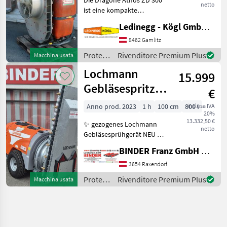
netto
ist eine kompakte
Aufsattelspritze, die speziell
Ledinegg - Kögl GmbH - Obst- und Weinbautechnik
für präzises und
abdriftminderndes Sprühen
8462 Gamlitz
entwickelt wurde. Mit ihrem
Protezione
Rivenditore Premium Plus
Macchina usata
robusten Edelstahlge
piante /
Lochmann
15.999
Dragone
Gebläsespritze
€
RPS 8/70 UQW
Anno prod. 2023
1 h
100 cm
800 l
inclusa IVA
20%
800l gezogen
13.332,50 €
✨ gezogenes Lochmann
netto
Gebläsesprühgerät NEU ✔️
Modell : RPS 8/70 UQW ✔️ in
BINDER Franz GmbH & CoKG
serienmäßiger Ausführung
✔️ Inhalt : 800l ✔️ Drallfreies
3654 Raxendorf
Umkehrdoppelaxialquerstromge
Protezione
Rivenditore Premium Plus
Macchina usata
piante /
Lochmann