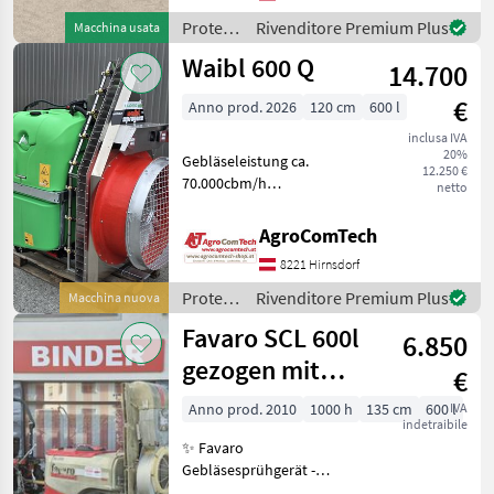
Nebulizzatori
Protezione
Rivenditore Premium Plus
Macchina usata
piante /
Waibl 600 Q
14.700
Lipco
€
Anno prod. 2026
120 cm
600 l
inclusa IVA
20%
Gebläseleistung ca.
12.250 €
70.000cbm/h
netto
Reinwassertank 45lt. INOX
Querstrom-
AgroComTech
Schrägstromgebläse 16
8221 Hirnsdorf
Messing Doppelkopfdüsen
mit Membrantropfstop
Protezione
Rivenditore Premium Plus
Macchina nuova
Getriebe mit 2 Geschwindig
piante /
Favaro SCL 600l
6.850
Waibl
gezogen mit
€
Radialgebläse
Anno prod. 2010
1000 h
135 cm
600 l
IVA
indetraibile
✨ Favaro
Gebläsesprühgerät -
gebraucht ✔️ Modell: SCL