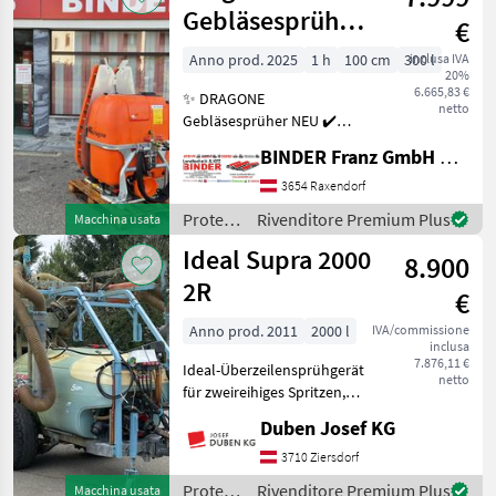
Gebläsesprüher
€
ATHOS T 300
Anno prod. 2025
1 h
100 cm
300 l
inclusa IVA
20%
6.665,83 €
✨ DRAGONE
netto
Gebläsesprüher NEU ✔️
Modell : ATHOS T 300 V700
BINDER Franz GmbH & CoKG
✔️ in serienmäßiger
Ausführung ✔️ lagernde
3654 Raxendorf
Ausstellungsmaschine ✔️
Protezione
Rivenditore Premium Plus
Macchina usata
Behältergröße : 300l ✔️
piante /
Ideal Supra 2000
Gebläsedurc
8.900
Dragone
2R
€
Anno prod. 2011
2000 l
IVA/commissione
inclusa
7.876,11 €
Ideal-Überzeilensprühgerät
netto
für zweireihiges Spritzen,
elektro-hydraulische
Duben Josef KG
Steuerung, elektrische
Regelarmatur,
3710 Ziersdorf
Knickdeichsel, Gelenkwelle,
Protezione
Rivenditore Premium Plus
Macchina usata