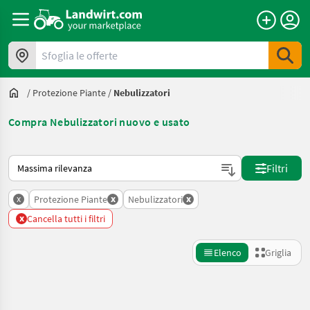
Sfoglia le offerte
/
Protezione Piante
/
Nebulizzatori
Compra Nebulizzatori nuovo e usato
Ecco come viene ordinato su Landwirt.com
Filtri
x
x
x
Protezione Piante
Nebulizzatori
x
Cancella tutti i filtri
Elenco
Griglia