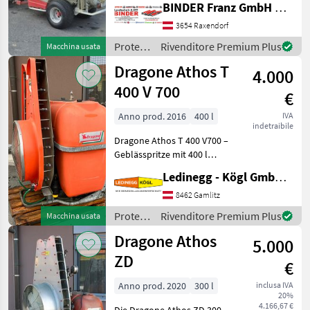
BINDER Franz GmbH & CoKG
600 gezogen ✔️ in
serienmäßiger Ausführung
3654 Raxendorf
✔️ Inhalt : 600 Liter ✔️
Protezione
Rivenditore Premium Plus
Macchina usata
System HOLDER ✔️ mit
piante /
Dragone Athos T
Radialgebläse ✔
4.000
Favaro
400 V 700
€
Anno prod. 2016
400 l
IVA
indetraibile
Dragone Athos T 400 V700 –
Geblässpritze mit 400 l
Polyethylenbehälter und
Ledinegg - Kögl GmbH - Obst- und Weinbautechnik
700 mm Querstromgebläse
Beschreibung: Die Dragone
8462 Gamlitz
Athos T 400 V700 ist eine
Protezione
Rivenditore Premium Plus
Macchina usata
robuste
piante /
Dragone Athos
5.000
Dragone
ZD
€
Anno prod. 2020
300 l
inclusa IVA
20%
4.166,67 €
Die Dragone Athos ZD 300