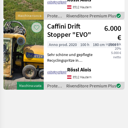
Gestänge, massive
3512 Mautern
Erleichterung für den
Fahrer * Zerstäubersystem
Protezione
Rivenditore Premium Plus
Macchina nuova
– kein Verstop
piante /
Caffini Drift
6.000
Nobili
Stopper "EVO"
€
Anno prod. 2020
100 h
180 cm
inclusa IVA
2000 l
20%
5.000 €
Sehr schöne und gepflegte
netto
Recyclingspritze in
Vollausstattung mit: + hydr.
Rössl Alois
Lenkdeichsel +
Spritzcomputer +
3512 Mautern
Steuergerät für alle hydr.
Protezione
Rivenditore Premium Plus
Macchina usata
Funktionen + geprüft Neupr
piante /
Caffini