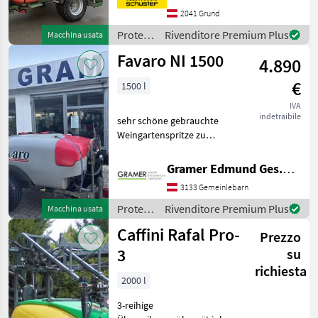
Ausstattung der Spritze mit
2041 Grund
Eigenölversorgung,
vollautomatische
Protezione
Rivenditore Premium Plus
Macchina usata
piante /
Favaro NI 1500
4.890
Lipco
€
1500 l
IVA
indetraibile
sehr schöne gebrauchte
Weingartenspritze zu
verkaufen; mit
Knickdeichsel, elektr. 2
Gramer Edmund Ges.m.b.H.
Teilbreiten
3133 Gemeinlebarn
Gleichdruckarmatur mit
elektr. Druckverstellung;
Protezione
Rivenditore Premium Plus
Macchina usata
Reinwassertank, Hand
piante /
Caffini Rafal Pro-
Prezzo
Favaro
3
su
richiesta
2000 l
3-reihige