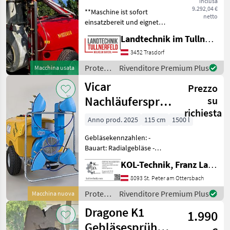
inclusa
9.292,04 €
**Maschine ist sofort
netto
einsatzbereit und eignet
sich ideal für Weinbau.** -
Landtechnik im Tullnerfeld Wilhelm Bayerl GmbH
Ventilator: 44 cm | 17" -
Luftvolumen: ≤ 25.000 m³/h
3452 Trasdorf
- Max. Pflanzenhöhe: 2, 50
Protezione
Rivenditore Premium Plus
Macchina usata
m
piante /
Vicar
Prezzo
Mitterer
Nachläuferspritze
su
richiesta
1500l
Anno prod. 2025
115 cm
1500 l
Gebläsekennzahlen: -
Bauart: Radialgebläse -
Leistung: 14.500/18.000
KOL-Technik, Franz Lampl-Küssner
m³/h - Getriebestufen: 2 -
Luftgeschwindigkeit: 60 – 70
8093 St. Peter am Ottersbach
m/s - einseitige Reichweite:
Protezione
Rivenditore Premium Plus
Macchina nuova
ca. 15
piante /
Dragone K1
1.990
Vicar
Gebläsesprüher