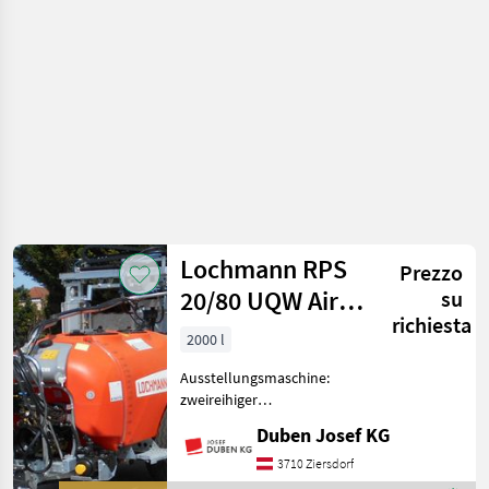
Osella
Lochmann RPS
Prezzo
20/80 UQW Air
su
richiesta
Stream II
2000 l
Ausstellungsmaschine:
zweireihiger
Überzeilensprühbalken mit
Duben Josef KG
"Air Stream II"-
Tangentialgebläse an den
3710 Ziersdorf
äußeren Balken (optional