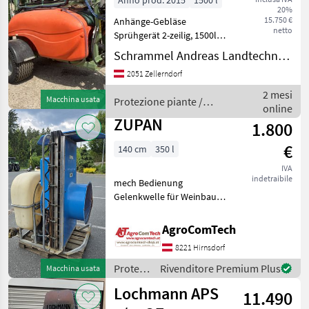
Anno prod. 2015
1500 l
20%
15.750 €
Anhänge-Gebläse
netto
Sprühgerät 2-zeilig, 1500ltr.,
Zeilenbreite bis 3, 5m,
Schrammel Andreas Landtechnik und Handel, Metalltechnik e.U.
Tunnelweite 1100mm,
2051 Zellerndorf
Verschiebung mit 4
Zylinder, Hydraulische
2 mesi
Macchina usata
Protezione piante /
Höhenverstellung und
online
Lipco
hydrau
ZUPAN
1.800
€
140 cm
350 l
IVA
indetraibile
mech Bedienung
Gelenkwelle für Weinbau
Protezione piante
Nebulizzatori
AgroComTech
8221 Hirnsdorf
Protezione
Rivenditore Premium Plus
Macchina usata
piante /
Lochmann APS
11.490
Zupan