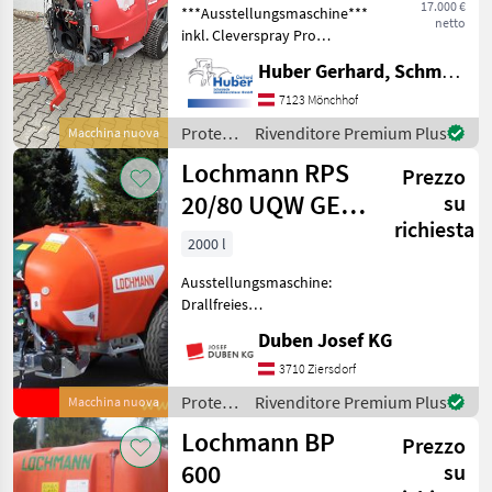
17.000 €
***Ausstellungsmaschine***
netto
inkl. Cleverspray Pro
Maschinensteuerung!
Huber Gerhard, Schmiede und Landmaschinen GmbH.
Radialgebläse GR56 mit 6
Luftauslässe mit je 2
7123 Mönchhof
Düsenstöcke Luftleistung
Protezione
Rivenditore Premium Plus
Macchina nuova
15./19.500 cbm/h
piante /
Lochmann RPS
Prezzo
Wanner
20/80 UQW GEN
su
richiesta
III
2000 l
Ausstellungsmaschine:
Drallfreies
Querstromumkehr-
Duben Josef KG
Doppelaxialgebläse DM 800
mm (neue Ausführung f.
3710 Ziersdorf
Weinbau mit bis zu 54.000
Protezione
Rivenditore Premium Plus
Macchina nuova
m³/h Luftleistung),
piante /
Lochmann BP
Gebläseumschaltgetri
Prezzo
Lochmann
600
su