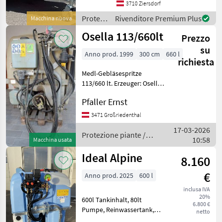
Luftleistung!),
3710 Ziersdorf
Gebläseumschaltgetriebe
Protezione
Rivenditore Premium Plus
Macchina nuova
mit 2 Geschwindigkeiten
piante /
Osella 113/660lt
und Leerlauf, R
Prezzo
Lochmann
su
Anno prod. 1999
300 cm
660 l
richiesta
Medl-Gebläsespritze
113/660 lt. Erzeuger: Osella
u. Co. Tipo ATM 3 P Anno
Pfaller Ernst
1999 Protezione piante
Nebulizzatori
3471 Großriedenthal
17-03-2026
Protezione piante /
10:58
Macchina usata
Osella
Ideal Alpine
8.160
€
Anno prod. 2025
600 l
inclusa IVA
20%
600l Tankinhalt, 80lt
6.800 €
Pumpe, Reinwassertank,
netto
Handwaschbehälter,