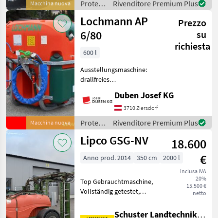
Protezione
Rivenditore Premium Plus
Macchina nuova
Überzeilengestänge ohne
piante /
Lochmann AP
Gebläs
Prezzo
Lochmann
6/80
su
richiesta
600 l
Ausstellungsmaschine:
drallfreies
Doppelaxialgebläse DM 800
Duben Josef KG
mm (mit bis zu 60.000 m³/h
Luftleistung!),
3710 Ziersdorf
Gebläseumschaltgetriebe
Protezione
Rivenditore Premium Plus
Macchina nuova
mit 2 Geschwindigkeiten
piante /
Lipco GSG-NV
und Leerlauf,
18.600
Lochmann
€
Anno prod. 2014
350 cm
2000 l
inclusa IVA
20%
Top Gebrauchtmaschine,
15.500 €
Vollständig getestet,
netto
geprüft und repariert, Inkl
"Pickerl" Gutachten
Schuster Landtechnik Grund