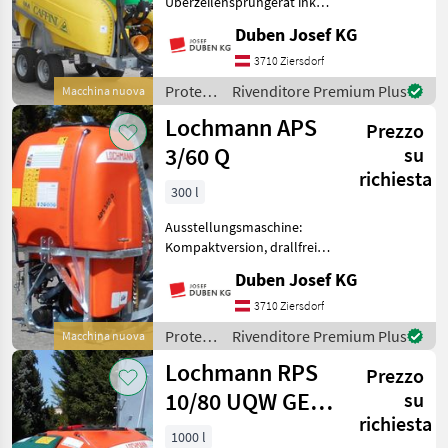
Überzeilensprühgerät inkl.
Tandemachse mit
Duben Josef KG
Breitreifen 23/8.50-12,
feuerverzinkten Rahmen,
3710 Ziersdorf
Zahnradgetriebe,
Protezione
Rivenditore Premium Plus
Macchina nuova
Hochleistungturbine 33 kW,
piante /
Lochmann APS
Motorventile “Compac
Prezzo
Caffini
3/60 Q
su
richiesta
300 l
Ausstellungsmaschine:
Kompaktversion, drallfreies
Querstrom-
Duben Josef KG
Doppelaxialgebläse DM 600
mm (mit bis zu 28.000 m³/h
3710 Ziersdorf
Luftleistung!),
Protezione
Rivenditore Premium Plus
Macchina nuova
Gebläseabschaltung,
piante /
Lochmann RPS
Rahmen und Geblä
Prezzo
Lochmann
10/80 UQW GEN
su
richiesta
III
1000 l