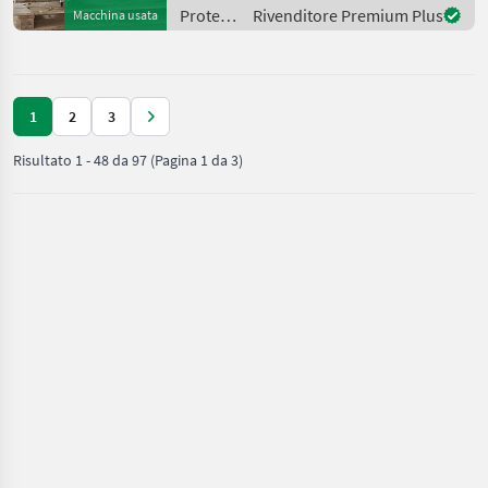
Informationen stehen wir
Protezione
Rivenditore Premium Plus
Macchina usata
Ihnen gerne t
piante /
Vicar
1
2
3
Risultato
1
-
48
da
97
(Pagina 1 da 3)