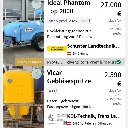
Ideal Phantom
27.000
Agromehanika
Top 2000
€
Anno prod. 2025
2000 l
inclusa IVA
20%
22.500 €
Hochleistungsgebläse zur
netto
Behandlung von 2 Reihen
38.000m3/h Einzeldüsen
Schuster Landtechnik Grund
anstatt Zerstäuber,
4Teilbreiten inkl. Computer
2041 Grund
Bravo 180, 2000 lt Fass
Protezione
Rivenditore Premium Plus
Macchina nuova
Reinwassertank
piante /
Vicar
2.590
Ideal
Gebläsespritze
€
400 l
inclusa IVA
20%
2.158,33 €
Daten: - gebraucht -
netto
Fassungsvermögen: 400 lt -
mit Beleuchtung - AR
KOL-Technik, Franz Lampl-Küssner
Pumpe - je 6 Düsen links
und rechts Für weitere
8093 St. Peter am Ottersbach