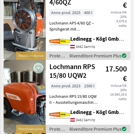
4/60QZ
€
Anno prod. 2025
400 l
inclusa IVA
20%
9.575 €
Lochmann APS 4/60 QZ –
netto
Sprühgerät mit
Querstromgebläse und
Ledinegg - Kögl GmbH - Obst- und Weinbautechnik
32.000 m³/h Luftleistung
Beschreibung: Der
8462 Gamlitz
Lochmann APS 4/60 QZ ist
Protezione
Rivenditore Premium Plus
Macchina nuova
ein robustes Sprühgerät
piante /
Lochmann RPS
mit feuerver
17.500
Lochmann
15/80 UQW2
€
Anno prod. 2023
1500 l
inclusa IVA
20%
14.583,33 €
Lochmann RPS 15/80 UQW
netto
II – Ausstellungsmaschine
Baujahr 2023 mit
Ledinegg - Kögl GmbH - Obst- und Weinbautechnik
drallfreiem
Querstromumkehr-
8462 Gamlitz
Doppelaxialgebläse für den
Protezione
Rivenditore Premium Plus
Macchina nuova
Weinbau Beschreibung: