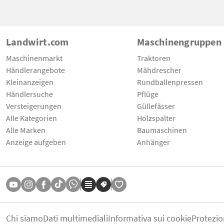
Landwirt.com
Maschinengruppen
Maschinenmarkt
Traktoren
Händlerangebote
Mähdrescher
Kleinanzeigen
Rundballenpressen
Händlersuche
Pflüge
Versteigerungen
Güllefässer
Alle Kategorien
Holzspalter
Alle Marken
Baumaschinen
Anzeige aufgeben
Anhänger
Chi siamo
Dati multimediali
Informativa sui cookie
Protezio