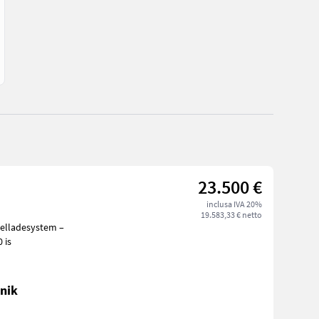
23.500 €
inclusa IVA 20%
19.583,33 € netto
as T100 is
nik