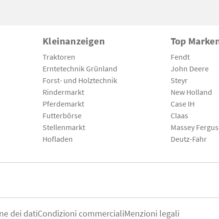
Kleinanzeigen
Top Marke
Traktoren
Fendt
Erntetechnik Grünland
John Deere
Forst- und Holztechnik
Steyr
Rindermarkt
New Holland
Pferdemarkt
Case IH
Futterbörse
Claas
Stellenmarkt
Massey Fergu
Hofladen
Deutz-Fahr
ne dei dati
Condizioni commerciali
Menzioni legali