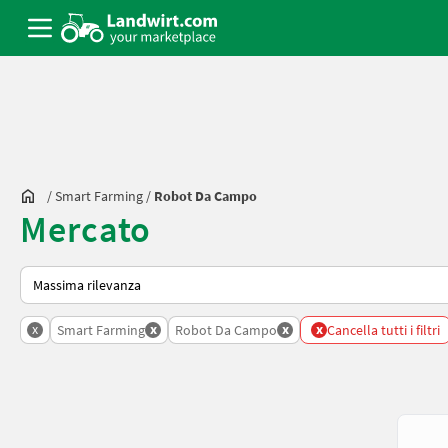
/
Smart Farming
/
Robot Da Campo
Mercato
Ecco come viene ordinato su Landwirt.com
x
x
x
x
Smart Farming
Robot Da Campo
Cancella tutti i filtri