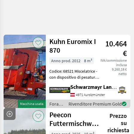
Kuhn Euromix I
10.464
870
€
Anno prod. 2012
8 m³
IVA/commissione
inclusa
9.260,18 €
Codice: 68521 Miscelatrice -
netto
con dispositivo di pesatura
e bilancia - con serbatoio da
Schwarzmayr Landtechnik GmbH - Aurolzmünster
8³ - con anello di troppo
pieno - con coclea verticale
4971 Aurolzmünster
- con saracinesca a d
Foraggiamento
Rivenditore Premium Gold
Macchina usata
/ Kuhn
Peecon
Prezzo
Futtermischwagen
su
richiesta
Biga Scoop 10