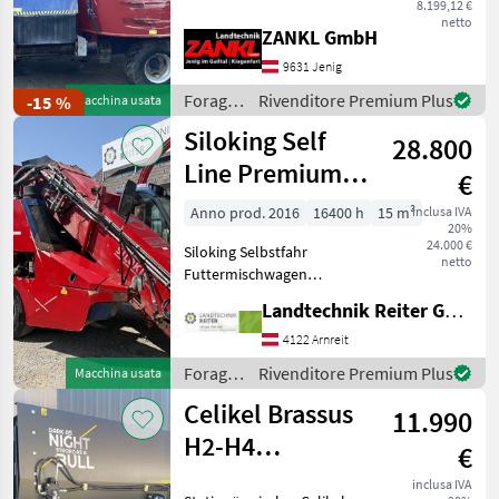
Sonstige
82
Anno di costruzione 2008 -
8.199,12 €
netto
Capacità 11 m³ - Altezza
ZANKL GmbH
totale 265 cm - Nastro
Trioliet
74
9631 Jenig
trasportatore trasversale
anterior
Foraggiamento
Rivenditore Premium Plus
-15 %
Macchina usata
BVL
63
/
Siloking Self
28.800
Siloking
Strautmann
56
Line Premium
€
2115
Kuhn
49
Anno prod. 2016
16400 h
15 m³
inclusa IVA
20%
24.000 €
Mostra
Siloking Selbstfahr
netto
tutti
Futtermischwagen
44
Premium 2115 Baujahr 2016
Landtechnik Reiter GmbH.
Erstzulassung 2017 175 PS
MARKETPLACE
FPT Motor 16400
4122 Arnreit
Motorstunden Klimaanlage
Foraggiamento
Rivenditore Premium Plus
Macchina usata
Offerte dei
Behälter mit Silonox
Marketplace
Annunci
/
rivenditori
Celikel Brassus
ausgekle
11.990
Siloking
H2-H4
€
Futtermischer
inclusa IVA