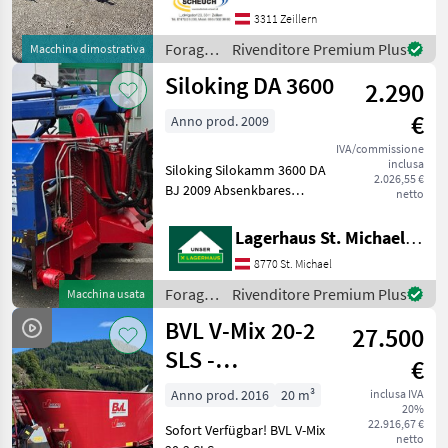
kompakter Bauweise legen.
3311 Zeillern
Als Einzelschnecken-
Foraggiamento
Rivenditore Premium Plus
Macchina dimostrativa
Mischer kombiniert er
/ Kuhn
Siloking DA 3600
2.290
€
Anno prod. 2009
IVA/commissione
inclusa
Siloking Silokamm 3600 DA
2.026,55 €
BJ 2009 Absenkbares
netto
Fahrwerk Teleskoparm
Eigenölversorgung mit
Lagerhaus St. Michael ob Leoben eGen
Zapfwellenantrieb
8770 St. Michael
Austragung links und rechs
mit Dosierwalze Stufenlos
Foraggiamento
Rivenditore Premium Plus
Macchina usata
regul
/
BVL V-Mix 20-2
27.500
Siloking
SLS -
€
Futtermischwagen
Anno prod. 2016
20 m³
inclusa IVA
20%
22.916,67 €
Sofort Verfügbar! BVL V-Mix
netto