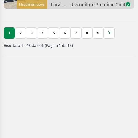
coclea - Freno idraulico - 1
Foraggiamento
Rivenditore Premium Gold
Macchina nuova
lama lunga - Att
/
Kongskilde
1
2
3
4
5
6
7
8
9
Risultato
1
-
48
da
606
(Pagina 1 da 13)