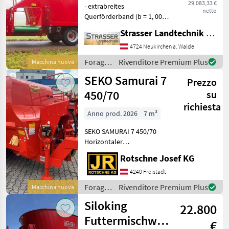
29.083,33 €
- extrabreites
netto
Querförderband (b = 1, 00
m) an der Vorderseite für
Strasser Landtechnik GmbH
eine schnelle Ausdosierung
und gleichmäßige
4724 Neukirchen a. Walde
Verteilung - Magnet an der
Foraggiamento
Rivenditore Premium Plus
Macchina nuova
Mischschnecke - Überlaufri
/
SEKO Samurai 7
Prezzo
Trioliet
450/70
su
richiesta
Anno prod. 2026
7 m³
SEKO SAMURAI 7 450/70
Horizontaler
Futtermischwagen Zwei
Rotschne Josef KG
Mischschnecken mit 100
Schneidmesser
4240 Freistadt
Doppelseitige direkte
Foraggiamento
Rivenditore Premium Plus
Macchina nuova
Ausladung Kettenteppich
/ Seko
Siloking
900x800, lin
22.800
Futtermischwagen
€