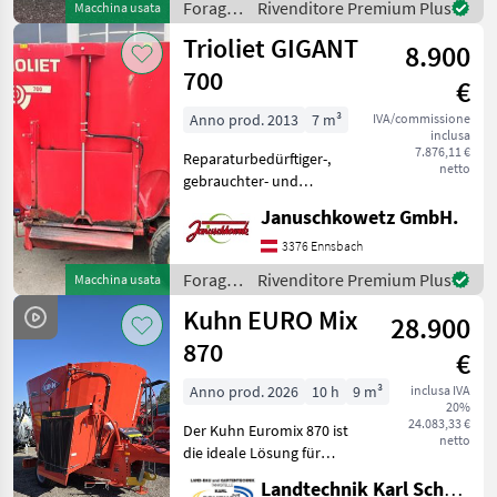
Foraggiamento
Rivenditore Premium Plus
Macchina usata
Elektrische Steuerung
/
Trioliet GIGANT
8.900
Kongskilde
700
€
Anno prod. 2013
7 m³
IVA/commissione
inclusa
7.876,11 €
Reparaturbedürftiger-,
netto
gebrauchter- und
selbstbefüllender
Januschkowetz GmbH.
Futtermischwagen,
Bodenblech + Seitenwände
3376 Ennsbach
im unteren Bereich sind
Foraggiamento
Rivenditore Premium Plus
Macchina usata
bereits teilweise repariert
/
Kuhn EURO Mix
und neu eing
28.900
Trioliet
870
€
Anno prod. 2026
10 h
9 m³
inclusa IVA
20%
24.083,33 €
Der Kuhn Euromix 870 ist
netto
die ideale Lösung für
Betriebe, die Wert auf
Landtechnik Karl Scheuch
höchste Futterqualität bei