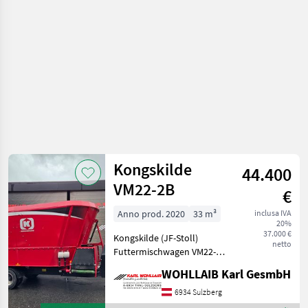
Kongskilde
44.400
VM22-2B
€
Anno prod. 2020
33 m³
inclusa IVA
20%
37.000 €
Kongskilde (JF-Stoll)
netto
Futtermischwagen VM22-2B
- 22m3 - Baujahr 2020 -
WOHLLAIB Karl GesmbH
Querförderband -
Wiegeeinrichtung -
6934 Sulzberg
Übersetzungsgetriebe -