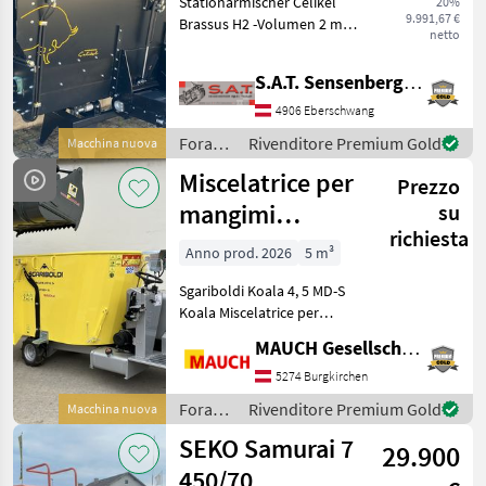
Stationärmischer Celikel
20%
Elektro-NEU
9.991,67 €
Brassus H2 -Volumen 2 m³ -
netto
Elektro und
Gelenkwellenbetrieb -Black
S.A.T. Sensenberger Agrar-Technik
Box Planetengetriebe -7, 5
kW Motor 16 Ampere -
4906 Eberschwang
Anlaufsteuerung -2 Hori
Foraggiamento
Rivenditore Premium Gold
Macchina nuova
/
Miscelatrice per
Prezzo
Celikel
mangimi
su
richiesta
Sgariboldi Koala
Anno prod. 2026
5 m³
4,5 MD-S
Sgariboldi Koala 4, 5 MD-S
Koala Miscelatrice per
mangimi - Autopropulsa - 4,
MAUCH Gesellschaft m.b.H. & Co.KG
5 m³ - Miscelatrice verticale
a doppia coclea -
5274 Burgkirchen
Controcutenti meccanici -
Foraggiamento
Rivenditore Premium Gold
Macchina nuova
48 PS - 3
/
SEKO Samurai 7
29.900
Sgariboldi
450/70