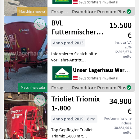
Control Informieren Sie sich
6262 Schlitters im Zillertal
bitte vor Fahrt-Antritt
Foraggiamento
Rivenditore Premium Plus
Macchina nuova
telefonisch,
/
BVL
15.500
Siloking
Futtermischer
€
VMIX 13 LS
Anno prod. 2013
inclusa IVA
20%
12.916,67 €
Informieren Sie sich bitte
netto
vor Fahrt-Antritt
telefonisch, ob die von
Unser Lagerhaus Warenhandelsges.m.b.H.
Ihnen angefragte
Gebrauchtmaschine aktuell
6262 Schlitters im Zillertal
bei uns am am Lager steht.
Foraggiamento
Rivenditore Premium Plus
Macchina usata
Wir inserieren auch Masch
/ BVL
Trioliet Triomix
34.900
1-.800
€
Anno prod. 2019
8 m³
IVA/commissione
inclusa
30.884,96 €
Top Gepflegter Trioliet
netto
Triomix 1-800 mit