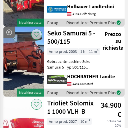
Schneidschild ,
Hofbauer Landtechnik GmbH
Eletktronische Waage ,
Elektrische Bedienung ,
4184 Helfenberg
Förderband vorne ,
Foraggiamento
Rivenditore Premium Plus
Macchina usata
Hydraulischer Strützfuss ,
/
Seko Samurai 5 -
Long-Life Sch
Prezzo
Trioliet
500/115
su
richiesta
Anno prod. 2003
1 h
11 m³
Gebrauchtmaschine Seko
Samurai 5 Typ 500/115
(Standort Aschbach)
HOCHRATHER Landtechnik GmbH
Ausstattung: + Baujahr 2003
+ Entnahmefräse mit
4484 Kronstorf
Fräsarm + 2 Schneid- und
Foraggiamento
Rivenditore Premium Plus
Macchina usata
Mischschnecken aus h
/ Seko
Trioliet Solomix
34.900
1 1000 VLH-B
€
Anno prod. 2027
10 m³
inclusa IVA
20%