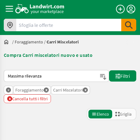
Sfoglia le offerte
/
Foraggiamento
/
Carri Miscelatori
Compra Carri miscelatori nuovo e usato
Ecco come viene ordinato su Landwirt.com
Filtri
x
x
x
Foraggiamento
Carri Miscelatori
x
Cancella tutti i filtri
Elenco
Griglia