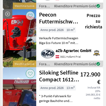
Trockenfutter (Heu und
Foraggiamento
Rivenditore Premium Gold
Macchina nuova
Stroh) Kuratli ist ein
/
Peecon
Schweizer P
Prezzo
Kuratli
Futtermischwagen
su
richiesta
Biga Eco Future
Anno prod. 2026
10 m³
10m³
Verkaufe Futtermischwagen
Biga Eco Future 10 m³ mit
Weitwinkelgelenkwelle,
aZb Agrartec GmbH
links und rechts Schieber
und Obenanhängung -
3681 Hofamt Priel
derzeit sofort verfügbar!
Foraggiamento
Rivenditore Premium Gold
Macchina nuova
Qualität und Ma
/
Siloking Selfline
172.900
Peecon
Compact 1612-
€
13
Anno prod. 2026
13 m³
inclusa IVA
20%
144.083,33 €
* 3-Punkt-Fahrwerk für
netto
geringe Bauhöhe und
extreme Wendigkeit *