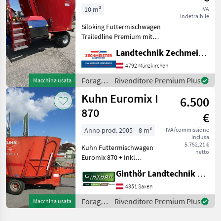
10 m
10 m³
IVA
indetraibile
Siloking Futtermischwagen
Trailedline Premium mit
Austragung vorne lins und
Landtechnik Zechmeister GmbH & Co KG
rechts Tipo di costruzione:
Trainato, Scarico mangimi:
4792 Münzkirchen
Entrambi i lati, Ordine di
Foraggiamento
Rivenditore Premium Plus
Macchina usata
mescolatu
/
Kuhn Euromix I
6.500
Siloking
870
€
Anno prod. 2005
8 m³
IVA/commissione
inclusa
5.752,21 €
Kuhn Futtermischwagen
netto
Euromix 870 + Inkl
Gelenkwelle +
Ginthör Landtechnik GmbH
Wiegeeinrichtung +
Auflaufbremse + Schieber
4351 Saxen
vorne Rechts + Schieber
Foraggiamento
Rivenditore Premium Plus
Macchina usata
hinten Links +
/ Kuhn
elektrohydraulische