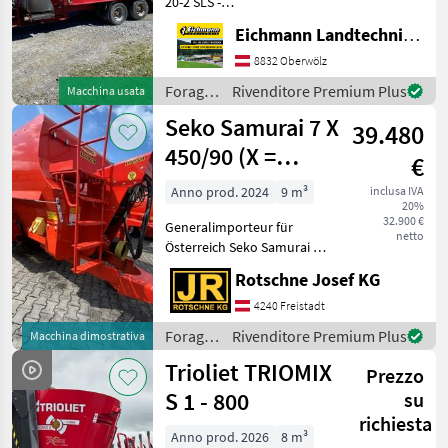
20-2 SLS -
Futtermischwagen. Wie
Eichmann Landtechnik GmbH
vom Kunden, in gutem
Zustand. Ausstattung &
8832 Oberwölz
Details: -
Foraggiamento
Rivenditore Premium Plus
Macchina usata
Fassungsvermögen (m³):
/ BVL
Seko Samurai 7 X
19, 8 - Leergewic
39.480
450/90 (X =
€
niedrige
Anno prod. 2024
9 m³
inclusa IVA
20%
Einfahrten
32.900 €
Generalimporteur für
netto
Österreich Seko Samurai 7 X
450/90 (X = niedrige
Rotschne Josef KG
Bauhöhe für niedrige
Einfahrtsmöglichkeiten)
4240 Freistadt
Futtermischwagen mit 2
Foraggiamento
Rivenditore Premium Plus
Macchina dimostrativa
horizontal angeordneten M
/ Seko
Trioliet TRIOMIX
Prezzo
S 1 - 800
su
richiesta
Anno prod. 2026
8 m³