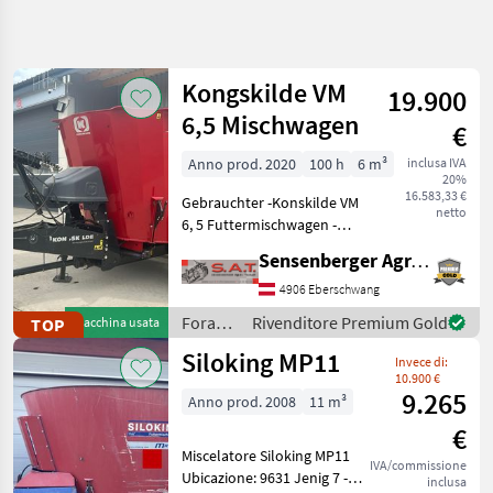
Affina
la
ricerca
Kongskilde VM
19.900
6,5 Mischwagen
€
Categoria
Paese
Filtri
3
Anno prod. 2020
100 h
6 m³
inclusa IVA
20%
Mostra
16.583,33 €
PERCORSO
Gebrauchter -Konskilde VM
Reimposta
606
netto
ATTUALE
6, 5 Futtermischwagen -
risultati
Behälterinhalt 6, 5 m3 -
Settore
Sensenberger Agrar-Technik
Baujahr 2020 -Waage -
agricolo
hydraulischer Schieber
4906 Eberschwang
Foraggiamento
links und rechts -
Foraggiamento
Rivenditore Premium Gold
TOP
Macchina usata
Carri
hydraulische Bremse -Bauh
/
Miscelatori
Siloking MP11
Invece di:
Kongskilde
10.900 €
SCEGLI
9.265
Anno prod. 2008
11 m³
CATEGORIA
€
Siloking
87
Miscelatore Siloking MP11
IVA/commissione
Ubicazione: 9631 Jenig 7 -
inclusa