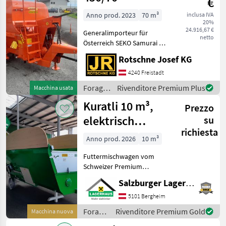
€
Anno prod. 2023
70 m³
inclusa IVA
20%
24.916,67 €
Generalimporteur für
netto
Österreich SEKO Samurai 7
450/70 Futtermischwagen
Rotschne Josef KG
mit 2 horizontal
angeordneten
4240 Freistadt
Mischschnecken
Foraggiamento
Rivenditore Premium Plus
Macchina usata
Doppelseitige direkte
/ Seko
Kuratli 10 m³,
Futteraustragung Ketten
Prezzo
elektrisch
su
richiesta
stationär
Anno prod. 2026
10 m³
Futtermischwagen vom
Schweizer Premium
Hersteller Kuratli. Der
Salzburger Lagerhaus-Technik
Kuratli 10m³ zeichnet sich
durch seine liegenden
5101 Bergheim
Walzen samt großer
Foraggiamento
Rivenditore Premium Gold
Macchina nuova
Messerzahl mit seiner
/