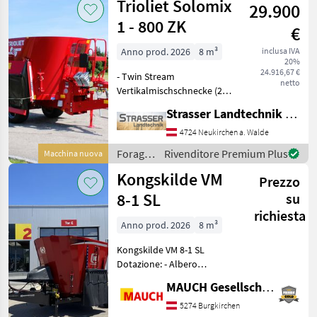
Trioliet Solomix
29.900
1 - 800 ZK
€
Anno prod. 2026
8 m³
inclusa IVA
20%
24.916,67 €
- Twin Stream
netto
Vertikalmischschnecke (22
mm Long Life Schnecke / 25
Strasser Landtechnik GmbH
mm Dosierschaufeln) für
maximale
4724 Neukirchen a. Walde
Verschleißfestigkeit -
Foraggiamento
Rivenditore Premium Plus
Macchina nuova
Triotronic elektronische
/
Kongskilde VM
Wiegeeinrichtung
Prezzo
Trioliet
8-1 SL
su
richiesta
Anno prod. 2026
8 m³
Kongskilde VM 8-1 SL
Dotazione: - Albero
cardanico grandangolare -
MAUCH Gesellschaft m.b.H. & Co.KG
Sportello a sinistra + a
destra - 1 miscelatore a
5274 Burgkirchen