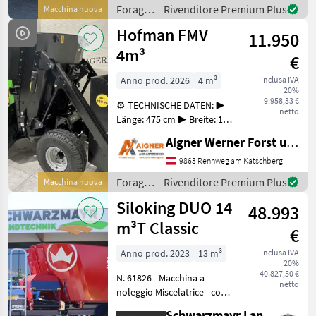
hydraulische Bremse
Foraggiamento
Rivenditore Premium Plus
Macchina nuova
Querförderband hinten
/
Hofman FMV
inkl. 2 Motoren Weitwinkelg
11.950
Siloking
4m³
€
Anno prod. 2026
4 m³
inclusa IVA
20%
9.958,33 €
⚙️ TECHNISCHE DATEN: ▶
netto
Länge: 475 cm ▶ Breite: 175
cm ▶ Höhe: 210 cm ▶
Aigner Werner Forst und Agrartechnik
Anzahl der Messer: 8 ▶
Gewicht: 1.500 kg ▶
9863 Rennweg am Katschberg
Bodenplattenstärke: 10
Foraggiamento
Rivenditore Premium Plus
Macchina nuova
mm ▶ Wandplattenstä
/
Siloking DUO 14
48.993
Hofman
m³T Classic
€
Anno prod. 2023
13 m³
inclusa IVA
20%
40.827,50 €
N. 61826 - Macchina a
netto
noleggio Miscelatrice - con
bilancia di dosaggio
Schwarzmayr Landtechnik GmbH - Gampern