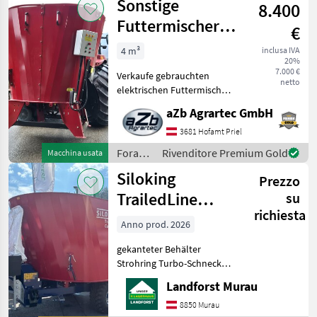
Sonstige
schnellen M
8.400
Kuratli
Futtermischer
€
AGM MINI
4 m³
inclusa IVA
20%
vertikal 3,5 m³
7.000 €
Verkaufe gebrauchten
elektrisc
netto
elektrischen Futtermischer
AGM / Futtermischwagen
aZb Agrartec GmbH
aZb MINI vertikal 3, 5 m³
stationär mit Elektro Motor
3681 Hofamt Priel
11 kW, Traktorbetrieb und
Foraggiamento
Rivenditore Premium Gold
Macchina usata
mechanischen S
/
Siloking
Prezzo
Sonstige
TrailedLine
su
richiesta
Classic Compact
Anno prod. 2026
10-T
gekanteter Behälter
Strohring Turbo-Schnecke 2
mechanische
Landforst Murau
Gegenschneiden
mechanischer Stützfuß
8850 Murau