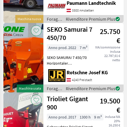
Paumann Landtechnik
stufenlose Steuerung der
Fahrgeschwindigkeit über
3300 Amstetten
Fahrpedal, 1 Fahrbereich (0
Foraggiamento
Rivenditore Premium Plus
Macchina nuova
bis 15 km/h) * Steuer
/
SEKO Samurai 7
25.750
Siloking
450/70
€
Anno prod. 2022
7 m³
IVA/commissione
inclusa
22.787,61 €
SEKO SAMURAI 7 450/70
netto
Horizontaler
Futtermischwagen Zwei
Rotschne Josef KG
Mischschnecken mit 100
Schneidmesser
4240 Freistadt
Doppelseitige direkte
Foraggiamento
Rivenditore Premium Plus
Macchina usata
Ausladung Kettenteppich
/ Seko
Trioliet Gigant
900x800, lin
19.500
900
€
Anno prod. 2017
1300 h
9 m³
inclusa IVA
20%
16.250 €
Gebrauchter Trioliet Gigant