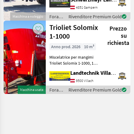
Siloking DG400 - con
comando tramite
4851 Gampern
distributore idraulico del
Foraggiamento
Rivenditore Premium Gold
Macchina a noleggio
trattore: sono necessari 1
/
Trioliet Solomix
Prezzo
Siloking
1-1000
su
richiesta
Anno prod. 2026
10 m³
Miscelatrice per mangimi
Trioliet Solomix 1-1000, 1
coclea, 10 m³, sistema di
Landtechnik Villach GmbH
pesatura elettronico,
scarico su entrambi i lati,
9500 Villach
albero cardanico ad ampio
Foraggiamento
Rivenditore Premium Gold
Macchina usata
angolo, pie
/
Trioliet