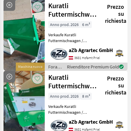
/
Kuratli
Schweizer P
Prezzo
Kuratli
Futtermischwagen
su
richiesta
elektrisch 5,5 m³
Anno prod. 2026
6 m³
stationär - N
Verkaufe Kuratli
Futtermischwagen /
Fütterungsroboter
aZb Agrartec GmbH
elektrisch 5, 5 m³ stationär -
NEU Hervorragend geeignet
3681 Hofamt Priel
für Trockenfutter (Heu und
Foraggiamento
Rivenditore Premium Gold
Macchina nuova
Stroh) Kuratli ist ein S
/
Kuratli
Prezzo
Kuratli
Futtermischwagen
su
richiesta
elektrisch 7,5 m³
Anno prod. 2026
8 m³
Verkaufe Kuratli
Futtermischwagen /
Fütterungsroboter
aZb Agrartec GmbH
elektrisch 7, 5 m³ - NEU
Hervorragend geeignet für
3681 Hofamt Priel