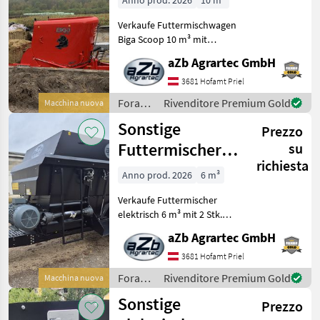
Anno prod. 2026
10 m³
m³ mit
Verkaufe Futtermischwagen
Ladeklappe
Biga Scoop 10 m³ mit
Ladeklappe - der Marke
aZb Agrartec GmbH
Peecon Qualität und Made
in Holland Wir sind
3681 Hofamt Priel
offizieller Peecon Händler
Foraggiamento
Rivenditore Premium Gold
Macchina nuova
für ganz Österreich!
/
Sonstige
Prezzo
Peecon
Futtermischer
su
richiesta
elektrisch
Anno prod. 2026
6 m³
horizontal 6 m³
Verkaufe Futtermischer
mit Waa
elektrisch 6 m³ mit 2 Stk.
horizontalen Schnecken
aZb Agrartec GmbH
perfekt für Heufutter - kann
auch stationär verwendet
3681 Hofamt Priel
werden - Elektromotor 18, 5
Foraggiamento
Rivenditore Premium Gold
Macchina nuova
kw ink
/
Sonstige
Prezzo
Sonstige