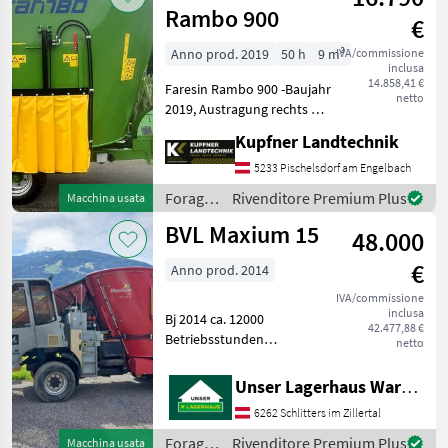
Rambo 900
€
Anno prod. 2019
50 h
9 m³
IVA/commissione
inclusa
14.858,41 €
Faresin Rambo 900 -Baujahr
netto
2019, Austragung rechts mit
hydr. Schieber, Waage, 2
Kupfner Landtechnik
Gegenschneiden
mechanisch einschwenkbar,
5233 Pischelsdorf am Engelbach
Rückfahrkamera und LED
Foraggiamento
Rivenditore Premium Plus
Macchina usata
Arbeitsbeleuchtung,
/
BVL Maxium 15
48.000
Faresin
€
Anno prod. 2014
IVA/commissione
inclusa
Bj 2014 ca. 12000
42.477,88 €
Betriebsstunden
netto
Foraggiamento Carri
miscelatori
Unser Lagerhaus Warenhandelsges.m.b.H.
6262 Schlitters im Zillertal
Foraggiamento
Rivenditore Premium Plus
Macchina usata