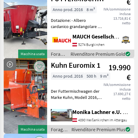
€
VM 8-1 SL
Anno prod. 2016
8 m³
IVA/commissione
inclusa
13.716,81 €
Dotazione: - Albero
netto
cardanico grandangolare -
Espulsione a sinistra e a
MAUCH Gesellschaft m.b.H. & Co.KG
destra - Anello di troppo
pieno - Comando idraulico -
5274 Burgkirchen
Freno idraulico - Attacco
Foraggiamento
Rivenditore Premium Gold
Macchina usata
superiore -
/
Kuhn Euromix 1
19.990
Kongskilde
€
Anno prod. 2016
500 h
9 m³
IVA/commissione
inclusa
Der Futtermischwagen der
17.690,27 €
Marke Kuhn, Modell 2016,
netto
ist ein zuverlässiges und
effizientes Gerät zur
Monika Lachner e.U. Maschinenhandel
Futterzubereitung in
4890 Weißenkirchen im Attergau
landwirtschaftlichen
Betrieben. Mit einem Fass
Foraggiamento
Rivenditore Premium Plus
Macchina usata
/ Kuhn