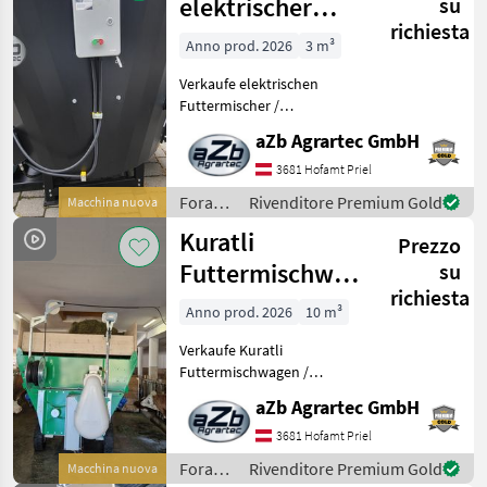
elektrischer
su
richiesta
Futtermischer
Anno prod. 2026
3 m³
aZb MINI
Verkaufe elektrischen
vertikal 2,7
Futtermischer /
Futtermischwagen aZb
aZb Agrartec GmbH
MINI vertikal 2, 7 m³
stationär NEU mit Elektro
3681 Hofamt Priel
Motor 7, 5 kW und
Foraggiamento
Rivenditore Premium Gold
Macchina nuova
Traktorbetrieb inkl.
/
Kuratli
mechanischen Schiebe
Prezzo
Sonstige
Futtermischwagen
su
richiesta
elektrisch 10 m³
Anno prod. 2026
10 m³
- NEU
Verkaufe Kuratli
Futtermischwagen /
Fütterungsroboter
aZb Agrartec GmbH
elektrisch 10 m³ - NEU
Hervorragend geeignet für
3681 Hofamt Priel
Trockenfutter (Heu und
Foraggiamento
Rivenditore Premium Gold
Macchina nuova
Stroh) Kuratli ist ein