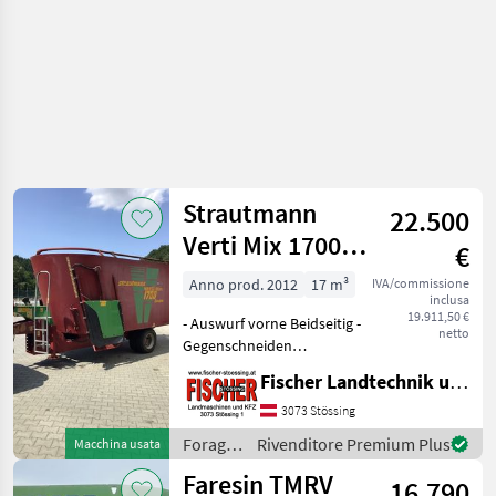
Strautmann
22.500
Verti Mix 1700
€
Double
Anno prod. 2012
17 m³
IVA/commissione
inclusa
19.911,50 €
- Auswurf vorne Beidseitig -
netto
Gegenschneiden
mechanisch 2x -
Fischer Landtechnik und Kfz KG
Mischschnecken Standard -
Messersatz Standard - 2 x T-
3073 Stössing
Koaxialgetriebe 1 zu 1 und
Foraggiamento
Rivenditore Premium Plus
Macchina usata
1, 8 zu 1 - Antri
/
Faresin TMRV
16.790
Strautmann