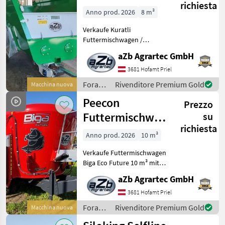
richiesta
elektrisch 7,5 m³
Anno prod. 2026
8 m³
Verkaufe Kuratli
Futtermischwagen /
Fütterungsroboter
aZb Agrartec GmbH
elektrisch 7, 5 m³ - NEU
Hervorragend geeignet für
3681 Hofamt Priel
Trockenfutter (Heu und
Foraggiamento
Rivenditore Premium Gold
Macchina nuova
Stroh) Kuratli ist ein
/
Peecon
Schweizer P
Prezzo
Kuratli
Futtermischwagen
su
richiesta
Biga Eco Future
Anno prod. 2026
10 m³
10m³
Verkaufe Futtermischwagen
Biga Eco Future 10 m³ mit
Weitwinkelgelenkwelle,
aZb Agrartec GmbH
links und rechts Schieber
und Obenanhängung -
3681 Hofamt Priel
derzeit sofort verfügbar!
Foraggiamento
Rivenditore Premium Gold
Macchina nuova
Qualität und Ma
/