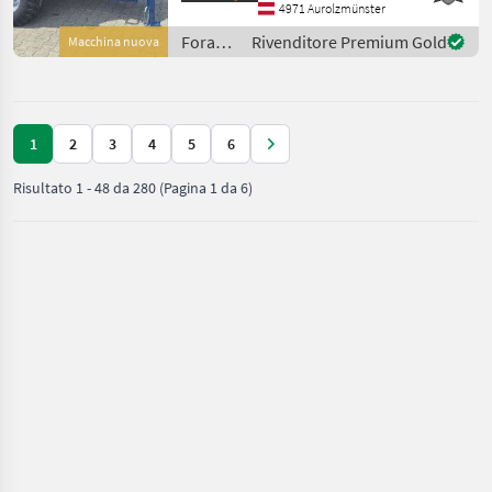
pesanti con alloggiamento
4971 Aurolzmünster
della coclea integrato e
Foraggiamento
Rivenditore Premium Gold
Macchina nuova
coclea turbo - con
/
Siloking
1
2
3
4
5
6
Risultato
1
-
48
da
280
(Pagina 1 da 6)