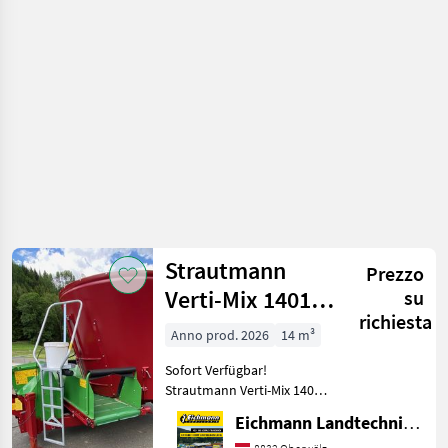
/
Sonstige
Strautmann
Prezzo
Verti-Mix 1401
su
richiesta
Futtermischwagen
Anno prod. 2026
14 m³
Sofort Verfügbar!
Strautmann Verti-Mix 1401
Futtermischwagen.
Eichmann Landtechnik GmbH
Ausstattung & Details: -