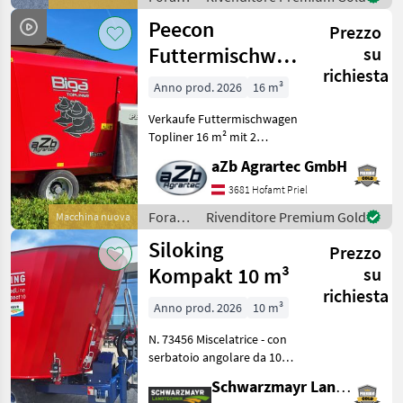
hydraulischen Schieber un
/
Peecon
Prezzo
Sonstige
Futtermischwagen
su
richiesta
Topliner 16 m²
Anno prod. 2026
16 m³
mit 2 Schnecken
Verkaufe Futtermischwagen
Topliner 16 m² mit 2
Schnecken der Marke
aZb Agrartec GmbH
Peecon - Qualität und Made
in Holland Wir sind
3681 Hofamt Priel
offizieller Peecon Händler
Foraggiamento
Rivenditore Premium Gold
Macchina nuova
für ganz Österreich!
/
Siloking
Prezzo
Peecon
Kompakt 10 m³
su
richiesta
Anno prod. 2026
10 m³
N. 73456 Miscelatrice - con
serbatoio angolare da 10
m³ - con riduttore
Schwarzmayr Landtechnik GmbH - Aurolzmünster
planetario per carichi