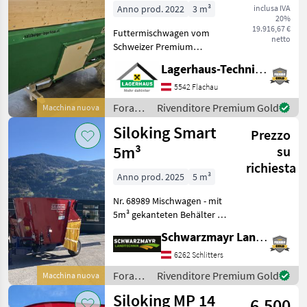
Anno prod. 2022
3 m³
inclusa IVA
20%
19.916,67 €
Futtermischwagen vom
netto
Schweizer Premium
Hersteller Kuratli. Der
Lagerhaus-Technik Flachau
Kuratli 3, 5 m³ zeichnet sich
durch seine liegenden
5542 Flachau
Walzen samt großer
Foraggiamento
Rivenditore Premium Gold
Macchina nuova
Messer-zahl mit seiner
/
Siloking Smart
schnelle
Prezzo
Kuratli
5m³
su
richiesta
Anno prod. 2025
5 m³
Nr. 68989 Mischwagen - mit
5m³ gekanteten Behälter -
mit Siloking Addierwaage -
Schwarzmayr Landtechnik GmbH - Schlitters
mit Austragungsschieber
rechts vorne - mit schweren
6262 Schlitters
Planetengetriebe mit integ
Foraggiamento
Rivenditore Premium Gold
Macchina nuova
/
Siloking MP 14
6.500
Siloking