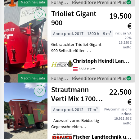
Foraggiamento
Rivenditore Premium Plus
Macchina usata
Ausladung Kettenteppich
/ Seko
Trioliet Gigant
900x800, lin
19.500
900
€
Anno prod. 2017
1300 h
9 m³
inclusa IVA
20%
16.250 €
Gebrauchter Trioliet Gigant
netto
900 Selbstbefüller -
Elektrische Bedienung -
Christoph Heindl Landtechnik GmbH, Inning
hydraulische Waage
Lagernd Standort Inning
3383 Hürm
Aus etwaigen Irrtümern
Foraggiamento
Rivenditore Premium Plus
Macchina usata
oder falschen Ang
/
Strautmann
22.500
Trioliet
Verti Mix 1700
€
Double
Anno prod. 2012
17 m³
IVA/commissione
inclusa
19.911,50 €
- Auswurf vorne Beidseitig -
netto
Gegenschneiden
mechanisch 2x -
Fischer Landtechnik und Kfz KG
Mischschnecken Standard -