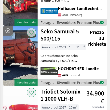
Triomix 1-800 mit
Schneidschild ,
Hofbauer Landtechnik GmbH
Eletktronische Waage ,
Elektrische Bedienung ,
4184 Helfenberg
Förderband vorne ,
Foraggiamento
Rivenditore Premium Plus
Macchina usata
Hydraulischer Strützfuss ,
/
Seko Samurai 5 -
Long-Life Sch
Prezzo
Trioliet
500/115
su
richiesta
Anno prod. 2003
1 h
11 m³
Gebrauchtmaschine Seko
Samurai 5 Typ 500/115
(Standort Aschbach)
HOCHRATHER Landtechnik GmbH
Ausstattung: + Baujahr 2003
+ Entnahmefräse mit
4484 Kronstorf
Fräsarm + 2 Schneid- und
Foraggiamento
Rivenditore Premium Plus
Macchina usata
Mischschnecken aus h
/ Seko
Trioliet Solomix
34.900
1 1000 VLH-B
€
Anno prod. 2027
10 m³
inclusa IVA