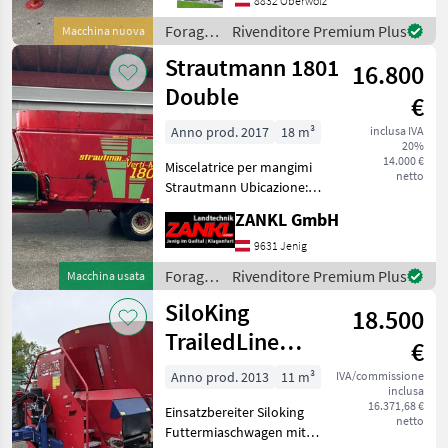
Querförderband vorne
8832 Oberwölz
2400mm - Austragsvariante
Foraggiamento
Rivenditore Premium Plus
Macchina nuova
Querförderband vorne - E
/
Strautmann 1801
16.800
Strautmann
Double
€
Anno prod. 2017
18 m³
inclusa IVA
20%
14.000 €
Miscelatrice per mangimi
netto
Strautmann Ubicazione:
9631 Jenig 7 - Anno di
ZANKL GmbH
costruzione 2017 - Capacità
18 m³ - STRAUTMANN Verti-
9631 Jenig
Mix 1801 Double - Nastro
Foraggiamento
Rivenditore Premium Plus
Macchina usata
trasportatore
/
SiloKing
18.500
Strautmann
TrailedLine
€
Premium 11
Anno prod. 2013
11 m³
IVA/commissione
inclusa
16.371,68 €
Einsatzbereiter Siloking
netto
Futtermiaschwagen mit