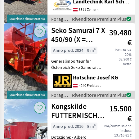
Landtechnik Karl Scheuch
höchste Futterqualität bei
kompakter Bauweise legen.
3311 Zeillern
Als Einzelschnecken-
Foraggiamento
Rivenditore Premium Plus
Macchina dimostrativa
Mischer kombiniert er
/ Kuhn
Seko Samurai 7 X
39.480
450/90 (X =
€
niedrige
Anno prod. 2024
9 m³
inclusa IVA
20%
Einfahrten
32.900 €
Generalimporteur für
netto
Österreich Seko Samurai 7 X
450/90 (X = niedrige
Rotschne Josef KG
Bauhöhe für niedrige
Einfahrtsmöglichkeiten)
4240 Freistadt
Futtermischwagen mit 2
Foraggiamento
Rivenditore Premium Plus
Macchina dimostrativa
horizontal angeordneten M
/ Seko
Kongskilde
15.500
FUTTERMISCHWAGEN
€
VM 8-1 SL
Anno prod. 2016
8 m³
IVA/commissione
inclusa
13.716,81 €
Dotazione: - Albero