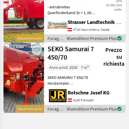
20%
29.083,33 €
- extrabreites
netto
Querförderband (b = 1, 00
m) an der Vorderseite für
Strasser Landtechnik GmbH
eine schnelle Ausdosierung
und gleichmäßige
4724 Neukirchen a. Walde
Verteilung - Magnet an der
Foraggiamento
Rivenditore Premium Plus
Macchina nuova
Mischschnecke - Überlaufri
/
SEKO Samurai 7
Prezzo
Trioliet
450/70
su
richiesta
Anno prod. 2026
7 m³
SEKO SAMURAI 7 450/70
Horizontaler
Futtermischwagen Zwei
Rotschne Josef KG
Mischschnecken mit 100
Schneidmesser
4240 Freistadt
Doppelseitige direkte
Foraggiamento
Rivenditore Premium Plus
Macchina nuova
Ausladung Kettenteppich
/ Seko
900x800, lin