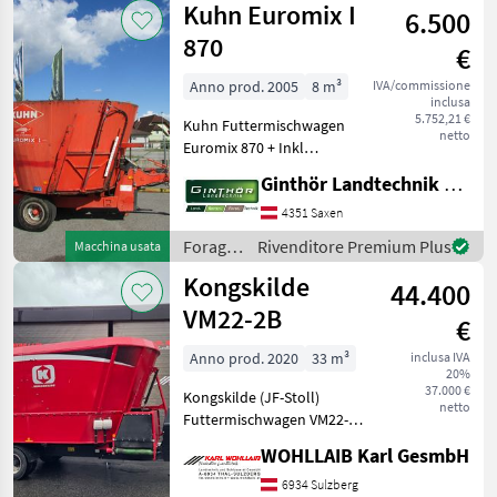
Kuhn Euromix I
6.500
Siloking
870
€
Anno prod. 2005
8 m³
IVA/commissione
inclusa
5.752,21 €
Kuhn Futtermischwagen
netto
Euromix 870 + Inkl
Gelenkwelle +
Ginthör Landtechnik GmbH
Wiegeeinrichtung +
Auflaufbremse + Schieber
4351 Saxen
vorne Rechts + Schieber
Foraggiamento
Rivenditore Premium Plus
Macchina usata
hinten Links +
/ Kuhn
Kongskilde
elektrohydraulische
44.400
VM22-2B
€
Anno prod. 2020
33 m³
inclusa IVA
20%
37.000 €
Kongskilde (JF-Stoll)
netto
Futtermischwagen VM22-2B
- 22m3 - Baujahr 2020 -
WOHLLAIB Karl GesmbH
Querförderband -
Wiegeeinrichtung -
6934 Sulzberg