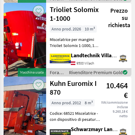
hydraulische Bremse -Bauh
/
Trioliet Solomix
Prezzo
Kongskilde
1-1000
su
richiesta
Anno prod. 2026
10 m³
Miscelatrice per mangimi
Trioliet Solomix 1-1000, 1
coclea, 10 m³, sistema di
Landtechnik Villach GmbH
pesatura elettronico,
scarico su entrambi i lati,
9500 Villach
albero cardanico ad ampio
Foraggiamento
Rivenditore Premium Gold
Macchina usata
angolo, pie
/
Kuhn Euromix I
10.464
Trioliet
870
€
Anno prod. 2012
8 m³
IVA/commissione
inclusa
9.260,18 €
Codice: 68521 Miscelatrice -
netto
con dispositivo di pesatura
e bilancia - con serbatoio da
Schwarzmayr Landtechnik GmbH - Aurolzmünster
8³ - con anello di troppo