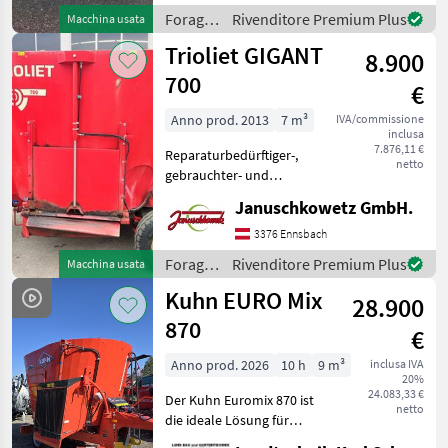
Übersetzungsgetriebe -
Foraggiamento
Rivenditore Premium Plus
Macchina usata
Elektrische Steuerung
/
Trioliet GIGANT
8.900
Kongskilde
700
€
Anno prod. 2013
7 m³
IVA/commissione
inclusa
7.876,11 €
Reparaturbedürftiger-,
netto
gebrauchter- und
selbstbefüllender
Januschkowetz GmbH.
Futtermischwagen,
Bodenblech + Seitenwände
3376 Ennsbach
im unteren Bereich sind
Foraggiamento
Rivenditore Premium Plus
Macchina usata
bereits teilweise repariert
/
Kuhn EURO Mix
und neu eing
28.900
Trioliet
870
€
Anno prod. 2026
10 h
9 m³
inclusa IVA
20%
24.083,33 €
Der Kuhn Euromix 870 ist
netto
die ideale Lösung für
Betriebe, die Wert auf