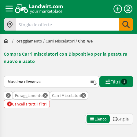
Sfoglia le offerte
/
Foraggiamento
/
Carri Miscelatori
/
Chx_we
Compra Carri miscelatori con Dispositivo per la pesatura
nuovo e usato
Ecco come viene ordinato su Landwirt.com
Filtri
1
x
x
x
Foraggiamento
Carri Miscelatori
x
Cancella tutti i filtri
Elenco
Griglia