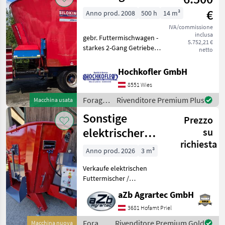
€
Anno prod. 2008
500 h
14 m³
IVA/commissione
inclusa
gebr. Futtermischwagen -
5.752,21 €
starkes 2-Gang Getriebe
netto
(Schaltgetriebe) -
Wiegeeinheit mit digitaler
Hochkofler GmbH
Anzeige - 2 hydr.
8551 Wies
Gegenschneiden -
Mischschnecke und
Foraggiamento
Rivenditore Premium Plus
Macchina usata
Mischbehält
/
Sonstige
Prezzo
Siloking
elektrischer
su
richiesta
Futtermischer
Anno prod. 2026
3 m³
MINI vertikal 3
Verkaufe elektrischen
m³
Futtermischer /
Futtermischwagen aZb
aZb Agrartec GmbH
MINI vertikal 3 m³ stationär
NEU mit Elektro Motor 11
3681 Hofamt Priel
kW, Traktorbetrieb, inkl.
Foraggiamento
Rivenditore Premium Gold
Macchina nuova