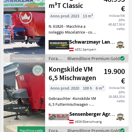
m³T Classic
€
Anno prod. 2023
13 m³
inclusa IVA
20%
40.827,50 €
N. 61826 - Macchina a
netto
noleggio Miscelatrice - con
bilancia di dosaggio
Schwarzmayr Landtechnik GmbH - Gampern
Siloking DG400 - con
comando tramite
4851 Gampern
distributore idraulico del
Foraggiamento
Rivenditore Premium Gold
Macchina a noleggio
trattore: sono necessari 1
/
Kongskilde VM
19.900
Siloking
6,5 Mischwagen
€
Anno prod. 2020
100 h
6 m³
inclusa IVA
20%
16.583,33 €
Gebrauchter -Konskilde VM
netto
6, 5 Futtermischwagen -
Behälterinhalt 6, 5 m3 -
Sensenberger Agrar-Technik
Baujahr 2020 -Waage -
hydraulischer Schieber
4906 Eberschwang
links und rechts -
Foraggiamento
Rivenditore Premium Gold
Macchina usata