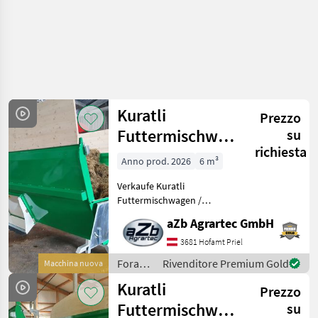
Kuratli
Prezzo
Futtermischwagen
su
richiesta
elektrisch 5,5 m³
Anno prod. 2026
6 m³
stationär - N
Verkaufe Kuratli
Futtermischwagen /
Fütterungsroboter
aZb Agrartec GmbH
elektrisch 5, 5 m³ stationär -
NEU Hervorragend geeignet
3681 Hofamt Priel
für Trockenfutter (Heu und
Foraggiamento
Rivenditore Premium Gold
Macchina nuova
Stroh) Kuratli ist ein S
/
Kuratli
Prezzo
Kuratli
Futtermischwagen
su