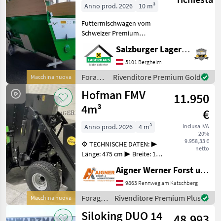
stationär
Anno prod. 2026
10 m³
Futtermischwagen vom
Schweizer Premium
Hersteller Kuratli. Der
Salzburger Lagerhaus-Technik
Kuratli 10m³ zeichnet sich
durch seine liegenden
5101 Bergheim
Walzen samt großer
Foraggiamento
Rivenditore Premium Gold
Macchina nuova
Messerzahl mit seiner
/
Hofman FMV
schnellen M
11.950
Kuratli
4m³
€
Anno prod. 2026
4 m³
inclusa IVA
20%
9.958,33 €
⚙️ TECHNISCHE DATEN: ▶
netto
Länge: 475 cm ▶ Breite: 175
cm ▶ Höhe: 210 cm ▶
Aigner Werner Forst und Agrartechnik
Anzahl der Messer: 8 ▶
Gewicht: 1.500 kg ▶
9863 Rennweg am Katschberg
Bodenplattenstärke: 10
Foraggiamento
Rivenditore Premium Plus
Macchina nuova
mm ▶ Wandplattenstä
/
Siloking DUO 14
48.993
Hofman