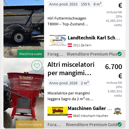
€
Anno prod. 2023
150 h
8 m³
inclusa IVA
20%
Hirl Futtermischwagen
41.583,33 €
T800H – Top-Zustand
netto
(Mietrückläufer)
Zuverlässige
Landtechnik Karl Scheuch
Fütterungstechnik zum
3311 Zeillern
Spitzenpreis! Zum Verkauf
steht ein Hirl T800H
Foraggiamento
Rivenditore Premium Plus
Macchina usata
Horizontalmischer aus d
/ Hirl
Altri miscelatori
6.700
per mangimi
€
Sagro da 2 m³
Anno prod. 2026
2 m³
inclusa IVA
20%
con motore
5.583,33 €
Miscelatrice per mangimi
elettrico e presa
netto
leggera Sagro da 2 m³ con
di forza
le seguenti caratteristiche: -
Maschinen Gailer GmbH
Azionamento combinato:
tramite motore elettrico o
9640 Kötschach-Mauthen
presa di forza - Motore
Foraggiamento
Rivenditore Premium Gold
Macchina nuova
elettric