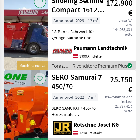
Siloking Selfline
172.900
Peecon
Compact 1612-
€
13
Anno prod. 2026
13 m³
inclusa IVA
20%
144.083,33 €
* 3-Punkt-Fahrwerk für
netto
geringe Bauhöhe und
extreme Wendigkeit *
Paumann Landtechnik
stufenlose Steuerung der
Fahrgeschwindigkeit über
3300 Amstetten
Fahrpedal, 1 Fahrbereich (0
Foraggiamento
Rivenditore Premium Plus
Macchina nuova
bis 15 km/h) * Steuer
/
SEKO Samurai 7
25.750
Siloking
450/70
€
Anno prod. 2022
7 m³
IVA/commissione
inclusa
22.787,61 €
SEKO SAMURAI 7 450/70
netto
Horizontaler
Futtermischwagen Zwei
Rotschne Josef KG
Mischschnecken mit 100
Schneidmesser
4240 Freistadt
Doppelseitige direkte