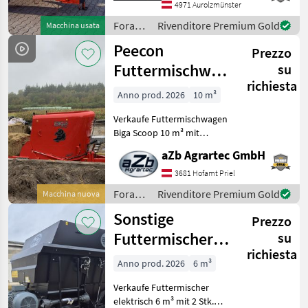
pieno - con coclea verticale
4971 Aurolzmünster
- con saracinesca a d
Foraggiamento
Rivenditore Premium Gold
Macchina usata
/ Kuhn
Peecon
Prezzo
Futtermischwagen
su
richiesta
Biga Scoop 10
Anno prod. 2026
10 m³
m³ mit
Verkaufe Futtermischwagen
Ladeklappe
Biga Scoop 10 m³ mit
Ladeklappe - der Marke
aZb Agrartec GmbH
Peecon Qualität und Made
in Holland Wir sind
3681 Hofamt Priel
offizieller Peecon Händler
Foraggiamento
Rivenditore Premium Gold
Macchina nuova
für ganz Österreich!
/
Sonstige
Prezzo
Peecon
Futtermischer
su
richiesta
elektrisch
Anno prod. 2026
6 m³
horizontal 6 m³
Verkaufe Futtermischer
mit Waa
elektrisch 6 m³ mit 2 Stk.