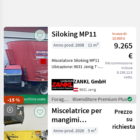
Affina
la
ricerca
Siloking MP11
Invece di:
10.900 €
9.265
Anno prod. 2008
11 m³
Categoria
Paese
Filtri
3
€
Miscelatore Siloking MP11
Mostra
IVA/commissione
PERCORSO
Ubicazione: 9631 Jenig 7 -
Reimposta
280
inclusa
ATTUALE
Anno di costruzione 2008 -
8.199,12 €
risultati
netto
Settore
Capacità 11 m³ - Altezza
ZANKL GmbH
agricolo
totale 265 cm - Nastro
9631 Jenig
trasportatore trasversale
Foraggiamento
anterior
Foraggiamento
Rivenditore Premium Plus
-15 %
Macchina usata
Carri
/
Miscelatori
Miscelatrice per
Prezzo
Siloking
mangimi
SCEGLI
su
CATEGORIA
richiesta
Sgariboldi Koala
Anno prod. 2026
5 m³
Siloking
54
4,5 MD-S