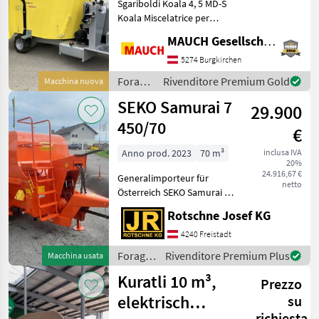
Sgariboldi Koala 4, 5 MD-S
Koala Miscelatrice per
Trioliet
41
mangimi - Autopropulsa - 4,
MAUCH Gesellschaft m.b.H. & Co.KG
5 m³ - Miscelatrice verticale
Strautmann
27
a doppia coclea -
5274 Burgkirchen
Controcutenti meccanici -
Foraggiamento
Rivenditore Premium Gold
Macchina nuova
BVL
23
48 PS - 3
/
SEKO Samurai 7
29.900
Sgariboldi
Kuhn
19
450/70
€
Sonstige
19
Anno prod. 2023
70 m³
inclusa IVA
20%
24.916,67 €
Mostra
Generalimporteur für
netto
tutti
Österreich SEKO Samurai 7
28
450/70 Futtermischwagen
Rotschne Josef KG
mit 2 horizontal
MARKETPLACE
angeordneten
4240 Freistadt
Mischschnecken
Foraggiamento
Rivenditore Premium Plus
Macchina usata
Offerte dei
Doppelseitige direkte
Marketplace
Annunci
/ Seko
rivenditori
Kuratli 10 m³,
Futteraustragung Ketten
Prezzo
elektrisch
su
richiesta