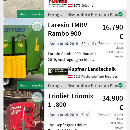
Messersatz Standard - 2 x T-
3073 Stössing
Koaxialgetriebe 1 zu 1 und
Foraggiamento
Rivenditore Premium Plus
Macchina usata
1, 8 zu 1 - Antri
/
Faresin TMRV
16.790
Strautmann
Rambo 900
€
Anno prod. 2019
50 h
9 m³
IVA/commissione
inclusa
14.858,41 €
Faresin Rambo 900 -Baujahr
netto
2019, Austragung rechts mit
hydr. Schieber, Waage, 2
Kupfner Landtechnik
Gegenschneiden
mechanisch einschwenkbar,
5233 Pischelsdorf am Engelbach
Rückfahrkamera und LED
Foraggiamento
Rivenditore Premium Plus
Macchina usata
Arbeitsbeleuchtung,
/
Trioliet Triomix
34.900
Faresin
1-.800
€
Anno prod. 2019
8 m³
IVA/commissione
inclusa
30.884,96 €
Top Gepflegter Trioliet
netto