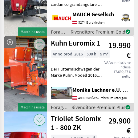
netto
cardanico grandangolare -
Espulsione a sinistra e a
MAUCH Gesellschaft m.b.H. & Co.KG
destra - Anello di troppo
pieno - Comando idraulico -
5274 Burgkirchen
Freno idraulico - Attacco
Foraggiamento
Rivenditore Premium Gold
Macchina usata
superiore -
/
Kuhn Euromix 1
19.990
Kongskilde
€
Anno prod. 2016
500 h
9 m³
IVA/commissione
inclusa
Der Futtermischwagen der
17.690,27 €
Marke Kuhn, Modell 2016,
netto
ist ein zuverlässiges und
effizientes Gerät zur
Monika Lachner e.U. Maschinenhandel
Futterzubereitung in
4890 Weißenkirchen im Attergau
landwirtschaftlichen
Betrieben. Mit einem Fass
Foraggiamento
Rivenditore Premium Plus
Macchina usata
/ Kuhn
Trioliet Solomix
29.900
1 - 800 ZK
€
inclusa IVA