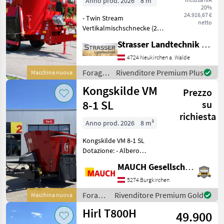
Anno prod. 2026
8 m³
20%
24.916,67 €
- Twin Stream
netto
Vertikalmischschnecke (22
mm Long Life Schnecke / 25
Strasser Landtechnik GmbH
mm Dosierschaufeln) für
maximale
4724 Neukirchen a. Walde
Verschleißfestigkeit -
Foraggiamento
Rivenditore Premium Plus
Macchina nuova
Triotronic elektronische
/
Kongskilde VM
Wiegeeinrichtung
Prezzo
Trioliet
8-1 SL
su
richiesta
Anno prod. 2026
8 m³
Kongskilde VM 8-1 SL
Dotazione: - Albero
cardanico grandangolare -
MAUCH Gesellschaft m.b.H. & Co.KG
Sportello a sinistra + a
destra - 1 miscelatore a
5274 Burgkirchen
coclea - Freno idraulico - 1
Foraggiamento
Rivenditore Premium Gold
Macchina nuova
lama lunga - Att
/
Hirl T800H
49.900
Kongskilde