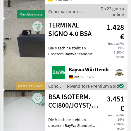
Turbobefüller, K80
Da 22 giorni
Untenanhängung,
Concimazione e
online
Macchina usata
Bedienung: MiniContro
irrigazione / Kotte
TERMINAL
1.428
SIGNO 4.0 BSA
€
inclusa IVA
Die Maschine steht an
19%
1.200 €
unserem BayWa Standort in
netto
DE-89155 Erbach.Gerne
steht Ihnen Herr Straub
Baywa Württemberg
unter Tel.: 07305 173 52 für
Ihre Anfrage zur
89155 Erbach
Verfügung!Signo T50i Isob
Concimazione
Rivenditore Premium Gold
Macchina nuova
e
BSA ISOTERM.
3.451
irrigazione
/ BSA
CCI800/JOYST/PRALLK-
€
V
inclusa IVA
Die Maschine steht an
19%
2.900 €
unserem BayWa Standort in
netto