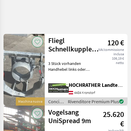
Fliegl
120 €
Schnellkuppler
IVA/commissione
inclusa
6"
106,19 €
netto
3 Stück vorhanden
Handhebel links oder
rechts positionierbar mit
Belüftungshahn
HOCHRATHER Landtechnik GmbH
ausgestattet - kann links
oder rechts montiert
4484 Kronstorf
werden Griffteil verstellbar
Concimazione
Rivenditore Premium Plus
Macchina nuova
Spa
e
Vogelsang
25.620
irrigazione
/ Fliegl
UniSpread 9m
€
inclusa IVA