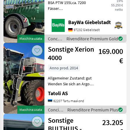
19%
BSA PTW 155Lca. 7200
55.250 €
Fässer
netto
ausgebrachtAusstattung ab
Werk:1 2. ANSAUG INCL.
BayWa Giebelstadt
BETÄTIGUNGSZ1
97232 Giebelstadt
ANSAUGLEITUNG NW 1501
AUFPREIS FÜR
Concimazione
Rivenditore Premium Gold
Macchina usata
FEDERAGGREGAT 31
e
Sonstige Xerion
AUFPREIS SPEZIALLACKIE
169.000
irrigazione
/ BSA
4000
€
Anno prod. 2014
Allgemeiner Zustand: gut
Wenden Sie sich an Argo
Kivi, um weitere
Tatoli AS
Informationen zu erhalten.
= Weitere Informationen =
62207 Tartu maakond
Kraftstofftyp: Diesel
Concimazione
Rivenditore Premium Plus
Macchina usata
Betriebsstunden: 7.619
e
Sonstige
23.205
irrigazione
/
BULTHUIS -