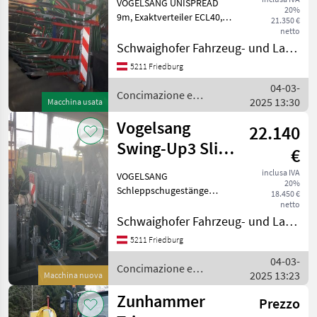
VOGELSANG UNISPREAD
20%
9m, Exaktverteiler ECL40,
21.350 €
Transportbreite 2, 55m,
netto
Reihenabstand 250mm,
Schwaighofer Fahrzeug- und Landmaschinenbau GmbH.
autom. Armklappung, el.
5211 Friedburg
Steuerung - Jetzt noch bis
04-03-
zu 40% Förderung sichern
Concimazione e
2025 13:30
Macchina usata
irrigazione / Vogelsang
Vogelsang
22.140
Swing-Up3 Slide
€
7,5m
inclusa IVA
VOGELSANG
20%
Schleppschugestänge
18.450 €
Swing-Up3 Slide 7, 5m,
netto
Exaktverteiler ECL30,
Schwaighofer Fahrzeug- und Landmaschinenbau GmbH.
Transportbreite 2, 55m,
5211 Friedburg
Reihenabstand 250mm,
04-03-
hydr. Fangvorrichtung,
Concimazione e
2025 13:23
Drop-Stop, Jetzt noch bi
Macchina nuova
irrigazione / Vogelsang
Zunhammer
Prezzo