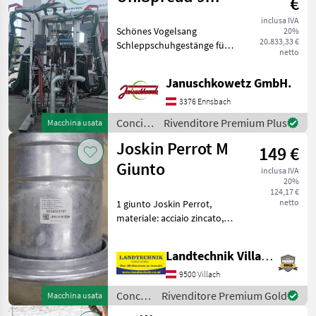
€
Möscha
inclusa IVA
Schönes Vogelsang
20%
20.833,33 €
Schleppschuhgestänge für
netto
Verschlauchung auf 3 -
Punkt Gebrauchtmaschine -
Januschkowetz GmbH.
Breite 9m - Baujahr 2021 -
Gewicht ca 1000kg -
3376 Ennsbach
Durchflussmengen
Concimazione
Rivenditore Premium Plus
Macchina usata
e
Joskin Perrot M
149 €
irrigazione
/
Giunto
inclusa IVA
Vogelsang
20%
124,17 €
netto
1 giunto Joskin Perrot,
materiale: acciaio zincato,
codice articolo: 2034562707,
immediatamente
Landtechnik Villach GmbH
disponibile. Per ulteriori
domande, il nostro esperto
9500 Villach
di ricambi è a
Concimazione
Rivenditore Premium Gold
Macchina usata
e