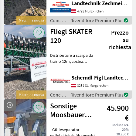
Landtechnik Zechmeister GmbH & Co KG
4792 Münzkirchen
Concimazione
Rivenditore Premium Plus
Macchina nuova
e
Fliegl SKATER
Prezzo
irrigazione
/ Bauer
120
su
richiesta
Distributore a scarpa da
traino 12m, coclea
distributore liquame,
apertura uscita 18 mm,
Scherndl-Figl Landtechnik
ugelli TWIN, box di
stoccaggio idraulico,
3231 St. Margarethen
Concimazione e irrigazione
Concimazione
Rivenditore Premium Plus
Macchina nuova
Altri
e
Sonstige
45.900
irrigazione
/ Fliegl
Moosbauer
€
KKS26
inclusa IVA
- Gülleseparator
20%
38.250 €
vollelektrisch überwacht