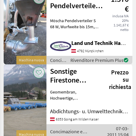
/ Bauer
Pendelverteiler
€
S 68 W
inclusa IVA
Möscha Pendelverteiler S
20%
1.141,67 €
68 W, Wurfweite bis 15m,
netto
Baroni 6 Zoll Anschluß mit
Halterung, Baujahr 2026,
Land und Technik HandelsgesmbH
Concimazione e irrigazione
Altri prodotti per liquame
4792 Münzkirchen
Concimazione
Rivenditore Premium Plus
Macchina nuova
e
Sonstige
Prezzo
irrigazione
/
Firestone
su
Möscha
richiesta
Abdichtungsfolie
Geomembran,
f.
Hochwertige,
unverwüstliche
Güllelagunen,...
Gummiabdichtungsfolie für
Abdichtungs- u. Umwelttechnik LANZ
Güllelagunenbau,
6353 Going am Wilden Kaiser
Beregnungs- und
07-03-
Löschwasserbecken,
Concimazione e
2011 15:04
Fischteiche,
Macchina nuova