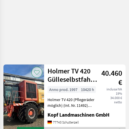
irrigazione
/
Holmer
Holmer TV 420
40.460
Gülleselbstfahrer
€
(Pflegeräder
Anno prod. 1997
10420 h
inclusa IVA
19%
mög
34.000 €
Holmer TV 420 (Pflegeräder
netto
möglich) (Int. Nr. 11492)
Baujahr 1997
Kopf Landmaschinen GmbH
Drehkolbenpumpe, 3-
Punkt, 15000 Liter
77743 Schutterzell
Behältervolumen