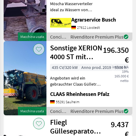
Möscha Wasserverteiler
MÖS
ideal zu Wässern von
Streifen bis zu 7, 5m vom
Agrarservice Busch
Wasserwagen entfernt auf
Strahlbreite einstellbar.
27612 Loxstedt
!!!!!!Bitte gesamtenText
Concimazione
Rivenditore Premium Plus
Macchina usata
sorgfältig lesen!!!
e
Sonstige XERION
196.350
irrigazione
/
4000 ST mit
€
Möscha
Zunhammer
435 CV/320 kW
Anno prod. 2019
inclusa IVA
5500 h
19%
Gülleaufbau
165.000 €
Angeboten wird ein
netto
gebrauchter Claas Gülletrac
Typ: XERION 4000 SADDLE
CLAAS Rheinhessen Pfalz
TRAC mit Zunhammer
Gülleaufbau Bj.: 2019 mit
55291 Saulheim
5.500 Bertiebsstd. in
Concimazione
Rivenditore Premium Plus
Macchina usata
technisch gutem Zustand in
e
Fliegl
9.437
irrigazione
/
Gülleseparatoreinheit
€
Sonstige