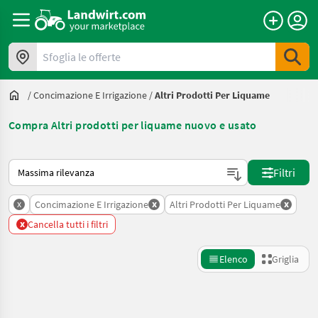
Sfoglia le offerte
/
Concimazione E Irrigazione
/
Altri Prodotti Per Liquame
Compra Altri prodotti per liquame nuovo e usato
Ecco come viene ordinato su Landwirt.com
Filtri
x
x
x
Concimazione E Irrigazione
Altri Prodotti Per Liquame
x
Cancella tutti i filtri
Elenco
Griglia