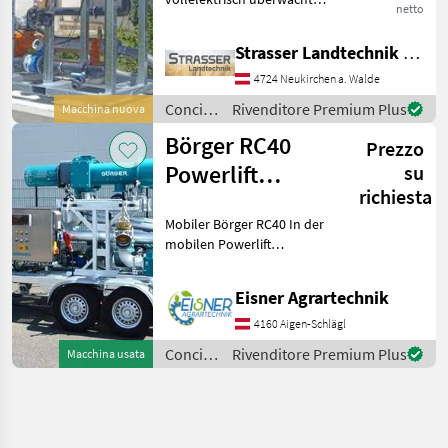
netto
für selbstständiges
Arbeiten -
Strasser Landtechnik GmbH
Propfenberwachung mit
Durchflussmessgerät -
4724 Neukirchen a. Walde
Netzsch
Concimazione
Rivenditore Premium Plus
Macchina nuova
Exzenterschneckenpumpe
e
per Drucksensor
Börger RC40
Prezzo
irrigazione
/
Powerlift
su
Sonstige
richiesta
Gülleseparator
Mobiler Börger RC40 In der
mobilen Powerlift
Ausführung wird der
Bioselect hydraulisch auf
Eisner Agrartechnik
eine Abwurfhöhe von über
4, 00 m hochgefahren. So
4160 Aigen-Schlägl
können auch große Kipper
Concimazione
Rivenditore Premium Plus
Macchina usata
e
irrigazione
/
Börger