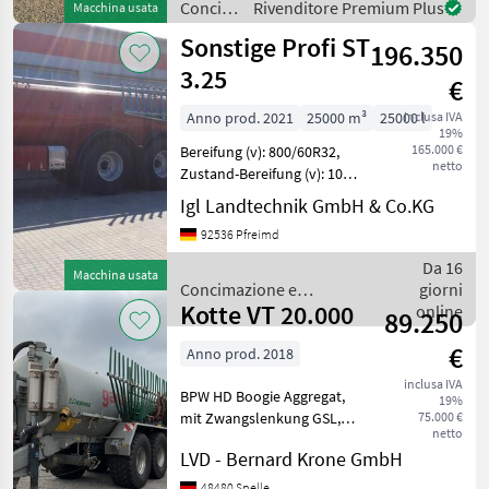
Concimazione
Rivenditore Premium Plus
Macchina usata
Saugleistung 7000 l/Min.,
e
Sonstige Profi ST
Bordcomputer, eige
196.350
irrigazione
/
3.25
€
Holmer
Anno prod. 2021
25000 m³
25000 l
inclusa IVA
19%
165.000 €
Bereifung (v): 800/60R32,
netto
Zustand-Bereifung (v): 100
%, Bereifung (h): 800/60R32,
Igl Landtechnik GmbH & Co.KG
Zustand-Bereifung (h): 100
92536 Pfreimd
%, Druckluftbremse,
Gezogen, Tridem-Achse,
Da 16
Macchina usata
Zentra
Concimazione e
giorni
Kotte VT 20.000
irrigazione / Sonstige
online
89.250
€
Anno prod. 2018
inclusa IVA
BPW HD Boogie Aggregat,
19%
mit Zwangslenkung GSL,
75.000 €
netto
Druckluftbremse, Volumen:
LVD - Bernard Krone GmbH
18800 Liter, Saugarm,
Vakuum-Pumpe,
48480 Spelle