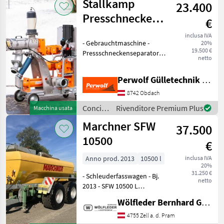
Stallkamp
23.400
irrigazione
/
Presschneckenseparator
€
Joskin
/ PSS 2.2 mobil
inclusa IVA
- Gebrauchtmaschine -
20%
19.500 €
Pressschneckenseparator
netto
mit 2, 2 KW Leistung -
Schneckenpumpe 2, 2 KW -
Perwolf Gülletechnik GmbH
Drucksteuerung mittels
Frequenzumformer -
8742 Obdach
Grundplattform mit
Concimazione
Rivenditore Premium Plus
Macchina usata
Staplerl
e
Marchner SFW
37.500
irrigazione
/
10500
€
Stallkamp
Anno prod. 2013
10500 l
inclusa IVA
20%
31.250 €
- Schleuderfasswagen - Bj.
netto
2013 - SFW 10500 L
Kunststoff - Bereifung
Wölfleder Bernhard GmbH
710/50-26, 5 Vredestein-
Flotation-R-Pro. -
4755 Zell a. d. Pram