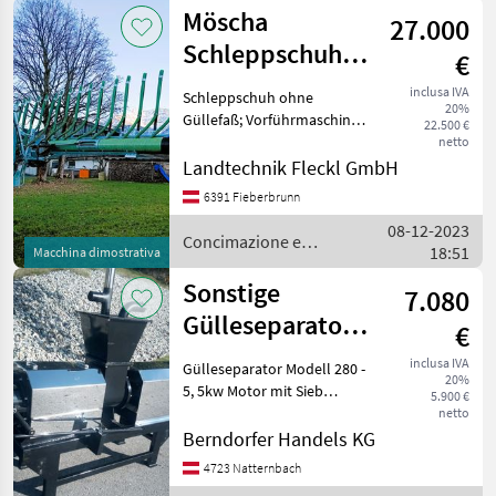
e
Möscha
27.000
irrigazione
/
Schleppschuh
€
Börger
M8 8Meter
inclusa IVA
Schleppschuh ohne
20%
Güllefaß; Vorführmaschine,
22.500 €
es wurden ca. 80-100m²
netto
ausgebracht; 32 Schuhe mit
Landtechnik Fleckl GmbH
ca.25cm Abstand; mit
6391 Fieberbrunn
Anbauteilen nur ca. 550kg;
08-12-2023
original Möscha Schnec
Concimazione e
18:51
Macchina dimostrativa
irrigazione / Möscha
Sonstige
7.080
Gülleseparator
€
280
inclusa IVA
Gülleseparator Modell 280 -
20%
5, 5kw Motor mit Sieb
5.900 €
wahlweise 0, 5mm- 0,
netto
75mm -1mm -1, 2mm
Berndorfer Handels KG
*Kostenlose Einschulung
4723 Natternbach
bei Abholung *FIXPREISE,