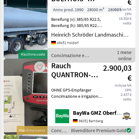
€
Sonstige
GÜLLEAUFLIEGER
Anno prod. 1990
28000 m³
28000 l
inclusa IVA
19%
TI 30A
19.500 €
Bereifung (v): 385/65 R22.5,
netto
Bereifung (h): 385/65 R22.5,
Tridem-Achse,
Heinrich Schröder Landmaschinen KG Holdorf
selbstfahrend ________ IM
49451 Holdorf
KUNDENAUFTRAG /
KOMMISSION:, Luftfederung,
1 mese
Macchina usata
Concimazione e
Jurop Vakuum Kompress
online
irrigazione / Sonstige
Rauch
2.900,03
QUANTRON-
€
GUIDE
inclusa IVA
OHNE GPS-Empfänger
19%
2.437 €
Concimazione e irrigazione
netto
Altri prodotti per liquame
BayWa GMZ Oberfranken
96052 Bamberg
Concimazione
Rivenditore Premium Gold
Macchina nuova
e