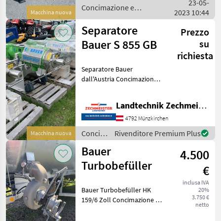
23-05-
jeder kauft gleich günstig
Concimazione e
2023 10:44
Macchina nuova
irrigazione / Sonstige
Separatore
Prezzo
Bauer S 855 GB
su
richiesta
Separatore Bauer
dall'Austria Concimazione e
irrigazione Altri prodotti per
liquame
Landtechnik Zechmeister GmbH & Co KG
4792 Münzkirchen
Concimazione
Rivenditore Premium Plus
Macchina nuova
e
Bauer
4.500
irrigazione
/ Bauer
Turbobefüller
€
inclusa IVA
Bauer Turbobefüller HK
20%
3.750 €
159/6 Zoll Concimazione e
netto
irrigazione Altri prodotti per
liquame