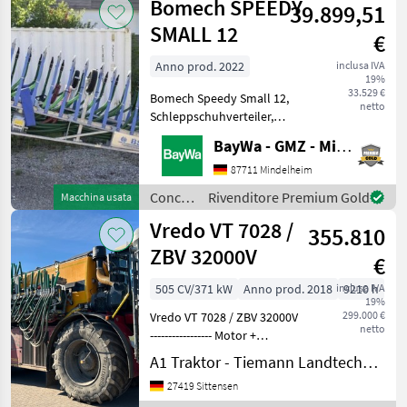
Bomech SPEEDY
39.899,51
irrigazione
/ Rauch
SMALL 12
€
Anno prod. 2022
inclusa IVA
19%
33.529 €
Bomech Speedy Small 12,
netto
Schleppschuhverteiler,
Baujahr 2022, ca. 12m
BayWa - GMZ - Mindelheim
ABBlattfedern Länge
+100mm ab R30.5mech
87711 Mindelheim
TeilbreiteSchnellverschlussSteuerung
Concimazione
Rivenditore Premium Gold
Macchina usata
SIGNO 4.0 SpeedyAngabe
e
Vredo VT 7028 /
355.810
irrigazione
/
ZBV 32000V
€
Bomech
505 CV/371 kW
Anno prod. 2018
inclusa IVA
9210 h
19%
299.000 €
Vredo VT 7028 / ZBV 32000V
netto
----------------- Motor +
Leistung Deutz TCD 16.0 V8
A1 Traktor - Tiemann Landtechnik GmbH & Co KG
Motor mit 505 kW / 687 PS,
27419 Sittensen
wassergekühlt und Stage 4