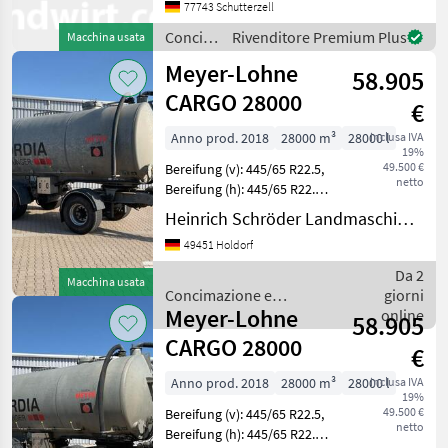
(Fronthydraulik möglich)
77743 Schutterzell
(Int-Nr.: 13149)
Concimazione
Rivenditore Premium Plus
Macchina usata
Leistungshydraulik 8715 B
e
Meyer-Lohne
58.905
irrigazione
/
CARGO 28000
€
Sonstige
Anno prod. 2018
28000 m³
28000 l
inclusa IVA
19%
49.500 €
Bereifung (v): 445/65 R22.5,
netto
Bereifung (h): 445/65 R22.5,
Geschwindigkeit: 40 km/h,
Heinrich Schröder Landmaschinen KG Holdorf
Gesamtgewicht: 33000 kg,
49451 Holdorf
Erstzulassung: 08.02.18,
Tridem-Achse, selbstfahre
Da 2
Macchina usata
Concimazione e
giorni
Meyer-Lohne
irrigazione / Meyer-
online
58.905
Lohne
CARGO 28000
€
Anno prod. 2018
28000 m³
28000 l
inclusa IVA
19%
49.500 €
Bereifung (v): 445/65 R22.5,
netto
Bereifung (h): 445/65 R22.5,