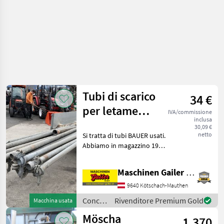
Tubi di scarico
34 €
per letame
IVA/commissione
inclusa
Bauer HK 76
30,09 €
netto
Si tratta di tubi BAUER usati.
Abbiamo in magazzino 19
tubi per liquami al prezzo
unitario di 34.--. Il diametro
Maschinen Gailer GmbH
di questi tubi è di 76 mm.
Venite a trovarci per sco
9640 Kötschach-Mauthen
Concimazione
Rivenditore Premium Gold
Macchina usata
e
Möscha
1.370
irrigazione