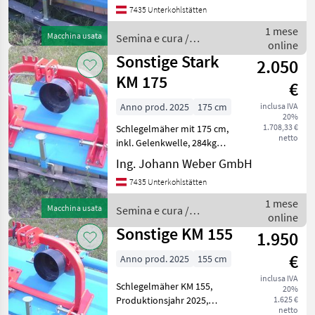
7435 Unterkohlstätten
di martello: Mazza per
trincia, Ruota libera: Ruota
1 mese
Macchina usata
Semina e cura /
libera nella trasmissi
online
Sonstige
Sonstige Stark
2.050
KM 175
€
Anno prod. 2025
175 cm
inclusa IVA
20%
1.708,33 €
Schlegelmäher mit 175 cm,
netto
inkl. Gelenkwelle, 284kg
leicht, Neugerät, Tipo di
Ing. Johann Weber GmbH
martello: Mazza per trincia,
7435 Unterkohlstätten
Ruota libera: Ruota libera
nella trasmissione,
1 mese
Macchina usata
Semina e cura /
Orientamento l
online
Sonstige
Sonstige KM 155
1.950
€
Anno prod. 2025
155 cm
inclusa IVA
Schlegelmäher KM 155,
20%
Produktionsjahr 2025,
1.625 €
netto
Eigengewicht 265kg,