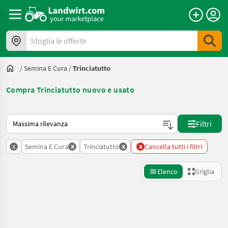
Sfoglia le offerte
/
Semina E Cura
/
Trinciatutto
Compra Trinciatutto nuovo e usato
Ecco come viene ordinato su Landwirt.com
Filtri
x
x
x
x
Semina E Cura
Trinciatutto
Cancella tutti i filtri
Elenco
Griglia
Affina