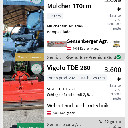
Mulcher 170cm
€
170 cm
inclusa IVA
20%
3.082,50 €
Mulcher für Hoflader-
netto
Kompaktlader -
Arbeitsbreite 1, 70 m -28
Sensenberger Agrar-Technik
speziell gehärtete 350 g
schwere Hammermesser -
4906 Eberschwang
Starke Zahnradpumpe -
Semina
Rivenditore Premium Gold
Macchina nuova
Höhen- und
e cura /
Vigolo TDE 280
Pendelausgleich -Geg
3.600
Jansen
€
Anno prod. 2021
100 h
280 cm
inclusa IVA
VIGOLO TDE 280:
20%
Schlegelhäcksler mit 2, 8m
3.000 €
netto
Arbeitsbreite, Baujahr 2021,
Weber Land- und Tortechnik
hoher Durchgang, großer
Rotor mit 36 Hämmern,
7563 Königsdorf
Gewicht: 1950 kg, große
Da 22 giorni
Nachlaufwalze, hydraulis
Semina e cura /
online
Macchina usata