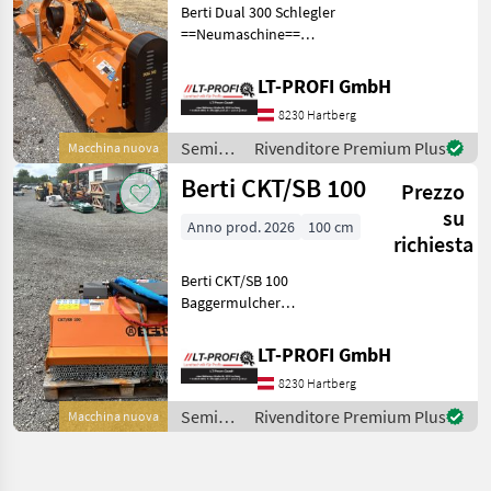
Berti Dual 300 Schlegler
==Neumaschine==
Doppelter und versetzbarer
Dreipunktbock, Kat. II.
LT-PROFI GmbH
Mittiger Anbau. Doppeltes
8230 Hartberg
Gehäuse. Mechanische
Seitenverschiebun
Semina
Rivenditore Premium Plus
Macchina nuova
e cura /
Berti CKT/SB 100
Prezzo
Berti
su
Anno prod. 2026
100 cm
richiesta
Berti CKT/SB 100
Baggermulcher
==Neumaschine== •
Doppeltes Gehäuse. •
LT-PROFI GmbH
Seitlicher
8230 Hartberg
Keilriemenantrieb. •
Höhenverstellbare
Semina
Rivenditore Premium Plus
Macchina nuova
Stützwalze Ø 114 mm •
e cura /
Stützkufen mit
Berti