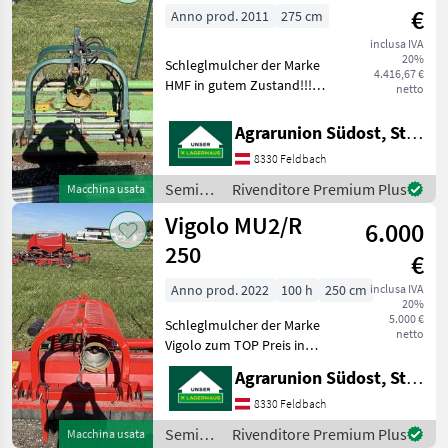
€
Anno prod. 2011
275 cm
inclusa IVA
20%
Schleglmulcher der Marke
4.416,67 €
HMF in gutem Zustand!!!
netto
mit komplett neu
bestückten
Agrarunion Südost, Standort Gniebing
Hammerschlegln
8330 Feldbach
Glattwalze zur optimalen
Tiefenführung
Semina
Rivenditore Premium Plus
Macchina usata
hydraulischer
e cura /
Vigolo MU2/R
Seitenverschub
6.000
HMF
250
€
Anno prod. 2022
100 h
250 cm
inclusa IVA
20%
5.000 €
Schleglmulcher der Marke
netto
Vigolo zum TOP Preis in
sehr gutem neuwertigem
Agrarunion Südost, Standort Gniebing
Zustand!!! bestückt mit
Hammerschlegl
8330 Feldbach
Nachlaufwalze glatt zur
Semina
Rivenditore Premium Plus
Macchina usata
Tiefenführung,