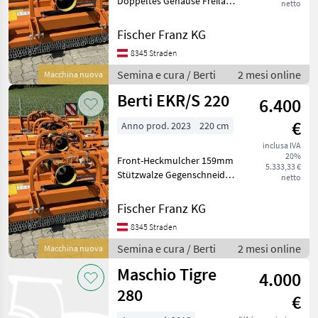
Doppeltes Gehäuse Freilauf
netto
im Getriebe Stützwalze
194mm Gegenschneide
Fischer Franz KG
Schlegel Type A Getriebe
8345 Straden
540/1000 U/min
(Umkehrbare
Semina e cura / Berti
2 mesi online
Macchina nuova
Riemenscheibe) Hy
Berti EKR/S 220
6.400
€
Anno prod. 2023
220 cm
inclusa IVA
20%
Front-Heckmulcher 159mm
5.333,33 €
Stützwalze Gegenschneide
netto
Schlegel Type A Getriebe
540 od. 1000 U/min
Fischer Franz KG
(Umkehrbare
8345 Straden
Riemenscheibe) hydr.
Seitenverschiebung
Semina e cura / Berti
2 mesi online
Macchina nuova
Frontschutz m
Maschio Tigre
4.000
280
€