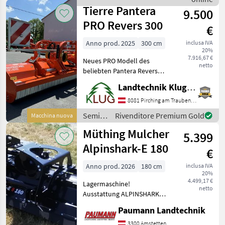
Vogel&Noot
Keilriementrieb, Sehr gut
Tierre Pantera
9.500
PRO Revers 300
€
Anno prod. 2025
300 cm
inclusa IVA
20%
7.916,67 €
Neues PRO Modell des
netto
beliebten Pantera Revers
mit umfangreicher
Landtechnik Klug e. U.
Ausstattung wie: -
verstellbarer, wendbarer &
8081 Pirching am Traubenberg
tauschbarer Gegenschneide
Semina
Rivenditore Premium Gold
Macchina nuova
- verstärktem Getriebe -
e cura /
Müthing Mulcher
5.399
Tierre
Alpinshark-E 180
€
Anno prod. 2026
180 cm
inclusa IVA
20%
4.499,17 €
Lagermaschine!
netto
Ausstattung ALPINSHARK
180 Vario • Front- oder
Paumann Landtechnik
Heckanbau Dreipunktbock
Kat. 1 • M-Hartmetall
3300 Amstetten