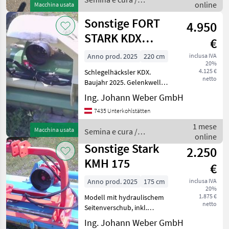
online
Macchina usata
nella trasmissione
Vigolo
Sonstige FORT
4.950
STARK KDX
€
220+profi
Anno prod. 2025
220 cm
inclusa IVA
20%
4.125 €
Schlegelhäcksler KDX.
netto
Baujahr 2025. Gelenkwelle...
606kg... Klappbare
Ing. Johann Weber GmbH
Heckklappe... Tipo di
7435 Unterkohlstätten
martello: Mazza per trincia,
Ruota libera: Ruota libera
1 mese
Macchina usata
Semina e cura /
nella trasmissione
online
Sonstige
Sonstige Stark
2.250
KMH 175
€
Anno prod. 2025
175 cm
inclusa IVA
20%
1.875 €
Modell mit hydraulischem
netto
Seitenverschub, inkl.
Gelenkwelle, 339 kg
Ing. Johann Weber GmbH
Gewicht, Made by EU Tipo