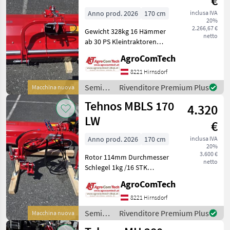
€
Anno prod. 2026
170 cm
inclusa IVA
20%
2.266,67 €
Gewicht 328kg 16 Hämmer
netto
ab 30 PS Kleintraktoren
mech. Seitenverschub incl.
AgroComTech
Gelenkwelle Semina e cura
Trinciatutto
8221 Hirnsdorf
Semina
Rivenditore Premium Plus
Macchina nuova
e cura /
Tehnos MBLS 170
4.320
Tehnos
LW
€
Anno prod. 2026
170 cm
inclusa IVA
20%
3.600 €
Rotor 114mm Durchmesser
netto
Schlegel 1kg /16 STK
Gewicht 444kg Gelenkwelle
AgroComTech
04 Tipo di martello: Mazza
per trincia, Ruota libera:
8221 Hirnsdorf
Ruota libera nella
Semina
Rivenditore Premium Plus
Macchina nuova
trasmissione, Orient
e cura /