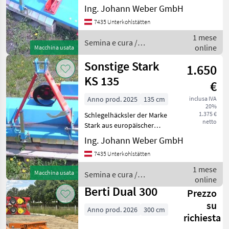
Ing. Johann Weber GmbH
Gelenkwelle,
Bedienungsanleitung,
7435 Unterkohlstätten
Anbau Kat.1 und 2, Tipo di
1 mese
martello: Mazza per trincia,
Semina e cura /
online
Macchina usata
Ruota libera
Sonstige
Sonstige Stark
1.650
KS 135
€
Anno prod. 2025
135 cm
inclusa IVA
20%
1.375 €
Schlegelhäcksler der Marke
netto
Stark aus europäischer
Produktion, Made by EU,
Ing. Johann Weber GmbH
175 kg schwer, mit
7435 Unterkohlstätten
Gelenkwelle, mit
Gusshämmer Tipo di
1 mese
Macchina usata
Semina e cura /
martello: Mazza per trincia,
online
Sonstige
Ruota li
Berti Dual 300
Prezzo
su
Anno prod. 2026
300 cm
richiesta