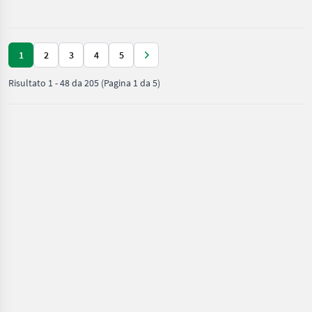
e cura /
kugelgelager
Vigolo
1
2
3
4
5
Risultato
1
-
48
da
205
(Pagina 1 da 5)