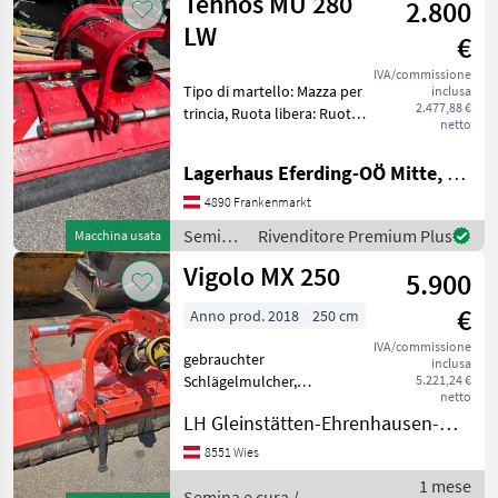
Tehnos MU 280
2.800
Tehnos
LW
€
IVA/commissione
Tipo di martello: Mazza per
inclusa
2.477,88 €
trincia, Ruota libera: Ruota
netto
libera nella trasmissione,
Orientamento laterale:
Lagerhaus Eferding-OÖ Mitte, Frankenmarkt
Idraulico Semina e cura
Trinciatutto
4890 Frankenmarkt
Semina
Rivenditore Premium Plus
Macchina usata
e cura /
Vigolo MX 250
5.900
Tehnos
€
Anno prod. 2018
250 cm
IVA/commissione
gebrauchter
inclusa
Schlägelmulcher,
5.221,24 €
netto
Arbeitsbreite 2, 5m, hydr.
LH Gleinstätten-Ehrenhausen-Wies eGen
Seitenverschub,
Gelenkwelle. Tipo di
8551 Wies
martello: Mazza per trincia,
1 mese
Ruota libera: Ruota libera
Semina e cura /