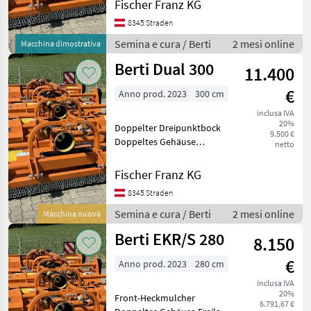
Fischer Franz KG
Stützwalze 194mm mit
8345 Straden
Abstreifer Heckhaube mit
hydr. Verstellung Sch
Semina e cura / Berti
2 mesi online
Macchina dimostrativa
Berti Dual 300
11.400
€
Anno prod. 2023
300 cm
inclusa IVA
20%
Doppelter Dreipunktbock
9.500 €
Doppeltes Gehäuse
netto
Doppelter Freilauf
Stützwalze 194mm mit
Fischer Franz KG
Abstreifer Automatische
8345 Straden
Riemenspannung
Verstellbarer
Semina e cura / Berti
2 mesi online
Macchina nuova
Hintenauswurf Satz Kufen
Berti EKR/S 280
8.150
€
Anno prod. 2023
280 cm
inclusa IVA
20%
Front-Heckmulcher
6.791,67 €