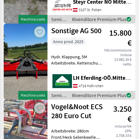
Steyr Center NÖ Mitte Landmaschinentechnik GmbH
Seitenverschub,
Vigolo
20
Hammerschlegel,
3107 St. Pölten
Gelenkwelle, Standort: RLH
Semina
Rivenditore Premium Plus
Macchina usata
Berti
14
Tulln, Ansprechpartner:
e cura /
Sonstige AG 500
Gerhard Wagner Ti
15.800
Berti
Müthing
13
€
Anno prod. 2025
Ino
11
IVA/commissione
inclusa
Hydr. Klappung, 5M
13.982,30 €
Mostra
Arbeitsbreite. Kettenschutz,
netto
tutti
Hydr. Heckklappe, Hydr.
33
Mittelstreifenmulcher, GW
LH Eferding-OÖ.Mitte, Landtechnik Hofkirchen
Tipo di martello: Mazza per
MARKETPLACE
4716 Hofkirchen
trincia Semina e cura
Trinciatutto
Semina
Rivenditore Premium Plus
Macchina usata
Offerte dei
Marketplace
Annunci
e cura /
rivenditori
Vogel&Noot ECS
3.250
Sonstige
280 Euro Cut
€
inclusa IVA
Arbeitsbreite: 280cm
20%
2.708,33 €
Front/Heck Gelenkwelle