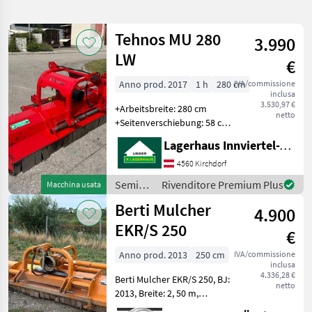
la
ricerca
Tehnos MU 280
3.990
LW
€
Categoria
Paese
Filtri
3
Anno prod. 2017
1 h
280 cm
IVA/commissione
inclusa
Mostra
3.530,97 €
PERCORSO
+Arbeitsbreite: 280 cm
Reimposta
205
netto
ATTUALE
+Seitenverschiebung: 58 cm
risultati
+Anzahl der Keilriemen: 5
Settore
Lagerhaus Innviertel-Traunviertel-Urfahr eGen, Kirchdorf
Stück +Anzahl der Schlegel
agricolo
(Hammerschlegel): 26 Stück
4560 Kirchdorf
Semina
+Empfohlene Traktorleis
E Cura
Semina
Rivenditore Premium Plus
Macchina usata
e cura /
Trinciatutto
Berti Mulcher
4.900
Tehnos
EKR/S 250
SCEGLI
€
CATEGORIA
Anno prod. 2013
250 cm
IVA/commissione
Sonstige
58
inclusa
4.336,28 €
Berti Mulcher EKR/S 250, BJ:
netto
2013, Breite: 2, 50 m,
Tehnos
25
hydraulischer