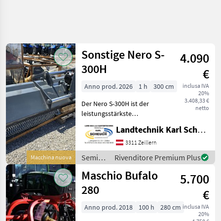
Sonstige Nero S-
4.090
300H
€
Anno prod. 2026
1 h
300 cm
inclusa IVA
20%
3.408,33 €
Der Nero S-300H ist der
netto
leistungsstärkste
Schlegelmulcher der Serie
Landtechnik Karl Scheuch
und wurde für den
professionellen
3311 Zeillern
Dauereinsatz entwickelt.
Semina
Rivenditore Premium Plus
Macchina nuova
Mit 300 cm Arbeitsbreite,
e cura /
Maschio Bufalo
hydraulische
5.700
Sonstige
280
€
Anno prod. 2018
100 h
280 cm
inclusa IVA
20%