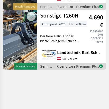
Schäkelmesser für besseren
Semina
Rivenditore Premium Plus
Macchina nuova
Fremdkörperschutz • Get
e cura /
Sonstige T260H
4.690
Müthing
€
Anno prod. 2026
1 h
260 cm
inclusa IVA
20%
Der Nero T-260H ist der
3.908,33 €
ideale Schlegelmulcher für
netto
Profis, die große Flächen
effizient bearbeiten
Landtechnik Karl Scheuch
möchten. Mit 260 cm
3311 Zeillern
Arbeitsbreite, Front- und
Heckanbau sowie hydra
Semina
Rivenditore Premium Plus
Macchina usata
e cura /
Sonstige