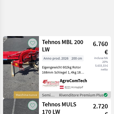
Tehnos MBL 200
6.760
LW
€
Anno prod. 2026
200 cm
inclusa IVA
20%
5.633,33 €
Eigengewicht 602kg Rotor
netto
168mm Schlegel 1, 4kg 18
STK Schlegel ab 65 PS Min.
AgroComTech
Gewicht des Traktors
4000kg Tipo di martello:
8221 Hirnsdorf
Mazza per trincia, Ruota
Semina
Rivenditore Premium Plus
Macchina nuova
libera: Ruota
e cura /
Tehnos MULS
2.720
Tehnos
170 LW