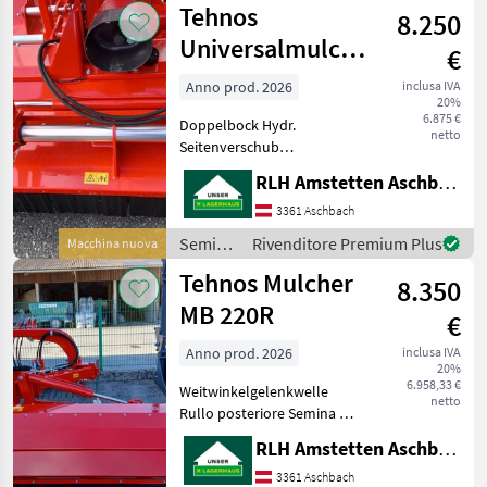
Tehnos
Stützkufen mit
8.250
Berti
Universalmulcher
€
Profi MU 300R
Anno prod. 2026
inclusa IVA
20%
LW
6.875 €
Doppelbock Hydr.
netto
Seitenverschub
Schutzgummi Gelenkwelle-
RLH Amstetten Aschbach
Walterscheid Beleuchtung
Rullo posteriore Semina e
3361 Aschbach
cura Trinciatutto
Semina
Rivenditore Premium Plus
Macchina nuova
e cura /
Tehnos Mulcher
8.350
Tehnos
MB 220R
€
Anno prod. 2026
inclusa IVA
20%
6.958,33 €
Weitwinkelgelenkwelle
netto
Rullo posteriore Semina e
cura Trinciatutto
RLH Amstetten Aschbach
3361 Aschbach