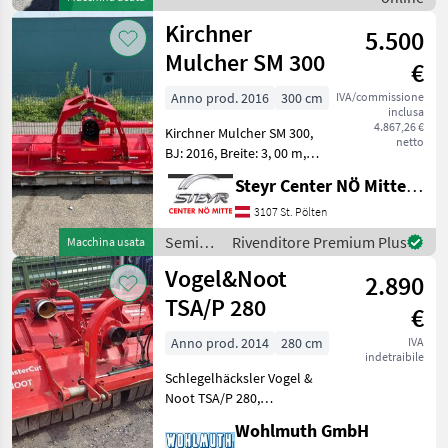
Vigolo
Kirchner
5.500
Mulcher SM 300
€
Anno prod. 2016
300 cm
IVA/commissione
inclusa
4.867,26 €
Kirchner Mulcher SM 300,
netto
BJ: 2016, Breite: 3, 00 m,
Hammerschlegel,
Steyr Center NÖ Mitte Landmaschinentechnik GmbH
Front/Heckmaschine,
Warntafeln, Standort: RLH
3107 St. Pölten
Reidling, Ansprechpartner:
Semina
Rivenditore Premium Plus
Macchina usata
Gerhard Wagner Tipo di ma
e cura /
Vogel&Noot
2.890
Kirchner
TSA/P 280
€
Anno prod. 2014
280 cm
IVA
indetraibile
Schlegelhäcksler Vogel &
Noot TSA/P 280,
hydraulische Verschiebung,
Wohlmuth GmbH
Hämmer, Gelenkwelle; Tipo