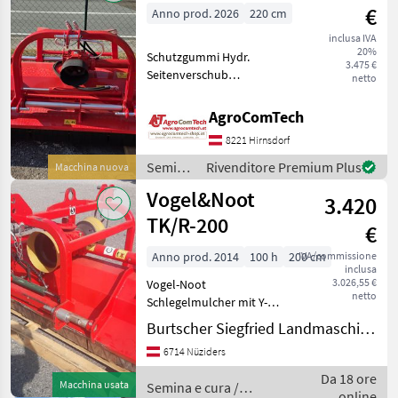
€
Anno prod. 2026
220 cm
inclusa IVA
20%
Schutzgummi Hydr.
3.475 €
Seitenverschub
netto
Walterscheid Gelenkwelle
Gewicht 525kg 20 Stk
AgroComTech
Schlegel Orientamento
8221 Hirnsdorf
laterale: Idraulico Semina e
cura Trinciatutto
Semina
Rivenditore Premium Plus
Macchina nuova
e cura /
Vogel&Noot
3.420
Tehnos
TK/R-200
€
Anno prod. 2014
100 h
200 cm
IVA/commissione
inclusa
3.026,55 €
Vogel-Noot
netto
Schlegelmulcher mit Y-
Messerbesatz, 2m
Burtscher Siegfried Landmaschinen
Arbeitsbreite, Für
6714 Nüziders
Frontanbau und
Heckanbau, Hydraulischer
Da 18 ore
Macchina usata
Semina e cura /
Seitenverschub, seitlicher
online