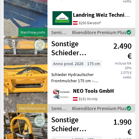
netto
hydraulischer Verschub
Hämmer Semina e cura
Landring Weiz Technikzentrum Süd
Trinciatutto
8200 Gleisdorf
Semina
Rivenditore Premium Plus
Macchina usata
e cura /
Sonstige
2.490
Vogel&Noot
Schieder
€
PowerFlail 175 –
Anno prod. 2026
175 cm
inclusa IVA
20%
Front
2.075 €
Schieder Hydraulischer
Schlegelmulcher
netto
Frontmulcher 175 cm –
Schlegelmulcher mit
NEO Tools GmbH
Euroaufnahme Preis 2.490 €
VB Beschreibung Schieder
8131 Mixnitz
Hydraulischer Frontm
Semina
Rivenditore Premium Plus
Macchina nuova
e cura /
Sonstige
1.990
Sonstige
Schieder
€
PowerFlail 175 –