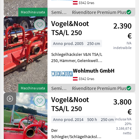
di martello: Mazza per
8342 Gnas
trincia, Orientamento
Semina
Rivenditore Premium Plus
Macchina usata
laterale: Idraulico, Rullo p
e cura /
Vogel&Noot
2.390
Vogel&Noot
TSA/L 250
€
Anno prod. 2005
250 cm
IVA
indetraibile
Schlegelhäcksler V&N TSA/L
250, Hämmer, Gelenkwelle,
hydr. Seitenverschub; Tipo
Wohlmuth GmbH
di martello: Mazza per
trincia, Orientamento
8342 Gnas
laterale: Idraulico, Rullo
Semina
Rivenditore Premium Plus
Macchina usata
posteriore Semi
e cura /
Vogel&Noot
3.800
Vogel&Noot
TSA/L 250
€
Anno prod. 2014
500 h
250 cm
inclusa IVA
20%
3.166,67 €
Der
netto
Schlegler/Schlägelhäcksler