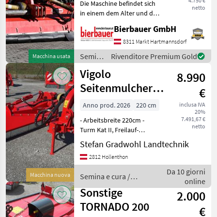
4.750 €
Die Maschine befindet sich
netto
in einem dem Alter und der
Nutzung entsprechenden
Bierbauer GmbH
Zustand und kann nach
telefonischer Vereinbarung
8311 Markt Hartmannsdorf
gerne vor Ort besichtigt
Semina
Rivenditore Premium Gold
Macchina usata
und geprüft we
e cura /
Vigolo
8.990
Maschio
Seitenmulcher
€
SGE2
Anno prod. 2026
220 cm
inclusa IVA
20%
7.491,67 €
- Arbeitsbreite 220cm -
netto
Turm Kat II, Freilauf-
Getriebe 540 U/min
Stefan Gradwohl Landtechnik
außenliegend - Frontschutz
2812 Hollenthon
mit Klappen - Rotor mit 20
Hämmer - Stützwalze - 2
Da 10 giorni
Macchina nuova
Semina e cura /
doppeltw. Zylin
online
Vigolo
Sonstige
2.000
TORNADO 200
€