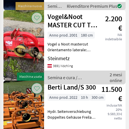
Semina
Rivenditore Premium Plus
Macchina nuova
e cura /
Vogel&Noot
2.200
Tehnos
MASTER CUT TK
€
160
Anno prod. 2001
180 cm
IVA
indetraibile
Vogel u Noot mastercut
Orientamento laterale:
Meccanico, Rullo posteriore
Steinmetz
Semina e cura Trinciatutto
3691 Nöchling
2 mesi
Macchina usata
Semina e cura /
online
Vogel&Noot
Berti Land/S 300
11.500
€
Anno prod. 2022
10 h
300 cm
inclusa IVA
20%
Hydr. Seitenverschiebung
9.583,33 €
Doppeltes Gehäuse Freilauf
netto
im Getriebe Automatische
Riemenspannung