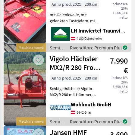
Anno prod. 2021
200 cm
inclusa IVA
20%
1.666,67 €
mit Gelenkwelle, mit
netto
gelenkten Tasträdern, mit
Beleuchtung, mit 3
LH Innviertel-Traunviertel-Urfahr eGen, Ottensheim
beweglichen Messern, mit
Dreipunktanhängung,
4100 Ottensheim
Breite 210 cm , Länge 310
Semina
Rivenditore Premium Plus
Macchina nuova
cm , Gewicht 455 kg, auch in
e cura /
Vigolo Hächsler
anderen
7.990
Sonstige
MX2/R 280 Front-
€
Heck
Anno prod. 2025
280 cm
inclusa IVA
20%
6.658,33 €
Schlägelhächsler Vigolo
netto
MX2/R 280 mit Hämmer,
Stützwalze,
Wohlmuth GmbH
Hydr.Seitenverschub,
Beleuchtung mit
8342 Gnas
Warntafeln, Gelenkwelle,
Semina
Rivenditore Premium Plus
Macchina nuova
Tipo di martello: Mazza per
e cura /
Jansen HMF
trincia, Ruota lib
3.699
Vigolo