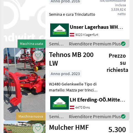
Anno prod. 2016
IVA/commissione
inclusa
3.539,82 €
Semina e cura Trinciatutto
netto
Unser Lagerhaus WHG, Kärnten, Klagenfurt
9020 Klagenfurt
Semina
Rivenditore Premium Plus
Macchina usata
e cura /
Tehnos MB 200
Prezzo
Maschio
LW
su
richiesta
Anno prod. 2023
W2480 Gelenkwelle Tipo di
martello: Mazza per trincia,
Ruota libera: Ruota libera
LH Eferding-OÖ.Mitte, Enns
nella trasmissione,
Orientamento laterale:
4470 Enns
Idraulico Semina e cura
Semina
Rivenditore Premium Plus
Macchina nuova
Trinciatutto
e cura /
Mulcher HMF
5.300
Tehnos