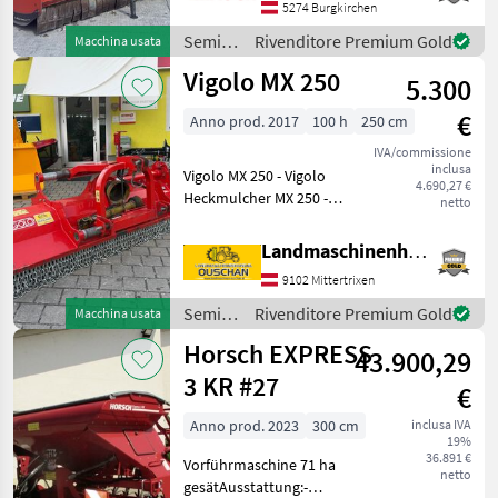
Doppio alloggiamento -
5274 Burgkirchen
Spostamento laterale
Semina
Rivenditore Premium Gold
Macchina usata
idraulico - Lama di contr
e cura /
Vigolo MX 250
5.300
Vigolo
€
Anno prod. 2017
100 h
250 cm
IVA/commissione
inclusa
Vigolo MX 250 - Vigolo
4.690,27 €
Heckmulcher MX 250 -
netto
Kettenvorhang -
Hydraulischer
Landmaschinenhandel Ouschan Anton
Seitenverschub -
9102 Mittertrixen
Bodenstützwalze -
Freilaufgetriebe -
Semina
Rivenditore Premium Gold
Macchina usata
Gleitkuven aus Hardox -
e cura /
Horsch EXPRESS
Arbe
43.900,29
Vigolo
3 KR #27
€
Anno prod. 2023
300 cm
inclusa IVA
19%
36.891 €
Vorführmaschine 71 ha
netto
gesätAusstattung:-