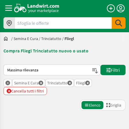
Sfoglia le offerte
/
Semina E Cura
/
Trinciatutto
/
Fliegl
Compra Fliegl Trinciatutto nuovo o usato
Ecco come viene ordinato su Landwirt.com
Filtri
x
x
x
x
Semina E Cura
Trinciatutto
Fliegl
x
Cancella tutti i filtri
Elenco
Griglia