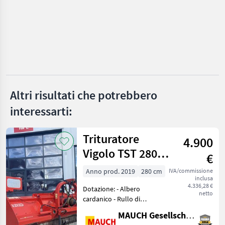
Tehnos
Vigolo
Berti
Müthing
Altri risultati che potrebbero
interessarti:
Ino
Mostra
Trituratore
tutti
4.900
33
Vigolo TST 280
€
MAX
MARKETPLACE
Anno prod. 2019
280 cm
IVA/commissione
inclusa
Offerte dei
4.336,28 €
Dotazione: - Albero
Marketplace
Annunci
rivenditori
netto
cardanico - Rullo di
appoggio - Attacco a tre
MAUCH Gesellschaft m.b.H. & Co.KG
punti - Attacco posteriore -