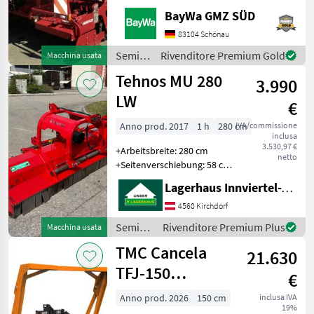
Arbeitsbreite 3m- 10 Kreisel
BayWa GMZ SÜD
je 2 Zinken- Planierschiene
(mech. verstellbar)-
83104 Schönau
Trapezpackerwalze d 50
Semina
Rivenditore Premium Gold
Macchina usata
cm- Doppelscheibenschar
e cura /
Tehnos MU 280
3.990
Horsch
LW
€
Anno prod. 2017
1 h
280 cm
IVA/commissione
inclusa
3.530,97 €
+Arbeitsbreite: 280 cm
netto
+Seitenverschiebung: 58 cm
+Anzahl der Keilriemen: 5
Lagerhaus Innviertel-Traunviertel-Urfahr eGen, Kirchdorf
Stück +Anzahl der Schlegel
(Hammerschlegel): 26 Stück
4560 Kirchdorf
+Empfohlene Traktorleis
Semina
Rivenditore Premium Plus
Macchina usata
e cura /
TMC Cancela
21.630
Tehnos
TFJ-150
€
Forstmulcher für
Anno prod. 2026
150 cm
inclusa IVA
19%
Traktor