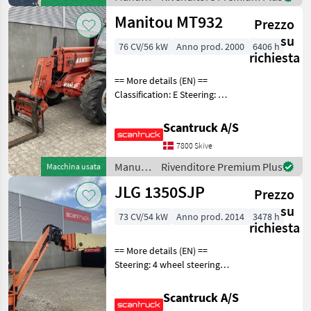
alberi /
Manitou MT932
Prezzo
Genie
su
76 CV/56 kW
Anno prod. 2000
6406 h
richiesta
== More details (EN) ==
Classification: E Steering: 4
wheel steering Attached
equipment, forks: Gafler
Scantruck A/S
Wheel front brand: Dunlop
7800 Skive
Wheel front type: Tractor
patern
Manutenzione
Rivenditore Premium Plus
Macchina usata
alberi /
JLG 1350SJP
Prezzo
Manitou
su
73 CV/54 kW
Anno prod. 2014
3478 h
richiesta
== More details (EN) ==
Steering: 4 wheel steering
Rotation chassis (degrees):
360 Tilt jib (degrees): 180
Scantruck A/S
Platform height: 41150 mm