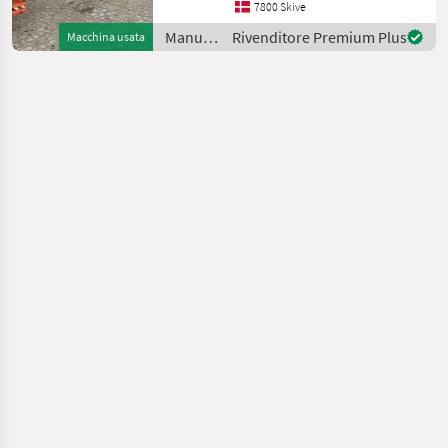
7800 Skive
Outlay: 24380 mm 230V to
the
Manutenzione
Rivenditore Premium Plus
Macchina usata
alberi /
JLG