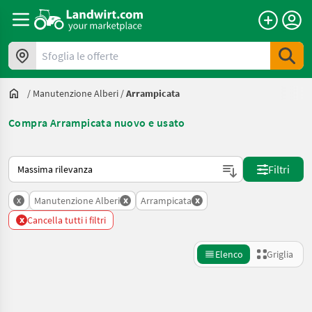
Sfoglia le offerte
/
Manutenzione Alberi
/
Arrampicata
Compra Arrampicata nuovo e usato
Ecco come viene ordinato su Landwirt.com
Filtri
x
x
x
Manutenzione Alberi
Arrampicata
x
Cancella tutti i filtri
Elenco
Griglia