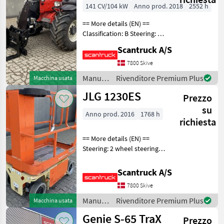
141 CV/104 kW
Anno prod. 2018
2552 h
== More details (EN) ==
Classification: B Steering: 4
wheel steering Boom /
Scantruck A/S
loading arm: Boom
suspension / ride control,
7800 Skive
CRC Attached equipment,
Manutenzione
Rivenditore Premium Plus
Macchina usata
forks: Pallet for
alberi /
JLG 1230ES
Prezzo
Manitou
su
Anno prod. 2016
1768 h
richiesta
== More details (EN) ==
Steering: 2 wheel steering
Wheel front type:
Afsmitningsfrie hjul, str. 100
Scantruck A/S
x 323 Wheel rear type:
7800 Skive
Afsmitningsfrie hjul, str. 100
x 323 Ba
Manutenzione
Rivenditore Premium Plus
Macchina usata
alberi /
Genie S-65 TraX
Prezzo
JLG