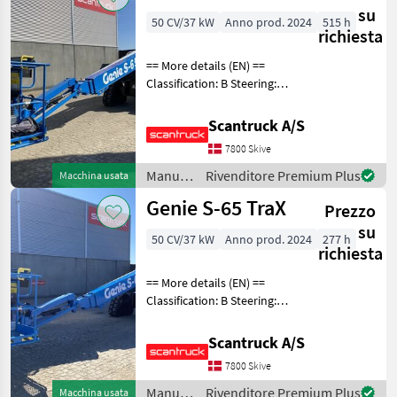
su
50 CV/37 kW
Anno prod. 2024
515 h
richiesta
== More details (EN) ==
Classification: B Steering:
Skidsteer Rotation chassis
(degrees): 360 Rotation
Scantruck A/S
basket (degrees): 160 Tilt jib
7800 Skive
(degrees): 133 Gradeability
Manutenzione
Rivenditore Premium Plus
Macchina usata
alberi /
Genie S-65 TraX
Prezzo
Genie
su
50 CV/37 kW
Anno prod. 2024
277 h
richiesta
== More details (EN) ==
Classification: B Steering:
Skidsteer Rotation chassis
(degrees): 360 Rotation
Scantruck A/S
basket (degrees): 160 Tilt jib
7800 Skive
(degrees): 133 Gradeability
Manutenzione
Rivenditore Premium Plus
Macchina usata