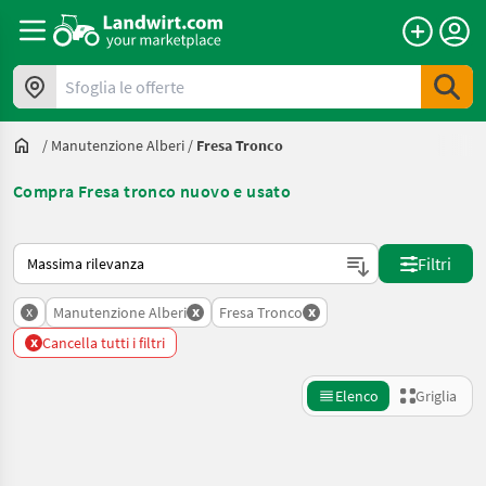
Sfoglia le offerte
/
Manutenzione Alberi
/
Fresa Tronco
Compra Fresa tronco nuovo e usato
Ecco come viene ordinato su Landwirt.com
Filtri
x
x
x
Manutenzione Alberi
Fresa Tronco
x
Cancella tutti i filtri
Elenco
Griglia