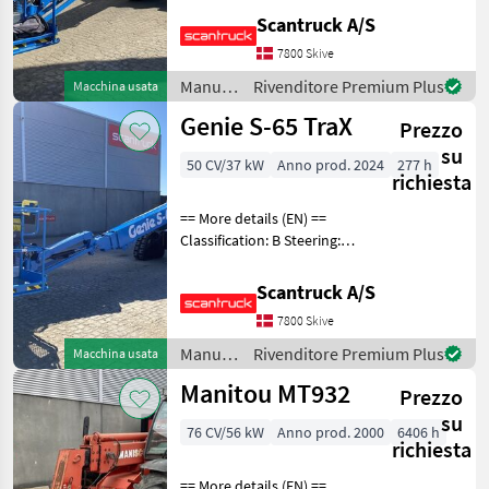
(degrees): 360 Rotation
Scantruck A/S
basket (degrees): 160 Tilt jib
7800 Skive
(degrees): 133 Gradeability
Manutenzione
Rivenditore Premium Plus
Macchina usata
alberi /
Genie S-65 TraX
Prezzo
Genie
su
50 CV/37 kW
Anno prod. 2024
277 h
richiesta
== More details (EN) ==
Classification: B Steering:
Skidsteer Rotation chassis
(degrees): 360 Rotation
Scantruck A/S
basket (degrees): 160 Tilt jib
7800 Skive
(degrees): 133 Gradeability
Manutenzione
Rivenditore Premium Plus
Macchina usata
alberi /
Manitou MT932
Prezzo
Genie
su
76 CV/56 kW
Anno prod. 2000
6406 h
richiesta
== More details (EN) ==