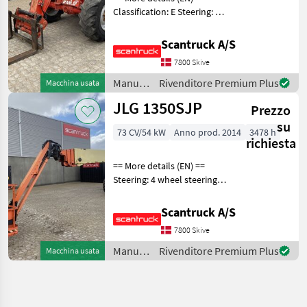
Classification: E Steering: 4
wheel steering Attached
equipment, forks: Gafler
Scantruck A/S
Wheel front brand: Dunlop
7800 Skive
Wheel front type: Tractor
patern
Manutenzione
Rivenditore Premium Plus
Macchina usata
alberi /
JLG 1350SJP
Prezzo
Manitou
su
73 CV/54 kW
Anno prod. 2014
3478 h
richiesta
== More details (EN) ==
Steering: 4 wheel steering
Rotation chassis (degrees):
360 Tilt jib (degrees): 180
Scantruck A/S
Platform height: 41150 mm
7800 Skive
Outlay: 24380 mm 230V to
the
Manutenzione
Rivenditore Premium Plus
Macchina usata
alberi /
JLG