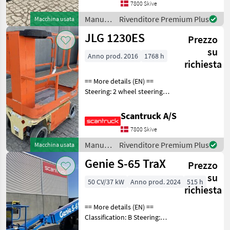
suspension / ride control,
7800 Skive
CRC Attached equipment,
Manutenzione
Rivenditore Premium Plus
Macchina usata
forks: Pallet for
alberi /
JLG 1230ES
Prezzo
Manitou
su
Anno prod. 2016
1768 h
richiesta
== More details (EN) ==
Steering: 2 wheel steering
Wheel front type:
Afsmitningsfrie hjul, str. 100
Scantruck A/S
x 323 Wheel rear type:
7800 Skive
Afsmitningsfrie hjul, str. 100
x 323 Ba
Manutenzione
Rivenditore Premium Plus
Macchina usata
alberi /
Genie S-65 TraX
Prezzo
JLG
su
50 CV/37 kW
Anno prod. 2024
515 h
richiesta
== More details (EN) ==
Classification: B Steering:
Skidsteer Rotation chassis