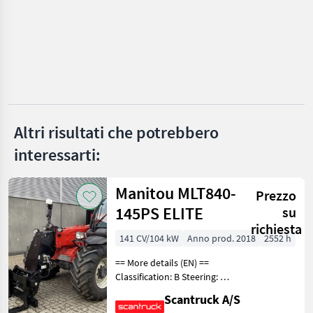
MARKETPLACE
Offerte dei
Marketplace
Annunci
rivenditori
Altri risultati che potrebbero
interessarti:
Manitou MLT840-
Prezzo
145PS ELITE
su
richiesta
141 CV/104 kW
Anno prod. 2018
2552 h
== More details (EN) ==
Classification: B Steering: 4
wheel steering Boom /
Scantruck A/S
loading arm: Boom