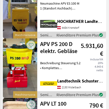
Neumaschine APV ES 100 M
1 (Standort Aschbach)
Ausstattung: • Elektrisches
Steuermodul 2.10 mit
HOCHRATHER Landtechnik GmbH
Modulhaltewinkel zur
Montage in der
4484 Kronstorf
Fahrerkabine • Komplettes
Semina
Rivenditore Premium Plus
Macchina nuova
St
e cura /
APV PS 200 D
5.931,60
APV
elektr. Gebläse
€
inclusa IVA
Beschreibung Steuerung 5.2
20%
4.943 €
• Komplettes
netto
korrosionsbeständiges
Sägerät mit Verschlauchung
Landtechnik Schuster Niederlassung Mistelbach
(25 m) • Säwelle für Feinsaat
(Feinsämereien,
2130 Mistelbach
Mikrogranulate etc.) und
Semina
Rivenditore Premium Plus
Macchina nuova
e cura /
APV LT 100
790 €
APV