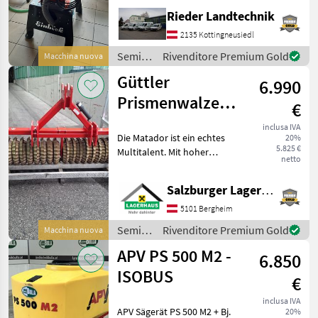
SPEED-TRONIC-Steuerung
Rieder Landtechnik
aus Eigenentwicklung »
Großes 5-Zoll Farbdisplay »
2135 Kottingneusiedl
Sehr übersichtliche
Semina
Rivenditore Premium Gold
Macchina nuova
e cura /
Güttler
6.990
Einböck
Prismenwalze
€
Matador 30
inclusa IVA
Die Matador ist ein echtes
20%
5.825 €
Multitalent. Mit hoher
netto
Schlagkraft. Ganzjährig
einsetzbar in Ackerbau und
Salzburger Lagerhaus-Technik
Grünland. Ideal für kleinere
und mittlere Unternehmen.
5101 Bergheim
Aussta
Semina
Rivenditore Premium Gold
Macchina nuova
e cura /
APV PS 500 M2 -
6.850
Güttler
ISOBUS
€
inclusa IVA
APV Sägerät PS 500 M2 + Bj.
20%