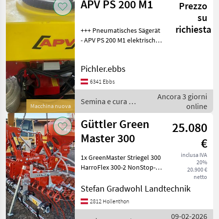
APV PS 200 M1
Prezzo
Güttler
su
richiesta
+++ Pneumatisches Sägerät
- APV PS 200 M1 elektrisches
Gebläse PLUS +++ + 200l
Kunststoffbehälter +
Pichler.ebbs
Kontraplatte, Abdrehsack,
Saatgutwaage + 8 Stk
6341 Ebbs
Prallbleche, 4
Ancora 3 giorni
Semina e cura /
online
Macchina nuova
APV
Güttler Green
25.080
Master 300
€
inclusa IVA
1x GreenMaster Striegel 300
20%
HarroFlex 300-2 NonStop-
20.900 €
Striegel 2-reihig
netto
Schwerstriegel für Acker u.
Stefan Gradwohl Landtechnik
Grünland komplett mit
2812 Hollenthon
Dreipunktturm und
09-02-2026
Stützfüße vorne. Arbeit