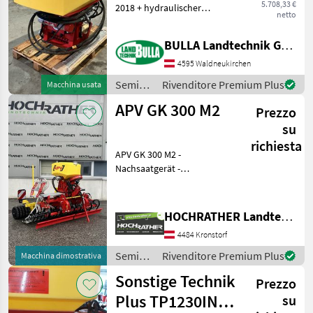
5.708,33 €
2018 + hydraulischer
netto
Gebläseantrieb + ISOBUS
Elektronik + 2 Säwellen -
BULLA Landtechnik GmbH
Fein und Grob mit
Flexwalze + Abtrehtaster +
4595 Waldneukirchen
Füllstandssenso
Semina
Rivenditore Premium Plus
Macchina usata
e cura /
APV GK 300 M2
Prezzo
APV
su
richiesta
APV GK 300 M2 -
Nachsaatgerät -
Vorführmaschine! - Baujahr
2025 - Arbeitsbreite 3 m -
Eigengewicht ca. 1.640 kg -
HOCHRATHER Landtechnik GmbH
24 Schlitzscharen mit hydr.
4484 Kronstorf
Schardruck Verste
Semina
Rivenditore Premium Plus
Macchina dimostrativa
e cura /
Sonstige Technik
Prezzo
APV
Plus TP1230IN Bj
su