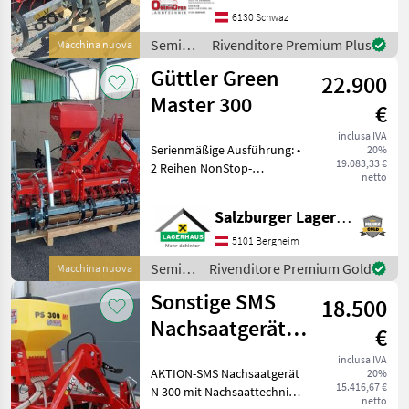
Dreipunktturm und
6130 Schwaz
Stützfüße vorne -
Semina
Rivenditore Premium Plus
Macchina nuova
e cura /
Güttler Green
22.900
Güttler
Master 300
€
inclusa IVA
Serienmäßige Ausführung: •
20%
19.083,33 €
2 Reihen NonStop-
netto
Federzinken mit
Saateinrichtung 12mm,
Salzburger Lagerhaus-Technik
Strichabstand 75mm •
Zinkenverlustsicherung •
5101 Bergheim
Dreipunktturm Kat. 2 und 3
Semina
Rivenditore Premium Gold
Macchina nuova
• Wa
e cura /
Sonstige SMS
18.500
Güttler
Nachsaatgerät N
€
300 + APV
inclusa IVA
AKTION-SMS Nachsaatgerät
20%
Streuer
15.416,67 €
N 300 mit Nachsaattechnik
netto