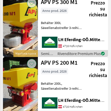
APV PS 300 M1
Prezzo
APV
su
Anno prod. 2026
richiesta
Behälter 300L
Säwellenabstreifer 3-reihig
Elektrisches Gebläse 8
Auslässe, Easy Control
LH Eferding-OÖ.Mitte, Landtechnik Hofkirchen
Gerätekabel Standard
4716 Hofkirchen
Rührwerkantrieb Schlauch (
25 M )
Semina
Rivenditore Premium Plus
Macchina nuova
Prallblech+Befestigung
e cura /
APV PS 200 M1
Prezzo
APV
su
Anno prod. 2026
richiesta
Behälter 200L,
Säwellenabstreifer 3-reihig,
elektrisches Gebläse PLUS 8
Auslässe, ISOBUS Standard
LH Eferding-OÖ.Mitte, Landtechnik Hofkirchen
Rührwerkantrieb Schlauch (
4716 Hofkirchen
25 M )