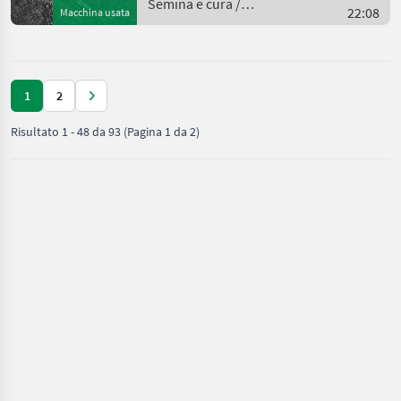
Semina e cura /
22:08
Macchina usata
Güttler
1
2
Risultato
1
-
48
da
93
(Pagina 1 da 2)