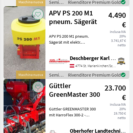
Semina
Rivenditore Premium Gold
Macchina nuova
e cura /
APV PS 200 M1
4.490
APV
pneum. Sägerät
€
inclusa IVA
APV PS 200 M1 pneum.
20%
3.741,67 €
Sägerät mit elektr.
netto
Gebläseantrieb
(Arbeitsbreite 1 - 6 m), 8
Deschberger Karl Landtechnik GesmbH & Co KG
Ausgänge, 8 Prallbleche, 25
m Schlauch, 200 Liter
4774 St. Marienkirchen/Schärding
Saatgutbehälter,
Semina
Rivenditore Premium Gold
Macchina nuova
Halteplatte, Do
e cura /
Güttler
23.700
APV
GreenMaster 300
€
inclusa IVA
Güttler GREENMASTER 300
20%
19.750 €
mit HarroFlex 300-2 -
netto
NonStop-Striegel 2-reihig -
Schwerstriegel für Acker u.
Oberhofer Landtechnik GmbH
Grünland komplett - mit