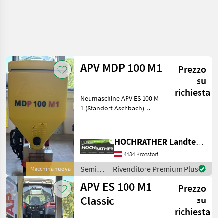
APV MDP 100 M1
Prezzo
su
richiesta
Neumaschine APV ES 100 M
1 (Standort Aschbach)
Ausstattung: • Komplettes
Sägerät mit Behälter,
Dosiereinheit, Rahmen und
HOCHRATHER Landtechnik GmbH
Gebläse • Oberlenkeranbau
4484 Kronstorf
und Kontrapla
Semina
Rivenditore Premium Plus
Macchina nuova
e cura /
APV ES 100 M1
Prezzo
APV
Classic
su
richiesta