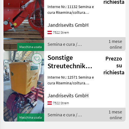
richiesta
2025
Interne Nr.: 11132 Semina e
cura Risemina/coltura
intercalare
Jandrisevits GmbH
7522 Strem
1 mese
Semina e cura /
online
Macchina usata
Sonstige
Sonstige
Prezzo
Streutechnik
su
richiesta
Plus TP01100
Interne Nr.: 12571 Semina e
Front Turbo
cura Risemina/coltura
intercalare
Bj.2019
Jandrisevits GmbH
7522 Strem
1 mese
Semina e cura /
online
Macchina usata
Sonstige