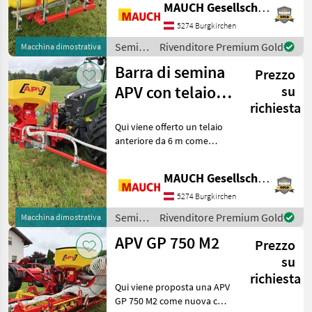
MAUCH Gesellschaft m.b.H. & Co.KG
l’insilamento o anche per la
distribuzione di fertilizzanti
5274 Burgkirchen
liquid
Semina
Rivenditore Premium Gold
Macchina dimostrativa
e cura /
Barra di semina
Prezzo
APV
APV con telaio
su
richiesta
anteriore da 6 m
Qui viene offerto un telaio
+ PS 300 Smart
anteriore da 6 m come
Twin
nuovo, dotato di un PS 300
Smart Twin. Dotazione: -
MAUCH Gesellschaft m.b.H. & Co.KG
Barra di spargimento da 6
m con deflettori inclusi -
5274 Burgkirchen
Peso a
Semina
Rivenditore Premium Gold
Macchina dimostrativa
e cura /
APV GP 750 M2
Prezzo
APV
su
richiesta
Qui viene proposta una APV
GP 750 M2 come nuova con