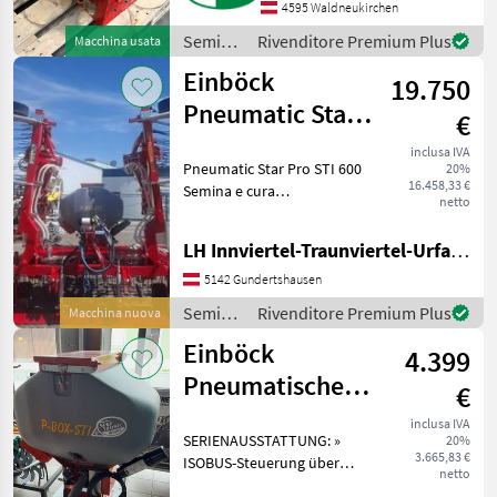
4595 Waldneukirchen
Abdrehrutsche, Kontr
Semina
Rivenditore Premium Plus
Macchina usata
e cura /
Einböck
19.750
APV
Pneumatic Star
€
Pro STI 600
inclusa IVA
Pneumatic Star Pro STI 600
20%
16.458,33 €
Semina e cura
netto
Risemina/coltura
intercalare
LH Innviertel-Traunviertel-Urfahr eGen, Gundertshausen
5142 Gundertshausen
Semina
Rivenditore Premium Plus
Macchina nuova
e cura /
Einböck
4.399
Einböck
Pneumatisches
€
Sägerät P-Box
inclusa IVA
SERIENAUSSTATTUNG: »
20%
STI 600
3.665,83 €
ISOBUS-Steuerung über
netto
externes Terminal oder »