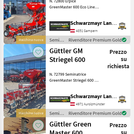
N. 72800 Erpice
EcoLine
GreenMaster 600 Eco Line -
con larghezza di lavoro di 6,
00 m - con larghezza di
Schwarzmayr Landtechnik GmbH - Gampern
trasporto di 2, 4 m - con
sistema di ripiegamento
4851 Gampern
idraulico a doppio
Semina
Rivenditore Premium Gold
Macchina nuova
e cura /
Güttler GM
Prezzo
Güttler
Striegel 600
su
richiesta
N. 72799 Seminatrice
GreenMaster Striegel 600 -
con larghezza di lavoro di 6,
00 m - con larghezza di
Schwarzmayr Landtechnik GmbH - Aurolzmünster
trasporto di 3, 00 m - con
sistema di ripiegamento
4971 Aurolzmünster
idraulico a
Semina
Rivenditore Premium Gold
Macchina nuova
e cura /
Güttler Green
Prezzo
Güttler
Master 600
su