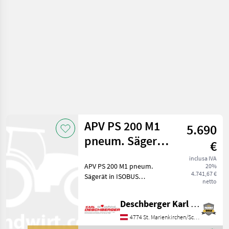
APV PS 200 M1
5.690
pneum. Sägerät
€
ISOBUS
inclusa IVA
APV PS 200 M1 pneum.
20%
4.741,67 €
Sägerät in ISOBUS
netto
Ausführung, Arbeitsbreite: 1
- 6 m mit elektr. Gebläse, 8
Deschberger Karl Landtechnik GesmbH & Co KG
Ausgänge, Saatgutbehälter
200 l, komplettes Sägerät
4774 St. Marienkirchen/Schärding
mit Verschlauchu