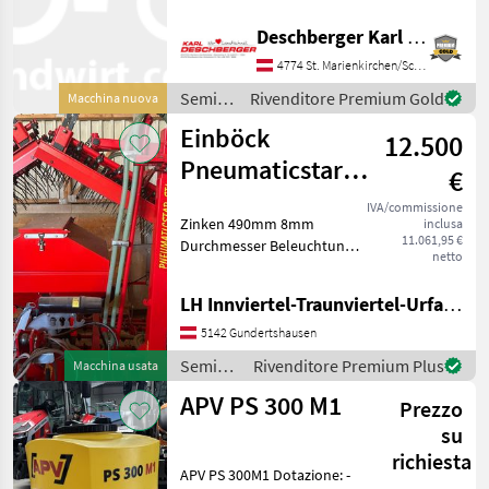
Doppelgebläse, 8
Deschberger Karl Landtechnik GesmbH & Co KG
Sonstige
15
Ausgänge, Saatgutbehälter
300 l, komplettes Sägerät
4774 St. Marienkirchen/Schärding
Einböck
11
mit Verschlauchung (25 m),
Semina
Rivenditore Premium Gold
Macchina nuova
Säw
e cura /
Einböck
Güttler
8
12.500
APV
Pneumaticstar
€
Vredo
3
600 SR
IVA/commissione
Zinken 490mm 8mm
inclusa
Awemak
1
11.061,95 €
Durchmesser Beleuchtung
netto
Warntafeln Leermelder
Mostra
Semina e cura
tutti 7
LH Innviertel-Traunviertel-Urfahr eGen, Gundertshausen
Risemina/coltura
intercalare
5142 Gundertshausen
MARKETPLACE
Semina
Rivenditore Premium Plus
Macchina usata
Offerte dei
Marketplace
e cura /
Annunci
rivenditori
APV PS 300 M1
Prezzo
Einböck
su
richiesta
APV PS 300M1 Dotazione: -