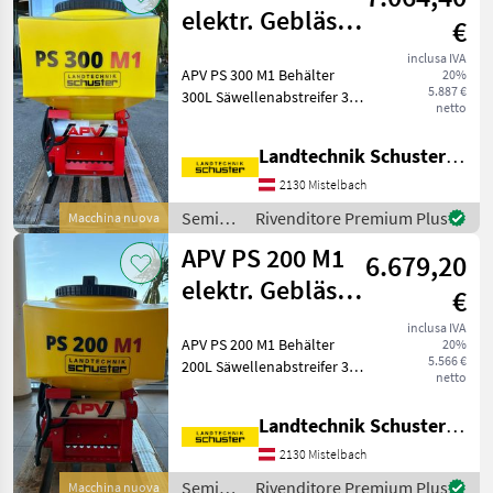
elektr. Gebläse
€
Plus ISOBUS
inclusa IVA
APV PS 300 M1 Behälter
20%
5.887 €
300L Säwellenabstreifer 3-
netto
reihig elektrisches Gebläse
PLUS 8 Auslässe ISOBUS
Landtechnik Schuster Niederlassung Mistelbach
Standard Rührwerkantrieb
Schlauch ( 25 M )
2130 Mistelbach
Prallblech+Be
Semina
Rivenditore Premium Plus
Macchina nuova
e cura /
APV PS 200 M1
6.679,20
APV
elektr. Gebläse
€
Plus ISOBUS
inclusa IVA
APV PS 200 M1 Behälter
20%
5.566 €
200L Säwellenabstreifer 3-
netto
reihig elektrisches Gebläse
PLUS 8 Auslässe ISOBUS
Landtechnik Schuster Niederlassung Mistelbach
Standard Rührwerkantrieb
Schlauch ( 25 M )
2130 Mistelbach
Prallblech+Be
Semina
Rivenditore Premium Plus
Macchina nuova