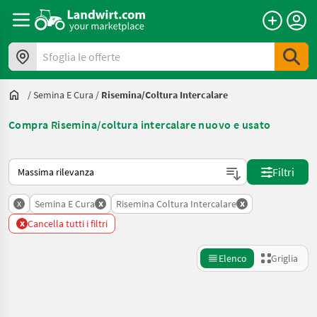
Sfoglia le offerte
/
Semina E Cura
/
Risemina/coltura Intercalare
Compra Risemina/coltura intercalare nuovo e usato
Ecco come viene ordinato su Landwirt.com
Filtri
x
x
x
Semina E Cura
Risemina Coltura Intercalare
x
Cancella tutti i filtri
Elenco
Griglia