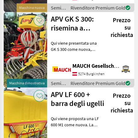
su prati - Due file di
Semina
Rivenditore Premium Gold
Macchina nuova
e cura /
APV GK S 300:
Prezzo
APV
risemina a
su
richiesta
fessura con PS
Qui viene presentata una
300 Twin e PS
GK S 300 come nuova,
dotata di PS 300 Twin e PS
200. Dotazione: - Barra di
MAUCH Gesellschaft m.b.H. & Co.KG
semina (larghezza di lavoro
300 cm) - Regolazione
5274 Burgkirchen
idraulica de
Semina
Rivenditore Premium Gold
Macchina dimostrativa
e cura /
APV LF 600 +
Prezzo
APV
barra degli ugelli
su
richiesta
Qui viene proposta una LF
600 M1 come nuova. La
macchina è ideale per
l’aggiunta di additivi per