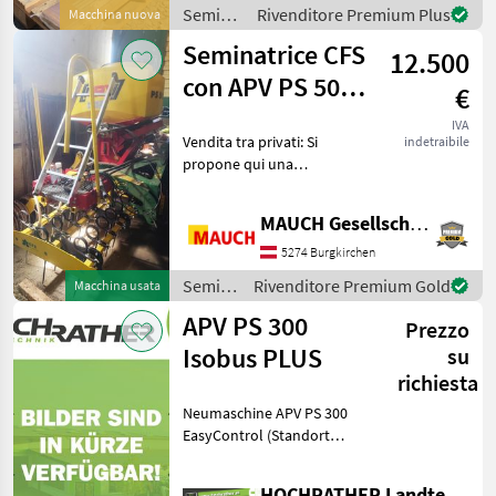
Prallblech+Befestigungsmaterial
Semina
Rivenditore Premium Plus
Macchina nuova
e cura /
Seminatrice CFS
12.500
APV
con APV PS 500
€
idraulica
IVA
Vendita tra privati: Si
indetraibile
propone qui una
seminatrice CFS in ottime
condizioni con PS 500. Dati
MAUCH Gesellschaft m.b.H. & Co.KG
tecnici: - Anno di
costruzione 2019 - 3 file di
5274 Burgkirchen
erpici - PS 500 c
Semina
Rivenditore Premium Gold
Macchina usata
e cura /
APV PS 300
Prezzo
CFS
Isobus PLUS
su
richiesta
Neumaschine APV PS 300
EasyControl (Standort
Aschbach) Ausstattung: •
Komplettes Sägerät mit
HOCHRATHER Landtechnik GmbH