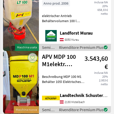
inclusa IVA
Anno prod. 2006
20%
658,33 €
netto
elektrischer Antrieb
Behältervolumen 100 l
Streubreite bis max. 24m
Anbau auf Ackerschiene
Landforst Murau
und Oberlenker oder direkt
8850 Murau
am Gerät Um Ihnen
unnötige Wartezeiten oder
Semina
Rivenditore Premium Plus
Macchina usata
W
e cura /
APV MDP 100
3.543,60
APV
M1elektr.
€
Gebläse
inclusa IVA
Beschreibung MDP 100 M1
20%
2.953 €
Behälter 105l Elektrisches
netto
Gebläse 6 Abgänge
Steuermodul 5.2 Schlauch (
Landtechnik Schuster Niederlassung Mistelbach
25 M )
Prallblech+Befestigungsmaterial
2130 Mistelbach
( 6 STK ) Sechskantw
Semina
Rivenditore Premium Plus
Macchina nuova