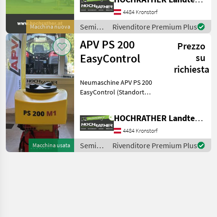
Verschlauchung (25 m) •
Säwelle für Feinsaat,
4484 Kronstorf
Säwelle für Grobsaat
Semina
Rivenditore Premium Plus
Macchina nuova
e cura /
APV PS 200
Prezzo
APV
EasyControl
su
richiesta
Neumaschine APV PS 200
EasyControl (Standort
Aschbach) Ausstattung: •
Komplettes Sägerät mit
HOCHRATHER Landtechnik GmbH
Verschlauchung (25 m) •
Säwelle für Feinsaat,
4484 Kronstorf
Säwelle für Grobsaat
Semina
Rivenditore Premium Plus
Macchina usata
e cura /
APV