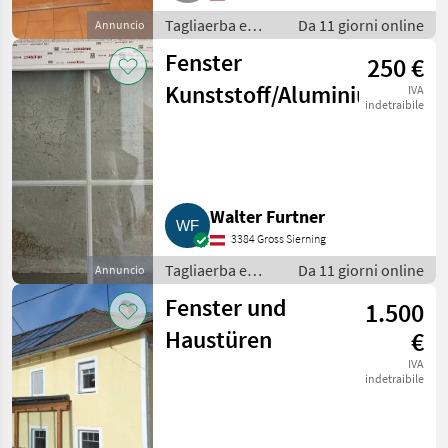
Tagliaerba e
Da 11 giorni online
Annuncio
macchine da
Fenster
250 €
giardinaggio /
Porte e finestre
Kunststoff/Aluminium
IVA
indetraibile
Walter Furtner
3384 Gross Sierning
Tagliaerba e
Da 11 giorni online
Annuncio
macchine da
Fenster und
1.500
giardinaggio /
Porte e finestre
Haustüren
€
IVA
indetraibile