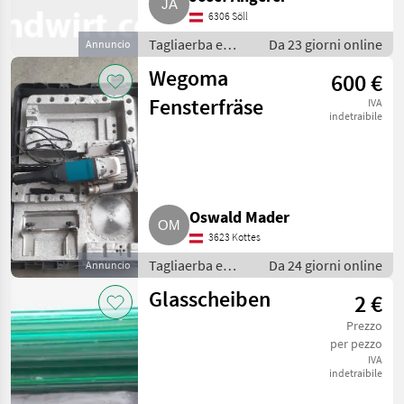
6306 Söll
Tagliaerba e
Da 23 giorni online
Annuncio
macchine da
Wegoma
600 €
giardinaggio /
Porte e finestre
Fensterfräse
IVA
indetraibile
Oswald Mader
3623 Kottes
Tagliaerba e
Da 24 giorni online
Annuncio
macchine da
Glasscheiben
2 €
giardinaggio /
Porte e finestre
Prezzo
per pezzo
IVA
indetraibile