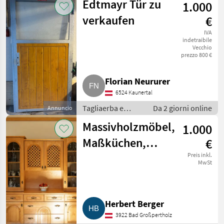
Edtmayr Tür zu
1.000
giardinaggio /
Porte e finestre
verkaufen
€
IVA
indetraibile
Vecchio
prezzo 800 €
Florian Neururer
6524 Kaunertal
Tagliaerba e
Da 2 giorni online
Annuncio
macchine da
Massivholzmöbel,
1.000
giardinaggio /
Porte e finestre
Maßküchen,
€
Zirbenbetten,
Preis inkl.
MwSt
Jagdstuben.
Herbert Berger
3922 Bad Großpertholz