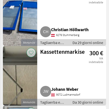
indetraibile
Christian Höllwarth
6276 Stummerberg
Tagliaerba e
Da 29 giorni online
Annuncio
macchine da
Kassettenmarkise
300 €
giardinaggio /
Porte e finestre
IVA
indetraibile
Johann Weber
9072 Ludmannsdorf
Tagliaerba e
Da 30 giorni online
Annuncio
macchine da