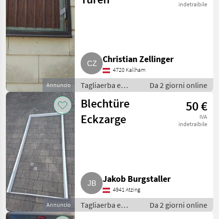
indetraibile
Christian Zellinger
4720 Kallham
Tagliaerba e
Da 2 giorni online
Annuncio
macchine da
Blechtüre
50 €
giardinaggio /
Porte e finestre
Eckzarge
IVA
indetraibile
Jakob Burgstaller
4941 Atzing
Tagliaerba e
Da 2 giorni online
Annuncio
macchine da