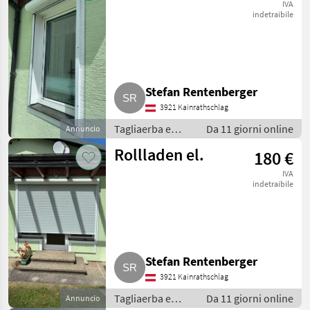
Porte e finestre
IVA
indetraibile
Stefan Rentenberger
3921 Kainrathschlag
Tagliaerba e
Da 11 giorni online
Annuncio
macchine da
Rollladen el.
180 €
giardinaggio /
Porte e finestre
IVA
indetraibile
Stefan Rentenberger
3921 Kainrathschlag
Tagliaerba e
Da 11 giorni online
Annuncio