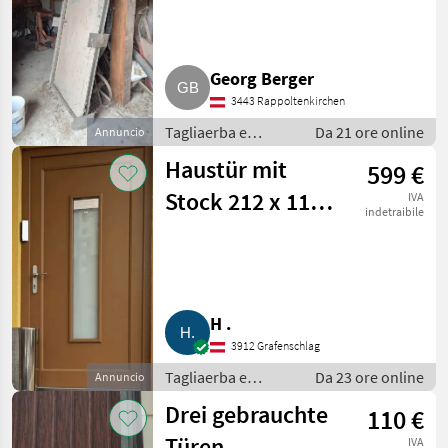
Georg Berger
3443 Rappoltenkirchen
Tagliaerba e
Da 21 ore online
Annuncio
macchine da
Haustür mit
599 €
giardinaggio /
Porte e finestre
Stock 212 x 110 x
IVA
indetraibile
7 cm
H .
3912 Grafenschlag
Tagliaerba e
Da 23 ore online
Annuncio
macchine da
Drei gebrauchte
110 €
giardinaggio /
Porte e finestre
Türen
IVA