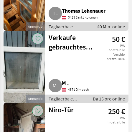
MARKETPLACE
Thomas Lehenauer
5423 Sankt Koloman
Offerte dei
Marketplace
Annunci
rivenditori
Tagliaerba e
40 Min. online
Annuncio
macchine da
Verkaufe
50 €
giardinaggio / Porte e
finestre
gebrauchtes
IVA
indetraibile
Fenster
Vecchio
prezzo 100 €
M .
4371 Dimbach
Tagliaerba e
Da 15 ore online
Annuncio
macchine da
Niro-Tür
250 €
giardinaggio /
Porte e finestre
IVA
indetraibile