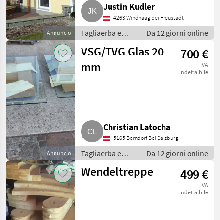
Justin Kudler
4263 Windhaag bei Freustadt
Tagliaerba e
Da 12 giorni online
Annuncio
macchine da
VSG/TVG Glas 20
700 €
giardinaggio /
Porte e finestre
mm
IVA
indetraibile
Christian Latocha
5165 Berndorf Bei Salzburg
Tagliaerba e
Da 12 giorni online
Annuncio
macchine da
Wendeltreppe
499 €
giardinaggio /
Porte e finestre
IVA
indetraibile