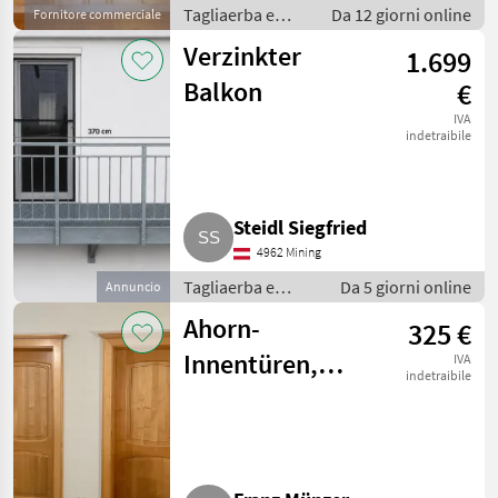
Tagliaerba e
Da 12 giorni online
Fornitore commerciale
macchine da
Verzinkter
1.699
giardinaggio /
Porte e finestre
Balkon
€
IVA
indetraibile
Steidl Siegfried
4962 Mining
Tagliaerba e
Da 5 giorni online
Annuncio
macchine da
Ahorn-
325 €
giardinaggio /
Porte e finestre
Innentüren,
IVA
indetraibile
Tischlerware