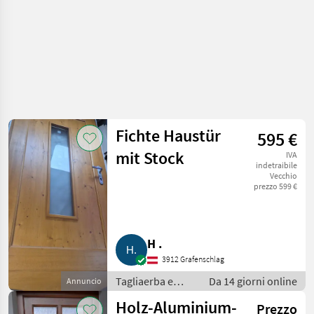
Fichte Haustür
595 €
mit Stock
IVA
indetraibile
Vecchio
prezzo 599 €
H .
3912 Grafenschlag
Tagliaerba e
Da 14 giorni online
Annuncio
macchine da
Holz-Aluminium-
Prezzo
giardinaggio /