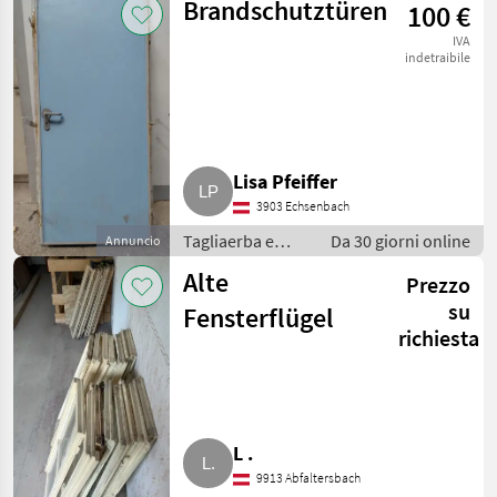
Brandschutztüren
100 €
giardinaggio /
Porte e finestre
IVA
indetraibile
Lisa Pfeiffer
3903 Echsenbach
Tagliaerba e
Da 30 giorni online
Annuncio
macchine da
Alte
Prezzo
giardinaggio /
Porte e finestre
su
Fensterflügel
richiesta
L .
9913 Abfaltersbach