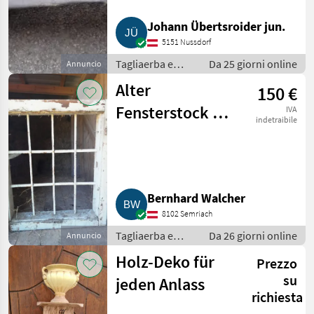
Johann Übertsroider jun.
5151 Nussdorf
Tagliaerba e
Da 25 giorni online
Annuncio
macchine da
Alter
150 €
giardinaggio /
Porte e finestre
Fensterstock mit
IVA
indetraibile
Fensterflügel
und Balken
Bernhard Walcher
8102 Semriach
Tagliaerba e
Da 26 giorni online
Annuncio
macchine da
Holz-Deko für
Prezzo
giardinaggio /
Porte e finestre
su
jeden Anlass
richiesta