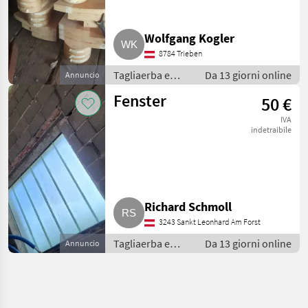
Wolfgang Kogler
8784 Trieben
Tagliaerba e
Da 13 giorni online
Annuncio
macchine da
Fenster
50 €
giardinaggio /
Porte e finestre
IVA
indetraibile
Richard Schmoll
3243 Sankt Leonhard Am Forst
Tagliaerba e
Da 13 giorni online
Annuncio
macchine da
giardinaggio /
Porte e finestre