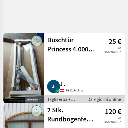
Duschtür
25 €
Princess 4.000
IVA
indetraibile
Rund
J .
9911 Assling
Tagliaerba e
Da 9 giorni online
Annuncio
macchine da
2 Stk.
120 €
giardinaggio /
Porte e finestre
Rundbogenfenster
IVA
indetraibile