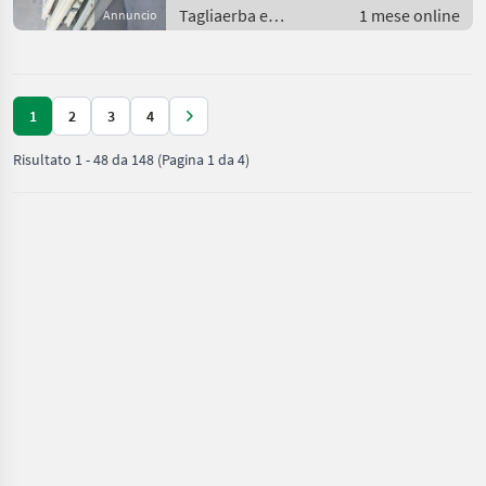
Tagliaerba e
1 mese online
Annuncio
macchine da
giardinaggio / Porte e
finestre
1
2
3
4
Risultato
1
-
48
da
148
(Pagina 1 da 4)