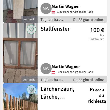
Martin Wagner
8350 Hohenbrugg an der Raab
Tagliaerba e
Da 22 giorni online
Annuncio
macchine da
Stallfenster
100 €
giardinaggio /
Porte e finestre
IVA
indetraibile
Martin Wagner
8350 Hohenbrugg an der Raab
Tagliaerba e
Da 22 giorni online
Annuncio
macchine da
Lärchenzaun,
Prezzo
giardinaggio /
Porte e finestre
su
Lärche,
richiesta
Lärchensprossen,