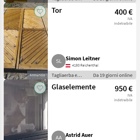
macchine da
Tor
400 €
giardinaggio /
Porte e finestre
IVA
indetraibile
Simon Leitner
4193 Reichenthal
Tagliaerba e
Da 19 giorni online
Annuncio
macchine da
Glaselemente
950 €
giardinaggio /
Porte e finestre
IVA
indetraibile
Astrid Auer