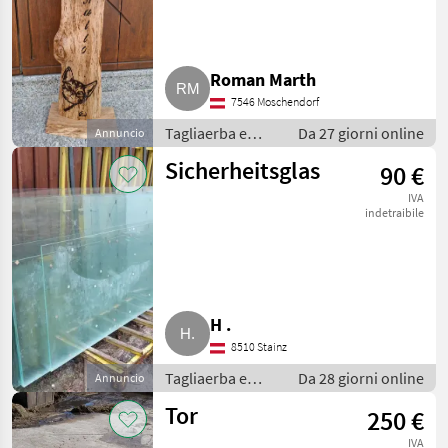
Roman Marth
7546 Moschendorf
Tagliaerba e
Da 27 giorni online
Annuncio
macchine da
Sicherheitsglas
90 €
giardinaggio /
Porte e finestre
IVA
indetraibile
H .
8510 Stainz
Tagliaerba e
Da 28 giorni online
Annuncio
macchine da
Tor
250 €
giardinaggio /
Porte e finestre
IVA