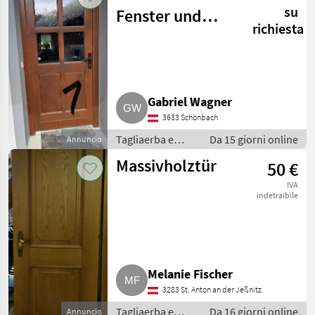
Porte e finestre
su
Fenster und
richiesta
Türen
Gabriel Wagner
3633 Schönbach
Tagliaerba e
Da 15 giorni online
Annuncio
macchine da
Massivholztür
50 €
giardinaggio /
Porte e finestre
IVA
indetraibile
Melanie Fischer
3283 St. Anton an der Jeßnitz
Tagliaerba e
Da 16 giorni online
Annuncio