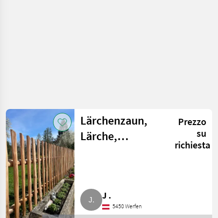
giardinaggio /
Porte e finestre
Lärchenzaun,
Prezzo
su
Lärche,
richiesta
Lärchensprossen,
Zaun
J .
5450 Werfen