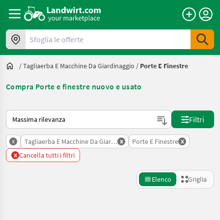
Sfoglia le offerte
/
Tagliaerba E Macchine Da Giardinaggio
/
Porte E Finestre
Compra Porte e finestre nuovo e usato
Ecco come viene ordinato su Landwirt.com
Filtri
x
x
x
Tagliaerba E Macchine Da Giardinaggio
Porte E Finestre
x
Cancella tutti i filtri
Elenco
Griglia