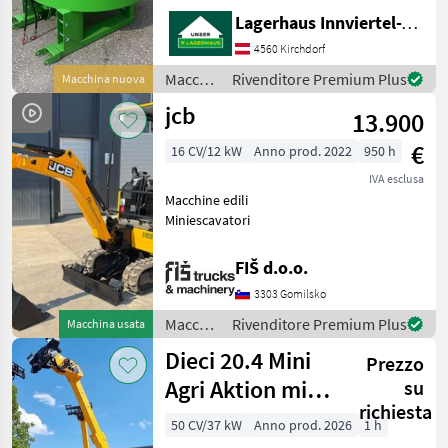
Stapleraufnahme -
Lagerhaus Innviertel-Traunviertel-Urfahr eGen, Kirchdorf
Auslaufschieber hinten und
rechts - Auslaufrutsche -
4560 Kirchdorf
Sackaufreißer
Macchine
Rivenditore Premium Plus
Macchina nuova
edili /
jcb
13.900
Sonstige
€
16 CV/12 kW
Anno prod. 2022
950 h
IVA esclusa
Macchine edili
Miniescavatori
FIŠ d.o.o.
3303 Gomilsko
Macchine
Rivenditore Premium Plus
Macchina usata
edili /
Dieci 20.4 Mini
Prezzo
JCB
Agri Aktion mit
su
richiesta
Österreichpaket
50 CV/37 kW
Anno prod. 2026
1 h