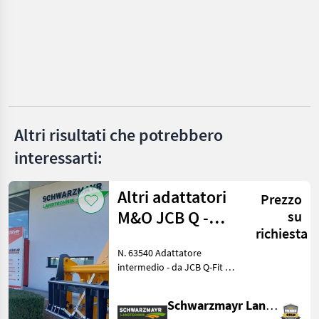
MARKETPLACE
Offerte dei
Marketplace
Annunci
rivenditori
Altri risultati che potrebbero
interessarti:
Altri adattatori
Prezzo
M&O JCB Q -
su
richiesta
Adatti a EURO
N. 63540 Adattatore
intermedio - da JCB Q-Fit a
attacco EURO - con
bloccaggio centrale - con
Schwarzmayr Landtechnik GmbH - Aurolzmünster
capacità di carico di 3, 0 t