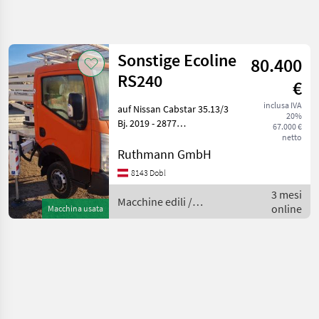
Affina
la
ricerca
Sonstige Ecoline
80.400
RS240
€
Categoria
Paese
Filtri
3
inclusa IVA
auf Nissan Cabstar 35.13/3
20%
Mostra
Bj. 2019 - 2877
67.000 €
PERCORSO
Reimposta
1
Betriebsstunden - 63573 km
netto
ATTUALE
risultati
23, 6m Arbeitshöhe - 21,
Ruthmann GmbH
Macchine
60m Hubhöhe - 11, 30m
edili
8143 Dobl
seitliche Reichweite 250kg
Macchine
3 mesi
Arbeitskorblast, 360
Macchine edili /
Edili
online
Macchina usata
Sonstige
Piattaforma
Aerea Su
Camion
SCEGLI
CATEGORIA
Piattaforma aerea su camion
1