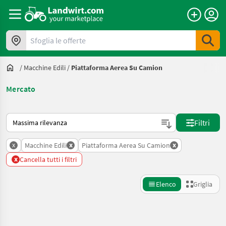
Sfoglia le offerte
/
Macchine Edili
/
Piattaforma Aerea Su Camion
Mercato
Ecco come viene ordinato su Landwirt.com
Filtri
x
x
x
Macchine Edili
Piattaforma Aerea Su Camion
x
Cancella tutti i filtri
Elenco
Griglia