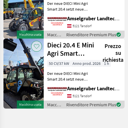
Der neue DIECI Mini Agri
Smart 20.4 setzt neue
Maßstäbe auf dem Mini-
Amselgruber Landtechnik GmbH
Teleskopladermarkt. Stufe
5 Motor - -Größte Kabine
5121 Tarsdorf
(Baugleich vom Modell 26.6
Macchine
Rivenditore Premium Plus
Macchina usata
Mini Agri) -50
edili /
Dieci 20.4 E Mini
Prezzo
Dieci
Agri Smart
su
richiesta
ELEKTRO
50 CV/37 kW
Anno prod. 2026
1 h
Teleskoplader
Der neue DIECI Mini Agri
TOP
Smart 20.4 setzt neue
Maßstäbe auf dem Mini-
Amselgruber Landtechnik GmbH
Teleskopladermarkt. 100 %
Elektro! -Größte Kabine
5121 Tarsdorf
(Baugleich vom Modell 26.6
Macchine
Rivenditore Premium Plus
Macchina usata
Mini Agri) -Echt
edili /
Dieci