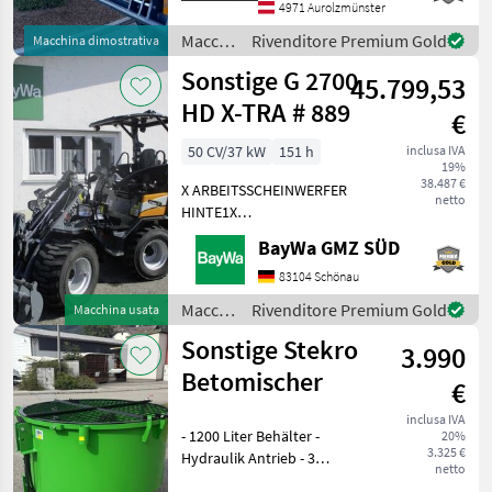
Usato VFG Il team di
4971 Aurolzmünster
vendita della di
Macchine
Rivenditore Premium Gold
Macchina dimostrativa
edili /
Sonstige G 2700
45.799,53
Sonstige
HD X-TRA # 889
€
50 CV/37 kW
151 h
inclusa IVA
19%
38.487 €
X ARBEITSSCHEINWERFER
netto
HINTE1X
ARBEITSSCHEINWERFER
BayWa GMZ SÜD
VORNE1X
HECKGEWICHTSPLATTE 62
83104 Schönau
KG1X
Macchine
Rivenditore Premium Gold
Macchina usata
HYDRAULIKKREISLAUF
edili /
Sonstige Stekro
DPPPEL31X15.50-15
3.990
Sonstige
SKIDDATENBESCHEINIGUNG
Betomischer
€
BRD 20 KMDRUCKFREIER
inclusa IVA
- 1200 Liter Behälter -
20%
3.325 €
Hydraulik Antrieb - 3
netto
Punktanbau -