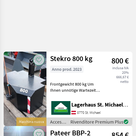
Stekro 800 kg
800 €
inclusa IVA
Anno prod. 2023
20%
666,67 €
netto
Frontgewicht 800 kg Um
Ihnen unnötige Wartezeiten
oder Wegstrecken zu
ersparen, bitten wir Sie um
Lagerhaus St. Michael ob Leoben eGen
vorherige
8770 St. Michael
Kontaktaufnahme, falls Sie
eine unserer
Accessori
Rivenditore Premium Plus
Macchina nuova
Gebrauchtmaschi
per
Pateer BBP-2
854 €
trattore