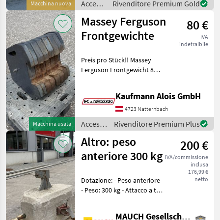
Accessori
Rivenditore Premium Gold
Macchina nuova
660mm
per
Massey Ferguson
80 €
trattore
/
Frontgewichte
IVA
Pateer
indetraibile
Preis pro Stück!! Massey
Ferguson Frontgewicht 8
Tafeln verschraub bar Die
Fa. Kaufmann zeigt Ihnen
Kaufmann Alois GmbH
die Maschine bzw. Gerät
gerne am Betrieb und bittet
4723 Natternbach
um
Accessori
Rivenditore Premium Plus
Macchina usata
per
Altro: peso
200 €
trattore
/
anteriore 300 kg
IVA/commissione
Massey
inclusa
Ferguson
176,99 €
netto
Dotazione: - Peso anteriore
- Peso: 300 kg - Attacco a tre
punti - Dispositivo di traino
L'attrezzatura è disponibile
MAUCH Gesellschaft m.b.H. & Co.KG
a Burgkirchen. Per poterle