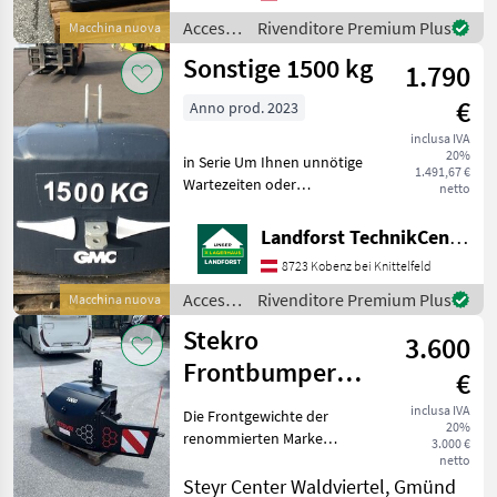
Anhängemaul und Bolzen
Accessori
Rivenditore Premium Plus
Macchina nuova
40
per
Sonstige 1500 kg
1.790
trattore
/
€
Anno prod. 2023
Sonstige
inclusa IVA
20%
in Serie Um Ihnen unnötige
1.491,67 €
Wartezeiten oder
netto
Wegstrecken zu ersparen,
bitten wir Sie um vorherige
Landforst TechnikCenter Knittelfeld
Kontaktaufnahme, falls Sie
8723 Kobenz bei Knittelfeld
eine unserer Maschinen
besichtigen
Accessori
Rivenditore Premium Plus
Macchina nuova
per
Stekro
3.600
trattore
/
Frontbumper
€
Sonstige
1000kg
inclusa IVA
Die Frontgewichte der
20%
renommierten Marke
3.000 €
Stekro sind bekannt für ihre
netto
hervorragende Qualität
Steyr Center Waldviertel, Gmünd