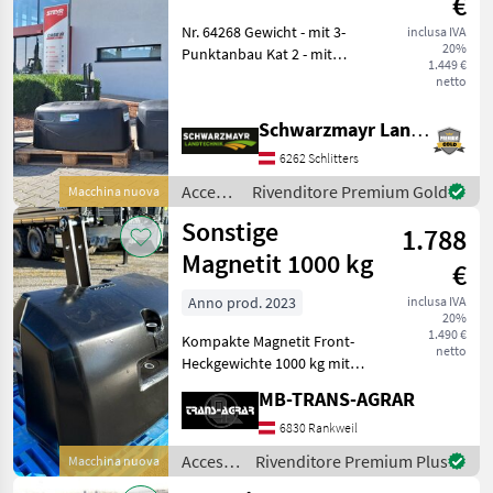
€
TractorBumper
Nr. 64268 Gewicht - mit 3-
inclusa IVA
20%
Punktanbau Kat 2 - mit
1.449 €
HDPE Polyethylen
netto
Kunsstoffhülle - mit
niedriger Bauweise, damit
Schwarzmayr Landtechnik GmbH - Schlitters
die Frontscheinwerfer nicht
6262 Schlitters
verdeckt werden
Accessori
Rivenditore Premium Gold
Macchina nuova
per
Sonstige
1.788
trattore
/
Magnetit 1000 kg
€
Pateer
Anno prod. 2023
inclusa IVA
20%
1.490 €
Kompakte Magnetit Front-
netto
Heckgewichte 1000 kg mit
Dreipunktaufnahme -
MB-TRANS-AGRAR
spezielle Betonmischung
mit extra hoher Dichte -
6830 Rankweil
maximales Gewicht auf
Accessori
Rivenditore Premium Plus
Macchina nuova
kleinster Größe! Diverse
per