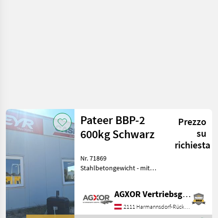
trattore
/
Sonstige
Pateer BBP-2
Prezzo
600kg Schwarz
su
richiesta
Nr. 71869
Stahlbetongewicht - mit
600kg - mit 3-Punktanbau
Kat.2 - mit
AGXOR Vertriebsgesellschaft Ost GmbH
Anhängevorrichtung ohne
Bolzen Abmessung: Breite:
2111 Harmannsdorf-Rückersdorf
800mm Tiefe: 580mm Höhe: