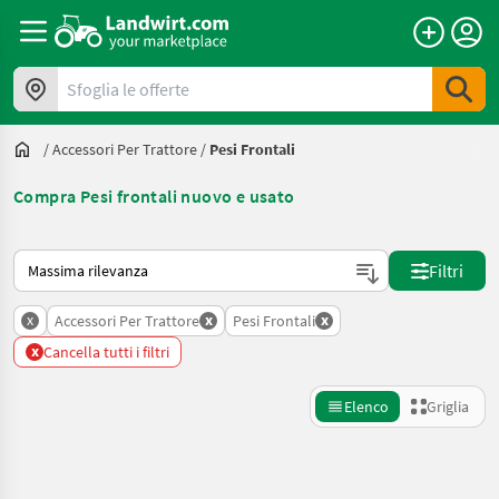
Sfoglia le offerte
/
Accessori Per Trattore
/
Pesi Frontali
Compra Pesi frontali nuovo e usato
Ecco come viene ordinato su Landwirt.com
Filtri
x
x
x
Accessori Per Trattore
Pesi Frontali
x
Cancella tutti i filtri
Elenco
Griglia