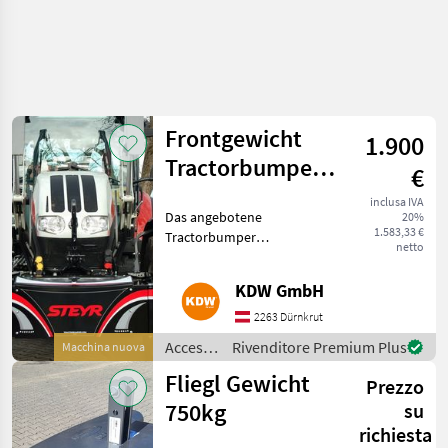
Frontgewicht
1.900
Tractorbumper
€
Basic Box
inclusa IVA
Das angebotene
20%
1.583,33 €
Tractorbumper
netto
Frontgewicht ist eine
Neumaschine und hat
KDW GmbH
folgende Ausstattung: +
90kg Gewicht mit
2263 Dürnkrut
integrierter versperrbaren
Accessori
Rivenditore Premium Plus
Macchina nuova
Staubox mit ca.50l Fassun
per
Fliegl Gewicht
Prezzo
trattore
/
750kg
su
TractorBumper
richiesta