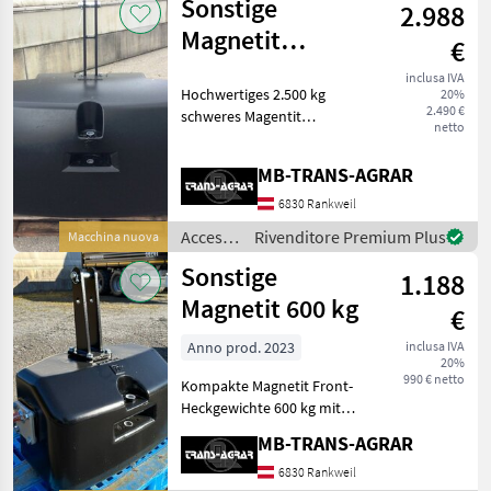
Sonstige
2.988
trattore
/
Magnetit
€
Sonstige
Frontgewicht/Frontballast
inclusa IVA
Hochwertiges 2.500 kg
20%
2000 Kg oder
2.490 €
schweres Magentit
netto
Frontgewicht für Anbau
KAT 2 oder KAT 3,
MB-TRANS-AGRAR
eingelassene
Zugvorrichtung - Zugkraft
6830 Rankweil
bis zu 10t zulässig,
Accessori
Rivenditore Premium Plus
Macchina nuova
kompakte Bauweise, Magne
per
Sonstige
1.188
trattore
/
Magnetit 600 kg
€
Sonstige
Anno prod. 2023
inclusa IVA
20%
990 € netto
Kompakte Magnetit Front-
Heckgewichte 600 kg mit
Dreipunktaufnahme -
MB-TRANS-AGRAR
spezielle Betonmischung
mit extra hoher Dichte -
6830 Rankweil