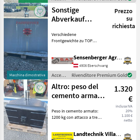
per
Sonstige
Prezzo
trattore
/ New
Abverkauf
su
Holland
richiesta
Frontgewichte
Verschiedene
Frontgewichte zu TOP
Preise Heckgewicht 2600kg -
LED Beleuchtung -Zugmaul
Sensenberger Agrar-Technik
SAT Frontgewicht 1000kg -
mit Begrenzungsleuchten -
4906 Eberschwang
Arbeitsscheinwerfer
Accessori
Rivenditore Premium Gold
Macchina dimostrativa
per
Altro: peso del
1.320
trattore
/
cemento armato
€
Sonstige
1200 kg
inclusa IVA
Peso in cemento armato:
20%
1.100 €
1200 kg con attacco a tre
netto
punti, gancio di traino
meccanico, utilizzabile sia in
Landtechnik Villach GmbH
modalità anteriore che