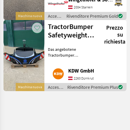
Gewicht - geringe Bauhöhe -
integriertes Zugmaul
2084 Starrein
vorhandene Baugröße
Accessori
Rivenditore Premium Gold
Macchina nuova
per
TractorBumper
Prezzo
trattore
/
Safetyweight
su
Sonstige
richiesta
1000kg
Das angebotene
Frontgewicht
Tractorbumper
Frontgewicht ist eine
Neumaschine und hat
KDW GmbH
folgende Ausstattung: +
1000kg Gewicht mit
2263 Dürnkrut
integrierter versperrbaren
Accessori
Rivenditore Premium Plus
Macchina nuova
Staubox mit ca.55l Fass
per
trattore
/
TractorBumper