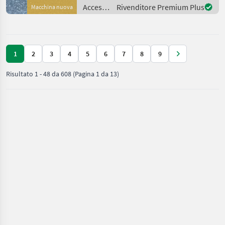
bzw. Gerät gerne am
Accessori
Rivenditore Premium Plus
Macchina nuova
per
trattore
/ Stekro
1
2
3
4
5
6
7
8
9
Risultato
1
-
48
da
608
(Pagina 1 da 13)