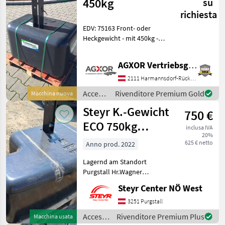
/ Fliegl
450kg
su
richiesta
EDV: 75163 Front- oder
Heckgewicht - mit 450kg -
mit 3-Punktanbau - mit H x
B x T: 800(515) x 800 x
AGXOR Vertriebsgesellschaft Ost GmbH
530mm - Durch die flache
Bauweise können die
2111 Harmannsdorf-Rückersdorf
Scheinwerfe
Accessori
Rivenditore Premium Gold
Macchina nuova
per
Steyr K.-Gewicht
750 €
trattore
/ Fliegl
ECO 750kg
inclusa IVA
20%
3.Punkt Kat:2
625 € netto
Anno prod. 2022
Lagernd am Standort
Purgstall Hr.Wagner
Tel:0676/83909233
Steyr Center NÖ West
Lagerabverkauf ! Accessori
per trattore Pesi frontali
3251 Purgstall
Accessori
Rivenditore Premium Plus
Macchina usata