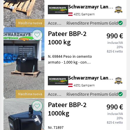
dispositivo di aggancio
Schwarzmayr Landtechnik GmbH - Gampern
senza perni Dimensioni:
Larghezza: 800 mm
4851 Gampern
Profondità: 580 m
Accessori
Rivenditore Premium Gold
Macchina nuova
per
Pateer BBP-2
990 €
trattore
/
1000 kg
inclusa IVA
Sonstige
20%
825 € netto
N. 69844 Peso in cemento
armato - 1.000 kg - con
attacco a 3 punti cat. 2 - con
dispositivo di aggancio
Schwarzmayr Landtechnik GmbH - Gampern
senza perni Dimensioni:
Larghezza: 1.095 mm
4851 Gampern
Profondità: 7
Accessori
Rivenditore Premium Gold
Macchina nuova
per
Pateer BBP-2
990 €
trattore
/
1000kg
inclusa IVA
Pateer
20%
825 € netto
Nr. 71897