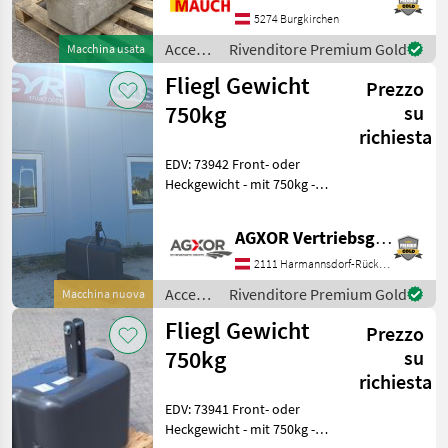
dedicare tutto i
5274 Burgkirchen
Accessori
Rivenditore Premium Gold
Macchina usata
per
Fliegl Gewicht
Prezzo
trattore
/
750kg
su
Sonstige
richiesta
EDV: 73942 Front- oder
Heckgewicht - mit 750kg -
mit 3-Punktanbau - mit H x
B x T: 890(625) x 1150 x
AGXOR Vertriebsgesellschaft Ost GmbH
600mm - Durch die flache
Bauweise können die
2111 Harmannsdorf-Rückersdorf
Scheinwerf
Accessori
Rivenditore Premium Gold
Macchina nuova
per
Fliegl Gewicht
Prezzo
trattore
/ Fliegl
750kg
su
richiesta
EDV: 73941 Front- oder
Heckgewicht - mit 750kg -