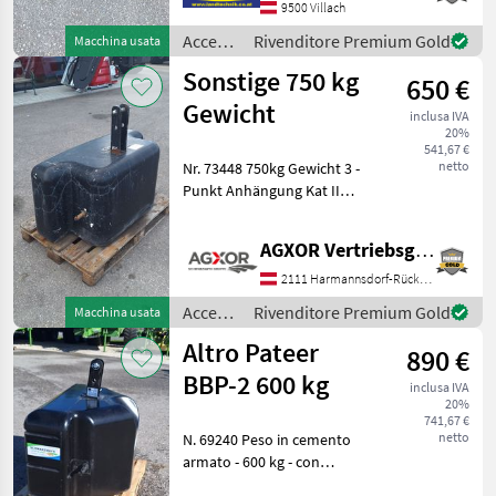
posteriore, peso da
9500 Villach
dimostrazione, di
Accessori
Rivenditore Premium Gold
Macchina usata
per
Sonstige 750 kg
650 €
trattore
/
Gewicht
inclusa IVA
Sonstige
20%
541,67 €
netto
Nr. 73448 750kg Gewicht 3 -
Punkt Anhängung Kat II
Das Verkaufsteam der Fa.
AGXOR zeigt Ihnen das
AGXOR Vertriebsgesellschaft Ost GmbH
Gerät/Maschine gerne und
bittet um Terminabsprache
2111 Harmannsdorf-Rückersdorf
zwecks Be
Accessori
Rivenditore Premium Gold
Macchina usata
per
Altro Pateer
890 €
trattore
/
BBP-2 600 kg
inclusa IVA
Sonstige
20%
741,67 €
netto
N. 69240 Peso in cemento
armato - 600 kg - con
attacco a 3 punti cat. 2 - con