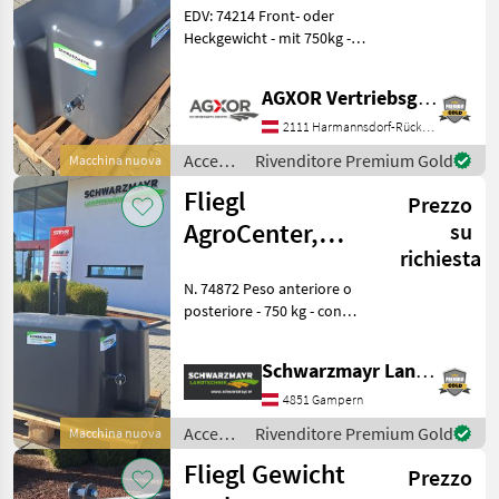
EDV: 74214 Front- oder
Heckgewicht - mit 750kg -
mit 3-Punktanbau - mit H x
B x T: 890(625) x 1150 x
AGXOR Vertriebsgesellschaft Ost GmbH
600mm - Durch die flache
Bauweise können die
2111 Harmannsdorf-Rückersdorf
Scheinwerf
Accessori
Rivenditore Premium Gold
Macchina nuova
per
Fliegl
Prezzo
trattore
/ Fliegl
AgroCenter,
su
richiesta
peso 750 kg
N. 74872 Peso anteriore o
posteriore - 750 kg - con
attacco a 3 punti - con A x L
x P: 890(625) x 1150 x 600
Schwarzmayr Landtechnik GmbH - Gampern
mm - Grazie alla struttura
piatta, i fari garantiscon
4851 Gampern
Accessori
Rivenditore Premium Gold
Macchina nuova
per
Fliegl Gewicht
Prezzo
trattore