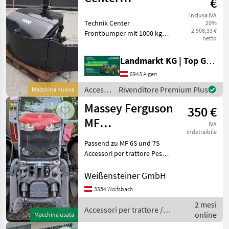
€
Sonstige
Frontbumper
inclusa IVA
Technik Center
20%
1000kg
2.908,33 €
Frontbumper mit 1000 kg -
netto
lagernde
Ausstellungsmaschine -
Landmarkt KG | Top Gebrauchtmaschinen Zentrum
Baujahr 2026 - 1000 kg
Gewicht - Integrierte
8943 Aigen
Werkzeugkiste - LED-
Accessori
Rivenditore Premium Plus
Macchina nuova
Beleuchtung - Bekle
per
Massey Ferguson
350 €
trattore
/
MF
IVA
Sonstige
indetraibile
Frontblockgewicht
Passend zu MF 6S und 7S
170 Kg
Accessori per trattore Pesi
frontali
Weißensteiner GmbH
3354 Wolfsbach
2 mesi
Accessori per trattore /
online
Macchina usata
Massey Ferguson