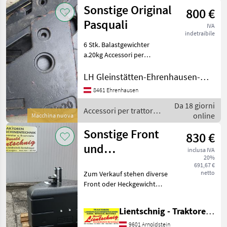
per
Sonstige Original
800 €
trattore
/ Steyr
Pasquali
IVA
indetraibile
6 Stk. Balastgewichter
a.20kg Accessori per
trattore Pesi frontali
LH Gleinstätten-Ehrenhausen-Wies reg. Gen.m.b.H. - Ehrenhausen
8461 Ehrenhausen
Da 18 giorni
Accessori per trattore
online
Macchina nuova
/ Sonstige
Sonstige Front
830 €
und
inclusa IVA
20%
Heckgewicht 800
691,67 €
netto
Zum Verkauf stehen diverse
kg
Front oder Heckgewicht
von 400-1200 kg, aus Beton,
extra Lack schwarz,
Lientschnig - Traktoren und Landmaschinentechnik
Dreipunktanbau KAT 2, mit
angeschraubten
9601 Arnoldstein