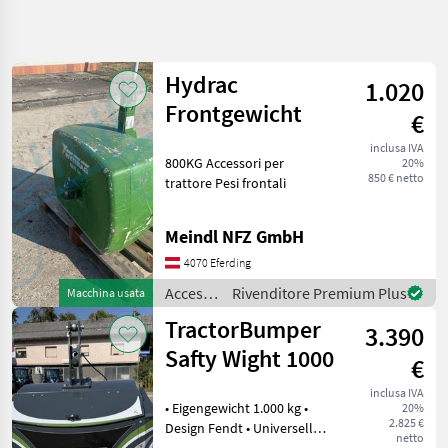
Affina
la
ricerca
Hydrac
1.020
Frontgewicht
€
Categoria
Paese
Filtri
3
inclusa IVA
800KG Accessori per
20%
Mostra
850 € netto
trattore Pesi frontali
PERCORSO
Reimposta
608
ATTUALE
risultati
Settore
Meindl NFZ GmbH
agricolo
4070 Eferding
Accessori
Per
Accessori
Rivenditore Premium Plus
Macchina usata
Trattore
per
TractorBumper
Pesi
3.390
trattore
Frontali
/
Safty Wight 1000
€
Hydrac
SCEGLI
inclusa IVA
CATEGORIA
• Eigengewicht 1.000 kg •
20%
2.825 €
Design Fendt • Universell
Sonstige
380
netto
für Traktoren mit