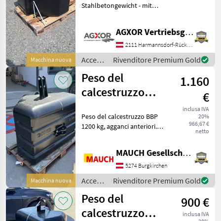
Stahlbetongewicht - mit
1.000kg - mit 3-Punktanbau
Kat.2 - mit
AGXOR Vertriebsgesellschaft Ost GmbH
Anhängevorrichtung ohne
Bolzen Abmessung: Breite:
2111 Harmannsdorf-Rückersdorf
1.095mm Tiefe: 760mm
Accessori
Rivenditore Premium Gold
Macchina nuova
Höhe: 66
per
Peso del
1.160
trattore
/
calcestruzzo
€
Pateer
BBP: 1200 kg
inclusa IVA
Peso del calcestruzzo BBP
20%
966,67 €
1200 kg, agganci anteriori.
netto
L'attrezzatura è disponibile
a Burgkirchen. Per potervi
MAUCH Gesellschaft m.b.H. & Co.KG
dedicare tutto il tempo
necessario, vi prego di fiss
5274 Burgkirchen
Accessori
Rivenditore Premium Gold
Macchina nuova
per
Peso del
900 €
trattore
/
calcestruzzo
inclusa IVA
Sonstige