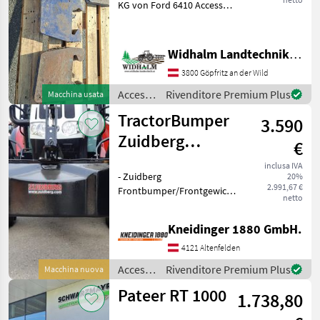
KG von Ford 6410 Accessori
per trattore Pesi frontali
Widhalm Landtechnik GmbH
3800 Göpfritz an der Wild
Accessori
Rivenditore Premium Plus
Macchina usata
per
TractorBumper
3.590
trattore
/ Ford
Zuidberg
€
Frontgewicht
inclusa IVA
- Zuidberg
20%
2.991,67 €
Frontbumper/Frontgewicht
netto
- 1000 kg - LED Beleuchtung
- Gewichtsblock -
Kneidinger 1880 GmbH.
Seitenflügel verstellbar
variabel 220cm bis 295cm
4121 Altenfelden
Accessori per trattore Pesi
Accessori
Rivenditore Premium Plus
Macchina nuova
per
Pateer RT 1000
1.738,80
trattore
/