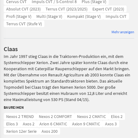
Cervus CVT
Impuls CVT / S-Control 8
Plus (Stage V)
Absolut CVT (2023)
Terrus CVT (2023/2025)
Expert CVT (2023)
Profi (Stage V)
Multi (Stage V)
Kompakt (Stage V)
Impuls CVT
Terrus CVT (Stufe V)
Mehr anzeigen
Claas
Im Jahr 1997 stieg Claas in die Traktoren-Produktion ein, mit dem
Systemschlepper Xerion. Zwei Jahre später konnte Claas durch eine
Kooperation mit Caterpillar Raupenschlepper auf den Markt bringen.
Mit der Übernahme von Renault Agriculture ab 2003 konnte Claas ein
komplettes Spektrum an Standardtraktoren bieten. Das aktuelle
Topmodell bei Claas trägt den Namen Xerion 5000. Der große
Systemschlepper besitzt einen Hubraum von 12,8 Liter und erreicht
eine Maximalleistung von 530 PS (Stand 04/15).
BAUREIHEN
Nexos 2 TREND
Nexos 2 COMFORT
Nexos 2 CMATIC
Elios 2
Elios 3
Axos 2
Arion 6 CMATIC
Axion 9 CMATIC
Axos 3
Xerion 12er Serie
Axos 200