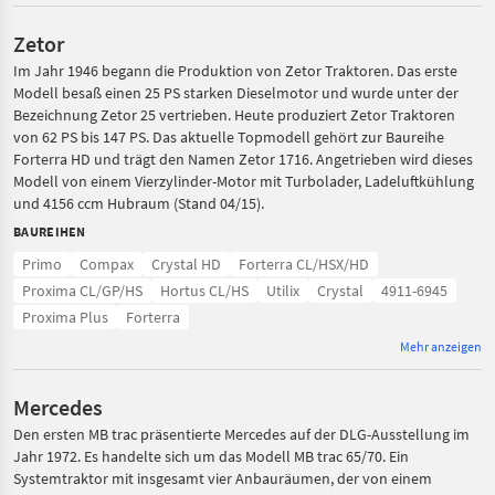
Zetor
Im Jahr 1946 begann die Produktion von Zetor Traktoren. Das erste
Modell besaß einen 25 PS starken Dieselmotor und wurde unter der
Bezeichnung Zetor 25 vertrieben. Heute produziert Zetor Traktoren
von 62 PS bis 147 PS. Das aktuelle Topmodell gehört zur Baureihe
Forterra HD und trägt den Namen Zetor 1716. Angetrieben wird dieses
Modell von einem Vierzylinder-Motor mit Turbolader, Ladeluftkühlung
und 4156 ccm Hubraum (Stand 04/15).
BAUREIHEN
Primo
Compax
Crystal HD
Forterra CL/HSX/HD
Proxima CL/GP/HS
Hortus CL/HS
Utilix
Crystal
4911-6945
Proxima Plus
Forterra
Mehr anzeigen
Mercedes
Den ersten MB trac präsentierte Mercedes auf der DLG-Ausstellung im
Jahr 1972. Es handelte sich um das Modell MB trac 65/70. Ein
Systemtraktor mit insgesamt vier Anbauräumen, der von einem