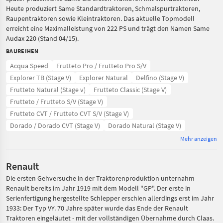
Heute produziert Same Standardtraktoren, Schmalspurtraktoren,
Raupentraktoren sowie Kleintraktoren. Das aktuelle Topmodell
erreicht eine Maximalleistung von 222 PS und trägt den Namen Same
Audax 220 (Stand 04/15).
BAUREIHEN
Acqua Speed
Frutteto Pro / Frutteto Pro S/V
Explorer TB (Stage V)
Explorer Natural
Delfino (Stage V)
Frutteto Natural (Stage v)
Frutteto Classic (Stage V)
Frutteto / Frutteto S/V (Stage V)
Frutteto CVT / Frutteto CVT S/V (Stage V)
Dorado / Dorado CVT (Stage V)
Dorado Natural (Stage V)
Mehr anzeigen
Renault
Die ersten Gehversuche in der Traktorenproduktion unternahm
Renault bereits im Jahr 1919 mit dem Modell "GP". Der erste in
Serienfertigung hergestellte Schlepper erschien allerdings erst im Jahr
1933: Der Typ VY. 70 Jahre später wurde das Ende der Renault
Traktoren eingeläutet - mit der vollständigen Übernahme durch Claas.