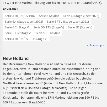
TTV, der eine Maximalleistung von bis zu 440 PS erreicht (Stand 04/15).
BAUREIHEN
Serie 5 DF/DS/DV PRO
Serie 5 Keyline
Serie 6 (Stage V, seit 2022)
Serie 6.4 (Stage V, seit 2022)
Serie 6 TTV (Stage V, seit 2021)
Serie 6 C (Stage V)
Serie 5D TTV (Stage V)
Serie 5D (Stage V)
Serie 5 TB (Stage V)
Serie 5 DF Keyline
Serie 5 DF/DS/DV TTV (Stage V)
Mehr anzeigen
New Holland
Der Markenname New Holland wird seit ca. 1994 auf Traktoren
abgebildet. New Holland entstand durch die Zusammenführung der
beiden Unternehmen Ford New Holland und Fiat Geotech. Zu den
ersten New Holland Traktoren gehörten die beiden baugleichen
Großtraktoren-Baureihen 70 (Aufschrift New Holland Ford, blau) sowie
G (Aufschrift New Holland Fiatagri, terracotta). Die heutigen
Topmodelle stellt die Baureihe New Holland T9. Sechs große
Knicklenker-Schlepper, die eine EPM-Maximalleistung von 390 PS bis
669 PS abdecken (Stand 04/15).