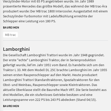
Vierzylinder-Motor mit 65 PS angetrieben wurde. Im Jahr 1989
präsentierte Mercedes das größte Modell, das während der MB trac-Ära
produziert wurde: Der MB trac 1800 Intercooler. Ausgestattet mit einem
Sechszylinder-Turbomotor mit Ladeluftkühlung erreichte der
Schlepper eine Leistung von 180 PS.
BAUREIHEN
MB trac
Lamborghini
Die Gesellschaft Lamborghini Trattori wurde im Jahr 1948 gegründet.
Der erste "echte" Lamborghini Traktor, der in Serienproduktion
gefertigt wurde, lief im Jahr 1951 vom Band. Es handelte sich um den
Traktor L 33. Mit dem Modell DL 25C brachte Lamborghini im Jahr 1955
seinen ersten Raupenschlepper auf den Markt. Heute produziert
Lamborghini Trattori Standardtraktoren, Spezialtraktoren für den
Obst- und Weinbau, Raupenschlepper sowie Kleintraktoren. Das
aktuelle Oberklasse stellt die Baureihe Mach VRT. Die Serie besteht aus
drei Modellen, die ein stufenloses Getriebe besitzen und eine
Leistungsspanne von 222 PS bis 243 PS abdecken (Stand 04/15).
BAUREIHEN