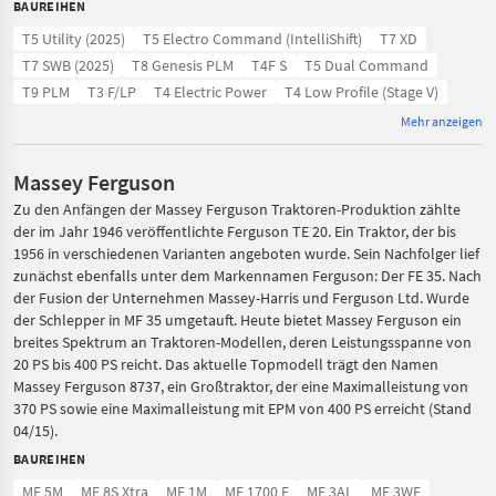
BAUREIHEN
T5 Utility (2025)
T5 Electro Command (IntelliShift)
T7 XD
T7 SWB (2025)
T8 Genesis PLM
T4F S
T5 Dual Command
T9 PLM
T3 F/LP
T4 Electric Power
T4 Low Profile (Stage V)
Mehr anzeigen
Massey Ferguson
Zu den Anfängen der Massey Ferguson Traktoren-Produktion zählte
der im Jahr 1946 veröffentlichte Ferguson TE 20. Ein Traktor, der bis
1956 in verschiedenen Varianten angeboten wurde. Sein Nachfolger lief
zunächst ebenfalls unter dem Markennamen Ferguson: Der FE 35. Nach
der Fusion der Unternehmen Massey-Harris und Ferguson Ltd. Wurde
der Schlepper in MF 35 umgetauft. Heute bietet Massey Ferguson ein
breites Spektrum an Traktoren-Modellen, deren Leistungsspanne von
20 PS bis 400 PS reicht. Das aktuelle Topmodell trägt den Namen
Massey Ferguson 8737, ein Großtraktor, der eine Maximalleistung von
370 PS sowie eine Maximalleistung mit EPM von 400 PS erreicht (Stand
04/15).
BAUREIHEN
MF 5M
MF 8S Xtra
MF 1M
MF 1700 E
MF 3AL
MF 3WF