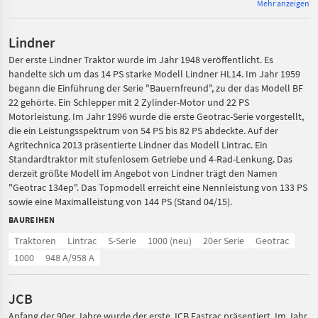
Mehr anzeigen
Lindner
Der erste Lindner Traktor wurde im Jahr 1948 veröffentlicht. Es
handelte sich um das 14 PS starke Modell Lindner HL14. Im Jahr 1959
begann die Einführung der Serie "Bauernfreund", zu der das Modell BF
22 gehörte. Ein Schlepper mit 2 Zylinder-Motor und 22 PS
Motorleistung. Im Jahr 1996 wurde die erste Geotrac-Serie vorgestellt,
die ein Leistungsspektrum von 54 PS bis 82 PS abdeckte. Auf der
Agritechnica 2013 präsentierte Lindner das Modell Lintrac. Ein
Standardtraktor mit stufenlosem Getriebe und 4-Rad-Lenkung. Das
derzeit größte Modell im Angebot von Lindner trägt den Namen
"Geotrac 134ep". Das Topmodell erreicht eine Nennleistung von 133 PS
sowie eine Maximalleistung von 144 PS (Stand 04/15).
BAUREIHEN
Traktoren
Lintrac
S-Serie
1000 (neu)
20er Serie
Geotrac
1000
948 A/958 A
JCB
Anfang der 90er Jahre wurde der erste JCB Fastrac präsentiert. Im Jahr