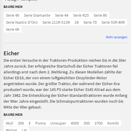
BAUREIHEN
Serie 46
Serie Diamante
Serie 44
Serie R25
Serie 80
Serie Nastro D'Oro
Serie 211R-513R
18
Serie 70
Serie 55R-80R
Serie 66
Mehr anzeigen
Eicher
Die ersten Versuche in der Traktoren-Produktion reichen bis in die 30er
Jahre zurück. Der erfolgreiche Startschuß der Eicher Traktoren fiel
allerdings erst nach dem 2. Weltkrieg. Zu diesen Modellen zählte der
Eicher ED16, der von einem luftgekühlten Einzylinder-Motor
angetrieben wurde. Der größte Traktor, der während der Eicher-Ära
produziert wurde, war der 145 PS starke Eicher 3145 Allrad aus dem
Jahr 1982. Die Entwicklung der Eicher-Standardtraktoren wurde Anfang
der 90er Jahre eingestellt. Die Schmalspurtraktoren wurden noch bis
Mitte der 90er gebaut.
BAUREIHEN
Muli
300
E
Puma
Unisuper
4000
500
3700
Kombi
Wotan
LH