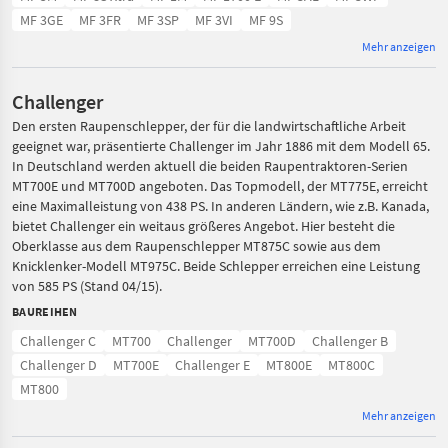
MF 3GE
MF 3FR
MF 3SP
MF 3VI
MF 9S
Mehr anzeigen
Challenger
Den ersten Raupenschlepper, der für die landwirtschaftliche Arbeit
geeignet war, präsentierte Challenger im Jahr 1886 mit dem Modell 65.
In Deutschland werden aktuell die beiden Raupentraktoren-Serien
MT700E und MT700D angeboten. Das Topmodell, der MT775E, erreicht
eine Maximalleistung von 438 PS. In anderen Ländern, wie z.B. Kanada,
bietet Challenger ein weitaus größeres Angebot. Hier besteht die
Oberklasse aus dem Raupenschlepper MT875C sowie aus dem
Knicklenker-Modell MT975C. Beide Schlepper erreichen eine Leistung
von 585 PS (Stand 04/15).
BAUREIHEN
Challenger C
MT700
Challenger
MT700D
Challenger B
Challenger D
MT700E
Challenger E
MT800E
MT800C
MT800
Mehr anzeigen