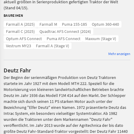
aktuell größten in Serienproduktion gefertigten Traktor der Welt
(Stand 04/15).
BAUREIHEN
Farmall A (2025)
Farmall M
Puma 155-185
Optum 360-440
Farmall C (2025)
Quadtrac AFS Connect (2024)
Optum AFS Connect
Puma AFS Connect
Maxxum (Stage V)
Vestrum MY23
Farmall A (Stage V)
Mehr anzeigen
Deutz Fahr
Der Beginn der serienmäßigen Produktion von Deutz Traktoren
startete im Jahr 1927 mit dem Modell MTH 222. Speziell für die
Motorisierung von kleineren landwirtschaftlichen Betrieben brachte
Deutz im Jahr 1936 das Modell F1M 414 auf den Markt. Der Schlepper
machte sich durch seinen 11 PS starken Motor auch unter der
Bezeichnung "Elfer Deutz" einen Namen. 1972 präsentierte Deutz das
Intrac System, ein besonders vielseitiger Systemtraktor. Ab 1982
wurden die Traktoren unter dem Markennamen "Deutz Fahr"
veröffentlicht. Im Jahr 2013 wurde auf der Agritechnica der bis dato
größte Deutz Fahr-Standard-Traktor vorgestellt: Der Deutz Fahr 11440