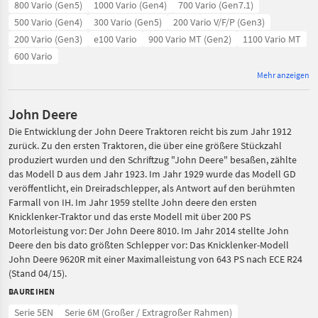
800 Vario (Gen5)
1000 Vario (Gen4)
700 Vario (Gen7.1)
500 Vario (Gen4)
300 Vario (Gen5)
200 Vario V/F/P (Gen3)
200 Vario (Gen3)
e100 Vario
900 Vario MT (Gen2)
1100 Vario MT
600 Vario
Mehr anzeigen
John Deere
Die Entwicklung der John Deere Traktoren reicht bis zum Jahr 1912
zurück. Zu den ersten Traktoren, die über eine größere Stückzahl
produziert wurden und den Schriftzug "John Deere" besaßen, zählte
das Modell D aus dem Jahr 1923. Im Jahr 1929 wurde das Modell GD
veröffentlicht, ein Dreiradschlepper, als Antwort auf den berühmten
Farmall von IH. Im Jahr 1959 stellte John deere den ersten
Knicklenker-Traktor und das erste Modell mit über 200 PS
Motorleistung vor: Der John Deere 8010. Im Jahr 2014 stellte John
Deere den bis dato größten Schlepper vor: Das Knicklenker-Modell
John Deere 9620R mit einer Maximalleistung von 643 PS nach ECE R24
(Stand 04/15).
BAUREIHEN
Serie 5EN
Serie 6M (Großer / Extragroßer Rahmen)