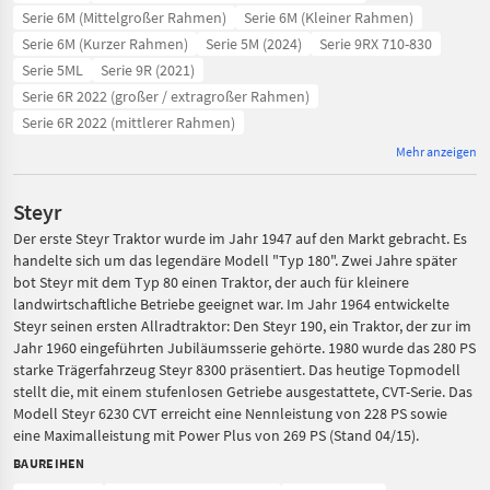
Serie 6M (Mittelgroßer Rahmen)
Serie 6M (Kleiner Rahmen)
Serie 6M (Kurzer Rahmen)
Serie 5M (2024)
Serie 9RX 710-830
Serie 5ML
Serie 9R (2021)
Serie 6R 2022 (großer / extragroßer Rahmen)
Serie 6R 2022 (mittlerer Rahmen)
Mehr anzeigen
Steyr
Der erste Steyr Traktor wurde im Jahr 1947 auf den Markt gebracht. Es
handelte sich um das legendäre Modell "Typ 180". Zwei Jahre später
bot Steyr mit dem Typ 80 einen Traktor, der auch für kleinere
landwirtschaftliche Betriebe geeignet war. Im Jahr 1964 entwickelte
Steyr seinen ersten Allradtraktor: Den Steyr 190, ein Traktor, der zur im
Jahr 1960 eingeführten Jubiläumsserie gehörte. 1980 wurde das 280 PS
starke Trägerfahrzeug Steyr 8300 präsentiert. Das heutige Topmodell
stellt die, mit einem stufenlosen Getriebe ausgestattete, CVT-Serie. Das
Modell Steyr 6230 CVT erreicht eine Nennleistung von 228 PS sowie
eine Maximalleistung mit Power Plus von 269 PS (Stand 04/15).
BAUREIHEN