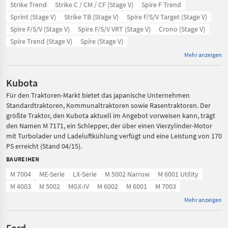
Strike Trend
Strike C / CM / CF (Stage V)
Spire F Trend
Sprint (Stage V)
Strike TB (Stage V)
Spire F/S/V Target (Stage V)
Spire F/S/V (Stage V)
Spire F/S/V VRT (Stage V)
Crono (Stage V)
Spire Trend (Stage V)
Spire (Stage V)
Mehr anzeigen
Kubota
Für den Traktoren-Markt bietet das japanische Unternehmen
Standardtraktoren, Kommunaltraktoren sowie Rasentraktoren. Der
größte Traktor, den Kubota aktuell im Angebot vorweisen kann, trägt
den Namen M 7171, ein Schlepper, der über einen Vierzylinder-Motor
mit Turbolader und Ladeluftkühlung verfügt und eine Leistung von 170
PS erreicht (Stand 04/15).
BAUREIHEN
M 7004
ME-Serie
LX-Serie
M 5002 Narrow
M 6001 Utility
M 4003
M 5002
MGX-IV
M 6002
M 6001
M 7003
Mehr anzeigen
Ford