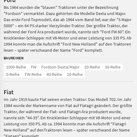
Bis 1964 wurden die "blauen" Traktoren unter der Bezeichnung
"Fordson" vermarktet. Dazu gehörten die Modelle Dexta und Major.
Das erste Ford-Topmodell, das ab 1964 vom Band lief, war der "S Major
5000" – ein 64 PS starker Vierzylinder-Traktor. Der größte Traktor, der
während der Ford Ära produziert wurde, nannte sich "Ford FW 60". Ein
Knicklenker-Schlepper mit V8-Motor und einer Leistung von 335 PS. Ab
1994 konnte man die Aufschrift "Ford New Holland" auf den Traktoren
lesen – später verschwand der Name "Ford" komplett.
BAUREIHEN
1000-Reihe
FW
Fordson Dexta/Major
20-Reihe
30-Reihe
0-Reihe
TW-Reihe
40-Reihe
10-Reihe
Fiat
Im Jahr 1919 baute Fiat seinen ersten Traktor: Das Modell 702. Im Jahr
1984 wurde der Markenname von Fiat auf Fiatagri geändert. Der größte
Traktor, der während der Fiat- und Fiatagri-Ära produziert wurde,
nannte sich "44-35". Ein Knicklenker-Schlepper mit V8-Motor und einer
Leistung von 350 PS. Ab ca. 1994 konnte man die Aufschrift "Fiatagri
New Holland" auf denTraktoren lesen – später verschwand der Name
"Fiatagri" komplett