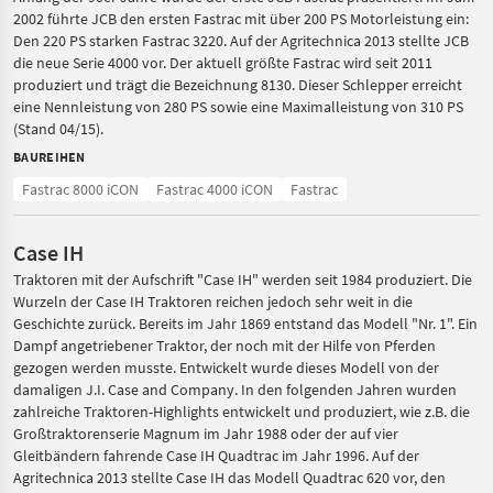
2002 führte JCB den ersten Fastrac mit über 200 PS Motorleistung ein:
Den 220 PS starken Fastrac 3220. Auf der Agritechnica 2013 stellte JCB
die neue Serie 4000 vor. Der aktuell größte Fastrac wird seit 2011
produziert und trägt die Bezeichnung 8130. Dieser Schlepper erreicht
eine Nennleistung von 280 PS sowie eine Maximalleistung von 310 PS
(Stand 04/15).
BAUREIHEN
Fastrac 8000 iCON
Fastrac 4000 iCON
Fastrac
Case IH
Traktoren mit der Aufschrift "Case IH" werden seit 1984 produziert. Die
Wurzeln der Case IH Traktoren reichen jedoch sehr weit in die
Geschichte zurück. Bereits im Jahr 1869 entstand das Modell "Nr. 1". Ein
Dampf angetriebener Traktor, der noch mit der Hilfe von Pferden
gezogen werden musste. Entwickelt wurde dieses Modell von der
damaligen J.I. Case and Company. In den folgenden Jahren wurden
zahlreiche Traktoren-Highlights entwickelt und produziert, wie z.B. die
Großtraktorenserie Magnum im Jahr 1988 oder der auf vier
Gleitbändern fahrende Case IH Quadtrac im Jahr 1996. Auf der
Agritechnica 2013 stellte Case IH das Modell Quadtrac 620 vor, den