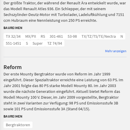
Der größte Traktor, der während der Renault Ära entwickelt wurde, war
das Modell Renault Atles 936. Ein Schlepper, der mit seinem
Sechszylinder-Deutz-Motor mit Turbolader, Ladeluftkühlung und 7151
ccm Hubraum eine Nennleistung von 250 PS erreichte.
BAUREIHEN
TX 32/34
MX/PX
RS
301-461
53-98
TX/TZ/TS/TE/Nectra
N
551-1451
S
Super
TZ 74/94
Mehr anzeigen
Reform
Der erste Mounty Bergtraktor wurde von Reform im Jahr 1999
eingeführt. Dieser Spezialtraktor erreichte eine Leistung von 63 PS. Im
Jahr 2001 folgte das 80 PS starke Modell Mounty 80. Im Jahr 2003
wurde die nächste Generation eingeführt. Aktuell bietet Reform das
Modell Mounty 100 V. Dieser, im Jahr 2009 vorgestellte, Bergtraktor
steht in zwei Varianten zur Verfügung: 98 PS und Emissionsstufe 3B
sowie 101 PS und Emissionsstufe 3A (Stand 04/15).
BAUREIHEN
Bergtraktoren