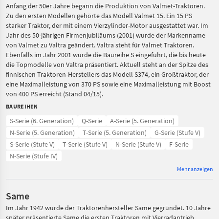
Anfang der 50er Jahre begann die Produktion von Valmet-Traktoren.
Zu den ersten Modellen gehörte das Modell Valmet 15. Ein 15 PS
starker Traktor, der mit einem Vierzylinder-Motor ausgestattet war. Im
Jahr des 50-jährigen Firmenjubiläums (2001) wurde der Markenname
von Valmet zu Valtra geändert. Valtra steht für Valmet Traktoren.
Ebenfalls im Jahr 2001 wurde die Baureihe S eingeführt, die bis heute
die Topmodelle von Valtra präsentiert. Aktuell steht an der Spitze des
finnischen Traktoren-Herstellers das Modell S374, ein Großtraktor, der
eine Maximalleistung von 370 PS sowie eine Maximalleistung mit Boost
von 400 PS erreicht (Stand 04/15).
BAUREIHEN
S-Serie (6. Generation)
Q-Serie
A-Serie (5. Generation)
N-Serie (5. Generation)
T-Serie (5. Generation)
G-Serie (Stufe V)
S-Serie (Stufe V)
T-Serie (Stufe V)
N-Serie (Stufe V)
F-Serie
N-Serie (Stufe IV)
Mehr anzeigen
Same
Im Jahr 1942 wurde der Traktorenhersteller Same gegründet. 10 Jahre
später präsentierte Same die ersten Traktoren mit Vierradantrieb.