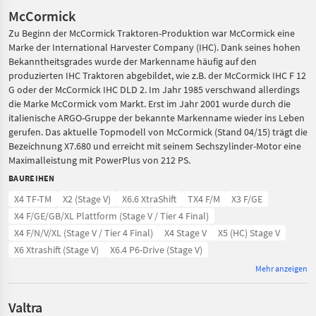
McCormick
Zu Beginn der McCormick Traktoren-Produktion war McCormick eine
Marke der International Harvester Company (IHC). Dank seines hohen
Bekanntheitsgrades wurde der Markenname häufig auf den
produzierten IHC Traktoren abgebildet, wie z.B. der McCormick IHC F 12
G oder der McCormick IHC DLD 2. Im Jahr 1985 verschwand allerdings
die Marke McCormick vom Markt. Erst im Jahr 2001 wurde durch die
italienische ARGO-Gruppe der bekannte Markenname wieder ins Leben
gerufen. Das aktuelle Topmodell von McCormick (Stand 04/15) trägt die
Bezeichnung X7.680 und erreicht mit seinem Sechszylinder-Motor eine
Maximalleistung mit PowerPlus von 212 PS.
BAUREIHEN
X4 TF-TM
X2 (Stage V)
X6.6 XtraShift
TX4 F/M
X3 F/GE
X4 F/GE/GB/XL Plattform (Stage V / Tier 4 Final)
X4 F/N/V/XL (Stage V / Tier 4 Final)
X4 Stage V
X5 (HC) Stage V
X6 Xtrashift (Stage V)
X6.4 P6-Drive (Stage V)
Mehr anzeigen
Valtra