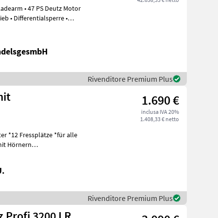
Ladearm • 47 PS Deutz Motor
b • Differentialsperre •
ndelsgesmbH
Rivenditore Premium Plus
mit
1.690 €
inclusa IVA 20%
1.408,33 € netto
 alle
ärk
U.
Rivenditore Premium Plus
 Profi 3200 LR