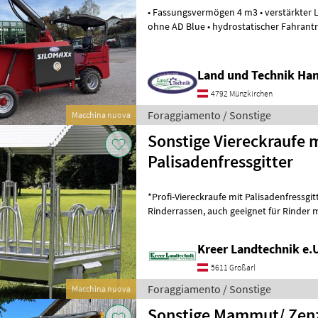
• Fassungsvermögen 4 m3 • verstärkter 
ohne AD Blue • hydrostatischer Fahrantrie
automotive Steuerung • Bere
Land und Technik Ha
4792 Münzkirchen
Foraggiamento / Sonstige
Macchina nuova
Sonstige Viereckraufe 
Palisadenfressgitter
*Profi-Viereckraufe mit Palisadenfressgitter *12 Fressplätze *für
Rinderrassen, auch geeignet für Rinder mit Hörnern
*Dreipunktanhängung, doppelte Verst
Kreer Landtechnik e.
5611 Großarl
Foraggiamento / Sonstige
Macchina nuova
Sonstige Mammut/ Zenz