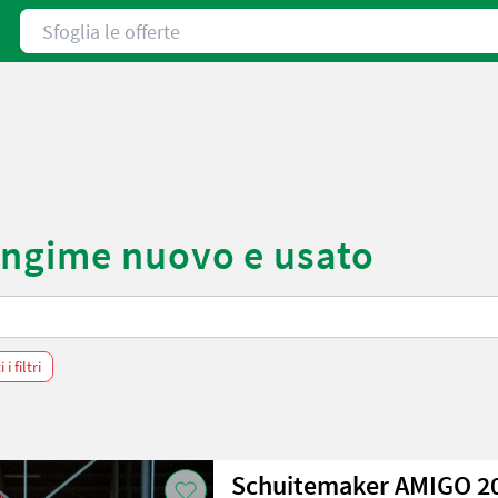
Sfoglia le offerte
angime nuovo e usato
i filtri
Schuitemaker AMIGO