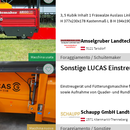
3, 5 Kubik Inhalt 1 Fräswalze Auslass L
H 377x230x178 Kastenmaß L B H 194x190
Querförderband 47 cm Entladehöhe Fr
Amselgruber Landte
5121 Tarsdorf
Foraggiamento / Schuitemaker
Macchina usata
Sonstige LUCAS Einstre
Einstreugerät und Fütterungsmaschine f
sowie Aufnahme von Quader- und Rundballen Silage
mit hydraulischen Kratzboden, schle
Schaupp GmbH Landt
2571 Altenmarkt-Thenneberg
Foraggiamento / Sonstige
Macchina nuova