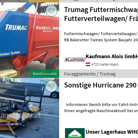
Trumag Futtermischwa
Futterverteilwagen/ Fr
Futtermischwagen/ Futterverteilwagen/ Fräse Trumag Silo
RB Balecutter Twinex System Baujahr 2004 Lager für Fräswalze 2023
erneuert Kette und Uml
Kaufmann Alois Gmb
4723 Natternbach
Foraggiamento / Trumag
Macchina usata
Sonstige Hurricane 290
Informieren Siesich bitte vor Fahrt-Antritt telefonisch, ob die von
Ihnen angefragte Maschineaktuell bei un
inserieren auch Maschinen, die si
Unser Lagerhaus WHG,