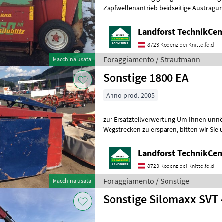
Zapfwellenantrieb beidseitige Austragung Um Ihnen unnöt
Landforst TechnikCent
8723 Kobenz bei Knittelfeld
Foraggiamento / Strautmann
Macchina usata
Sonstige 1800 EA
Anno prod. 2005
zur Ersatzteilverwertung Um Ihnen unnötige Wartezeiten oder
Wegstrecken zu ersparen, bitten wir Sie um vorherige
Kontaktaufnahme, falls Sie eine 
Landforst TechnikCent
8723 Kobenz bei Knittelfeld
Foraggiamento / Sonstige
Macchina usata
Sonstige Silomaxx SVT