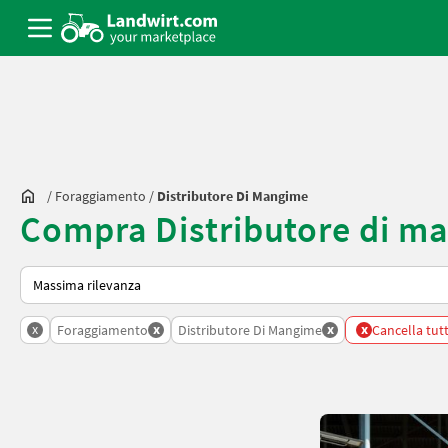
/
Foraggiamento
/
Distributore Di Mangime
Compra Distributore di m
Ecco come viene ordinato su Landwirt.com
x
x
x
x
Foraggiamento
Distributore Di Mangime
Cancella tutti 