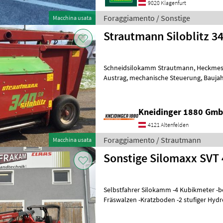
9020 Klagenfurt
Foraggiamento / Sonstige
Macchina usata
Strautmann Siloblitz 3
Schneidsilokamm Strautmann, Heckmesser Neu, links und Rechts
Austrag, mechanische Steuerung, Baujahr 2009, Foraggiamento
Distributore di mangime
Kneidinger 1880 Gmb
4121 Altenfelden
Foraggiamento / Strautmann
Macchina usata
Sonstige Silomaxx SVT
Selbstfahrer Silokamm -4 Kubikmeter -be
Fräswalzen -Kratzboden -2 stufiger Hydro
Baujahr 2014 -3126 Betriebsstunden