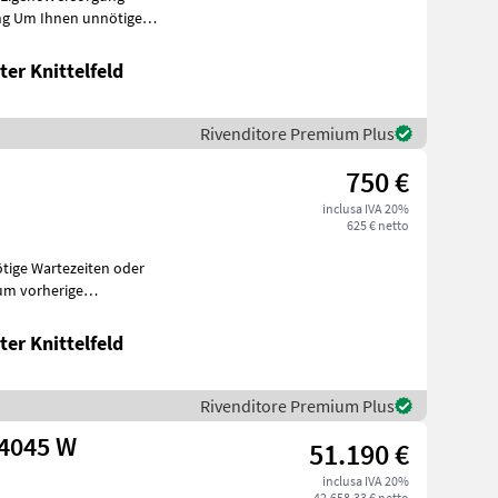
ige
Wartezeiten oder Wegstrecken zu ersparen, bitten
er Knittelfeld
Rivenditore Premium Plus
750 €
inclusa IVA 20%
625 € netto
unserer Maschinen
er Knittelfeld
Rivenditore Premium Plus
 4045 W
51.190 €
inclusa IVA 20%
42.658,33 € netto