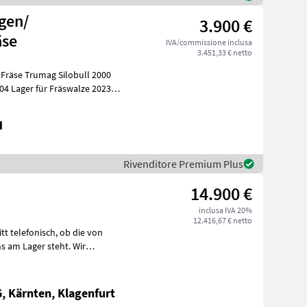
gen/
3.900 €
äse
IVA/commissione inclusa
3.451,33 € netto
bull 2000
H
Rivenditore Premium Plus
14.900 €
inclusa IVA 20%
12.416,67 € netto
s am Lager steht. Wir
 Kärnten, Klagenfurt