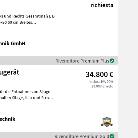
richiesta
inks und Rechts Gesamtmaß L B
x90 60 cm Breites
chnik GmbH
Rivenditore Premium Plus
ugerät
34.800 €
inclusa IVA 20%
29.000 € netto
ür die Entnahme von Silage
, Heu und Stroh,
echnik
Rivenditore Premium Gold