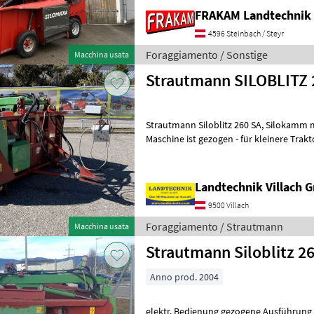
FRAKAM Landtechni
4596 Steinbach / Steyr
Foraggiamento / Sonstige
Macchina usata
Strautmann SILOBLITZ 
Strautmann Siloblitz 260 SA, Silokamm mit rechtsseitiger Austragung,
Maschine ist gezogen - für kleinere Trak
Fremdölversorgung mit elektrischer Ste
Landtechnik Villach
9500 Villach
Foraggiamento / Strautmann
Macchina usata
Strautmann Siloblitz 2
Anno prod. 2004
elektr. Bedienung gezogene Ausführung