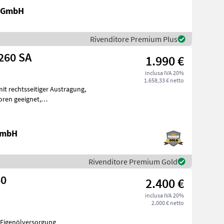
k GmbH
Rivenditore Premium Plus
260 SA
1.990 €
inclusa IVA 20%
1.658,33 € netto
toren geeignet,
ue
 GmbH
Rivenditore Premium Gold
60
2.400 €
inclusa IVA 20%
2.000 € netto
 Eigenölversorgung