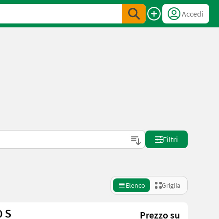
Accedi
Filtri
Elenco
Griglia
 20 S
Prezzo su