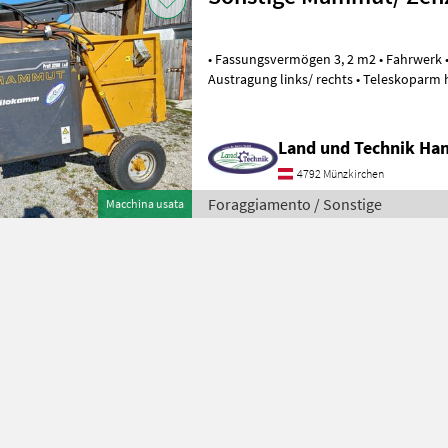
• Fassungsvermögen 3, 2 m2 • Fahrwerk •
Austragung links/ rechts • Teleskoparm hydraulisch • Kratzschild
hydraulisch • Betriebsauflösu
Land und Technik Ha
4792 Münzkirchen
Foraggiamento / Sonstige
Macchina usata