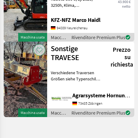
43.900 €
3250h, Klima,
netto
Kombihydraulik, Powertilt
mit HS03,
KFZ-NFZ Marco Haidl
Grabenräumlöffel, Ketten
94089 Neureichenau
90% Macchine edili
Miniescavatori
Macchine
Rivenditore Premium Plus
Macchina usata
edili /
Sonstige
Prezzo
Kubota
TRAVESE
su
richiesta
Verschiedene Traversen
Größen siehe Typenschild
Preis auf Anfrage per e mail
danke Macchine edili Altre
Agrarsysteme Hornung GmbH & Co. KG
macchine edili
73485 Zöbingen
Macchine
Rivenditore Premium Plus
Macchina usata
edili /
Sonstige