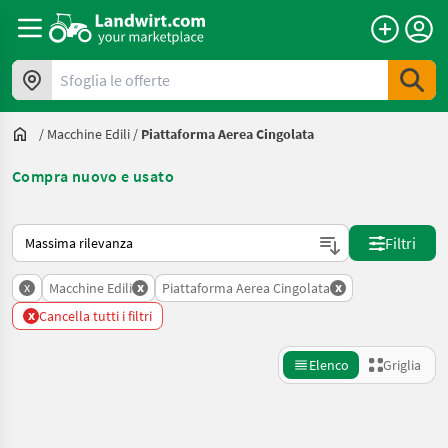
Sfoglia le offerte
/
Macchine Edili
/
Piattaforma Aerea Cingolata
Compra nuovo e usato
Ecco come viene ordinato su Landwirt.com
Filtri
x
x
x
Macchine Edili
Piattaforma Aerea Cingolata
x
Cancella tutti i filtri
Elenco
Griglia