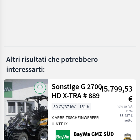
MARKETPLACE
Offerte dei
Marketplace
Annunci
rivenditori
Altri risultati che potrebbero
interessarti:
Sonstige G 2700
45.799,53
HD X-TRA # 889
€
50 CV/37 kW
151 h
inclusa IVA
19%
38.487 €
X ARBEITSSCHEINWERFER
netto
HINTE1X
ARBEITSSCHEINWERFER
BayWa GMZ SÜD
VORNE1X