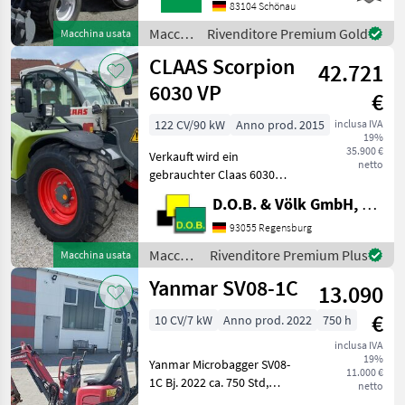
HECKGEWICHTSPLATTE 62
83104 Schönau
KG1X
Macchine
Rivenditore Premium Gold
Macchina usata
HYDRAULIKKREISLAUF
edili /
CLAAS Scorpion
DPPPEL31X15.50-15
42.721
Sonstige
SKIDDATENBESCHEINIGUNG
6030 VP
€
BRD 20 KMDRUCKFREIER
122 CV/90 kW
Anno prod. 2015
inclusa IVA
19%
35.900 €
Verkauft wird ein
netto
gebrauchter Claas 6030
Varipower Teleskoplader -
D.O.B. & Völk GmbH, Filiale Regensburg
Kramer
Schnellwechselplatte
93055 Regensburg
hydraulisch - Handgas mit
Macchine
Rivenditore Premium Plus
Macchina usata
Langsamfahreinrichtung -
edili /
Yanmar SV08-1C
Motorvorwärmung ü
13.090
Claas
€
10 CV/7 kW
Anno prod. 2022
750 h
inclusa IVA
19%
Yanmar Microbagger SV08-
11.000 €
1C Bj. 2022 ca. 750 Std,
netto
gepflegt 11000 € zzgl. MwSt.