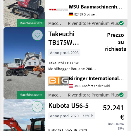
(ausweisbar) Finanzierung
WSU Baumaschinenhandel u. Gerätevermietung GmbH
und Lieferung
82439 Großweil
Deutschlandweit möglich!
Mieten ab 67, - € Be
Macchine
Rivenditore Premium Plus
Macchina usata
edili /
Takeuchi
Prezzo
Yanmar
TB175W
su
richiesta
Mobilbagger
Anno prod. 2003
Takeuchi TB175W
Mobilbagger Baujahr: 2003
Leistung: 50 kW
Biringer International GmbH
Eigengewicht: ca.8130 Kg
Mit österreichischen
3800 Göpfritz an der Wild
Papieren und CE
Macchine
Rivenditore Premium Plus
Macchina usata
Konformitätserklärung
edili /
Kubota U56-5
Macchine edili Escavat
52.241
Takeuchi
€
Anno prod. 2020
3250 h
inclusa IVA
19%
Kubota U56-5, Bj. 2020,