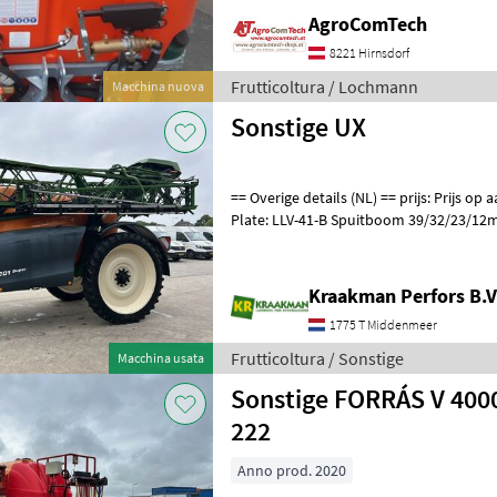
AgroComTech
8221 Hirnsdorf
Frutticoltura / Lochmann
Macchina nuova
Sonstige UX
== Overige details (NL) == prijs: Prijs op aanvraag Unit: Stuk License
Plate: LLV-41-B Spuitboom 39/32/23/12
AmaSwitch Per dop geschakeld Wie
Kraakman Perfors B.V
1775 T Middenmeer
Frutticoltura / Sonstige
Macchina usata
Sonstige FORRÁS V 4000
222
Anno prod. 2020