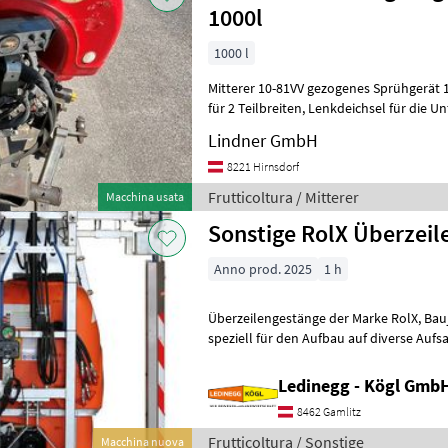
1000l
1000 l
Mitterer 10-81VV gezogenes Sprühgerät 1000lt, elektrische
für 2 Teilbreiten, Lenkdeichsel für die Unterlenker,
Zweifachdüsenkopf, Einspü
Lindner GmbH
8221 Hirnsdorf
Frutticoltura / Mitterer
Macchina usata
Sonstige RolX Überzeil
Anno prod. 2025
1 h
Überzeilengestänge der Marke RolX, Baujahr 2025. Dieses Gestänge ist
speziell für den Aufbau auf diverse Aufs
konzipiert und zeichnet sich durch
Ledinegg - Kögl GmbH
8462 Gamlitz
Frutticoltura / Sonstige
Macchina nuova