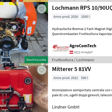
Lochmann RPS 10/90UQ
Anno prod. 2026
1000 l
Hydraulische Bremse 2 Fach Magnet Digit
Querstromkasten Frutticoltura Vapor
AgroComTech
8221 Hirnsdorf
Frutticoltura / Lochmann
Macchina usata
Mitterer 5 81VV
Anno prod. 2022
500 l
Atomizzatore semiportato centrale con ventol
pale 81 cm, ugelli doppi girevoli, telecomando elettrico con display
digitale della pressione, pu
Lindner GmbH