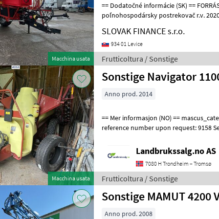
== Dodatočné informácie (SK) == FORRÁS V 4000/24, ťahaný plošný
poľnohospodársky postrekovač r.v. 2020, bubnové brzdy, 4.300
nádrž na postrekovací prostriedok,
SLOVAK FINANCE s.r.o.
934 01 Levice
Frutticoltura / Sonstige
Macchina usata
Sonstige Navigator 110
Anno prod. 2014
== Mer informasjon (NO) == mascus_category: sprayers Please provide
reference number upon request: 9158 S
for more images Specification
Landbrukssalg.no AS
7080 H Trondheim – Tromsø
Frutticoltura / Sonstige
Macchina usata
Sonstige MAMUT 4200 V
Anno prod. 2008