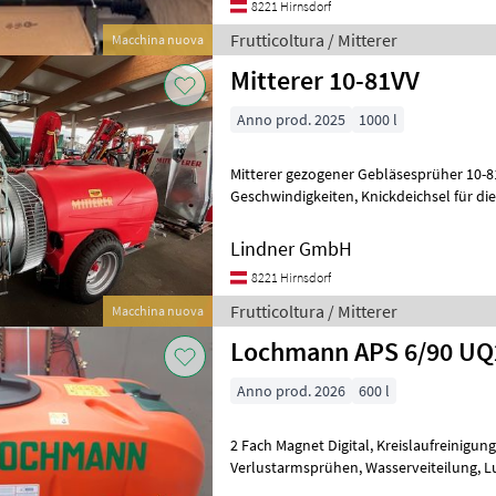
8221 Hirnsdorf
Frutticoltura / Mitterer
Macchina nuova
Mitterer 10-81VV
Anno prod. 2025
1000 l
Mitterer gezogener Gebläsesprüher 10-81VV, Gebläse V
Geschwindigkeiten, Knickdeichsel für die Unterlenker, IDS 1401
Messingpumpe, Einspühlpilz rotierend
Lindner GmbH
8221 Hirnsdorf
Frutticoltura / Mitterer
Macchina nuova
Lochmann APS 6/90 UQ
Anno prod. 2026
600 l
2 Fach Magnet Digital, Kreislaufreinigung, Lichtanlage LED,
Verlustarmsprühen, Wasserveiteilung, Luftmengenmessung, ZUR
INFO Aktuell liegt die Lieferzeit