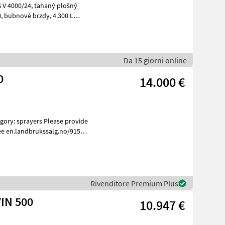
 L
Da 15 giorni online
0
14.000 €
ee en.landbrukssalg.no/9158
Rivenditore Premium Plus
IN 500
10.947 €