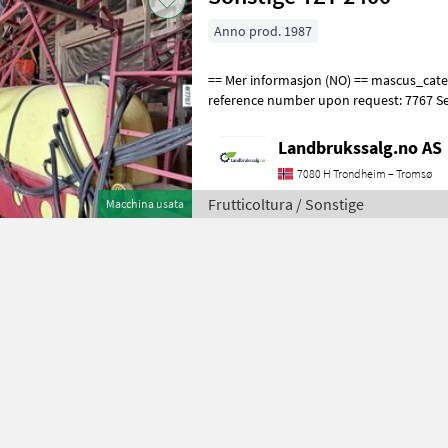
Anno prod. 1987
== Mer informasjon (NO) == mascus_category: agridrills Please provide
reference number upon request: 7767 S
for more images Specificati
Landbrukssalg.no AS
7080 H Trondheim – Tromsø
Frutticoltura / Sonstige
Macchina usata