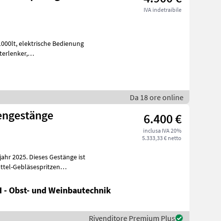
IVA indetraibile
 Bedienung
lpilz, Weitwinkelgel
Da 18 ore online
engestänge
6.400 €
inclusa IVA 20%
5.333,33 € netto
attel-Gebläsespritzen
 - Obst- und Weinbautechnik
Rivenditore Premium Plus