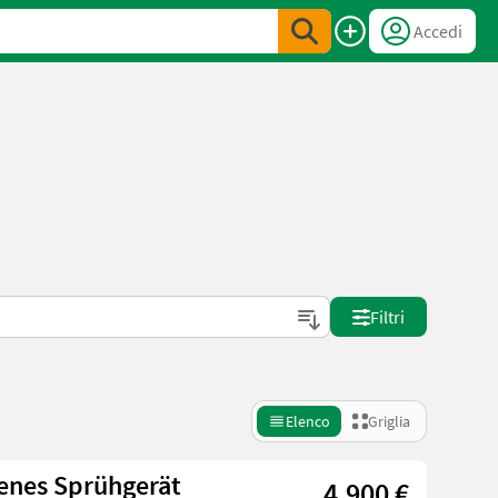
Accedi
Filtri
Elenco
Griglia
enes Sprühgerät
4.900 €