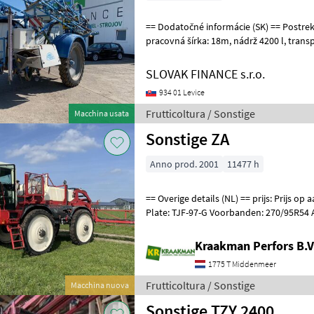
== Dodatočné informácie (SK) == Postrekovač AGRIO MAMUT r.v. 2008,
pracovná šírka: 18m, nádrž 4200 l, transportná hmotnosť 3950 kg,
uchytenie do trojbodového záve
SLOVAK FINANCE s.r.o.
934 01 Levice
Frutticoltura / Sonstige
Macchina usata
Sonstige ZA
Anno prod. 2001
11477 h
== Overige details (NL) == prijs: Prijs op aanvraag Quantity: 1 License
Plate: TJF-97-G Voorbanden: 270/95R54
270/95R54 Agrimax Werkbreedte:
Kraakman Perfors B.V
1775 T Middenmeer
Frutticoltura / Sonstige
Macchina nuova
Sonstige TZY 2400