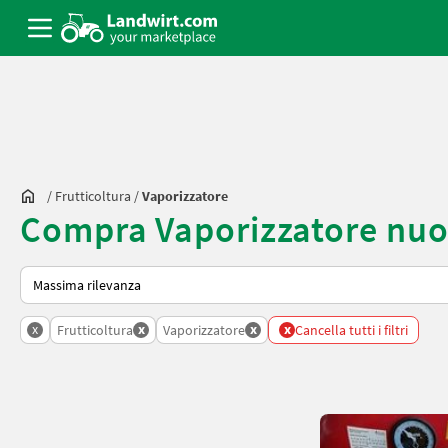
/
Frutticoltura
/
Vaporizzatore
Compra Vaporizzatore nuo
Ecco come viene ordinato su Landwirt.com
x
x
x
x
Frutticoltura
Vaporizzatore
Cancella tutti i filtri