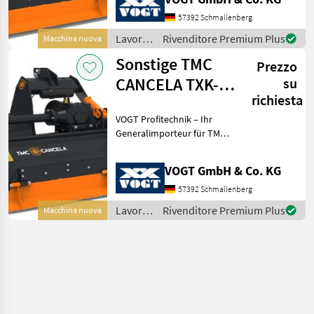
an TMC Forstmulchern,
Forstfräsen &
57392 Schmallenberg
Steinbrechern für Schlep
Lavorazione
Rivenditore Premium Plus
Macchina nuova
terreno
Sonstige TMC
Prezzo
/
Sonstige
CANCELA TXK-
su
richiesta
125 Steinbrecher
VOGT Profitechnik – Ihr
/Steinfräse
Generalimporteur für TMC
CANCELA in Deutschland &
Österreich = Große Auswahl
VOGT GmbH & Co. KG
an TMC Forstmulchern,
Forstfräsen &
57392 Schmallenberg
Steinbrechern für Schlep
Lavorazione
Rivenditore Premium Plus
Macchina nuova
terreno
/
Sonstige