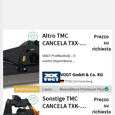
Altro TMC
Prezzo
CANCELA TXX-
su
richiesta
250
VOGT Profitechnik – Il
Frantumatore/fresatrice
vostro importatore
per pietre
generale per TMC CANCELA
in Germania e Austria =
VOGT GmbH & Co. KG
Ampia scelta di trinciatrici
forestali, frese forestali e
57392 Schmallenberg
frantumatori TMC
Lavorazione
Rivenditore Premium Plus
Macchina nuova
terreno
Sonstige TMC
Prezzo
/
Sonstige
CANCELA TXK-
su
richiesta
180 Steinbrecher