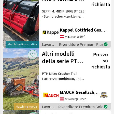
richiesta
225 -
SEPPI M. MIDIPIERRE DT 225
Steinbrecher
- Steinbrecher + zerkleinert
Steine bis zu 20 cm Ø + fräst
bis zu einer Tiefe von 12 cm,
Kappel Gottfried Ges.m.b.H.
je nach Arbeitsbedingungen
tiefer möglich + Ma
7433 Mariasdorf
Lavorazione
Rivenditore Premium Plus
Macchina dimostrativa
terreno
Altri modelli
Prezzo
/ SEPPI
M.
della serie PTH
su
richiesta
Micro Crusher
PTH Micro Crusher Trail
Trail
L'attrezzo combinato, unico
al mondo, che unisce una
fresa per pietre e una fresa
MAUCH Gesellschaft m.b.H. & Co.KG
forestale per la costruzione
di percorsi su terreni
5274 Burgkirchen
impervi
Lavorazione
Rivenditore Premium Gold
Macchina nuova
terreno