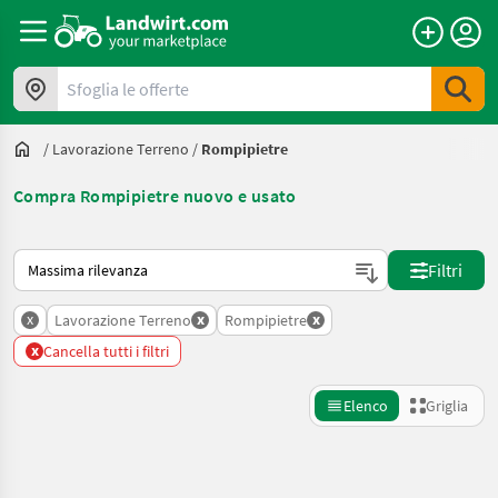
Sfoglia le offerte
/
Lavorazione Terreno
/
Rompipietre
Compra Rompipietre nuovo e usato
Ecco come viene ordinato su Landwirt.com
Filtri
x
x
x
Lavorazione Terreno
Rompipietre
x
Cancella tutti i filtri
Elenco
Griglia