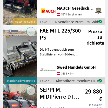
FAE
2
adatta a una vasta gamma
di escavatori, escavatori
MAUCH Gesellschaft m.b.H. & Co.KG
gommati ed escavatori a
SEPPI M.
2
5274 Burgkirchen
passo variab
Lavorazione
Rivenditore Premium Gold
Macchina nuova
MARKETPLACE
terreno
FAE MTL 225/300
Prezzo
/
Offerte dei
Marketplace
Annunci
Sonstige
PS
su
rivenditori
richiesta
Die MTL eignet sich zum
Stabilisieren von Böden,
Fräsen von Asphalt und
Felsplatten und zum
Swed Handels GmbH
Zerkleinern von Steinen –
mit einer Arbeitstiefe von
3383 Hürm
bis zu 28 cm. Die Ze
Lavorazione
Rivenditore Premium Plus
Macchina dimostrativa
terreno
SEPPI M.
29.880
/ FAE
MIDIPierre DT
€
225
inclusa IVA