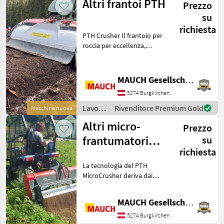
Altri frantoi PTH
Prezzo
/
Sonstige
su
richiesta
PTH Crusher Il frantoio per
roccia per eccellenza,
dotato dell’esclusiva
tecnologia a rotore PTH per
l’impiego su roccia
MAUCH Gesellschaft m.b.H. & Co.KG
particolarmente dura e
5274 Burgkirchen
terreni difficili.
Lavorazione
Rivenditore Premium Gold
Macchina nuova
terreno
Altri micro-
Prezzo
/
Sonstige
frantumatori
su
richiesta
PTH con presa di
La tecnologia del PTH
forza
MicroCrusher deriva dai
grandi frantumatori e
fresatrici PTH. La sua
MAUCH Gesellschaft m.b.H. & Co.KG
struttura è quindi
notevolmente più robusta
5274 Burgkirchen