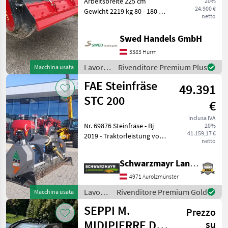
Arbeitsbreite 225 cm
20%
24.900 €
Gewicht 2219 kg 80 - 180 PS
netto
Traktorleistung | 175 - 225
cm Arbeitsbreite |
Swed Handels GmbH
Zerkleinert Steine bis 20 cm
Ø | Fräst bis zu 12 cm und
3383 Hürm
tiefe
Lavorazione
Rivenditore Premium Plus
Macchina usata
terreno
FAE Steinfräse
49.391
/ SEPPI
M.
STC 200
€
inclusa IVA
Nr. 69876 Steinfräse - Bj
20%
41.159,17 €
2019 - Traktorleistung von
netto
80 bis 220 PS - max.
Zerkleinerungsdurchmesser
Schwarzmayr Landtechnik GmbH - Aurolzmünster
Ø 30 cm max - max.
Arbeitstiefe 20 cm max -
4971 Aurolzmünster
Geschlosse
Lavorazione
Rivenditore Premium Gold
Macchina usata
terreno
SEPPI M.
Prezzo
/ FAE
MIDIPIERRE DT
su