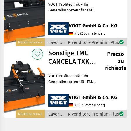
VOGT Profitechnik – Ihr
/Steinfräse
Generalimporteur für TMC
CANCELA in Deutschland &
Österreich = Große Auswahl
VOGT GmbH & Co. KG
an TMC Forstmulchern,
Forstfräsen &
57392 Schmallenberg
Steinbrechern für Schlep
Lavorazione
Rivenditore Premium Plus
Macchina nuova
terreno
Sonstige TMC
Prezzo
/
Sonstige
CANCELA TXK2-
su
richiesta
200 Steinbrecher
VOGT Profitechnik – Ihr
/Steinfräse
Generalimporteur für TMC
CANCELA in Deutschland &
Österreich = Große Auswahl
VOGT GmbH & Co. KG
an TMC Forstmulchern,
Forstfräsen &
57392 Schmallenberg
Steinbrechern für Schlep
Lavorazione
Rivenditore Premium Plus
Macchina nuova
terreno
/