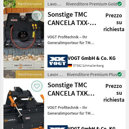
e progettata per compiti
Lavorazione
Rivenditore Premium Gold
Macchina nuova
più i
terreno
Sonstige TMC
Prezzo
/
Sonstige
CANCELA TXX-
su
richiesta
200 Steinbrecher
VOGT Profitechnik – Ihr
Generalimporteur für TMC
CANCELA in Deutschland &
Österreich = Große Auswahl
VOGT GmbH & Co. KG
an TMC Forstmulchern,
Forstfräsen &
57392 Schmallenberg
Steinbrechern für Schlep
Lavorazione
Rivenditore Premium Plus
Macchina nuova
terreno
Sonstige TMC
Prezzo
/
Sonstige
CANCELA TXK2-
su
richiesta
225 Steinbrecher
VOGT Profitechnik – Ihr
/Steinfräse
Generalimporteur für TMC
CANCELA in Deutschland &
Österreich = Große Auswahl
VOGT GmbH & Co. KG