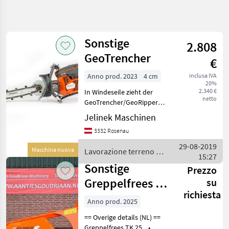
Affina
la
ricerca
Sonstige
2.808
GeoTrencher
€
Categoria
Paese
Filtri
3
Anno prod. 2023
4 cm
inclusa IVA
20%
Mostra
2.340 €
In Windeseile zieht der
PERCORSO
Reimposta
17
netto
ATTUALE
GeoTrencher/GeoRipper
risultati
seine schmalen Gräben
Jelinek Maschinen
Settore
durch den Garten. Er ist
agricolo
3332 Rosenau
Quasi Schaufel und Spaten
Lavorazione
in einem, schafft sich durch
29-08-2019
Terreno
Macchina nuova
Lavorazione terreno /
fast jede Boden
15:27
Scavacanali
Sonstige
Sonstige
Prezzo
Greppelfrees TK
SCEGLI
su
CATEGORIA
richiesta
25
Anno prod. 2025
Sonstige
10
== Overige details (NL) ==
Greppelfrees TK 25 •