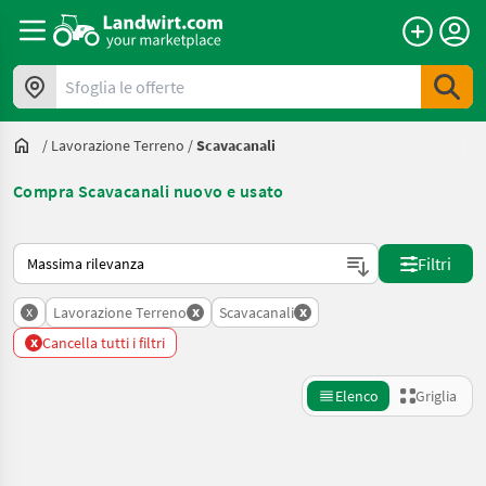
Sfoglia le offerte
/
Lavorazione Terreno
/
Scavacanali
Compra Scavacanali nuovo e usato
Ecco come viene ordinato su Landwirt.com
Filtri
x
x
x
Lavorazione Terreno
Scavacanali
x
Cancella tutti i filtri
Elenco
Griglia