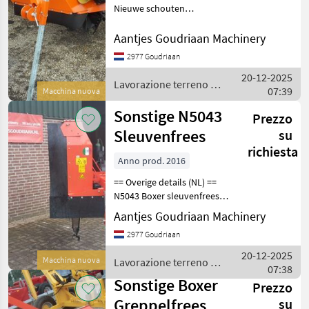
Nieuwe schouten
greppelfrees Tk650 >100 pk
FW 8, greppel is onderaan 8
Aantjes Goudriaan Machinery
cm breed Max 30 cm diep
2977 Goudriaan
Mechanisch verstelbare
20-12-2025
uitwerpklep Co
Lavorazione terreno /
07:39
Macchina nuova
Sonstige
Sonstige N5043
Prezzo
Sleuvenfrees
su
richiesta
Anno prod. 2016
== Overige details (NL) ==
N5043 Boxer sleuvenfrees
Gemakkelijk sleuven frezen
Aantjes Goudriaan Machinery
door een perceel voor de
2977 Goudriaan
afvoer van water. De
sleufbreedte maakt het
20-12-2025
Macchina nuova
Lavorazione terreno /
mogelijk zonde
07:38
Sonstige
Sonstige Boxer
Prezzo
Greppelfrees
su