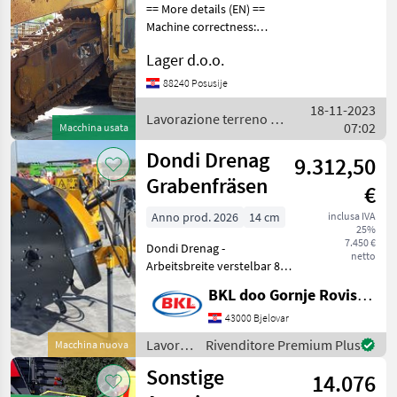
== More details (EN) ==
Machine correctness:
Correct fuel tank 650l
Lager d.o.o.
pump flow hydraulics 113.6
l / min digging width up to
88240 Posusije
910mm digging depth up to
18-11-2023
3700mm two-wa
Lavorazione terreno /
07:02
Macchina usata
Vermeer
Dondi Drenag
9.312,50
Grabenfräsen
€
Anno prod. 2026
14 cm
inclusa IVA
25%
7.450 €
Dondi Drenag -
netto
Arbeitsbreite verstelbar 8
oder 14 cm - Arbeitstiefe
BKL doo Gornje Rovisce Kroatien
max 50 cm - Hydraulische
Arbeitstiefeverstelbar -
43000 Bjelovar
Gelenkwelle Drenag 50 –
Lavorazione
Rivenditore Premium Plus
Macchina nuova
7450€ Drena
terreno
Sonstige
14.076
/ Dondi