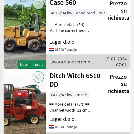
Case 560
Prezzo
su
46 CV/34 kW
Anno prod. 1997
richiesta
== More details (EN) ==
Machine correctness:
Correct Channel width: 14
Lager d.o.o.
cm front dozer blade with
swivel and tilt digging
88240 Posusije
depth max. 550mm digging
15-01-2024
width 140mm pit
Lavorazione terreno /
07:01
Macchina usata
Case IH
Ditch Witch 6510
Prezzo
DD
su
richiesta
64 CV/47 kW
2615 h
== More details (EN) ==
Channel width: 12 cm
brand: DITCH WITCH Front
Lager d.o.o.
plank straightening with
88240 Posusije
swing and tilt Max digging