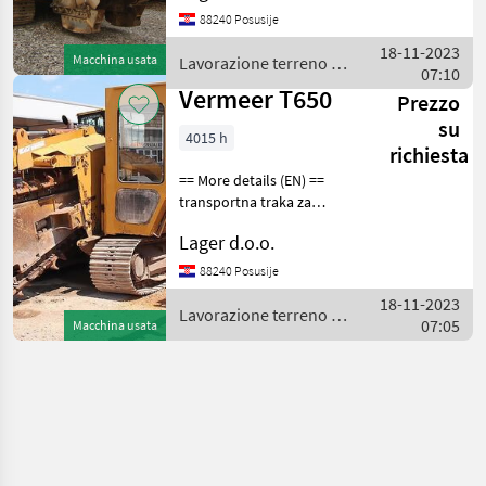
the track back loading
88240 Posusije
conveyor possibility of
throwing aside hydraulic lift
18-11-2023
Macchina usata
Lavorazione terreno /
and hydr
07:10
Sonstige
Vermeer T650
Prezzo
su
4015 h
richiesta
== More details (EN) ==
transportna traka za
deponiranje materijala u
Lager d.o.o.
oba smjera dubina kopanja
1.600mm širina kopanja
88240 Posusije
400mm sa dodatnim
18-11-2023
alatom do 720 mm Lav
Lavorazione terreno /
07:05
Macchina usata
Vermeer