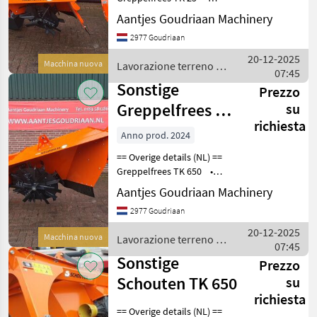
Vermeer
3
Verstelbare spreidklep •
Aantjes Goudriaan Machinery
Verwisselbare messen 6
Dondi
2
2977 Goudriaan
stuks • Werkbreedte 80
mm (onderkant slof) •
20-12-2025
Macchina nuova
Lavorazione terreno /
Case IH
1
Aftakas m
07:45
Sonstige
Sonstige
Prezzo
Ditch Witch
1
Greppelfrees TK
su
richiesta
650
Anno prod. 2024
MARKETPLACE
== Overige details (NL) ==
Offerte dei
Marketplace
Annunci
Greppelfrees TK 650 •
rivenditori
Verstelbare spreidklep •
Aantjes Goudriaan Machinery
Verwisselbare messen 12
2977 Goudriaan
stuks • Werkbreedte 120
mm (onderkant slof) •
20-12-2025
Macchina nuova
Lavorazione terreno /
Aftaka
07:45
Sonstige
Sonstige
Prezzo
Schouten TK 650
su
richiesta
== Overige details (NL) ==