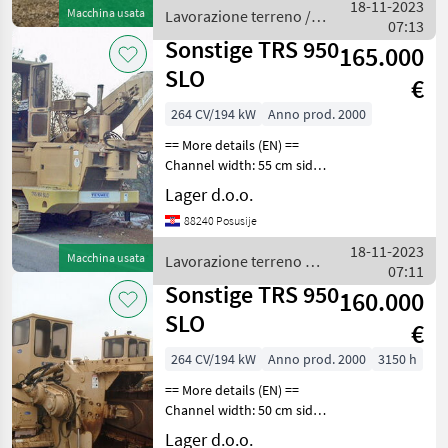
depth. 1.4 m width digging
18-11-2023
Macchina usata
Lavorazione terreno /
120mm La
07:13
Ditch Witch
Sonstige TRS 950
165.000
SLO
€
264 CV/194 kW
Anno prod. 2000
== More details (EN) ==
Channel width: 55 cm side
shiftt of the sword follows
Lager d.o.o.
the caterpillar rear loading
88240 Posusije
solution the possibility of
throwing aside hydraulic li
18-11-2023
Macchina usata
Lavorazione terreno /
07:11
Sonstige
Sonstige TRS 950
160.000
SLO
€
264 CV/194 kW
Anno prod. 2000
3150 h
== More details (EN) ==
Channel width: 50 cm side
shift of the chain follows
Lager d.o.o.