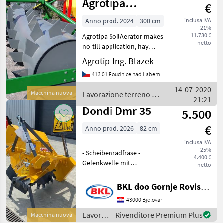
Agrotipa
€
SoilaAerator ASA
Anno prod. 2024
300 cm
inclusa IVA
21%
300
11.730 €
Agrotipa SoilAerator makes
netto
no-till application, hay
fields can be worked while
Agrotip-Ing. Blazek
leaving them smooth.
413 01 Roudnice nad Labem
Grass roots remain down -
not exposed to sunlight.
14-07-2020
Macchina nuova
Lavorazione terreno /
Cattle can rem
21:21
Sonstige
Dondi Dmr 35
5.500
€
Anno prod. 2026
82 cm
inclusa IVA
25%
- Scheibenradfräse -
4.400 €
Gelenkwelle mit
netto
Scherbolzen - Stützfüße -
Oberlenkerkette -
BKL doo Gornje Rovisce Kroatien
Böschungswinkel in ° 30 -
43000 Bjelovar
Breite oben bis 82cm -
Breite unten 18cm - Tie
Lavorazione
Rivenditore Premium Plus
Macchina nuova