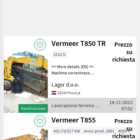
Vermeer T850 TR
Prezzo
su
3112 h
richiesta
== More details (EN) ==
Machine correctness:
Correct Two-way tape
Lager d.o.o.
adjustable shower air
cleaner channel an
88240 Posusije
additional lane for loading
18-11-2023
with the possibility of loa
Lavorazione terreno /
07:02
Macchina usata
Vermeer
Vermeer T855
Prezzo
su
431 CV/317 kW
Anno prod. 2001
4095 h
richiesta