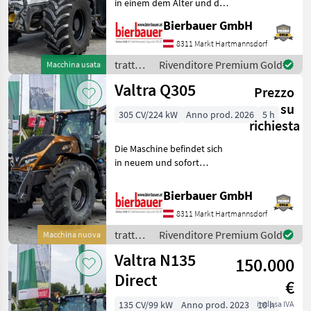
in einem dem Alter und der
Nutzung entsprechenden
Bierbauer GmbH
Zustand und kann nach
telefonischer Vereinbarung
8311 Markt Hartmannsdorf
gerne vor Ort besichtigt
trattori
Rivenditore Premium Gold
Macchina usata
und geprüft we
/ Valtra
Valtra Q305
Prezzo
su
305 CV/224 kW
Anno prod. 2026
5 h
richiesta
Die Maschine befindet sich
in neuem und sofort
einsatzbereitem Zustand
und kann nach
Bierbauer GmbH
telefonischer Vereinbarung
8311 Markt Hartmannsdorf
gerne vor Ort besichtigt
werden. Neumaschine sofo
trattori
Rivenditore Premium Gold
Macchina nuova
/ Valtra
Valtra N135
150.000
Direct
€
135 CV/99 kW
Anno prod. 2023
inclusa IVA
10 h