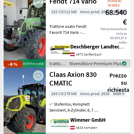
Fendt 714 Vario
Invece di:
Lamborghini
74.500 €
68.540
152 CV/112 kW
Anno prod. 2006
9056 h
€
Trattore usato Fendt
IVA/commissione
Favorit 714 Vario -
inclusa
Sollevatore anteriore cat. 2
60.654,87 €
netto
- Valvola ausiliaria dw 1/1
Deschberger Landtechnik GmbH
posteriore DUDK - Valvola
4973 Senftenbach
ausiliaria dw 1/2 posteriore
DUDK - Valv
trattori
Rivenditore Premium Plus
-8 %
Macchina usata
/ Fendt
Claas Axion 830
Prezzo
CMATIC
su
richiesta
243 CV/179 kW
Anno prod. 2016
6600 h
✅ Stufenlos, Komplett
Serviciert, 6-Zylinder, 6, 7 L,
RTK ✅ Der gebrauchte
Wimmer GmbH
CLAAS AXION 830 CMATIC
aus dem Jahr 2016 ist ein
4633 Kematen
richtig starker Allrounder