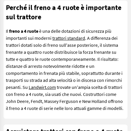
Perché il freno a 4 ruote è importante
sul trattore
Il
freno a 4 ruote
è una delle dotazioni di sicurezza più
importanti sui moderni
trattori standard
. A differenza dei
trattori dotati solo di freno sull'asse posteriore, il sistema
frenante a quattro ruote distribuisce la forza frenante su
tutte e quattro le ruote contemporaneamente. Il risultato:
distanze di arresto notevolmente ridotte e un
comportamento in frenata più stabile, soprattutto durante i
trasporti su strada ad alta velocità o in discesa con rimorchi
pesanti. Su
Landwirt.com
trovate un'ampia scelta di trattori
con freno a 4 ruote, sia usati che nuovi. Costruttori come
John Deere, Fendt, Massey Ferguson e New Holland offrono
il freno a 4 ruote di serie nelle loro attuali gamme di modelli.