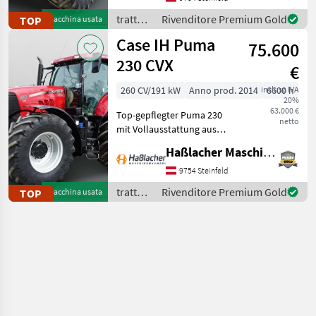
gelaufen. Durchgehend
trattori
Rivenditore Premium Gold
TOP
Macchina usata
gewartet, einsatzbereit,
/ New
Case IH Puma
aufbereitet
75.600
Holland
230 CVX
€
260 CV/191 kW
Anno prod. 2014
inclusa IVA
6600 h
20%
63.000 €
Top-gepflegter Puma 230
netto
mit Vollausstattung aus
erster Hand. Kein
Haßlacher Maschinenhandel
Lohnunternehmer – nur
am eigenen Betrieb
9754 Steinfeld
gelaufen. Durchgehend
trattori
Rivenditore Premium Gold
TOP
Macchina usata
gewartet, einsatzbereit,
/ Case
aufbereitet
IH