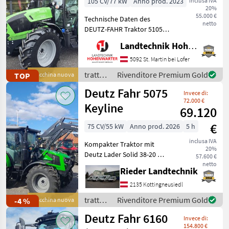
105 CV/77 kW
Anno prod. 2023
inclusa IVA
20%
55.000 €
Technische Daten des
netto
DEUTZ-FAHR Traktor 5105
Premium > Baujahr: 2023 >
Landtechnik Hohenwarter GmbH
PS/KW: 105 PS > Modell:
Premium (Stage V) >
5092 St. Martin bei Lofer
Lenksäule schwenk- und
trattori
Rivenditore Premium Gold
TOP
Macchina nuova
teleskopierbar > Aerofit S
/ Deutz
Deutz Fahr 5075
Invece di:
Fahr
72.000 €
Keyline
69.120
€
75 CV/55 kW
Anno prod. 2026
5 h
inclusa IVA
Kompakter Traktor mit
20%
Deutz Lader Solid 38-20 mit
57.600 €
3 Funktion und Dämpfung
netto
Rieder Landtechnik
Comfort Drive. Zusätzlich
Wiederholscheinwerfer ,
2135 Kottingneusiedl
voll geschweißte Felgen ,
trattori
Rivenditore Premium Gold
-4 %
Macchina nuova
Freisichtdach
/ Deutz
Deutz Fahr 6160
Invece di:
Fahr
154.800 €