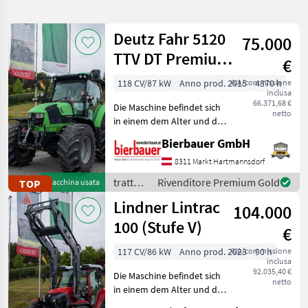
la
ricerca
Deutz Fahr 5120
75.000
TTV DT Premium
€
Categoria
Paese
Filtri
3
Plus
118 CV/87 kW
Anno prod. 2015
IVA/commissione
4370 h
inclusa
Mostra
66.371,68 €
PERCORSO
Die Maschine befindet sich
Reimposta
1.904
netto
ATTUALE
in einem dem Alter und der
risultati
Nutzung entsprechenden
Settore
Bierbauer GmbH
Zustand und kann nach
agricolo
telefonischer Vereinbarung
8311 Markt Hartmannsdorf
Trattori
gerne vor Ort besichtigt
trattori
Rivenditore Premium Gold
TOP
Macchina usata
Trattori
und geprüft we
/ Deutz
Standard
Lindner Lintrac
104.000
Fahr
100 (Stufe V)
SCEGLI
€
CATEGORIA
117 CV/86 kW
Anno prod. 2023
IVA/commissione
90 h
Steyr
350
inclusa
92.035,40 €
Die Maschine befindet sich
netto
in einem dem Alter und der
Fendt
293
Nutzung entsprechenden