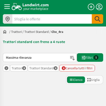
Sfoglia le offerte
/
Trattori
/
Trattori Standard
/
Chx_4ra
Trattori standard con freno a 4 ruote
Ecco come viene ordinato su Landwirt.com
Filtri
1
x
x
x
x
Trattori
Trattori Standard
Cancella tutti i filtri
Elenco
Griglia
Affina