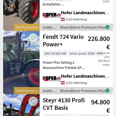
netto
kompletter
Vollausstattung! Inkl.
Hofer Landmaschinen Handels GmbH.
Rückfahreinrichtung !
Frontzapfwelle! Gps Volle
4183 Helfenberg
Werksgarantie! Noch keine
trattori
Rivenditore Premium Plus
Macchina nuova
Registrierung ! trazione:
/ Fendt
Fendt 724 Vario
Trazi
226.800
Power+
€
246 CV/181 kW
Anno prod. 2026
inclusa IVA
5 h
20%
189.000 €
Power Plus Setting 2
netto
Neumaschine Trimble GPS
Infotainment 4.1 Paket
Hofer Landmaschinen Handels GmbH.
DUDK Steuergeräte LED VF
Reifen Werksgarantie
4183 Helfenberg
Frontzapfwelle kann gegen
trattori
Rivenditore Premium Plus
Macchina nuova
Aufpreis nac
/ Fendt
Steyr 4130 Profi
94.800
CVT Basis
€