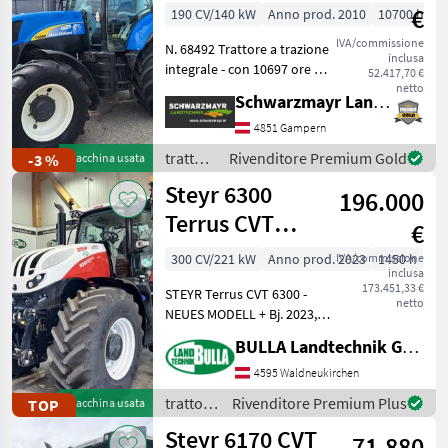
Power
€
190 CV/140 kW
Anno prod. 2010
10700 h
Command
IVA/commissione
N. 68492 Trattore a trazione
inclusa
integrale - con 10697 ore di
52.417,70 €
funzionamento - anno di
netto
Schwarzmayr Landtechnik GmbH - Gampern
costruzione 2010 Prima
immatricolazione il
4851 Gampern
06/05/2010 - con cambio
trattori
Rivenditore Premium Gold
-3 %
Macchina usata
Power Comman
/ New
Steyr 6300
196.000
Holland
Terrus CVT
€
(Stage V)
300 CV/221 kW
Anno prod. 2023
IVA/commissione
1450 h
inclusa
173.451,33 €
STEYR Terrus CVT 6300 -
netto
NEUES MODELL + Bj. 2023,
1450 h + Aussentaster für
BULLA Landtechnik GmbH
Heckhubwerk, Zapfwelle,
ein Steuergerät und
4595 Waldneukirchen
Motorstop an beiden
trattori
Rivenditore Premium Plus
TOP
Macchina usata
Heckkotflügeln + Motors
/ Steyr
Steyr 6170 CVT
71.880