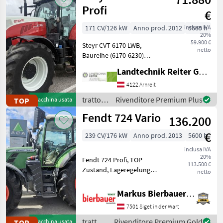
Profi
€
171 CV/126 kW
Anno prod. 2012
inclusa IVA
5685 h
20%
59.900 €
Steyr CVT 6170 LWB,
netto
Baureihe (6170-6230)
Baujahr 2012 5685 Stunden
Landtechnik Reiter GmbH.
Tier 4 A 6 Zylinder FPT
Motor mit 6, 7Liter
4122 Arnreit
Hurbraum 218 PS mit
trattori
Rivenditore Premium Plus
TOP
Macchina usata
Power Plus Boost 50kmh
/ Steyr
Fendt 724 Vario
Druc
136.200
€
239 CV/176 kW
Anno prod. 2013
5600 h
inclusa IVA
20%
Fendt 724 Profi, TOP
113.500 €
Zustand, Lageregelung
netto
Front, 5 xDW
Klimaautomatik, Druckluft,
Markus Bierbauer GmbH
152 Liter Pumpe, trazione:
7501 Siget in der Wart
Trazione integrale, Cambio
continuo (CVT), Piattafo
trattori
Rivenditore Premium Gold
TOP
Macchina usata