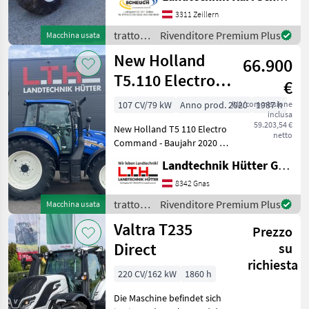
**Modell:** T6.150 -
**Baujahr:** 2013 -
3311 Zeillern
**Betriebsstunden:** 7705
trattori
Rivenditore Premium Plus
Macchina usata
Stunden - **Leistung:** 131
/ New
New Holland
PS **
66.900
Holland
T5.110 Electro
€
Command
107 CV/79 kW
Anno prod. 2020
IVA/commissione
1987 h
inclusa
59.203,54 €
New Holland T5 110 Electro
netto
Command - Baujahr 2020 -
Betriebsstunden 1987 -
Landtechnik Hütter GmbH & Co KG
Powershuttle - Getriebe
16/16 - 3 doppeltwirkende
8342 Gnas
Hecksteuergeräte -
trattori
Rivenditore Premium Plus
Macchina usata
Mittelachs
/ New
Valtra T235
Prezzo
Holland
Direct
su
richiesta
220 CV/162 kW
1860 h
Die Maschine befindet sich