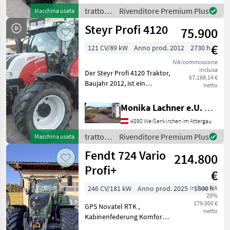
Gesamtgewicht: 10.450 kg
trattori
Rivenditore Premium Plus
Macchina usata
De
/ John
Steyr Profi 4120
75.900
Deere
€
121 CV/89 kW
Anno prod. 2012
2730 h
IVA/commissione
inclusa
Der Steyr Profi 4120 Traktor,
67.168,14 €
Baujahr 2012, ist ein
netto
leistungsstarker und
vielseitiger Standardtraktor,
Monika Lachner e.U. Maschinenhandel
der sich ideal für den
4890 Weißenkirchen im Attergau
Einsatz im Grünland eignet.
Mit einer M
trattori
Rivenditore Premium Plus
Macchina usata
/ Steyr
Fendt 724 Vario
214.800
Profi+
€
246 CV/181 kW
Anno prod. 2025
inclusa IVA
1690 h
20%
179.000 €
GPS Novatel RTK ,
netto
Kabinenfederung Komfort (
Dreipunkt) , Evolution Sitz ,