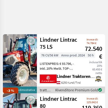
Lindner Lintrac
Invece di:
74.784 €
75 LS
72.540
€
76 CV/56 kW
Anno prod. 2024
50 h
inclusa IVA
LISTENPREIS: € 93.796, -
20%
inkl. 20% MwSt. TOP-
60.450 €
AUSSTATTUNG: 6
netto
Lindner Traktorenwerk GesmbH
Kipperleitungen + 1
Rücklauf, Hydraulik
6250 Kundl/Tirol
Zusatztank,
trattori
Rivenditore Premium Gold
-3 %
Macchina dimostrativa
Kabinenfederung, 420/85-
/
Lindner Lintrac
R30 Mitas AC85 - 375/70-R20
Invece di:
Lindner
M
125.642 €
80
119.360