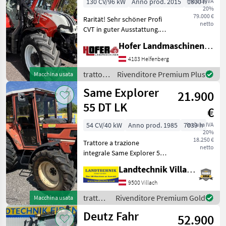
130 CV/96 kW
Anno prod. 2015
inclusa IVA
1800 h
20%
79.000 €
Rarität! Sehr schöner Profi
netto
CVT in guter Ausstattung.
Fronthubwerk,
Hofer Landmaschinen Handels GmbH.
Frontzapfwelle, Isobus ,
Monitor , Frontlader mit
4183 Helfenberg
eigenen Steuergeräten (
trattori
Rivenditore Premium Plus
Macchina usata
über Loadsensing) Or
/ Steyr
Same Explorer
21.900
55 DT LK
€
54 CV/40 kW
Anno prod. 1985
7039 h
inclusa IVA
20%
18.250 €
Trattore a trazione
netto
integrale Same Explorer 55
DT con cabina comfort,
Landtechnik Villach GmbH
ventilazione, radio, gancio
di traino regolabile in
9500 Villach
continuo, 1 distributore
trattori
Rivenditore Premium Gold
Macchina usata
DW, 1 distributore
/ Same
Deutz Fahr
52.900