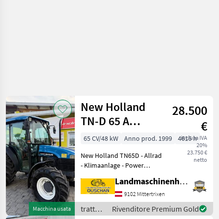
New Holland
28.500
TN-D 65 A
€
DeLuxe
65 CV/48 kW
Anno prod. 1999
4616 h
inclusa IVA
20%
23.750 €
New Holland TN65D - Allrad
netto
- Klimaanlage - Power
Shuttle - Lastschaltung -
Landmaschinenhandel Ouschan Anton
EHR - Luftsitz Neu - 2
doppeltwirkende
9102 Mittertrixen
Steuergeräte - 4616
trattori
Rivenditore Premium Gold
Macchina usata
Betriebsstunden - 4-
/ New