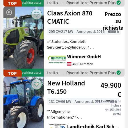
trattori
Rivenditore Premium Plus
TOP
Macchina usata
für Feld und
/ Claas
Claas Axion 870
Prezzo
CMATIC
su
richiesta
295 CV/217 kW
Anno prod. 2016
6800 h
✅ Stufenlos, Komplett
Serviciert, 6-Zylinder, 6, 7 L,
RTK ✅ Der gebrauchte
Wimmer GmbH
CLAAS AXION 870 CMATIC
aus dem Jahr 2016 ist ein
4633 Kematen
richtig starker Allrounder
trattori
Rivenditore Premium Plus
TOP
Macchina usata
für Feld und
/ Claas
New Holland
49.900
T6.150
€
131 CV/96 kW
Anno prod. 2013
IVA/commissione
7705 h
inclusa
44.159,29 €
**Allgemeine
netto
Informationen:** -
**Marke:** New Holland -
Landtechnik Karl Scheuch