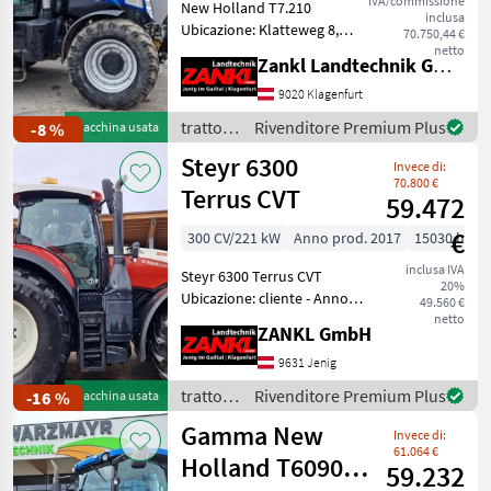
IVA/commissione
New Holland T7.210
inclusa
Ubicazione: Klatteweg 8,
70.750,44 €
9020 Klagenfurt - Anno di
netto
Zankl Landtechnik GmbH
costruzione 2015 - circa
4.100 ore di funzionamento
9020 Klagenfurt
- 212 PS - Motore a sei
trattori
Rivenditore Premium Plus
-8 %
Macchina usata
cilindri - Cabin
/ New
Steyr 6300
Invece di:
Holland
70.800 €
Terrus CVT
59.472
€
300 CV/221 kW
Anno prod. 2017
15030 h
inclusa IVA
Steyr 6300 Terrus CVT
20%
Ubicazione: cliente - Anno
49.560 €
di costruzione 2017 - circa
netto
ZANKL GmbH
15.030 ore di
funzionamento - ancora in
9631 Jenig
evoluzione! - 300 CV+ spinta
trattori
Rivenditore Premium Plus
-16 %
Macchina usata
- Cabina c
/ Steyr
Gamma New
Invece di:
61.064 €
Holland T6090 e
59.232