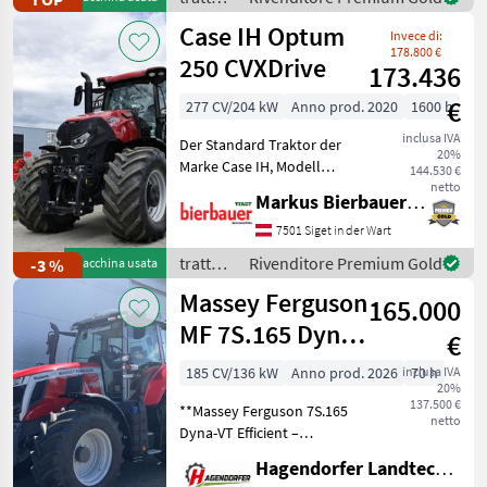
/ Fendt
Case IH Optum
Invece di:
178.800 €
250 CVXDrive
173.436
€
277 CV/204 kW
Anno prod. 2020
1600 h
inclusa IVA
Der Standard Traktor der
20%
Marke Case IH, Modell
144.530 €
Optum 250 CVXDrive, ist ein
netto
Markus Bierbauer GmbH
wunderschönes Fahrzeug
mit einer Leistung von 277
7501 Siget in der Wart
PS und einem Baujahr von
trattori
Rivenditore Premium Gold
-3 %
Macchina usata
2020. Es verfüg
/ Case
Massey Ferguson
165.000
IH
MF 7S.165 Dyna-
€
VT Efficient
185 CV/136 kW
Anno prod. 2026
inclusa IVA
70 h
20%
137.500 €
**Massey Ferguson 7S.165
netto
Dyna-VT Efficient –
Vorführmaschine mit nur
Hagendorfer Landtechnik
ca. 70 Betriebsstunden!**