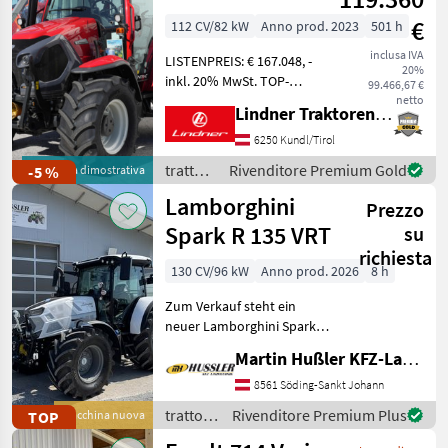
€
112 CV/82 kW
Anno prod. 2023
501 h
inclusa IVA
LISTENPREIS: € 167.048, -
20%
inkl. 20% MwSt. TOP-
99.466,67 €
AUSSTATTUNG: 5
netto
Lindner Traktorenwerk GesmbH
Steuergeräte,
Anhängerbremsventil,
6250 Kundl/Tirol
elektronische
trattori
Rivenditore Premium Gold
-5 %
Macchina dimostrativa
Fronhubwerksregelung mit
/
Lamborghini
Geräteentlastung,
Prezzo
Lindner
Frontladerk
Spark R 135 VRT
su
richiesta
130 CV/96 kW
Anno prod. 2026
8 h
Zum Verkauf steht ein
neuer Lamborghini Spark
135 VRT mit nahezu
Martin Hußler KFZ-Landtechnik
Vollausstattung! •
FARMotion 45
8561 Söding-Sankt Johann
Vierzylindermotor •
trattori
Rivenditore Premium Plus
TOP
Macchina nuova
stufenloses 50km/h
/
Getriebe mit Powershuttle