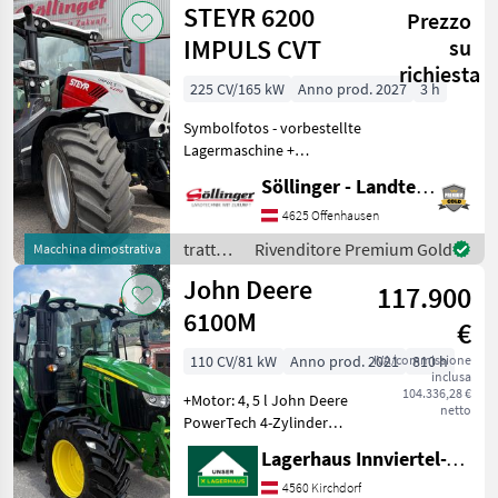
STEYR 6200
Prezzo
Holland
IMPULS CVT
su
richiesta
225 CV/165 kW
Anno prod. 2027
3 h
Symbolfotos - vorbestellte
Lagermaschine +
Pneumatische
Söllinger - Landtechnik GmbH
Anhängerbremsanlage -
Zweileiter + S-Brake. Die
4625 Offenhausen
Funktion ermöglicht ein
trattori
Rivenditore Premium Gold
Macchina dimostrativa
gezieltes, automatisches
/ Steyr
John Deere
Bremsen d
117.900
6100M
€
110 CV/81 kW
Anno prod. 2021
IVA/commissione
810 h
inclusa
104.336,28 €
+Motor: 4, 5 l John Deere
netto
PowerTech 4-Zylinder
+Leistung: ca. 110 PS
Lagerhaus Innviertel-Traunviertel-Urfahr eGen, Kirchdorf
+Zylinder: 4 +Leergewicht:
ab ca. 5.750 kg +Zulässiges
4560 Kirchdorf