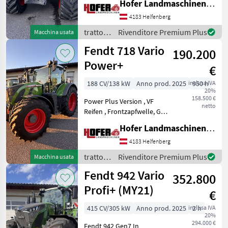
Hofer Landmaschinen Handels GmbH.
Entertainment Paket ,
DUDK Steuergeräte,
4183 Helfenberg
Entlastungsregelung am
trattori
Rivenditore Premium Plus
Macchina usata
Frontkraftheber, Micheli
/ Fendt
Fendt 718 Vario
190.200
Power+
€
188 CV/138 kW
Anno prod. 2025
inclusa IVA
950 h
20%
158.500 €
Power Plus Version , VF
netto
Reifen , Frontzapfwelle, GPS
RTK, K80 Kugel ,
Hofer Landmaschinen Handels GmbH.
Hydraulischer Oberlenker.
trazione: Trazione integrale,
4183 Helfenberg
Cambio continuo (CVT),
trattori
Rivenditore Premium Plus
Macchina usata
Piattaforma: Ca
/ Fendt
Fendt 942 Vario
352.800
Profi+ (MY21)
€
415 CV/305 kW
Anno prod. 2025
inclusa IVA
2 h
20%
294.000 €
Fendt 942 Gen7 In