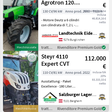
Agrotron 120
€
Premium
130 CV/96 kW
Anno prod. 2000
IVA/commissione
7920 h
inclusa
46.814,16 €
- Motore Deutz a 6 cilindri
netto
con cilindrata di 7, 2 L -
Cambio ZF Power Shift con
Landtechnik Eidenhammer GmbH
4 marce in carico e velocità
massima di 50 km/h -
5274 Burgkirchen
Powershuttle - Assale
trattori
Rivenditore Premium Gold
Macchina usata
anteriore sos
/ Deutz
Steyr 4110
112.000
Fahr
Expert CVT
€
110 CV/81 kW
Anno prod. 2022
inclusa IVA
20%
93.333,33 €
Ausstattung: - Paket
netto
Excellence - 180 Liter
Kraftstofftank + 19 Liter
Salzburger Lagerhaus-Technik
AdBlue-Tank mit
Abschließbaren Tankdeckel
5101 Bergheim
und Tankschutz -
trattori
Rivenditore Premium Gold
Macchina nuova
Vorglühanlage -