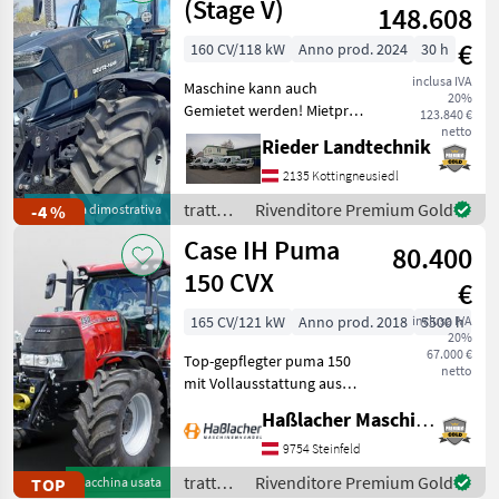
(Stage V)
148.608
€
160 CV/118 kW
Anno prod. 2024
30 h
inclusa IVA
Maschine kann auch
20%
Gemietet werden! Mietpreis
123.840 €
: € 38, - exkl. MwSt. Modell:
netto
Rieder Landtechnik
Powershift ohne Frontlader
Anbaukonsolen,
2135 Kottingneusiedl
Beifahrersitz gepolstert mit
trattori
Rivenditore Premium Gold
-4 %
Macchina dimostrativa
Sicherheitsgur
/ Deutz
Case IH Puma
80.400
Fahr
150 CVX
€
165 CV/121 kW
Anno prod. 2018
inclusa IVA
5500 h
20%
67.000 €
Top-gepflegter puma 150
netto
mit Vollausstattung aus
erster Hand. Kein
Haßlacher Maschinenhandel
Lohnunternehmer – nur
am eigenen Betrieb
9754 Steinfeld
gelaufen. Durchgehend
trattori
Rivenditore Premium Gold
TOP
Macchina usata
gewartet, einsatzbereit,