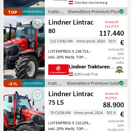
Nutzen Sie die Gelegenheit
8344 Bad Gleichenberg
und sichern Sie sich diese
trattori
Rivenditore Premium Plus
TOP
Macchina dimostrativa
**nahezu voll
/
Lindner Lintrac
Invece di:
Massey
121.072 €
Ferguson
80
117.440
€
112 CV/82 kW
Anno prod. 2024
50 h
inclusa IVA
LISTENPREIS: € 138.723, -
20%
inkl. 20% MwSt. TOP-
97.866,67 €
AUSSTATTUNG: LINDNER-
netto
Lindner Traktorenwerk GesmbH
Hinterachslenkung, Lindner
Fronthydraulik verstärkt, 2
6250 Kundl/Tirol
Leitungen nach vorne, 3x
trattori
Rivenditore Premium Gold
-3 %
Macchina dimostrativa
EHS dws Steuerge
/
Lindner Lintrac
Invece di:
Lindner
93.579 €
75 LS
88.900
€
76 CV/56 kW
Anno prod. 2024
501 h
inclusa IVA
LISTENPREIS: € 110.259, -
20%
inkl. 20% MwSt. TOP-
74.083,33 €