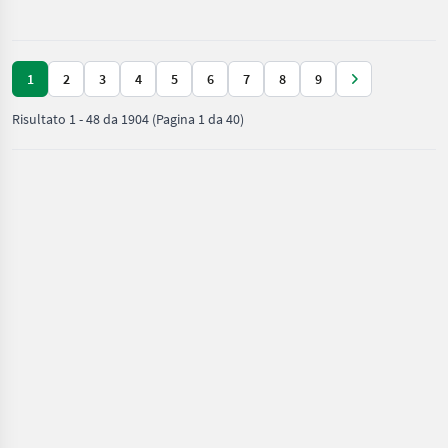
/ Steyr
Motorstaubr
1
2
3
4
5
6
7
8
9
Risultato
1
-
48
da
1904
(Pagina 1 da 40)