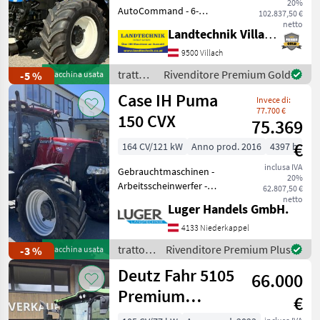
(Stage V)
20%
AutoCommand - 6-
102.837,50 €
Zylinder-Motor- und
netto
Landtechnik Villach GmbH
Getriebevorwärmer, mit
Motorstaubremse, 50 km/h
9500 Villach
AutoCommand Getriebe
trattori
Rivenditore Premium Gold
-5 %
Macchina usata
mit aktiver
/ New
Case IH Puma
Stillstandsregelung,
Invece di:
Holland
gefedert
77.700 €
150 CVX
75.369
€
164 CV/121 kW
Anno prod. 2016
4397 h
inclusa IVA
Gebrauchtmaschinen -
20%
Arbeitsscheinwerfer -
62.807,50 €
Bordcomputer -
netto
Luger Handels GmbH.
Druckluftbremse - EHR -
Fronthydraulik -
4133 Niederkappel
Frontzapfwelle - gefederte
trattori
Rivenditore Premium Plus
-3 %
Macchina usata
Vorderachse - Getriebe:
/ Case
Deutz Fahr 5105
Stufe
66.000
IH
Premium
€
(15955)