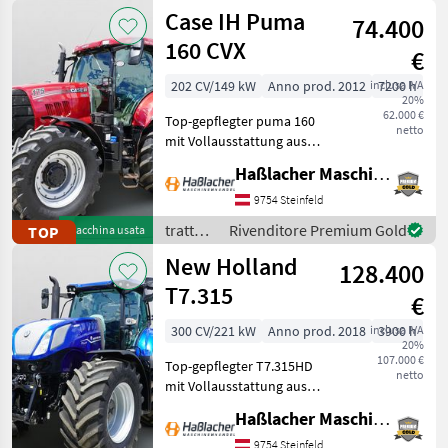
/ Case
Case IH Puma
aufbereitet
74.400
IH
160 CVX
€
202 CV/149 kW
Anno prod. 2012
inclusa IVA
7200 h
20%
62.000 €
Top-gepflegter puma 160
netto
mit Vollausstattung aus
erster Hand. Kein
Haßlacher Maschinenhandel
Lohnunternehmer – nur
am eigenen Betrieb
9754 Steinfeld
gelaufen. Durchgehend
trattori
Rivenditore Premium Gold
TOP
Macchina usata
gewartet, einsatzbereit,
/ Case
New Holland
aufbereitet
128.400
IH
T7.315
€
300 CV/221 kW
Anno prod. 2018
inclusa IVA
3900 h
20%
107.000 €
Top-gepflegter T7.315HD
netto
mit Vollausstattung aus
erster Hand. Kein
Haßlacher Maschinenhandel
Lohnunternehmer – nur
am eigenen Betrieb
9754 Steinfeld