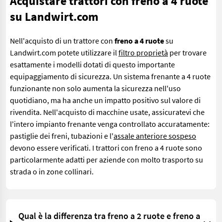
Acquistare trattori con freno a 4 ruote
su Landwirt.com
Nell'acquisto di un trattore con
freno a 4 ruote
su
Landwirt.com potete utilizzare il
filtro proprietà
per trovare
esattamente i modelli dotati di questo importante
equipaggiamento di sicurezza. Un sistema frenante a 4 ruote
funzionante non solo aumenta la sicurezza nell'uso
quotidiano, ma ha anche un impatto positivo sul valore di
rivendita. Nell'acquisto di macchine usate, assicuratevi che
l'intero impianto frenante venga controllato accuratamente:
pastiglie dei freni, tubazioni e l'
assale anteriore sospeso
devono essere verificati. I trattori con freno a 4 ruote sono
particolarmente adatti per aziende con molto trasporto su
strada o in zone collinari.
Qual è la differenza tra freno a 2 ruote e freno a