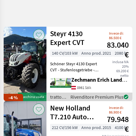
Steyr 4130
Invece di:
86.500 €
Expert CVT
83.040
€
140 CV/103 kW
Anno prod. 2021
2080 h
inclusa IVA
Schöner Steyr 4130 Expert
20%
CVT - Stufenlosgetriebe -
69.200 €
Vorderachsfederung -
netto
Zechmann Erich Landmaschinen-Portalbau
Kabinenfederung - 2-Leiter
Druckluft-Anhängerbremse
8961 Sölk
- LED-Arbeitsscheinwerfer -
trattori
Rivenditore Premium Plus
-4 %
Macchina usata
Blit
/ Steyr
New Holland
Invece di:
86.900 €
T7.210 Auto
79.948
Command
€
212 CV/156 kW
Anno prod. 2015
4100 h