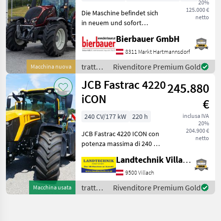
20%
125.000 €
Die Maschine befindet sich
netto
in neuem und sofort
einsatzbereitem Zustand
Bierbauer GmbH
und kann nach
telefonischer Vereinbarung
8311 Markt Hartmannsdorf
gerne vor Ort besichtigt
trattori
Rivenditore Premium Gold
Macchina nuova
werden. Neumaschine sofo
/ Valtra
JCB Fastrac 4220
245.880
iCON
€
240 CV/177 kW
220 h
inclusa IVA
20%
204.900 €
JCB Fastrac 4220 ICON con
netto
potenza massima di 240 PS,
trasmissione a variazione
Landtechnik Villach GmbH
continua, velocità massima
di 60 km/h a regime ridotto,
9500 Villach
sospensioni
trattori
Rivenditore Premium Gold
Macchina usata
idropneumatiche in
/ JCB