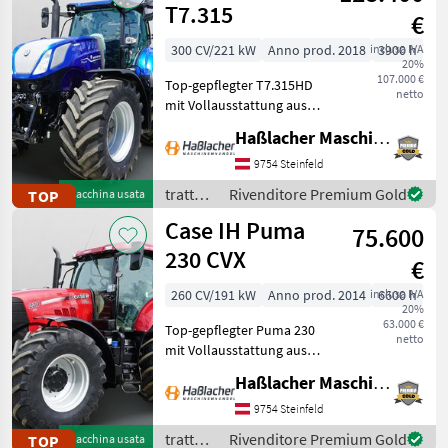
T7.315
€
300 CV/221 kW
Anno prod. 2018
inclusa IVA
3900 h
20%
107.000 €
Top-gepflegter T7.315HD
netto
mit Vollausstattung aus
erster Hand. Kein
Haßlacher Maschinenhandel
Lohnunternehmer – nur
am eigenen Betrieb
9754 Steinfeld
gelaufen. Durchgehend
trattori
Rivenditore Premium Gold
TOP
Macchina usata
gewartet, einsatzbereit,
/ New
Case IH Puma
aufbereitet
75.600
Holland
230 CVX
€
260 CV/191 kW
Anno prod. 2014
inclusa IVA
6600 h
20%
63.000 €
Top-gepflegter Puma 230
netto
mit Vollausstattung aus
erster Hand. Kein
Haßlacher Maschinenhandel
Lohnunternehmer – nur
am eigenen Betrieb
9754 Steinfeld
gelaufen. Durchgehend
trattori
Rivenditore Premium Gold
TOP
Macchina usata