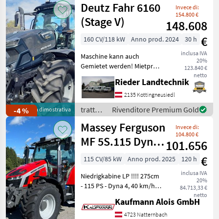
Deutz Fahr 6160
*Einhebelsteuergerät
Invece di:
Lindner
*Faster Multi
154.800 €
(Stage V)
148.608
€
160 CV/118 kW
Anno prod. 2024
30 h
inclusa IVA
Maschine kann auch
20%
Gemietet werden! Mietpreis
123.840 €
: € 38, - exkl. MwSt. Modell:
netto
Rieder Landtechnik
Powershift ohne Frontlader
Anbaukonsolen,
2135 Kottingneusiedl
Beifahrersitz gepolstert mit
trattori
Rivenditore Premium Gold
-4 %
Macchina dimostrativa
Sicherheitsgur
/ Deutz
Massey Ferguson
Invece di:
Fahr
104.800 €
MF 5S.115 Dyna-
101.656
4 Efficient
€
115 CV/85 kW
Anno prod. 2025
120 h
inclusa IVA
Niedrigkabine LP !!!! 275cm
20%
- 115 PS - Dyna 4, 40 km/h
84.713,33 €
Autodrive - 110 l/min
netto
Kaufmann Alois GmbH
Hydraulikpumpe - Load
Sensing - 4 DW Steuergeräte
4723 Natternbach