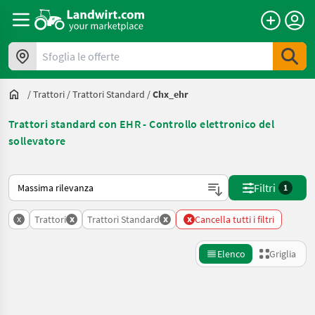
Sfoglia le offerte
/
Trattori
/
Trattori Standard
/
Chx_ehr
Trattori standard con EHR - Controllo elettronico del
sollevatore
Ecco come viene ordinato su Landwirt.com
Filtri
1
x
x
x
x
Trattori
Trattori Standard
Cancella tutti i filtri
Elenco
Griglia