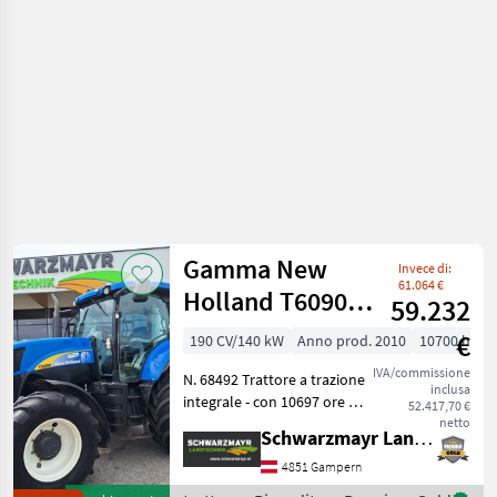
Gamma New
Invece di:
61.064 €
Holland T6090 e
59.232
Power
€
190 CV/140 kW
Anno prod. 2010
10700 h
Command
IVA/commissione
N. 68492 Trattore a trazione
inclusa
integrale - con 10697 ore di
52.417,70 €
funzionamento - anno di
netto
Schwarzmayr Landtechnik GmbH - Gampern
costruzione 2010 Prima
immatricolazione il
4851 Gampern
06/05/2010 - con cambio