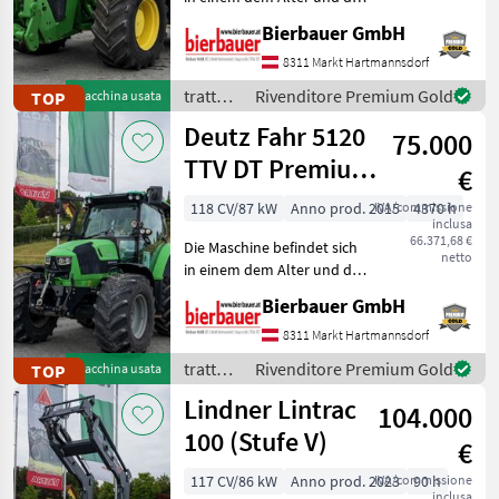
Steyr
700
Nutzung entsprechenden
Bierbauer GmbH
Zustand und kann nach
New Holland
504
telefonischer Vereinbarung
8311 Markt Hartmannsdorf
gerne vor Ort besichtigt
trattori
Rivenditore Premium Gold
TOP
Macchina usata
Claas
428
und geprüft we
/ John
Deutz Fahr 5120
75.000
Deere
John Deere
422
TTV DT Premium
€
Plus
Deutz Fahr
299
118 CV/87 kW
Anno prod. 2015
IVA/commissione
4370 h
inclusa
66.371,68 €
Mostra
Die Maschine befindet sich
netto
tutti
in einem dem Alter und der
31
Nutzung entsprechenden
Bierbauer GmbH
Zustand und kann nach
MARKETPLACE
telefonischer Vereinbarung
8311 Markt Hartmannsdorf
gerne vor Ort besichtigt
trattori
Rivenditore Premium Gold
TOP
Macchina usata
Offerte dei
und geprüft we
Marketplace
Annunci
/ Deutz
rivenditori
Lindner Lintrac
104.000
Fahr
100 (Stufe V)
€
117 CV/86 kW
Anno prod. 2023
IVA/commissione
90 h
inclusa