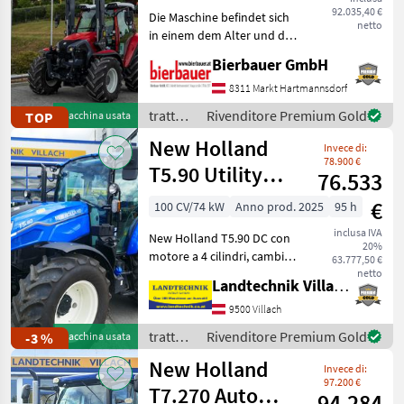
92.035,40 €
Die Maschine befindet sich
netto
in einem dem Alter und der
Nutzung entsprechenden
Bierbauer GmbH
Zustand und kann nach
telefonischer Vereinbarung
8311 Markt Hartmannsdorf
gerne vor Ort besichtigt
trattori
Rivenditore Premium Gold
TOP
Macchina usata
und geprüft we
/
New Holland
Invece di:
Lindner
78.900 €
T5.90 Utility
76.533
Dual Command
€
100 CV/74 kW
Anno prod. 2025
95 h
inclusa IVA
New Holland T5.90 DC con
20%
motore a 4 cilindri, cambio
63.777,50 €
Powershuttle 24x24 e
netto
Landtechnik Villach GmbH
cambio sotto carico fino a
40 km/h con funzione Stop
9500 Villach
& Go, blocco meccanico di
trattori
Rivenditore Premium Gold
-3 %
Macchina usata
stazionament
/ New
New Holland
Invece di:
Holland
97.200 €
T7.270 Auto
94.284