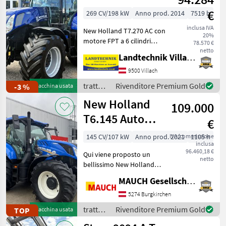
Command
€
269 CV/198 kW
Anno prod. 2014
7519 h
BluePower
inclusa IVA
New Holland T7.270 AC con
20%
motore FPT a 6 cilindri
78.570 €
dotato di freno motore a
netto
Landtechnik Villach GmbH
polvere, cambio
Autocommand da 50 km/h,
9500 Villach
impianto idraulico
trattori
Rivenditore Premium Gold
-3 %
Macchina usata
anteriore + 2 distributori
/ New
New Holland
inte
109.000
Holland
T6.145 Auto
€
Command (Fase
145 CV/107 kW
Anno prod. 2021
IVA/commissione
1105 h
inclusa
V)
96.460,18 €
Qui viene proposto un
netto
bellissimo New Holland
T6.145 Auto Command.
MAUCH Gesellschaft m.b.H. & Co.KG
Dotazioni: - trasmissione a
variazione continua - 50
5274 Burgkirchen
km/h - Impianto idraulico
trattori
Rivenditore Premium Gold
TOP
Macchina usata
anteriore - Coma
/ New