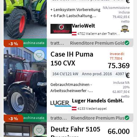
€
IVA/commissione
+ Lenksystem Vorbereitung
inclusa
+ 6-Fach Lastschaltung
79.402,65 €
Numero di giri della presa
netto
VarioWelt
di potenza: 540/540E/1000,
Grandezza bullone per
4702 Wallern an der Trattnach
rimorchio (mm): 38 mm,
trattori
Rivenditore Premium Gold
-3 %
Macchina usata
Compressore: Turbo
/ Claas
Case IH Puma
Invece di:
77.700 €
150 CVX
75.369
€
164 CV/121 kW
Anno prod. 2016
4397 h
inclusa IVA
Gebrauchtmaschinen -
20%
Arbeitsscheinwerfer -
62.807,50 €
Bordcomputer -
netto
Luger Handels GmbH.
Druckluftbremse - EHR -
Fronthydraulik -
4133 Niederkappel
Frontzapfwelle - gefederte
trattori
Rivenditore Premium Plus
-3 %
Macchina usata
Vorderachse - Getriebe:
/ Case
Deutz Fahr 5105
Stufe
66.000
IH