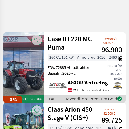
Case IH 220 MC
Invece di:
99.897 €
Puma
96.900
€
260 CV/191 kW
Anno prod. 2020
2460 h
inclusa IVA
EDV: 72885 Allradtraktor -
20%
Baujahr: 2020 -
80.750 €
Betriebsstunden: ca. 2460h
netto
AGXOR Vertriebsgesellschaft Ost GmbH
- mit 4 elektr.
Hecksteuergeräte - mit 2
2111 Harmannsdorf-Rückersdorf
elektr. Mittensteuergeräte -
trattori
Rivenditore Premium Gold
-3 %
Macchina usata
mit Power Be
/ Case
Claas Arion 450
Invece di:
IH
92.500 €
Stage V (CIS+)
89.725
135 CV/99 kW
Anno prod. 2023
943 h