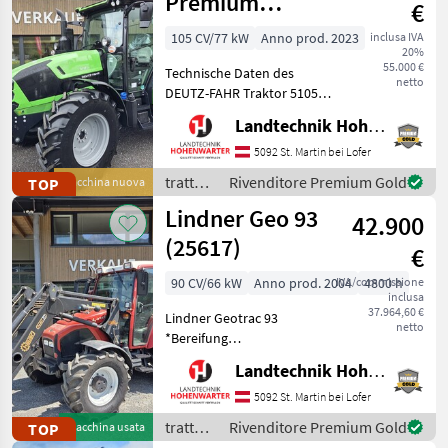
Premium
€
(15955)
105 CV/77 kW
Anno prod. 2023
inclusa IVA
20%
55.000 €
Technische Daten des
netto
DEUTZ-FAHR Traktor 5105
Premium > Baujahr: 2023 >
Landtechnik Hohenwarter GmbH
PS/KW: 105 PS > Modell:
Premium (Stage V) >
5092 St. Martin bei Lofer
Lenksäule schwenk- und
trattori
Rivenditore Premium Gold
TOP
Macchina nuova
teleskopierbar > Aerofit S
/ Deutz
Lindner Geo 93
42.900
Fahr
(25617)
€
90 CV/66 kW
Anno prod. 2004
IVA/commissione
4800 h
inclusa
37.964,60 €
Lindner Geotrac 93
netto
*Bereifung
540/65R30+420/65R20 *2
Landtechnik Hohenwarter GmbH
DWS *EHR *Klimaanlage
*Hydr.Anhängerbremse
5092 St. Martin bei Lofer
*Rundumleuchte
trattori
Rivenditore Premium Gold
TOP
Macchina usata
*Zusatzscheinwerfer
/