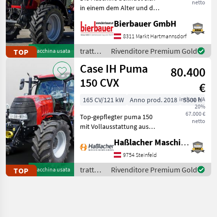
netto
in einem dem Alter und der
Nutzung entsprechenden
Bierbauer GmbH
Zustand und kann nach
telefonischer Vereinbarung
8311 Markt Hartmannsdorf
gerne vor Ort besichtigt
trattori
Rivenditore Premium Gold
TOP
Macchina usata
und geprüft we
/
Case IH Puma
80.400
Massey
Ferguson
150 CVX
€
165 CV/121 kW
Anno prod. 2018
inclusa IVA
5500 h
20%
67.000 €
Top-gepflegter puma 150
netto
mit Vollausstattung aus
erster Hand. Kein
Haßlacher Maschinenhandel
Lohnunternehmer – nur
am eigenen Betrieb
9754 Steinfeld
gelaufen. Durchgehend
trattori
Rivenditore Premium Gold
TOP
Macchina usata
gewartet, einsatzbereit,
/ Case
aufbereitet
IH