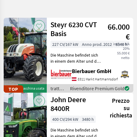
Affina
la
ricerca
Steyr 6230 CVT
66.000
Basis
€
Categoria
Paese
Filtri
3
227 CV/167 kW
Anno prod. 2012
inclusa IVA
8540 h
20%
Mostra
55.000 €
PERCORSO
Die Maschine befindet sich
Reimposta
4.192
netto
ATTUALE
in einem dem Alter und der
risultati
Nutzung entsprechenden
Settore
Bierbauer GmbH
Zustand und kann nach
agricolo
telefonischer Vereinbarung
8311 Markt Hartmannsdorf
Trattori
gerne vor Ort besichtigt
trattori
Rivenditore Premium Gold
TOP
Macchina usata
Trattori
und geprüft we
/ Steyr
Standard
John Deere
Prezzo
8400R
SCEGLI
su
CATEGORIA
richiesta
400 CV/294 kW
3480 h
Fendt
726
Die Maschine befindet sich
in einem dem Alter und der