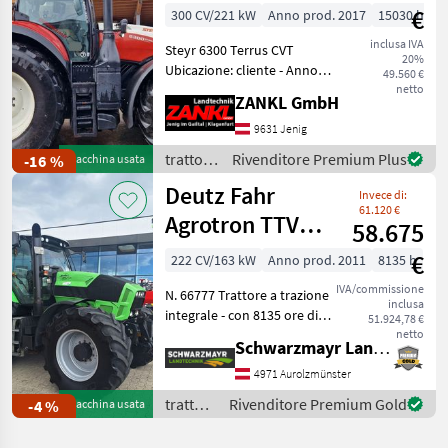
€
300 CV/221 kW
Anno prod. 2017
15030 h
inclusa IVA
Steyr 6300 Terrus CVT
20%
Ubicazione: cliente - Anno
49.560 €
di costruzione 2017 - circa
netto
ZANKL GmbH
15.030 ore di
funzionamento - ancora in
9631 Jenig
evoluzione! - 300 CV+ spinta
trattori
Rivenditore Premium Plus
-16 %
Macchina usata
- Cabina c
/ Steyr
Deutz Fahr
Invece di:
61.120 €
Agrotron TTV
58.675
630
€
222 CV/163 kW
Anno prod. 2011
8135 h
IVA/commissione
N. 66777 Trattore a trazione
inclusa
integrale - con 8135 ore di
51.924,78 €
funzionamento - anno di
netto
Schwarzmayr Landtechnik GmbH - Aurolzmünster
costruzione 2011 - con
presa di forza
4971 Aurolzmünster
540/540E/1000/1000E - con
trattori
Rivenditore Premium Gold
-4 %
Macchina usata
5 distributori po
/ Deutz
Fahr