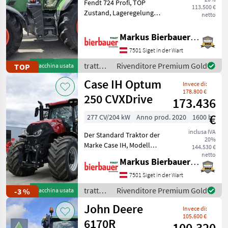
Fendt 724 Profi, TOP
113.500 €
Zustand, Lageregelung
netto
Front, 5 xDW
Klimaautomatik, Druckluft,
Markus Bierbauer GmbH
152 Liter Pumpe, trazione:
7501 Siget in der Wart
Trazione integrale, Cambio
continuo (CVT), Piattafo
trattori
Rivenditore Premium Gold
TOP
Macchina usata
/ Fendt
Case IH Optum
Invece di:
178.800 €
250 CVXDrive
173.436
€
277 CV/204 kW
Anno prod. 2020
1600 h
inclusa IVA
Der Standard Traktor der
20%
Marke Case IH, Modell
144.530 €
Optum 250 CVXDrive, ist ein
netto
Markus Bierbauer GmbH
wunderschönes Fahrzeug
mit einer Leistung von 277
7501 Siget in der Wart
PS und einem Baujahr von
trattori
Rivenditore Premium Gold
-3 %
Macchina usata
2020. Es verfüg
/ Case
John Deere
Invece di:
IH
105.600 €
6170R
100.320