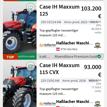
gewartet, einsatzbereit,
/ Case
Case IH Maxxum
aufbereitet
103.200
IH
125
€
155 CV/114 kW
Anno prod. 2023
inclusa IVA
400 h
20%
86.000 €
Top-gepflegter neuwertiger
netto
maxxum 125 mit
Vollausstattung aus erster
Haßlacher Maschinenhandel
Hand. Kein
Lohnunternehmer – nur
9754 Steinfeld
am eigenen Betrieb
trattori
Rivenditore Premium Gold
TOP
Macchina usata
gelaufen. Durchgehend
/ Case
Case IH Maxxum
gewartet, einsatzberei
93.000
IH
115 CVX
€
125 CV/92 kW
Anno prod. 2018
inclusa IVA
3800 h
20%
77.500 €
Top-gepflegter neuwertiger
netto
maxxum 125 mit
Vollausstattung aus erster
Haßlacher Maschinenhandel
Hand. Kein