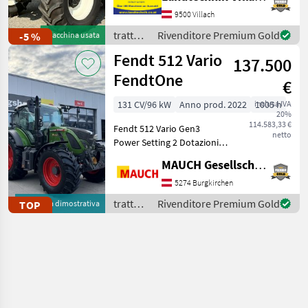
Getriebevorwärmer, mit
Motorstaubremse, 50 km/h
9500 Villach
AutoCommand Getriebe
trattori
Rivenditore Premium Gold
-5 %
Macchina usata
mit aktiver
/ New
Fendt 512 Vario
Stillstandsregelung,
137.500
Holland
gefedert
FendtOne
€
131 CV/96 kW
Anno prod. 2022
inclusa IVA
1005 h
20%
114.583,33 €
Fendt 512 Vario Gen3
netto
Power Setting 2 Dotazioni: -
Sollevatore anteriore:
MAUCH Gesellschaft m.b.H. & Co.KG
posizione/scarico - 4
distributori idraulici
5274 Burgkirchen
posteriori a doppio effetto
trattori
Rivenditore Premium Gold
TOP
Macchina dimostrativa
DUDK - Pompa idrau
/ Fendt