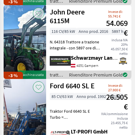
trattori
Rivenditore Premium Gold
-3 %
Macchina usata
Power Comman
/ New
John Deere
Invece di:
Holland
55.741 €
6115M
54.069
€
116 CV/85 kW
Anno prod. 2016
5897 h
inclusa IVA
N. 64318 Trattore a trazione
20%
integrale - con 5897 ore di
45.057,50 €
funzionamento e anno di
netto
Schwarzmayr Landtechnik GmbH - Gampern
costruzione 2013; prima
immatricolazione il
4851 Gampern
19/12/2013 - con 3
trattori
Rivenditore Premium Gold
-3 %
Macchina usata
distributori poste
/ John
Ford 6640 SL E
Invece di:
Deere
27.900 €
26.505
85 CV/63 kW
Anno prod. 1992
7313 h
€
Traktor Ford 6640 SL E
IVA/commissione
Turbo =
inclusa
Vermittlungsverkauf ==
23.455,75 €
netto
inkl. Frontlader Stoll HDPM
LT-PROFI GmbH