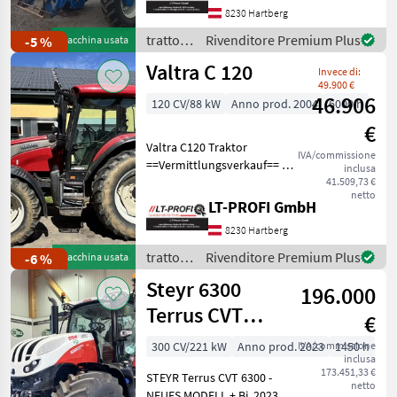
10 samt Multikuppler und
8230 Hartberg
3. Funktion - 16/16
Lastschaltgetriebe mit 4-
trattori
Rivenditore Premium Plus
-5 %
Macchina usata
facher La
/ Ford
Valtra C 120
Invece di:
49.900 €
46.906
120 CV/88 kW
Anno prod. 2004
6000 h
€
Valtra C120 Traktor
IVA/commissione
==Vermittlungsverkauf== -4
inclusa
DW Steuergeräte hinten -
41.509,73 €
netto
Fronthydraulik -
LT-PROFI GmbH
Frontzapfwelle -1 DW
8230 Hartberg
Steuergerät Vorne -6000h
-480/65R28 vorne 600
trattori
Rivenditore Premium Plus
-6 %
Macchina usata
/ Valtra
Steyr 6300
196.000
Terrus CVT
€
(Stage V)
300 CV/221 kW
Anno prod. 2023
IVA/commissione
1450 h
inclusa
173.451,33 €
STEYR Terrus CVT 6300 -
netto
NEUES MODELL + Bj. 2023,