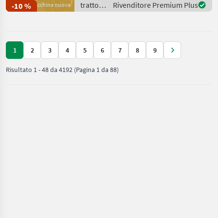
Zusatzscheinwerfer über
trattori
Rivenditore Premium Plus
-10 %
Macchina nuova
Blinkerleuchten
/ John
Teleskopspiegel Beifa
Deere
1
2
3
4
5
6
7
8
9
Risultato
1
-
48
da
4192
(Pagina 1 da 88)