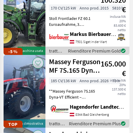
€
170 CV/125 kW
Anno prod. 2015
5810 h
inclusa IVA
Stoll Frontlader FZ 60.1
20%
Euroaufnahme, 3.
83.600 €
Steuerkreis, Traktor ist in
netto
Markus Bierbauer GmbH
Top Zustand, trazione:
Trazione integrale, Cambio
7501 Siget in der Wart
continuo (CVT),
trattori
Rivenditore Premium Gold
-5 %
Macchina usata
Piattaforma: Cabina,
/ John
Massey Ferguson
Numero
165.000
Deere
MF 7S.165 Dyna-
€
VT Efficient
185 CV/136 kW
Anno prod. 2026
inclusa IVA
70 h
20%
137.500 €
**Massey Ferguson 7S.165
netto
Dyna-VT Efficient –
Vorführmaschine mit nur
Hagendorfer Landtechnik
ca. 70 Betriebsstunden!**
Nutzen Sie die Gelegenheit
8344 Bad Gleichenberg
und sichern Sie sich diese
trattori
Rivenditore Premium Plus
TOP
Macchina dimostrativa
**nahezu voll
/