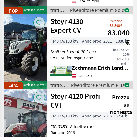
Lohnunternehmer – nur
9754 Steinfeld
am eigenen Betrieb
trattori
Rivenditore Premium Gold
TOP
Macchina usata
gelaufen. Durchgehend
/ Case
Steyr 4130
gewartet, einsatzberei
Invece di:
IH
86.500 €
Expert CVT
83.040
€
140 CV/103 kW
Anno prod. 2021
2080 h
inclusa IVA
Schöner Steyr 4130 Expert
20%
CVT - Stufenlosgetriebe -
69.200 €
Vorderachsfederung -
netto
Zechmann Erich Landmaschinen-Portalbau
Kabinenfederung - 2-Leiter
Druckluft-Anhängerbremse
8961 Sölk
- LED-Arbeitsscheinwerfer -
trattori
Rivenditore Premium Plus
-4 %
Macchina usata
Blit
/ Steyr
Steyr 4120 Profi
Prezzo
CVT
su
richiesta
140 CV/103 kW
Anno prod. 2016
6266 h
EDV 74501 Allradtraktor -
Baujahr: 2016 -