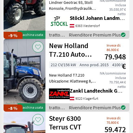
IVA/commissione
Lindner Geotrac 93, Stoll
inclusa
Konsole, Fronthydraulik
35.030,97 €
und Frontzapfwelle,
netto
Stöckl Johann Landmaschinen GesmbH & Co KG
hydraulische
Frontgeräteentlastung,
6363 Westendorf
hydraulisches Bremsventil,
trattori
Rivenditore Premium Plus
-9 %
Macchina usata
Kundendienst durchgeführt
/
New Holland
Kupplu
Invece di:
Lindner
86.900 €
T7.210 Auto
79.948
Command
€
212 CV/156 kW
Anno prod. 2015
4100 h
IVA/commissione
New Holland T7.210
inclusa
Ubicazione: Klatteweg 8,
70.750,44 €
9020 Klagenfurt - Anno di
netto
Zankl Landtechnik GmbH
costruzione 2015 - circa
4.100 ore di funzionamento
9020 Klagenfurt
- 212 PS - Motore a sei
trattori
Rivenditore Premium Plus
-8 %
Macchina usata
cilindri - Cabin
/ New
Steyr 6300
Invece di:
Holland
70.800 €
Terrus CVT
59.472