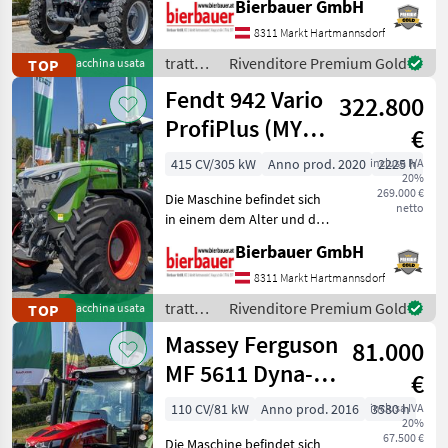
Bierbauer GmbH
Zustand und kann nach
telefonischer Vereinbarung
8311 Markt Hartmannsdorf
gerne vor Ort besichtigt
trattori
Rivenditore Premium Gold
TOP
Macchina usata
und geprüft we
/
Fendt 942 Vario
322.800
Massey
Ferguson
ProfiPlus (MY
€
2020)
415 CV/305 kW
Anno prod. 2020
inclusa IVA
2225 h
20%
269.000 €
Die Maschine befindet sich
netto
in einem dem Alter und der
Nutzung entsprechenden
Bierbauer GmbH
Zustand und kann nach
telefonischer Vereinbarung
8311 Markt Hartmannsdorf
gerne vor Ort besichtigt
trattori
Rivenditore Premium Gold
TOP
Macchina usata
und geprüft we
/ Fendt
Massey Ferguson
81.000
MF 5611 Dyna-6
€
Efficient
110 CV/81 kW
Anno prod. 2016
inclusa IVA
3580 h
20%
67.500 €
Die Maschine befindet sich