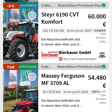
am Heck (2 elektrisch, 2
trattori
Rivenditore Premium Plus
-3 %
Macchina dimostrativa
mechan
/
Steyr 6190 CVT
60.000
Massey
Ferguson
Komfort
€
192 CV/141 kW
Anno prod. 2007
inclusa IVA
11360 h
20%
50.000 €
Die Maschine befindet sich
netto
in einem dem Alter und der
Nutzung entsprechenden
Bierbauer GmbH
Zustand und kann nach
telefonischer Vereinbarung
8311 Markt Hartmannsdorf
gerne vor Ort besichtigt
trattori
Rivenditore Premium Gold
TOP
Macchina usata
und geprüft we
/ Steyr
Massey Ferguson
54.480
MF 3709 AL
€
95 CV/70 kW
Anno prod. 2019
725 h
inclusa IVA
20%
45.400 €
Die Maschine befindet sich
netto
in einem dem Alter und der
Nutzung entsprechenden