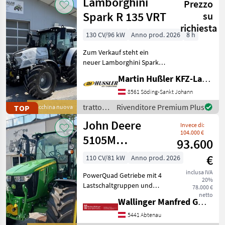
Lamborghini
Prezzo
Massey
Ferguson
Spark R 135 VRT
su
richiesta
130 CV/96 kW
Anno prod. 2026
8 h
Zum Verkauf steht ein
neuer Lamborghini Spark
135 VRT mit nahezu
Martin Hußler KFZ-Landtechnik
Vollausstattung! •
FARMotion 45
8561 Söding-Sankt Johann
Vierzylindermotor •
trattori
Rivenditore Premium Plus
TOP
Macchina nuova
stufenloses 50km/h
/
John Deere
Getriebe mit Powershuttle
Invece di:
Lamborghini
104.000 €
5105M
93.600
PowrQuad Plus
€
110 CV/81 kW
Anno prod. 2026
inclusa IVA
PowerQuad Getriebe mit 4
20%
Lastschaltgruppen und
78.000 €
Parkbremse LED Leuchten
netto
Wallinger Manfred GmbH.
Haupt und
Zusatzscheinwerfer
5441 Abtenau