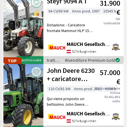
Steyr 9094 A T
31.900
Holland
€
94 CV/69 kW
Anno prod. 1997
10545 h
IVA
indetraibile
Dotazione: - Caricatore
frontale Mammut HLP 150 -
Bloccaggio idraulico degli
attrezzi - Multiconnettore -
MAUCH Gesellschaft m.b.H. & Co.KG
3 circuiti idraulici -
5274 Burgkirchen
Comando a leva singola -
Impianto i
trattori
Rivenditore Premium Gold
TOP
Macchina usata
/ Steyr
John Deere 6230
57.000
+ caricatore
€
frontale Hauer
110 CV/81 kW
Anno prod. 2010
IVA/commissione
6698 h
inclusa
50.442,48 €
Qui viene proposto un
netto
bellissimo John Deere
6230. Dotazione: -
MAUCH Gesellschaft m.b.H. & Co.KG
Caricatore frontale (Hauer
POM S110) - Attacco Hauer -
5274 Burgkirchen
Multiconnettore - Comando