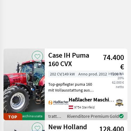
Case IH Puma
74.400
160 CVX
€
202 CV/149 kW
Anno prod. 2012
inclusa IVA
7200 h
20%
62.000 €
Top-gepflegter puma 160
netto
mit Vollausstattung aus
erster Hand. Kein
Haßlacher Maschinenhandel
Lohnunternehmer – nur
am eigenen Betrieb
9754 Steinfeld
gelaufen. Durchgehend
trattori
Rivenditore Premium Gold
TOP
Macchina usata
gewartet, einsatzbereit,
/ Case
New Holland
aufbereitet
128.400
IH