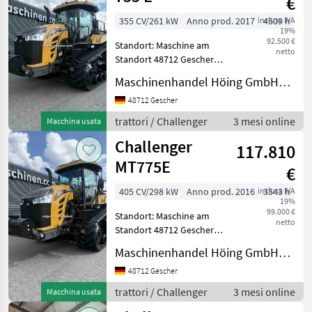
€
355 CV/261 kW
Anno prod. 2017
inclusa IVA
4609 h
19%
92.500 €
Standort: Maschine am
netto
Standort 48712 Gescher
Hersteller Challenger Typ
Maschinenhandel Höing GmbH&Co.KG
MT 755 E Betriebsstunden
4609 Baujahr/Erstzulassung
48712 Gescher
20.03.2017 Motorleistung
trattori / Challenger
3 mesi online
Macchina usata
KW / PS 261
Challenger
117.810
MT775E
€
405 CV/298 kW
Anno prod. 2016
inclusa IVA
3543 h
19%
99.000 €
Standort: Maschine am
netto
Standort 48712 Gescher
Hersteller Challenger Typ
Maschinenhandel Höing GmbH&Co.KG
MT 775 E
Baujahr/Erstzulassung
48712 Gescher
24.03.2016 Betriebsstunden
trattori / Challenger
3 mesi online
Macchina usata
3543 Motorleistung KW / PS