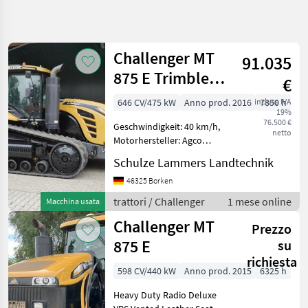
Affina
la
ricerca
Challenger MT
91.035
875 E Trimble
€
Categoria
Paese
Filtri
4
GPS
646 CV/475 kW
Anno prod. 2016
inclusa IVA
7850 h
19%
Mostra
76.500 €
PERCORSO
Geschwindigkeit: 40 km/h,
Reimposta
9
netto
ATTUALE
Motorhersteller: Agco
risultati
Power Sisu, Motortyp: 16,
Settore
Schulze Lammers Landtechnik
8l, Motor-Zylinderanzahl:
agricolo
12, Druckluftanlage (1-
46325 Borken
Trattori
Kreis), Druckluftanlage (2-
trattori / Challenger
1 mese online
Macchina usata
Trattori
Kreis), Bo
Standard
Challenger MT
Prezzo
Challenger
875 E
su
richiesta
SCEGLI
598 CV/440 kW
Anno prod. 2015
6325 h
CATEGORIA
Heavy Duty Radio Deluxe
Challenger