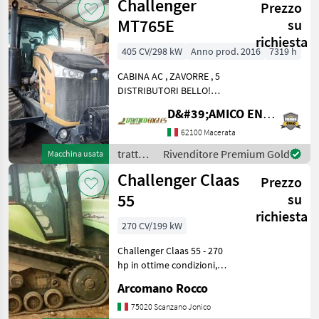
Challenger
298
Prezzo
MT765E
su
richiesta
405 CV/298 kW
Anno prod. 2016
7319 h
CABINA AC , ZAVORRE , 5
DISTRIBUTORI BELLO!
trattori Trattori standard
D&#39;AMICO ENGLES SRL
62100 Macerata
trattori
Rivenditore Premium Gold
Macchina usata
/
Challenger Claas
Prezzo
Challenger
55
su
richiesta
270 CV/199 kW
Challenger Claas 55 - 270
hp in ottime condizioni,
anno 2001, macchina con
Arcomano Rocco
11.000 ore di lavoro,
motore Caterpillar, cambio
75020 Scanzano Jonico