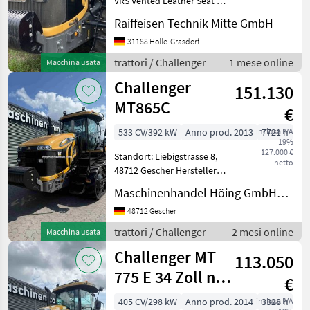
VRS Vented Leather Seat 5
Steuerventile 16
Raiffeisen Technik Mitte GmbH
John Deere
Leitradgewichte je 57KG
Drawbar Adapter CAT V-CAT
31188 Holle-Grasdorf
Fendt
IV 27, 5 Extra App Band
trattori / Challenger
1 mese online
Macchina usata
AGCOCommand Standard
Challenger
Plus
New Holland
151.130
MT865C
€
Steyr
533 CV/392 kW
Anno prod. 2013
inclusa IVA
7721 h
19%
Claas
127.000 €
Standort: Liebigstrasse 8,
netto
48712 Gescher Hersteller
Mostra
Challenger Typ MT 865C
tutti
Maschinenhandel Höing GmbH&Co.KG
Betriebsstunden 7721
48
Baujahr/Erstzulassung
48712 Gescher
09.08.2013 Motorleistung
MODELLO
trattori / Challenger
2 mesi online
Macchina usata
KW / PS 392/533
Challenger MT
113.050
775 E 34 Zoll nur
€
MT
3328 h, 2018 Inb
875
405 CV/298 kW
Anno prod. 2014
inclusa IVA
3328 h
E