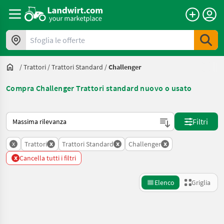
Sfoglia le offerte
/
Trattori
/
Trattori Standard
/
Challenger
Compra Challenger Trattori standard nuovo o usato
Ecco come viene ordinato su Landwirt.com
Filtri
x
x
x
x
Trattori
Trattori Standard
Challenger
x
Cancella tutti i filtri
Elenco
Griglia