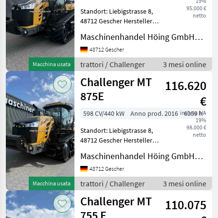
19%
95.000 €
Standort: Liebigstrasse 8,
netto
MARKETPLACE
48712 Gescher Hersteller
Challenger Typ MT 775 E
Maschinenhandel Höing GmbH&Co.KG
Offerte dei
Baujahr/Erstzulassung 2014
Marketplace
Annunci
rivenditori
/ 23.03.2018
48712 Gescher
Inbetriebnahme
trattori / Challenger
3 mesi online
Macchina usata
Betriebsstunden 3328
Challenger MT
Motorle
116.620
875E
€
598 CV/440 kW
Anno prod. 2016
inclusa IVA
6059 h
19%
98.000 €
Standort: Liebigstrasse 8,
netto
48712 Gescher Hersteller
Challenger Typ MT 875E
Maschinenhandel Höing GmbH&Co.KG
Baujahr/Erstzulassung
07.06.2016 Betriebsstunden
48712 Gescher
6059 Motorleistung KW / PS
trattori / Challenger
3 mesi online
Macchina usata
440
Challenger MT
110.075
755 E