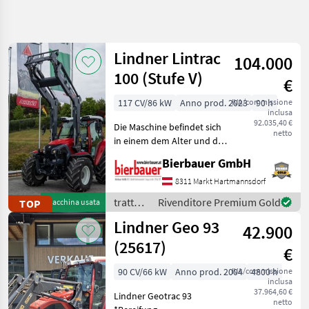
Affina
la
ricerca
Lindner Lintrac
104.000
100 (Stufe V)
€
Categoria
Paese
Filtri
4
117 CV/86 kW
Anno prod. 2023
IVA/commissione
90 h
inclusa
Mostra
92.035,40 €
PERCORSO
Die Maschine befindet sich
Reimposta
406
netto
ATTUALE
in einem dem Alter und der
risultati
Nutzung entsprechenden
Settore
Bierbauer GmbH
Zustand und kann nach
agricolo
telefonischer Vereinbarung
8311 Markt Hartmannsdorf
Trattori
gerne vor Ort besichtigt
trattori
Rivenditore Premium Gold
TOP
Macchina usata
Trattori
und geprüft we
/
Standard
Lindner Geo 93
42.900
Lindner
Lindner
(25617)
€
SCEGLI
90 CV/66 kW
Anno prod. 2004
IVA/commissione
4800 h
CATEGORIA
inclusa
37.964,60 €
Lindner Geotrac 93
Lindner
netto