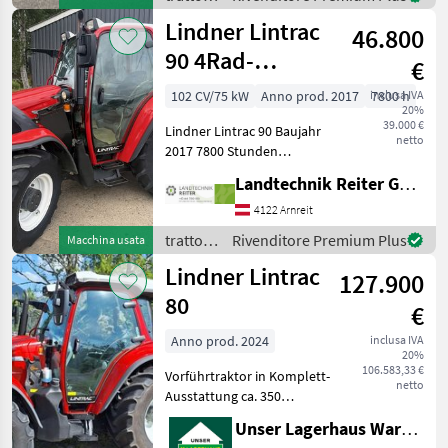
/
Lindner Lintrac
46.800
Lindner
90 4Rad-
€
Lenkung
102 CV/75 kW
Anno prod. 2017
inclusa IVA
7800 h
20%
39.000 €
Lindner Lintrac 90 Baujahr
netto
2017 7800 Stunden
stufenlos Getriebe Klima
Landtechnik Reiter GmbH.
Fronthydraulik
Frontzapfwelle Ber.
4122 Arnreit
480/70R30 Ber. 375/70R20
trattori
Rivenditore Premium Plus
Macchina usata
hydr. Bremse gefederte K
/
Lindner Lintrac
127.900
Lindner
80
€
Anno prod. 2024
inclusa IVA
20%
106.583,33 €
Vorführtraktor in Komplett-
netto
Ausstattung ca. 350
Betriebsstunden Baujahr
Unser Lagerhaus Warenhandelsges.m.b.H.
2024 Informieren Sie sich