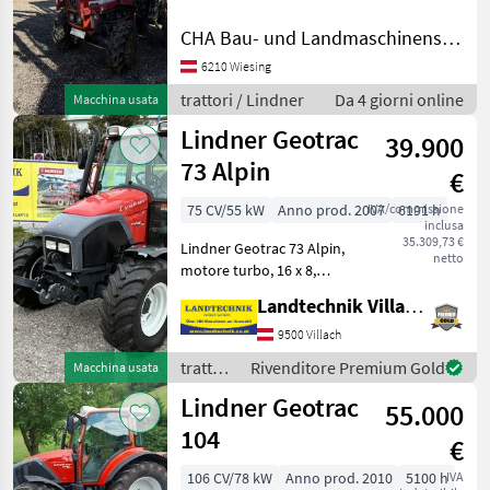
*Allrad *Mit Hydraulischen
Frontlader incl. 2 Schaufeln
CHA Bau- und Landmaschinenservice
*4To Winde , mit
6210 Wiesing
Schneeketten trazione:
Trazione inte
trattori / Lindner
Da 4 giorni online
Macchina usata
Lindner Geotrac
39.900
73 Alpin
€
75 CV/55 kW
Anno prod. 2007
IVA/commissione
6191 h
inclusa
35.309,73 €
Lindner Geotrac 73 Alpin,
netto
motore turbo, 16 x 8,
cambio da 40 km/h, cabina
Landtechnik Villach GmbH
comfort con riscaldamento
e ventilazione, radio, sedile
9500 Villach
passeggero, impianto
trattori
Rivenditore Premium Gold
Macchina usata
idraulico ante
/
Lindner Geotrac
55.000
Lindner
104
€
106 CV/78 kW
Anno prod. 2010
5100 h
IVA