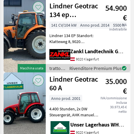
/
Lindner Geotrac
54.900
Lindner
134 ep
€
Kommunal
141 CV/104 kW
Anno prod. 2014
5500 h
IVA
indetraibile
Lindner 134 EP Standort:
Klatteweg 8, 9020
Klagenfurt - Baujahr 2014 -
Zankl Landtechnik GmbH
ca. 5.500 Betriebsstunden -
Fronthydraulik mit
9020 Klagenfurt
Kommunalplatte -
trattori
Rivenditore Premium Plus
Macchina usata
Klimaanlage - 3 x DW
/
Lindner Geotrac
35.000
Lindner
60 A
€
Anno prod. 2001
IVA/commissione
inclusa
30.973,45 €
4.400 Stunden, 2x DW
netto
Steuergerät, AHK manuell,
guter Zustand; Informieren
Unser Lagerhaus WHG, Kärnten, Klagenfurt
Sie sichbitte vor Fahrt-
Antritt telefonisch, ob die
9020 Klagenfurt