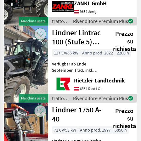
lt. Zähler - 3-Zylindermotor
ZANKL GmbH
- Kabine - MHR - 1 DW
9631 Jenig
Steuergeräte im Heck
trattori
Rivenditore Premium Plus
Macchina usata
/
Lindner Lintrac
Prezzo
Lindner
100 (Stufe 5)
su
richiesta
4Rad-Lenkung
117 CV/86 kW
Anno prod. 2022
2200 h
Verfügbar ab Ende
September. TracL inkl.
Mobile (Smartphone-
Rietzler Landtechnik
Verbindung über OBD-
Stecker mit Bluetooth)
6531 Ried I.O.
Bereifung 540/65- R30 Mitas
trattori
Rivenditore Premium Plus
Macchina usata
AC65- 420/65- R20- Mitas AC
/
Lindner 1750 A-
Prezzo
Lindner
40
su
richiesta
72 CV/53 kW
Anno prod. 1997
6850 h
Lindner 1750 zu verkaufen.