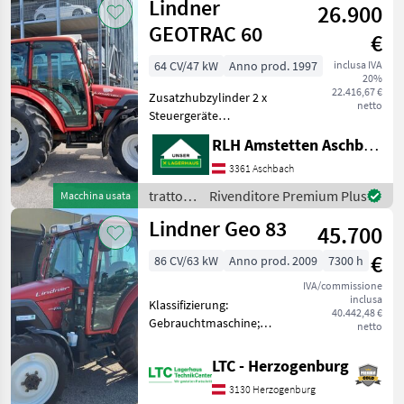
Lindner
Anfahrsch
26.900
GEOTRAC 60
€
64 CV/47 kW
Anno prod. 1997
inclusa IVA
20%
22.416,67 €
Zusatzhubzylinder 2 x
netto
Steuergeräte
doppeltwirkend Service u.
RLH Amstetten Aschbach
Pickerl neu Bj. 10/1997 8430
Bh Preis inkl. 13% MwSt.
3361 Aschbach
Retromarcia senza
trattori
Rivenditore Premium Plus
Macchina usata
pressione, Console per caric
/
Lindner Geo 83
45.700
Lindner
€
86 CV/63 kW
Anno prod. 2009
7300 h
IVA/commissione
inclusa
Klassifizierung:
40.442,48 €
Gebrauchtmaschine;
netto
Getriebetyp:
Teillastschaltgetriebe;
LTC - Herzogenburg
Name des Getriebes:
3130 Herzogenburg
Schaltgetriebe;