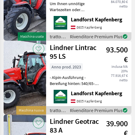
84.070,80 €
Um Ihnen unnötige
netto
Wartezeiten oder
Wegstrecken zu ersparen,
Landforst Kapfenberg
bitten wir Sie um vorherige
Kontaktaufnahme, falls Sie
8605 Kapfenberg
eine unserer Maschinen
trattori
Rivenditore Premium Plus
Macchina usata
besichtigen bzw. Probe fahr
/
Lindner Lintrac
93.500
Lindner
95 LS
€
Anno prod. 2023
inclusa IVA
20%
77.916,67 €
- Alpin-Ausführung -
netto
Bereifung hinten: 540/65-
R30 Mitas AC 65 - Bereifung
Landforst Kapfenberg
vorne: 440/65-R20 BKT RT
657 - Lintrac Design
8605 Kapfenberg
Kotflügel - Bohrungen für
trattori
Rivenditore Premium Plus
Macchina nuova
Zwillingsbereifun
/
Lindner Geotrac
39.900
Lindner
83 A
€