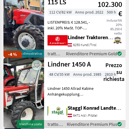
115 LS
102.300
€
112 CV/82 kW
Anno prod. 2022
500 h
inclusa IVA
LISTENPREIS: € 128.541, -
20%
inkl. 20% MwSt. TOP-
85.250 €
AUSSTATTUNG:
netto
Lindner Traktorenwerk GesmbH
Druckluftbremse,
Fronthydraulik, Hub &
6250 Kundl/Tirol
Druckeinrichtung,
trattori
Rivenditore Premium Gold
-4 %
Macchina dimostrativa
Kabinenfederung,
/
Lindner 1450 A
Klimaanlage, 5
Prezzo
Lindner
Steuergeräte DE
su
48 CV/35 kW
Anno prod. 1985
2810 h
richiesta
Lindner 1450 Allrad Kabine
Anhängekupplung
mechanisch Oberlenker
hinten Hydraulikgestänge
Staggl Konrad Landtechnik Oberland
mit CBM Schnellkuppler
6471 Arzl i.Pitztal
Hauer Frontladerkonsole
mit Einhebelsteuerung
trattori
Rivenditore Premium Plus
Macchina usata