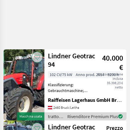
Lindner Geotrac
40.000
94
€
102 CV/75 kW
Anno prod. 2014
IVA/commissione
8200 h
inclusa
35.398,23 €
Klassifizierung:
netto
Gebrauchtmaschine;
Getriebetyp:
Raiffeisen Lagerhaus GmbH Bruck/Leitha
Teillastschaltgetriebe;
Hydraulische Lenkung: Ja;
2460 Bruck/Leitha
Anzahl der Steuergeräte
trattori
Rivenditore Premium Plus
Macchina usata
doppeltwirkend vorne: 1;
/
Lindner Geotrac
Frontlader Marke:
Prezzo
Lindner