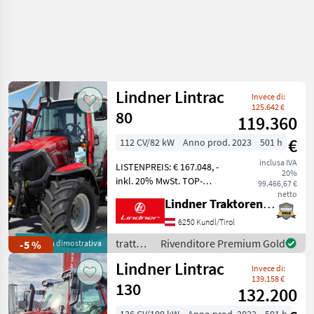
Lindner Lintrac
Invece di:
125.642 €
80
119.360
€
112 CV/82 kW
Anno prod. 2023
501 h
inclusa IVA
LISTENPREIS: € 167.048, -
20%
inkl. 20% MwSt. TOP-
99.466,67 €
AUSSTATTUNG: 5
netto
Lindner Traktorenwerk GesmbH
Steuergeräte,
Anhängerbremsventil,
6250 Kundl/Tirol
elektronische
trattori
Rivenditore Premium Gold
-5 %
Macchina dimostrativa
Fronhubwerksregelung mit
/
Lindner Lintrac
Geräteentlastung,
Invece di:
Lindner
Frontladerk
139.158 €
130
132.200