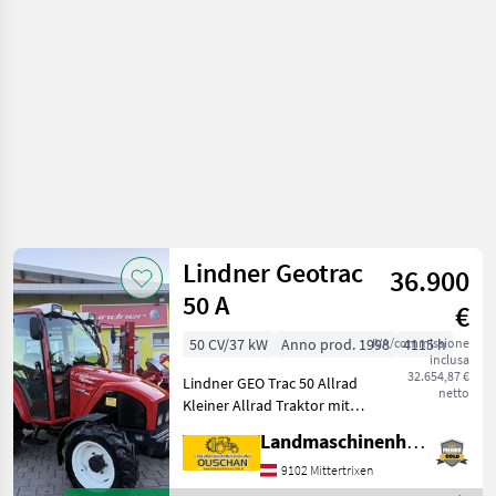
Lindner Geotrac
36.900
50 A
€
50 CV/37 kW
Anno prod. 1998
IVA/commissione
4115 h
inclusa
32.654,87 €
Lindner GEO Trac 50 Allrad
netto
Kleiner Allrad Traktor mit
40 KM/H Getriebe Heck
Landmaschinenhandel Ouschan Anton
Hubwerk mit
Aussenliegenden
9102 Mittertrixen
Zusatzhubzylinder