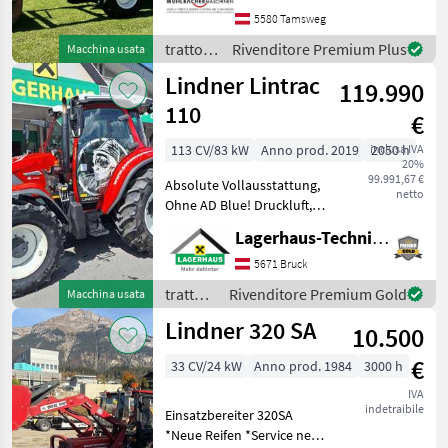
pickerlpflichtig - mit
5580 Tamsweg
Frontlader und Schaufel -
trattori
Rivenditore Premium Plus
Macchina usata
ca. 7.550 Betriebsstunden -
/
Lindner Lintrac
119.990
Lindner
110
€
113 CV/83 kW
Anno prod. 2019
inclusa IVA
2050 h
20%
99.991,67 €
Absolute Vollausstattung,
netto
Ohne AD Blue! Druckluft,
Fronthyfraulik mit
Lagerhaus-Technik Bruck
Frontzapfwelle, Frontlader
Hauer XB 90,
5671 Bruck
Leichtgutschaufel,
trattori
Rivenditore Premium Gold
Macchina usata
Palettengabel,
/
Lindner 320 SA
Schneeketten Wir bit
10.500
Lindner
€
33 CV/24 kW
Anno prod. 1984
3000 h
IVA
indetraibile
Einsatzbereiter 320SA
*Neue Reifen *Service neu