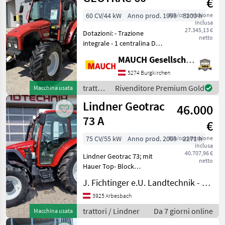
€
60 CV/44 kW
Anno prod. 1999
IVA/commissione
5200 h
inclusa
27.345,13 €
Dotazioni: - Trazione
netto
integrale - 1 centralina DW -
1 centralina DW - Braccio
MAUCH Gesellschaft m.b.H. & Co.KG
superiore meccanico -
Gancio di traino - Cunei di
5274 Burgkirchen
stazionamento - 2 fari di
trattori
Rivenditore Premium Gold
Macchina usata
lavoro an
/
Lindner Geotrac
46.000
Lindner
73 A
€
75 CV/55 kW
Anno prod. 2009
IVA/commissione
2271 h
inclusa
40.707,96 €
Lindner Geotrac 73; mit
netto
Hauer Top- Block
Frontladerkonsole inkl.
J. Fichtinger e.U. Landtechnik - Metalltechnik
Faster Unterteil und
Einhebelbedienung,
3925 Arbesbach
Lindner Fronthydraulik, 2
trattori / Lindner
Da 7 giorni online
Macchina usata
Anschlüsse nach vorne zu