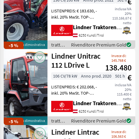
€
136 CV/100 kW
Anno prod. 2022
501 h
inclusa IVA
LISTENPREIS: € 183.630, -
20%
inkl. 20% MwSt. TOP-
110.166,67 €
AUSSTATTUNG: 5
netto
Lindner Traktorenwerk GesmbH
Steuergeräte,
Bauartgeschwindigkeit
6250 Kundl/Tirol
50km/h, Druckluftbremse,
trattori
Rivenditore Premium Gold
-5 %
Macchina dimostrativa
hydraulisches
/
Lindner Unitrac
Anhängerbremsventil, Hub
Invece di:
Lindner
& D
145.768 €
112 LDrive L
138.480
€
106 CV/78 kW
Anno prod. 2020
501 h
inclusa IVA
LISTENPREIS: € 202.068, -
20%
inkl. 20% MwSt. TOP-
115.400 €
AUSSTATTUNG: 50 km/h, 4-
netto
Lindner Traktorenwerk GesmbH
Radlenkung und
Hinterachsverstellung,
6250 Kundl/Tirol
Rückfahrkamera mit
trattori
Rivenditore Premium Gold
-5 %
Macchina dimostrativa
Magnetfuß inkl. IBC-
/
Lindner Lintrac
Videoeingang, Sig
Invece di:
Lindner
106.563 €