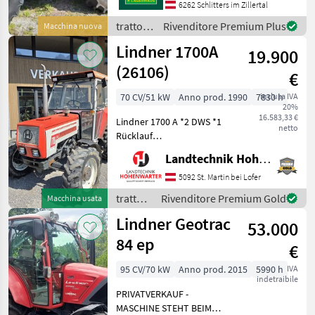
bitte vor Fahrt-Antritt
6262 Schlitters im Zillertal
telefonisch, ob die von
trattori
Rivenditore Premium Plus
Macchina nuova
Ihnen angefragte
/
Lindner 1700A
19.900
Lindner
(26106)
€
70 CV/51 kW
Anno prod. 1990
7830 h
inclusa IVA
20%
16.583,33 €
Lindner 1700 A *2 DWS *1
netto
Rücklauf
*Einhebelsteuergerät
Landtechnik Hohenwarter GmbH
*Zugmaul Mech,
Oberlenker Nachstehend
5092 St. Martin bei Lofer
finden Sie ähnliche
trattori
Rivenditore Premium Gold
Macchina usata
Suchbegriffe und
/
Lindner Geotrac
alternative Bezeichnungen
53.000
Lindner
für Trakt
84 ep
€
95 CV/70 kW
Anno prod. 2015
5990 h
IVA
indetraibile
PRIVATVERKAUF -
MASCHINE STEHT BEIM