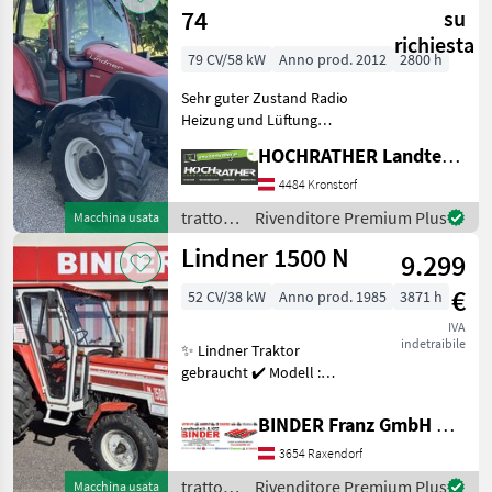
74
su
richiesta
79 CV/58 kW
Anno prod. 2012
2800 h
Sehr guter Zustand Radio
Heizung und Lüftung
Lastschaltung Drehlicht
HOCHRATHER Landtechnik GmbH
Fronthdraulik mit 2
Leitungen nach vorne
4484 Kronstorf
Anhängeschlitten mit
trattori
Rivenditore Premium Plus
Macchina usata
Anhängekupplung 3 DWS
/
Lindner 1500 N
Ste
9.299
Lindner
€
52 CV/38 kW
Anno prod. 1985
3871 h
IVA
indetraibile
✨ Lindner Traktor
gebraucht ✔️ Modell :
1500N mit WZW! ✔️ in
serienmäßiger Ausführung
BINDER Franz GmbH & CoKG
✔️ Hinterradtraktor
3654 Raxendorf
gebraucht ✔️ Baujahr : 1985
✔️ gepflegter TOP-Zustand
trattori
Rivenditore Premium Plus
Macchina usata