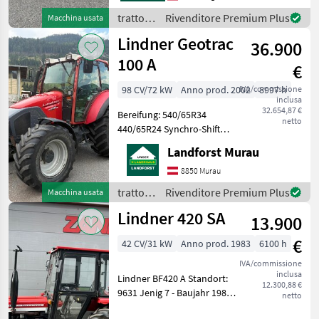
von Ihnen angefragte
trattori
Rivenditore Premium Plus
Macchina usata
Maschineaktuell be
/
Lindner Geotrac
36.900
Lindner
100 A
€
98 CV/72 kW
Anno prod. 2002
IVA/commissione
8997 h
inclusa
32.654,87 €
Bereifung: 540/65R34
netto
440/65R24 Synchro-Shift
Getriebe Kreuzhebel
Landforst Murau
Fronthubwerk
Frontzapfwelle Druckloser
8850 Murau
Rücklauf verstellbare
trattori
Rivenditore Premium Plus
Macchina usata
Lenksäule
/
Lindner 420 SA
Arbeitsscheinwerfe
13.900
Lindner
€
42 CV/31 kW
Anno prod. 1983
6100 h
IVA/commissione
inclusa
Lindner BF420 A Standort:
12.300,88 €
9631 Jenig 7 - Baujahr 1983
netto
- ca. 6.100 Betriebsstunden