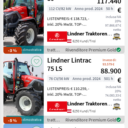
117.440
Mostra
tutti
€
112 CV/82 kW
Anno prod. 2024
50 h
inclusa IVA
LISTENPREIS: € 138.723, -
MARKETPLACE
20%
inkl. 20% MwSt. TOP-
97.866,67 €
Offerte dei
AUSSTATTUNG: LINDNER-
netto
Marketplace
Annunci
Lindner Traktorenwerk GesmbH
rivenditori
Hinterachslenkung, Lindner
Fronthydraulik verstärkt, 2
6250 Kundl/Tirol
Leitungen nach vorne, 3x
trattori
Rivenditore Premium Gold
-3 %
Macchina dimostrativa
EHS dws Steuerge
/
Lindner Lintrac
Invece di:
Lindner
93.579 €
75 LS
88.900
€
76 CV/56 kW
Anno prod. 2024
501 h
inclusa IVA
LISTENPREIS: € 110.259, -
20%
inkl. 20% MwSt. TOP-
74.083,33 €
AUSSTATTUNG: 6
netto
Lindner Traktorenwerk GesmbH
Kipperleitungen + 1
Rücklauf (inkl.
6250 Kundl/Tirol
Staubschutz),
trattori
Rivenditore Premium Gold
-5 %
Macchina dimostrativa
Anhängerbremsventil 2-
/