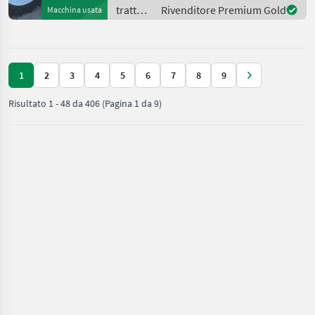
Hydraulische Lenkung: Ja;
trattori
Rivenditore Premium Gold
Macchina usata
Oberlenker vorne: Ja;
/
Kreuzste
Lindner
1
2
3
4
5
6
7
8
9
Risultato
1
-
48
da
406
(Pagina 1 da 9)