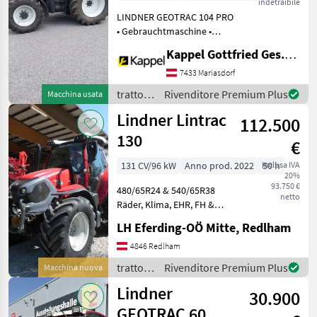
indetraibile
LINDNER GEOTRAC 104 PRO
• Gebrauchtmaschine •
Baujahr: 2010 •
Kappel Gottfried Ges.m.b.H.
Betriebsstunden: 5.100 h • 4
Gang-Lastschaltgetriebe •
7433 Mariasdorf
50 km/h •
trattori
Rivenditore Premium Plus
Macchina usata
Vorderachsfederung •
/
Lindner Lintrac
Kabinenfed
112.500
Lindner
130
€
131 CV/96 kW
Anno prod. 2022
inclusa IVA
50 h
20%
93.750 €
480/65R24 & 540/65R38
netto
Räder, Klima, EHR, FH &
FZW, Druckluft, stufenlos
LH Eferding-OÖ Mitte, Redlham
Getriebe, Luftsitz, gef.
Vorderachse, 50km/h,
4846 Redlham
540/750/1000, 3 DW STG, 2
trattori
Rivenditore Premium Plus
Macchina nuova
Leitungen nac
/
Lindner
30.900
Lindner
GEOTRAC 60