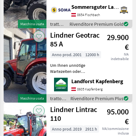
KUNDEN Lindner Geotrac
Sommersguter Landmaschinen GmbH
84 ep Voll funktionsfähig BJ
2015 ca. 5990
8654 Fischbach
Betriebsstunden
trattori
Rivenditore Premium Gold
Macchina usata
Frontzapfwelle
/
Lindner Geotrac
Fronthubwerk Halter für
29.900
Lindner
85 A
€
Anno prod. 2001
12000 h
IVA
indetraibile
Um Ihnen unnötige
Wartezeiten oder
Wegstrecken zu ersparen,
Landforst Kapfenberg
bitten wir Sie um vorherige
Kontaktaufnahme, falls Sie
8605 Kapfenberg
eine unserer Maschinen
trattori
Rivenditore Premium Plus
Macchina usata
besichtigen bzw. Probe fahr
/
Lindner Lintrac
95.000
Lindner
110
€
Anno prod. 2019
2911 h
IVA/commissione
inclusa