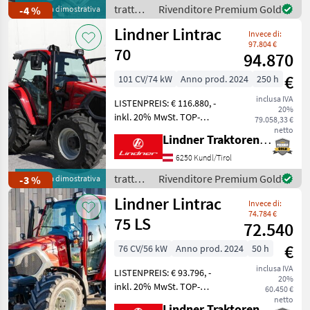
+ 1 tubo di ritorno (con
trattori
Rivenditore Premium Gold
-4 %
Macchina dimostrativa
protezione antipol
/
Lindner Lintrac
Invece di:
Lindner
97.804 €
70
94.870
€
101 CV/74 kW
Anno prod. 2024
250 h
inclusa IVA
LISTENPREIS: € 116.880, -
20%
inkl. 20% MwSt. TOP-
79.058,33 €
AUSSTATTUNG: 3
netto
Lindner Traktorenwerk GesmbH
Steuergeräte
DETAILAUSSTATTUNG: 2
6250 Kundl/Tirol
Mikroschalter mit
trattori
Rivenditore Premium Gold
-3 %
Macchina dimostrativa
Verkabelung für 3. und 4.
/
Lindner Lintrac
dw Funktion, 4-Radbremse
Invece di:
Lindner
74.784 €
75 LS
72.540
€
76 CV/56 kW
Anno prod. 2024
50 h
inclusa IVA
LISTENPREIS: € 93.796, -
20%
inkl. 20% MwSt. TOP-
60.450 €
AUSSTATTUNG: 6
netto
Lindner Traktorenwerk GesmbH