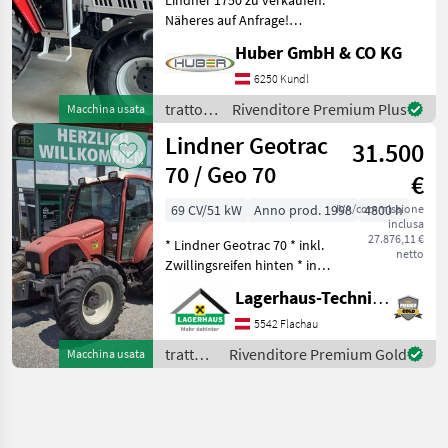
Näheres auf Anfrage!
trazione: Trazione integrale,
Huber GmbH & CO KG
, Piattaforma: Cabina,
Numero di giri della presa
6250 Kundl
di potenza:
trattori
Rivenditore Premium Plus
Macchina usata
430/540/750/1000, Velocità
/
Lindner Geotrac
ma
31.500
Lindner
70 / Geo 70
€
69 CV/51 kW
Anno prod. 1998
IVA/commissione
4800 h
inclusa
27.876,11 €
* Lindner Geotrac 70 * inkl.
netto
Zwillingsreifen hinten * inkl.
gebrauchten Schneeketten
Lagerhaus-Technik Flachau
Pewag Netzketten * 2DW
Steuergeräte *
5542 Flachau
mechanische
trattori
Rivenditore Premium Gold
Macchina usata
Hubwerksregelung * Stund
/
Lindner