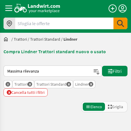
Sfoglia le offerte
/
Trattori
/
Trattori Standard
/
Lindner
Compra Lindner Trattori standard nuovo o usato
Ecco come viene ordinato su Landwirt.com
Filtri
x
x
x
x
Trattori
Trattori Standard
Lindner
x
Cancella tutti i filtri
Elenco
Griglia