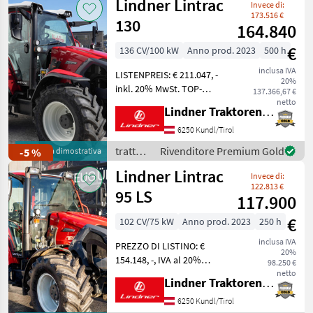
Lindner Lintrac
Leiter, Frontladerkonsole
Invece di:
Lindner
TOP B
173.516 €
130
164.840
€
136 CV/100 kW
Anno prod. 2023
500 h
inclusa IVA
LISTENPREIS: € 211.047, -
20%
inkl. 20% MwSt. TOP-
137.366,67 €
AUSSTATTUNG: 4 Leitungen
netto
Lindner Traktorenwerk GesmbH
nach vorne auf
Anfahrschutz, 5x EHS dws
6250 Kundl/Tirol
Steuergeräte, 7-polige
trattori
Rivenditore Premium Gold
-5 %
Macchina dimostrativa
Steckdose vorne, 8
/
Lindner Lintrac
Kipperleitu
Invece di:
Lindner
122.813 €
95 LS
117.900
€
102 CV/75 kW
Anno prod. 2023
250 h
inclusa IVA
PREZZO DI LISTINO: €
20%
154.148, -, IVA al 20%
98.250 €
inclusa ALLESTIMENTO
netto
Lindner Traktorenwerk GesmbH
TOP: 2 tubazioni anteriori, 6
tubazioni per ribaltamento
6250 Kundl/Tirol