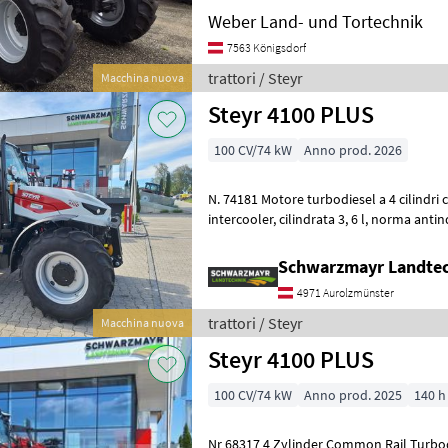
Weber Land- und Tortechnik
7563 Königsdorf
trattori / Steyr
Macchina nuova
Steyr 4100 PLUS
100 CV/74 kW
Anno prod. 2026
N. 74181 Motore turbodiesel a 4 cilindri con sistema Common Rail e
intercooler, cilindrata 3, 6 l, norma antinquinamento Fase V Potenza
nominale 100 PS con una coppi
Schwarzmayr Landtec
4971 Aurolzmünster
trattori / Steyr
Macchina nuova
Steyr 4100 PLUS
100 CV/74 kW
Anno prod. 2025
140 h
Nr 68317 4 Zylinder Common Rail Turbodieselmotor mit