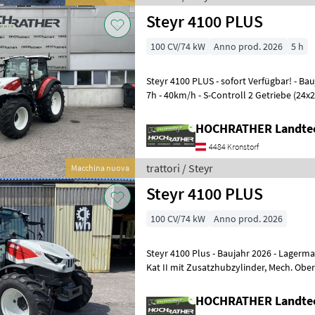
Steyr 4100 PLUS
100 CV/74 kW
Anno prod. 2026
5 h
Steyr 4100 PLUS - sofort Verfügbar! - Baujahr 2026 - Betriebsstunden 1,
7h - 40km/h - S-Controll 2 Getriebe (24x24
fach Lastschal
HOCHRATHER Landte
4484 Kronstorf
trattori / Steyr
Macchina nuova
Steyr 4100 PLUS
100 CV/74 kW
Anno prod. 2026
Steyr 4100 Plus - Baujahr 2026 - Lagermaschine - Heckhubwerk EHR
Kat II mit Zusatzhubzylinder, Mech. Oberlenker & Automatischer AHK -
Druckluftbremse - Mech.
HOCHRATHER Landte