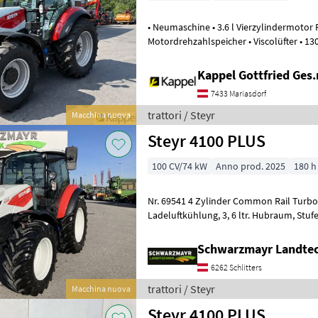
• Neumaschine • 3.6 l Vierzylindermotor FBT, Abgasstufe 5, m
Motordrehzahlspeicher • Viscolüfter • 13
10 l AdBluetank • Getr
Kappel Gottfried Ges
7433 Mariasdorf
trattori / Steyr
Macchina nuova
Steyr 4100 PLUS
100 CV/74 kW
Anno prod. 2025
180 h
Nr. 69541 4 Zylinder Common Rail Turbodieselmotor mit
Ladeluftkühlung, 3, 6 ltr. Hubraum, Stufe V Abgasnorm 100 PS
Nennleistung mit einem Drehmoment v
Schwarzmayr Landtec
6262 Schlitters
trattori / Steyr
Macchina nuova
Steyr 4100 PLUS