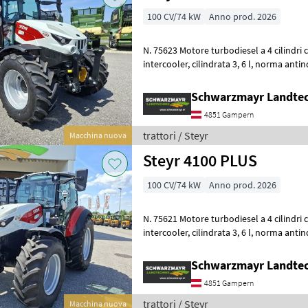
100 CV/74 kW
Anno prod. 2026
N. 75623 Motore turbodiesel a 4 cilindri con sistema Common Rail e
intercooler, cilindrata 3, 6 l, norma antinquinamento Stage V Potenza
nominale 100 PS con una copp
Schwarzmayr Landte
4851 Gampern
trattori / Steyr
Macchina nuova
Steyr 4100 PLUS
100 CV/74 kW
Anno prod. 2026
N. 75621 Motore turbodiesel a 4 cilindri con sistema Common Rail e
intercooler, cilindrata 3, 6 l, norma antinquinamento Stage V Potenza
nominale 100 PS con una copp
Schwarzmayr Landte
4851 Gampern
trattori / Steyr
Macchina nuova