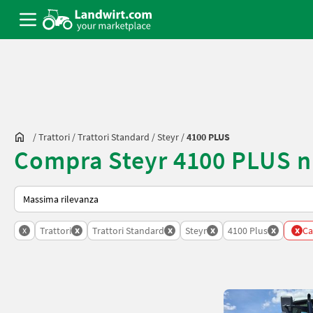
/
Trattori
/
Trattori Standard
/
Steyr
/
4100 PLUS
Compra Steyr 4100 PLUS n
Ecco come viene ordinato su Landwirt.com
x
x
x
x
x
x
Trattori
Trattori Standard
Steyr
4100 Plus
Can