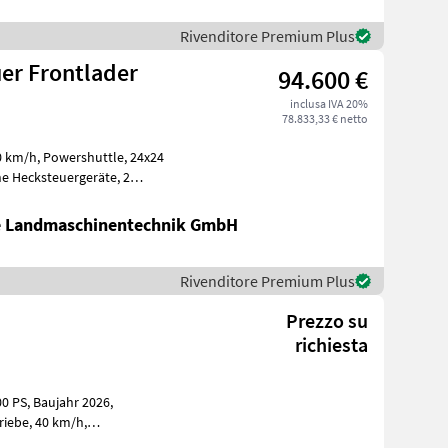
Rivenditore Premium Plus
uer Frontlader
94.600 €
inclusa IVA 20%
78.833,33 € netto
te Landmaschinentechnik GmbH
Rivenditore Premium Plus
Prezzo su
richiesta
hr 2026,
it Mittenachssteu