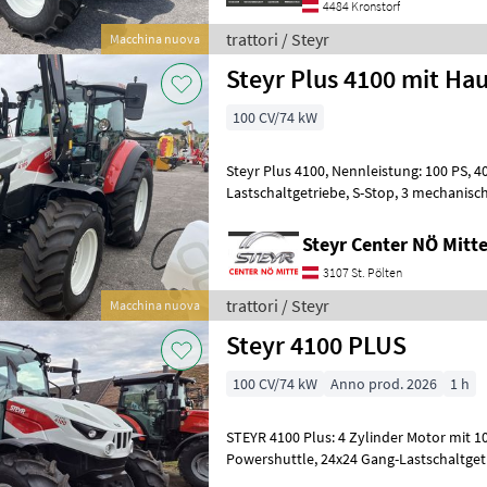
4484 Kronstorf
trattori / Steyr
Macchina nuova
Steyr Plus 4100 mit Ha
100 CV/74 kW
Steyr Plus 4100, Nennleistung: 100 PS, 40 km/h, Powershuttle, 24x24
Lastschaltgetriebe, S-Stop, 3 mechanische Hecksteuergeräte, 2
Mittensteuergeräte mit Hauer Einheb
Steyr Center NÖ Mit
3107 St. Pölten
trattori / Steyr
Macchina nuova
Steyr 4100 PLUS
100 CV/74 kW
Anno prod. 2026
1 h
STEYR 4100 Plus: 4 Zylinder Motor mit 100 PS, Bauja
Powershuttle, 24x24 Gang-Lastschaltgetriebe, 40 km/h,
Multicontroller, Kreusteuerhebel m