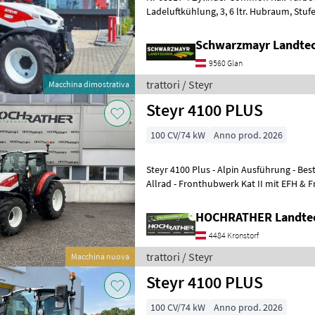
Ladeluftkühlung, 3, 6 ltr. Hubraum, Stufe V Abgasnorm 100 PS
Nennleistung mit einem Drehmoment v
Schwarzmayr Landtec
9560 Glan
trattori / Steyr
Macchina dimostrativa
Steyr 4100 PLUS
100 CV/74 kW
Anno prod. 2026
Steyr 4100 Plus - Alpin Ausführung - Bestellmaschine
Allrad - Fronthubwerk Kat II mit EFH & 
EHR Kat II mit Zusat
HOCHRATHER Landte
4484 Kronstorf
trattori / Steyr
Macchina nuova
Steyr 4100 PLUS
100 CV/74 kW
Anno prod. 2026