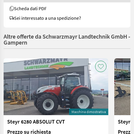
Scheda dati PDF
Sei interessato a una spedizione?
Altre offerte da Schwarzmayr Landtechnik GmbH -
Gampern
Macchina dimostrativa
Steyr 6280 ABSOLUT CVT
Steyr 
Prezzo su richiesta
Prezzo 