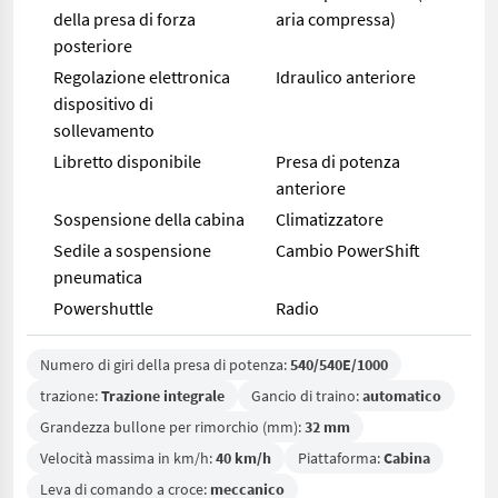
della presa di forza
aria compressa)
posteriore
Regolazione elettronica
Idraulico anteriore
dispositivo di
sollevamento
Libretto disponibile
Presa di potenza
anteriore
Sospensione della cabina
Climatizzatore
Sedile a sospensione
Cambio PowerShift
pneumatica
Powershuttle
Radio
Numero di giri della presa di potenza:
540/540E/1000
trazione:
Trazione integrale
Gancio di traino:
automatico
Grandezza bullone per rimorchio (mm):
32 mm
Velocità massima in km/h:
40 km/h
Piattaforma:
Cabina
Leva di comando a croce:
meccanico