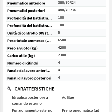
380/70R24
Pneumatico anteriore
480/70R34
Pneumatici posteriori
100
Profondità del battistrada anteriore (%)
100
Profondità del battistrada posteriore (%)
5
Unità di controllo DW (totale)
6500
Peso totale ammesso (kg)
4200
Peso a vuoto (kg)
2300
Carico utile (kg)
4
Numero di cilindri
4
Fanale da lavoro anteriore
4
Fanali di lavoro posteriori
CARATTERISTICHE
Idraulica posteriore a
AdBlue
comando esterno
Funzionamento esterno
Freno pneumatico (ad