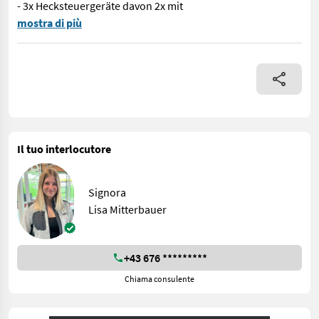
- 3x Hecksteuergeräte davon 2x mit
Nr. 69540 4 Zylinder Common Rail Turbodieselmotor mit Ladeluf
mostra di più
Il tuo interlocutore
Signora
Lisa Mitterbauer
+43 676 *********
Chiama consulente