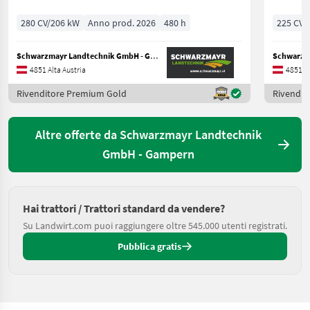
280 CV/206 kW
Anno prod. 2026
480 h
225 CV/
Schwarzmayr Landtechnik GmbH - Gampern
4851 Alta Austria
4851 Al
Rivenditore Premium Gold
Rivendit
Altre offerte da Schwarzmayr Landtechnik
GmbH - Gampern
Hai trattori / Trattori standard da vendere?
Su Landwirt.com puoi raggiungere oltre 545.000 utenti registrati.
Pubblica gratis